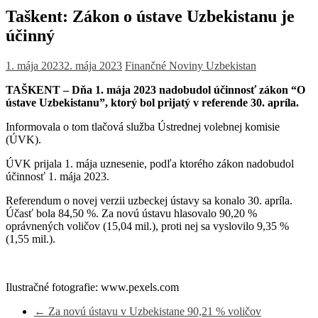
Taškent: Zákon o ústave Uzbekistanu je
účinný
1. mája 2023
2. mája 2023
Finančné Noviny
Uzbekistan
TAŠKENT – Dňa 1. mája 2023 nadobudol účinnosť zákon “O
ústave Uzbekistanu”, ktorý bol prijatý v referende 30. apríla.
Informovala o tom tlačová služba Ústrednej volebnej komisie
(ÚVK).
ÚVK prijala 1. mája uznesenie, podľa ktorého zákon nadobudol
účinnosť 1. mája 2023.
Referendum o novej verzii uzbeckej ústavy sa konalo 30. apríla.
Účasť bola 84,50 %. Za novú ústavu hlasovalo 90,20 %
oprávnených voličov (15,04 mil.), proti nej sa vyslovilo 9,35 %
(1,55 mil.).
Ilustračné fotografie: www.pexels.com
←
Za novú ústavu v Uzbekistane 90,21 % voličov