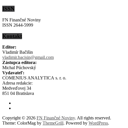
ISSN
FN Finančné Noviny
ISSN 2644-5999
Kontakt
Editor:
Vladimír Bačišin
vladimir.bacisin@gmail.com
Zástupca editora:
Michal Púchovský
Vydavateľ:
COMENIUS ANALYTICA s. r. o.
Adresa redakcie:
Medveďovej 34
851 04 Bratislava
Copyright © 2026
FN Finančné Noviny
. All rights reserved.
Theme: ColorMag by
ThemeGrill
. Powered by
WordPress
.