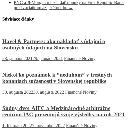
PNC a JPMorgan museli dať ponuky na First Republic Bank
pred začiatkom ázijského trhu
→
Súvisiace články
Havel & Partners: ako nakladať s údajmi o
osobných údajoch na Slovensku
28. januára 2021
29. januára 2021
Finančné Noviny
Niekoľko poznámok k “neduhom” v trestných
konaniach súčasnosti v Slovenskej republike
30. augusta 2022
30. augusta 2022
Finančné Noviny
Súdny dvor AIFC a Medzinárodné arbitrážne
centrum IAC prezentujú svoje výsledky na rok 2021
1. februára 2022
7. novembra 2022
Finančné Noviny