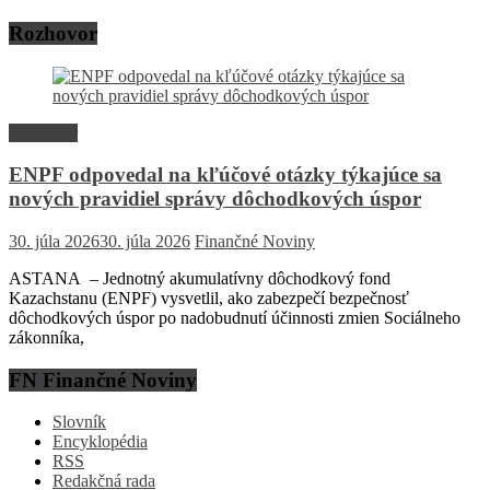
Rozhovor
Rozhovor
ENPF odpovedal na kľúčové otázky týkajúce sa
nových pravidiel správy dôchodkových úspor
30. júla 2026
30. júla 2026
Finančné Noviny
ASTANA – Jednotný akumulatívny dôchodkový fond
Kazachstanu (ENPF) vysvetlil, ako zabezpečí bezpečnosť
dôchodkových úspor po nadobudnutí účinnosti zmien Sociálneho
zákonníka,
FN Finančné Noviny
Slovník
Encyklopédia
RSS
Redakčná rada