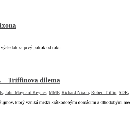
ixona
výsledok za prvý polrok od roku
riffinova dilema
ds
,
John Maynard Keynes
,
MMF
,
Richard Nixon
,
Robert Triffin
,
SDR
 záujmov, ktorý vzniká medzi krátkodobými domácimi a dlhodobými med