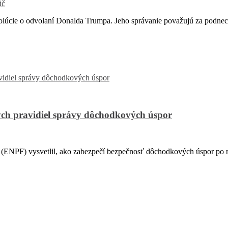
ič
cie o odvolaní Donalda Trumpa. Jeho správanie považujú za podnec
ch pravidiel správy dôchodkových úspor
PF) vysvetlil, ako zabezpečí bezpečnosť dôchodkových úspor po na