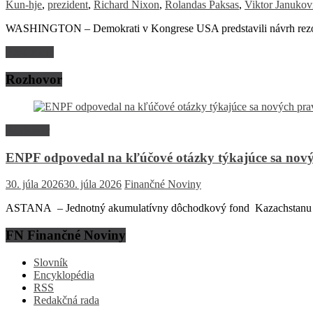
Kun-hje
,
prezident
,
Richard Nixon
,
Rolandas Paksas
,
Viktor Janukov
WASHINGTON – Demokrati v Kongrese USA predstavili návrh rezolú
Read more
Rozhovor
Rozhovor
ENPF odpovedal na kľúčové otázky týkajúce sa nový
30. júla 2026
30. júla 2026
Finančné Noviny
ASTANA – Jednotný akumulatívny dôchodkový fond Kazachstanu (EN
FN Finančné Noviny
Slovník
Encyklopédia
RSS
Redakčná rada