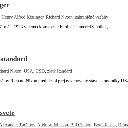
nger
,
Henry Alfred Kissinger
,
Richard Nixon
,
zahraničné vzťahy
7. mája 1923 v nemeckom meste Fürth. Je americký politik,
šatandard
chard Nixon
,
USA
,
USD
,
zlatý štandard
tov Richard Nixon predniesol prejav venovaný stave ekonomiky US
svete
Alexander Turčinov
,
Andrew Johnson
,
Bill Clinton
,
Boris Jeľcin
,
Dilm