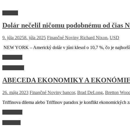
Financie
Dolár nečelil ničomu podobnému od čias N
9. júla 2025
8. júla 2025
Finančné Noviny
Richard Nixon
,
USD
NEW YORK – Americký dolár v júni klesol o 10,7 %, čo je najhorší 
Read more
Nezaradené
ABECEDA EKONOMIKY A EKONÓMIE – T
26. mája 2023
Finančné Noviny
bancor
,
Brad DeLong
,
Bretton Woo
Triffinova dilema alebo Triffinov paradox je konflikt ekonomických
Read more
Kto je kto