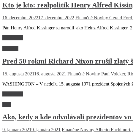
Kto je kto: realpolitik Henry Alfred Kissi
16. decembra 2022
17. decembra 2022
Finančné Noviny
Gerald Ford
Pán Henry Alfred Kissinger sa narodil ako Heinz Alfred Kissinger 2
Read more
Financie
Pred 50 rokmi Richard Nixon zrušil zlatý 
15. augusta 2021
16. augusta 2021
Finančné Noviny
Paul Volcker
,
Ri
WASHINGTON – V nedeľu 15. augusta 1971 prezident Spojených štá
Read more
Svet
Ako, kedy a kde odvolávali prezidentov vo 
9. januára 2021
9. januára 2021
Finančné Noviny
Alberto Fuchimori
,