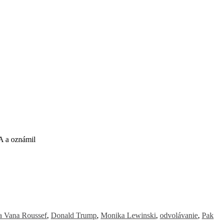
A a oznámil
a Vana Roussef
,
Donald Trump
,
Monika Lewinski
,
odvolávanie
,
Pak