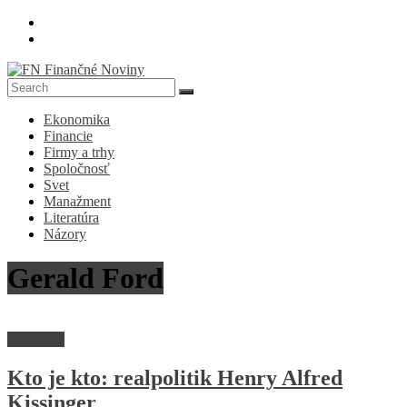
Skip
to
content
FN
Ekonomika
Finančné
Financie
Noviny
Firmy a trhy
Spoločnosť
Denník
Svet
o
Manažment
ekonomike
Literatúra
a
Názory
spoločnosti
Gerald Ford
Kto je kto
Kto je kto: realpolitik Henry Alfred
Kissinger