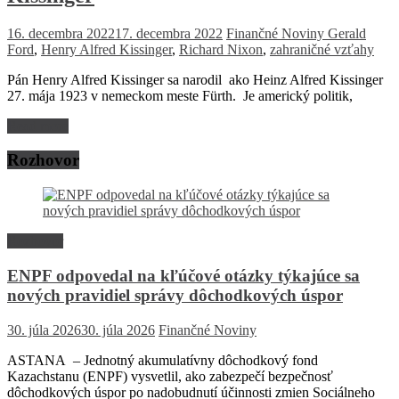
16. decembra 2022
17. decembra 2022
Finančné Noviny
Gerald
Ford
,
Henry Alfred Kissinger
,
Richard Nixon
,
zahraničné vzťahy
Pán Henry Alfred Kissinger sa narodil ako Heinz Alfred Kissinger
27. mája 1923 v nemeckom meste Fürth. Je americký politik,
Read more
Rozhovor
Rozhovor
ENPF odpovedal na kľúčové otázky týkajúce sa
nových pravidiel správy dôchodkových úspor
30. júla 2026
30. júla 2026
Finančné Noviny
ASTANA – Jednotný akumulatívny dôchodkový fond
Kazachstanu (ENPF) vysvetlil, ako zabezpečí bezpečnosť
dôchodkových úspor po nadobudnutí účinnosti zmien Sociálneho