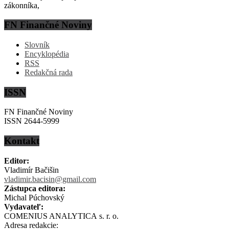
zákonníka,
FN Finančné Noviny
Slovník
Encyklopédia
RSS
Redakčná rada
ISSN
FN Finančné Noviny
ISSN 2644-5999
Kontakt
Editor:
Vladimír Bačišin
vladimir.bacisin@gmail.com
Zástupca editora:
Michal Púchovský
Vydavateľ:
COMENIUS ANALYTICA s. r. o.
Adresa redakcie: