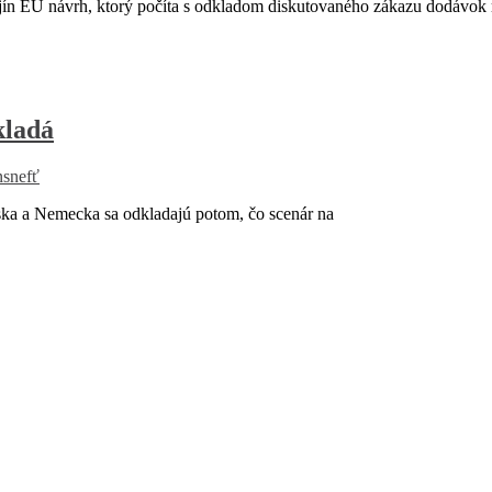
ín EÚ návrh, ktorý počíta s odkladom diskutovaného zákazu dodávok 
kladá
nsnefť
ka a Nemecka sa odkladajú potom, čo scenár na