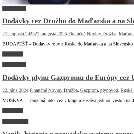
Firmy a trhy
Dodávky cez Družbu do Maďarska a na Slov
27. augusta 2025
27. augusta 2025
Finančné Noviny
Družba
,
Maďars
BUDAPEŠŤ – Dodávky ropy z Ruska do Maďarska a na Slovensko cez
Read more
Firmy a trhy
Dodávky plynu Gazpromu do Európy cez U
22. júna 2024
Finančné Noviny
Družba
,
Gazprom
,
plynovod
,
Ruská 
MOSKVA – Tranzitná linka cez Ukrajinu zostáva jedinou cestou na d
Read more
Encyklopédia
Vznik, história a prevádzka systému ropo