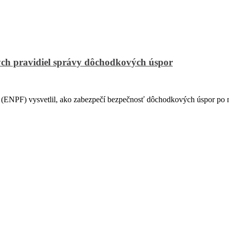
ch pravidiel správy dôchodkových úspor
PF) vysvetlil, ako zabezpečí bezpečnosť dôchodkových úspor po na