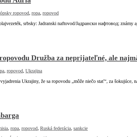
ópsky ropovod
,
ropa
,
ropovod
őolajvezeték, srbsky: Jadranski naftovod/Јадрански нафтовод; známy
ropovodu Družba za neprijateľné, ale najm
pa
,
ropovod
,
Ukrajina
adrenia Ukrajiny, že sa ropovodu „môže niečo stať“, za šokujúce, n
mbarga
isia
,
ropa
,
ropovod
,
Ruská federácia
,
sankcie