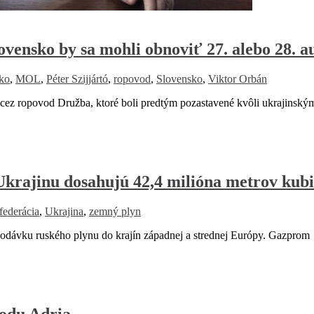
ensko by sa mohli obnoviť 27. alebo 28. a
ko
,
MOL
,
Péter Szijjártó
,
ropovod
,
Slovensko
,
Viktor Orbán
 ropovod Družba, ktoré boli predtým pozastavené kvôli ukrajinský
krajinu dosahujú 42,4 milióna metrov kub
federácia
,
Ukrajina
,
zemný plyn
odávku ruského plynu do krajín západnej a strednej Európy. Gazprom
vodu Adria