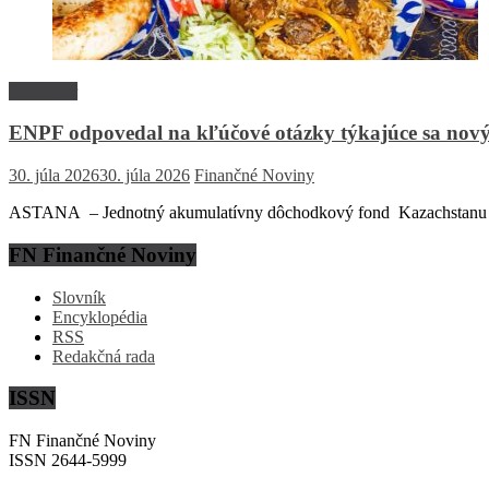
Rozhovor
ENPF odpovedal na kľúčové otázky týkajúce sa nový
30. júla 2026
30. júla 2026
Finančné Noviny
ASTANA – Jednotný akumulatívny dôchodkový fond Kazachstanu (EN
FN Finančné Noviny
Slovník
Encyklopédia
RSS
Redakčná rada
ISSN
FN Finančné Noviny
ISSN 2644-5999