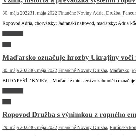
30. mája 2022
31. mája 2022
Finančné Noviny
Adria
,
Družba
,
Paneur
Ropovod Adria, chorvátsky: Jadranski naftovod, maďarsky: Adria-k
Read more
Svet
Maďarsko označuje hrozby Ukrajiny voči 
30. mája 2022
30. mája 2022
Finančné Noviny
Družba
,
Maďarsko
,
ro
BUDAPEŠŤ / KYJEV – Maďarské ministerstvo zahraničia označuje vyj
Read more
Svet
Ropovod Družba s výnimkou z ropného e
29. mája 2022
30. mája 2022
Finančné Noviny
Družba
,
Európska kom