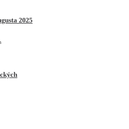
ugusta 2025
m
ických