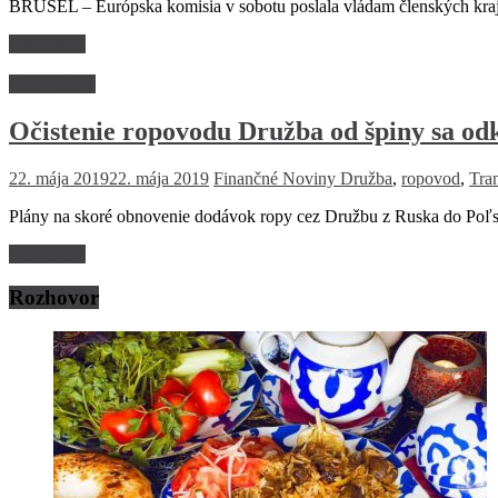
BRUSEL – Európska komisia v sobotu poslala vládam členských kraj
Read more
Firmy a trhy
Očistenie ropovodu Družba od špiny sa od
22. mája 2019
22. mája 2019
Finančné Noviny
Družba
,
ropovod
,
Tra
Plány na skoré obnovenie dodávok ropy cez Družbu z Ruska do Poľs
Read more
Rozhovor