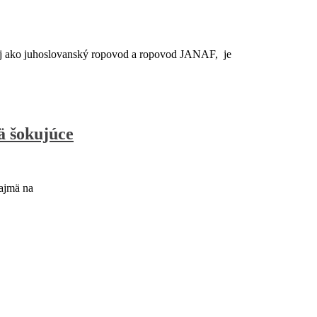
 aj ako juhoslovanský ropovod a ropovod JANAF, je
ä šokujúce
ajmä na