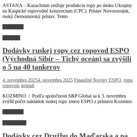
ASTANA – Kazachstan znižuje produkciu ropy po útoku Ukrajiny
na Kaspické ropovodné konzorcium (CPC). Prístav Novorossijsk,
ruský čiernomorský prístav. Tento
Read more
Suroviny
Dodávky ruskej ropy cez ropovod ESPO
(Východná Sibír – Tichý oceán) sa zvýšili
o 5 na 40 tankerov
4. novembra 2025
4. novembra 2025
Finančné Noviny
ESPO
,
ropa
,
ropovod
,
terimál
KOZMINO / Podľa spoločnosti S&P Global sa k 3. novembru
zvýšil počet nakládok ruskej ropy zmesi ESPO z prístavu Kozmino
Read more
Firmy a trhy
Dodávky cez Družbu do Maďarska a na