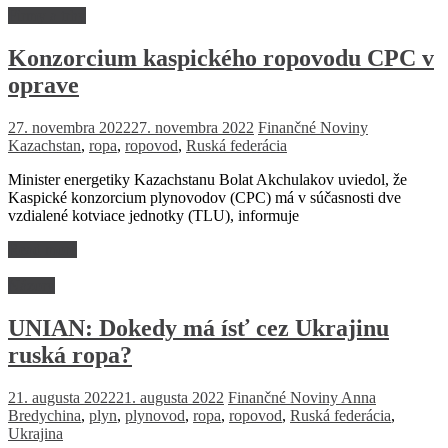
Firmy a trhy
Konzorcium kaspického ropovodu CPC v
oprave
27. novembra 2022
27. novembra 2022
Finančné Noviny
Kazachstan
,
ropa
,
ropovod
,
Ruská federácia
Minister energetiky Kazachstanu Bolat Akchulakov uviedol, že
Kaspické konzorcium plynovodov (CPC) má v súčasnosti dve
vzdialené kotviace jednotky (TLU), informuje
Read more
Názory
UNIAN: Dokedy má ísť cez Ukrajinu
ruská ropa?
21. augusta 2022
21. augusta 2022
Finančné Noviny
Anna
Bredychina
,
plyn
,
plynovod
,
ropa
,
ropovod
,
Ruská federácia
,
Ukrajina