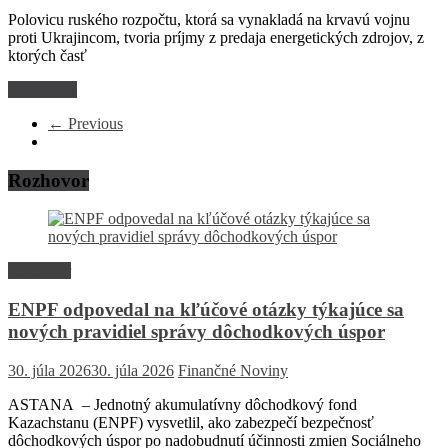
Polovicu ruského rozpočtu, ktorá sa vynakladá na krvavú vojnu
proti Ukrajincom, tvoria príjmy z predaja energetických zdrojov, z
ktorých časť
Read more
← Previous
Rozhovor
Rozhovor
ENPF odpovedal na kľúčové otázky týkajúce sa
nových pravidiel správy dôchodkových úspor
30. júla 2026
30. júla 2026
Finančné Noviny
ASTANA – Jednotný akumulatívny dôchodkový fond
Kazachstanu (ENPF) vysvetlil, ako zabezpečí bezpečnosť
dôchodkových úspor po nadobudnutí účinnosti zmien Sociálneho