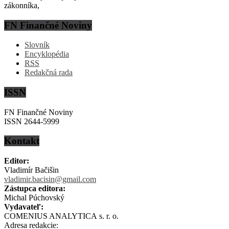
zákonníka,
FN Finančné Noviny
Slovník
Encyklopédia
RSS
Redakčná rada
ISSN
FN Finančné Noviny
ISSN 2644-5999
Kontakt
Editor:
Vladimír Bačišin
vladimir.bacisin@gmail.com
Zástupca editora:
Michal Púchovský
Vydavateľ:
COMENIUS ANALYTICA s. r. o.
Adresa redakcie: