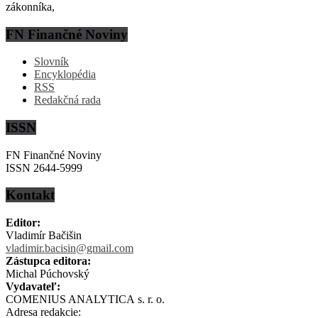
zákonníka,
FN Finančné Noviny
Slovník
Encyklopédia
RSS
Redakčná rada
ISSN
FN Finančné Noviny
ISSN 2644-5999
Kontakt
Editor:
Vladimír Bačišin
vladimir.bacisin@gmail.com
Zástupca editora:
Michal Púchovský
Vydavateľ:
COMENIUS ANALYTICA s. r. o.
Adresa redakcie: