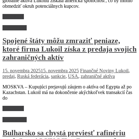
globálne aktíva Lukoilu získala americká spoločnosť, čo by mohlo
obmedziť okruh potenciálnych kupcov.
Read more
Firmy a trhy
Spojené štáty môžu zmraziť peniaze,
ktoré firma Lukoil získa z predaja svojich
zahraničných aktív
15. novembra 2025
15. novembra 2025
Finančné Noviny
Lukoil
,
predaj
,
Ruská federácia
,
sankcie
,
USA
,
zahraničné aktíva
MOSKVA – Kupujúci prejavujú záujem o aktíva od Egypta až po
Kazachstan. Lukoil má na dokončenie akýchkoľvek transakcií čas
do
Read more
Firmy a trhy
Bulharsko sa chystá previesť rafinériu