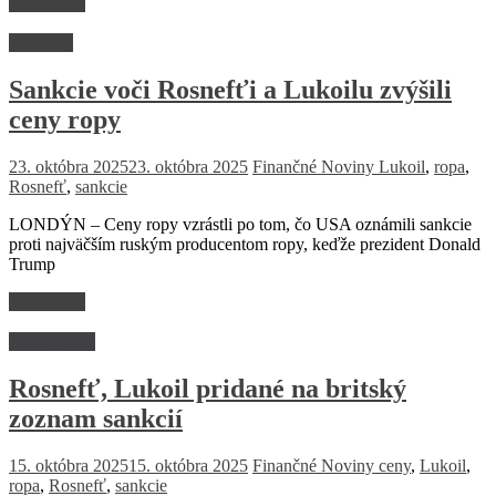
Read more
Suroviny
Sankcie voči Rosnefťi a Lukoilu zvýšili
ceny ropy
23. októbra 2025
23. októbra 2025
Finančné Noviny
Lukoil
,
ropa
,
Rosnefť
,
sankcie
LONDÝN – Ceny ropy vzrástli po tom, čo USA oznámili sankcie
proti najväčším ruským producentom ropy, keďže prezident Donald
Trump
Read more
Firmy a trhy
Rosnefť, Lukoil pridané na britský
zoznam sankcií
15. októbra 2025
15. októbra 2025
Finančné Noviny
ceny
,
Lukoil
,
ropa
,
Rosnefť
,
sankcie