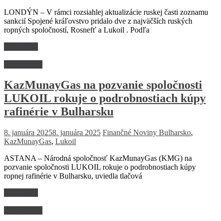
LONDÝN – V rámci rozsiahlej aktualizácie ruskej časti zoznamu
sankcií Spojené kráľovstvo pridalo dve z najväčších ruských
ropných spoločností, Rosnefť a Lukoil . Podľa
Read more
Firmy a trhy
KazMunayGas na pozvanie spoločnosti
LUKOIL rokuje o podrobnostiach kúpy
rafinérie v Bulharsku
8. januára 2025
8. januára 2025
Finančné Noviny
Bulharsko
,
KazMunayGas
,
Lukoil
ASTANA – Národná spoločnosť KazMunayGas (KMG) na
pozvanie spoločnosti LUKOIL rokuje o podrobnostiach kúpy
ropnej rafinérie v Bulharsku, uviedla tlačová
Read more
Firmy a trhy