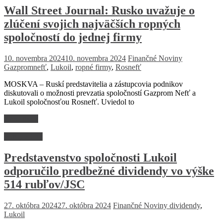
Wall Street Journal: Rusko uvažuje o
zlúčení svojich najväčších ropných
spoločností do jednej firmy
10. novembra 2024
10. novembra 2024
Finančné Noviny
Gazpromnefť
,
Lukoil
,
ropné firmy
,
Rosnefť
MOSKVA – Ruskí predstavitelia a zástupcovia podnikov
diskutovali o možnosti prevzatia spoločností Gazprom Nefť a
Lukoil spoločnosťou Rosnefť. Uviedol to
Read more
Firmy a trhy
Predstavenstvo spoločnosti Lukoil
odporučilo predbežné dividendy vo výške
514 rubľov/JSC
27. októbra 2024
27. októbra 2024
Finančné Noviny
dividendy
,
Lukoil