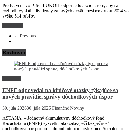
Predstavenstvo PJSC LUKOIL odporučilo akcionárom, aby sa
rozhodli vyplatiť dividendy za prvých deväť mesiacov roku 2024 vo
výške 514 rubľov
Read more
← Previous
Rozhovor
Rozhovor
ENPF odpovedal na kľúčové otázky týkajúce sa
nových pravidiel správy dôchodkových úspor
30. júla 2026
30. júla 2026
Finančné Noviny
ASTANA – Jednotný akumulatívny dôchodkový fond
Kazachstanu (ENPF) vysvetlil, ako zabezpečí bezpečnosť
dôchodkových úspor po nadobudnutí účinnosti zmien Sociálneho