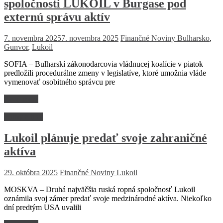
spoločnosti LUKOIL v Burgase pod
externú správu aktív
7. novembra 2025
7. novembra 2025
Finančné Noviny
Bulharsko
,
Gunvor
,
Lukoil
SOFIA – Bulharskí zákonodarcovia vládnucej koalície v piatok
predložili procedurálne zmeny v legislatíve, ktoré umožnia vláde
vymenovať osobitného správcu pre
Read more
Firmy a trhy
Lukoil plánuje predať svoje zahraničné
aktíva
29. októbra 2025
Finančné Noviny
Lukoil
MOSKVA – Druhá najväčšia ruská ropná spoločnosť Lukoil
oznámila svoj zámer predať svoje medzinárodné aktíva. Niekoľko
dní predtým USA uvalili