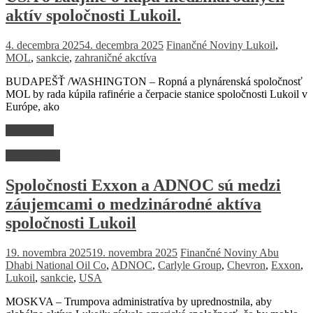
aktív spoločnosti Lukoil.
4. decembra 2025
4. decembra 2025
Finančné Noviny
Lukoil
,
MOL
,
sankcie
,
zahraničné akctíva
BUDAPEŠŤ /WASHINGTON – Ropná a plynárenská spoločnosť
MOL by rada kúpila rafinérie a čerpacie stanice spoločnosti Lukoil v
Európe, ako
Read more
Firmy a trhy
Spoločnosti Exxon a ADNOC sú medzi
záujemcami o medzinárodné aktíva
spoločnosti Lukoil
19. novembra 2025
19. novembra 2025
Finančné Noviny
Abu
Dhabi National Oil Co
,
ADNOC
,
Carlyle Group
,
Chevron
,
Exxon
,
Lukoil
,
sankcie
,
USA
MOSKVA – Trumpova administratíva by uprednostnila, aby