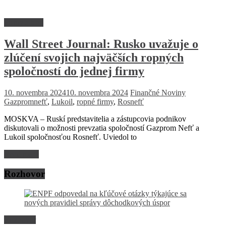
Firmy a trhy
Wall Street Journal: Rusko uvažuje o
zlúčení svojich najväčších ropných
spoločností do jednej firmy
10. novembra 2024
10. novembra 2024
Finančné Noviny
Gazpromnefť
,
Lukoil
,
ropné firmy
,
Rosnefť
MOSKVA – Ruskí predstavitelia a zástupcovia podnikov
diskutovali o možnosti prevzatia spoločností Gazprom Nefť a
Lukoil spoločnosťou Rosnefť. Uviedol to
Read more
Rozhovor
Rozhovor