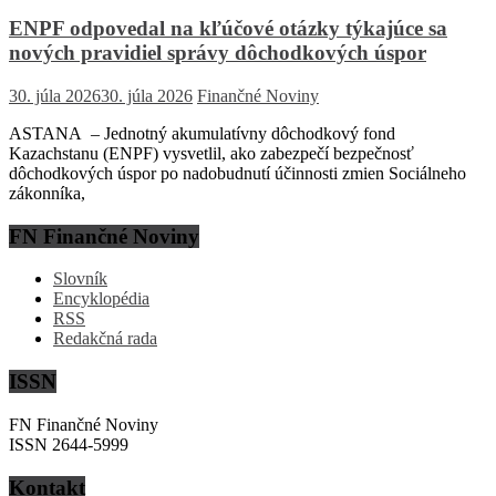
ENPF odpovedal na kľúčové otázky týkajúce sa
nových pravidiel správy dôchodkových úspor
30. júla 2026
30. júla 2026
Finančné Noviny
ASTANA – Jednotný akumulatívny dôchodkový fond
Kazachstanu (ENPF) vysvetlil, ako zabezpečí bezpečnosť
dôchodkových úspor po nadobudnutí účinnosti zmien Sociálneho
zákonníka,
FN Finančné Noviny
Slovník
Encyklopédia
RSS
Redakčná rada
ISSN
FN Finančné Noviny
ISSN 2644-5999
Kontakt