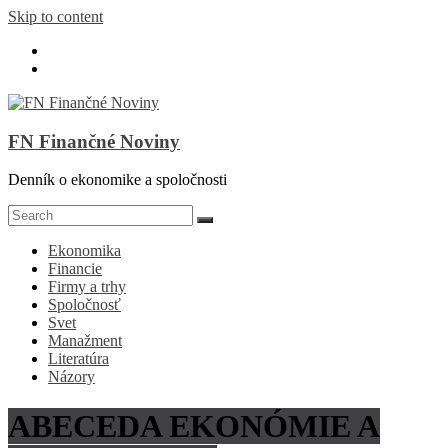
Skip to content
FN Finančné Noviny
Denník o ekonomike a spoločnosti
Ekonomika
Financie
Firmy a trhy
Spoločnosť
Svet
Manažment
Literatúra
Názory
ABECEDA EKONÓMIE A