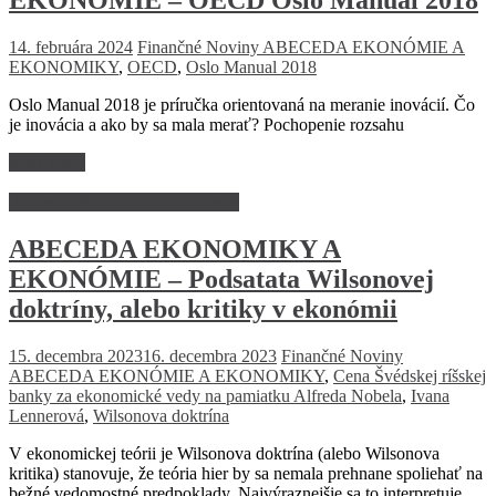
EKONÓMIE – OECD Oslo Manual 2018
14. februára 2024
Finančné Noviny
ABECEDA EKONÓMIE A
EKONOMIKY
,
OECD
,
Oslo Manual 2018
Oslo Manual 2018 je príručka orientovaná na meranie inovácií. Čo
je inovácia a ako by sa mala merať? Pochopenie rozsahu
Read more
Abeceda ekonomiky a ekonómie
ABECEDA EKONOMIKY A
EKONÓMIE – Podsatata Wilsonovej
doktríny, alebo kritiky v ekonómii
15. decembra 2023
16. decembra 2023
Finančné Noviny
ABECEDA EKONÓMIE A EKONOMIKY
,
Cena Švédskej ríšskej
banky za ekonomické vedy na pamiatku Alfreda Nobela
,
Ivana
Lennerová
,
Wilsonova doktrína
V ekonomickej teórii je Wilsonova doktrína (alebo Wilsonova
kritika) stanovuje, že teória hier by sa nemala prehnane spoliehať na
bežné vedomostné predpoklady. Najvýraznejšie sa to interpretuje