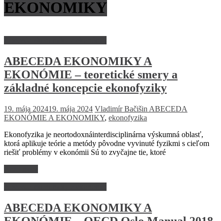
EKONOMIKY
Abeceda ekonomiky a ekonómie
ABECEDA EKONOMIKY A
EKONÓMIE – teoretické smery a
základné koncepcie ekonofyziky
19. mája 2024
19. mája 2024
Vladimír Bačišin
ABECEDA
EKONÓMIE A EKONOMIKY
,
ekonofyzika
Ekonofyzika je neortodoxnáinterdisciplinárna výskumná oblasť,
ktorá aplikuje teórie a metódy pôvodne vyvinuté fyzikmi s cieľom
riešiť problémy v ekonómii Sú to zvyčajne tie, ktoré
Read more
Abeceda ekonomiky a ekonómie
ABECEDA EKONOMIKY A