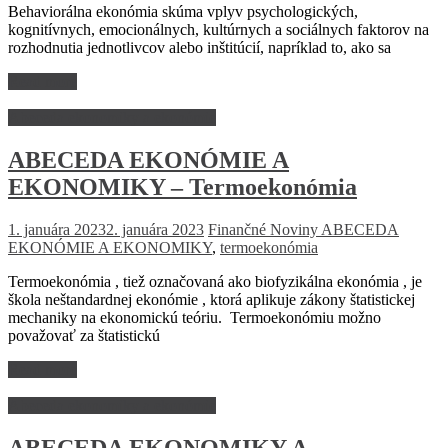
Behaviorálna ekonómia skúma vplyv psychologických,
kognitívnych, emocionálnych, kultúrnych a sociálnych faktorov na
rozhodnutia jednotlivcov alebo inštitúcií, napríklad to, ako sa
Read more
Abeceda ekonomiky a ekonómie
ABECEDA EKONÓMIE A
EKONOMIKY – Termoekonómia
1. januára 2023
2. januára 2023
Finančné Noviny
ABECEDA
EKONÓMIE A EKONOMIKY
,
termoekonómia
Termoekonómia , tiež označovaná ako biofyzikálna ekonómia , je
škola neštandardnej ekonómie , ktorá aplikuje zákony štatistickej
mechaniky na ekonomickú teóriu. Termoekonómiu možno
považovať za štatistickú
Read more
Abeceda ekonomiky a ekonómie
ABECEDA EKONOMIKY A