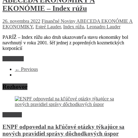
EKONÓMIE – Index rúžu
26. novembra 2022
Finančné Noviny
ABECEDA EKONÓMIE A
EKONOMIKY
,
Esteé Lauder
,
Index rúžu
,
Leonadro Lauder
PARÍŽ – Index rúžu ako druh ukazovateľa stavu ekonomiky bol
navrhnutý v roku 2001. šéf jednej z popredných kozmetických
korporácií
Read more
← Previous
Rozhovor
Rozhovor
ENPF odpovedal na kľúčové otázky týkajúce sa
nových pravidiel správy dôchodkových úspor