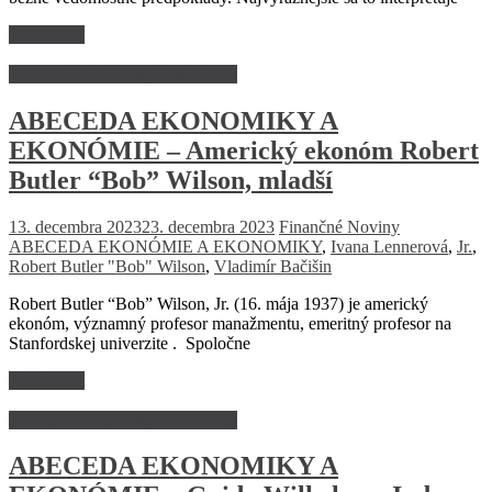
Read more
Abeceda ekonomiky a ekonómie
ABECEDA EKONOMIKY A
EKONÓMIE – Americký ekonóm Robert
Butler “Bob” Wilson, mladší
13. decembra 2023
23. decembra 2023
Finančné Noviny
ABECEDA EKONÓMIE A EKONOMIKY
,
Ivana Lennerová
,
Jr.
,
Robert Butler "Bob" Wilson
,
Vladimír Bačišin
Robert Butler “Bob” Wilson, Jr. (16. mája 1937) je americký
ekonóm, významný profesor manažmentu, emeritný profesor na
Stanfordskej univerzite . Spoločne
Read more
Abeceda ekonomiky a ekonómie
ABECEDA EKONOMIKY A