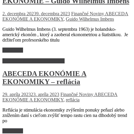
EKONÓMIE – Guido Wilhelmus Imbens
2. decembra 2023
9. decembra 2023
Finančné Noviny
ABECEDA
EKONÓMIE A EKONOMIKY
,
Guido Wilhelmus Imbens
Guido Wilhelmus Imbens (3. septembra 1963) je holandsko-
americký ekonóm , ktorý a zaoberal ekonometriou a štatistikou. Je
držiteľom profesorského titulu
Read more
Abeceda ekonomiky a ekonómie
ABECEDA EKONÓMIE A
EKONOMIKY – reflácia
29. apríla 2023
23. apríla 2023
Finančné Noviny
ABECEDA
EKONÓMIE A EKONOMIKY
,
reflácia
Reflácia je stimulácia ekonomiky zvýšením ponuky peňazí alebo
znížením daní s cieľom zvýšiť tempo rastu cien na dlhodobý trend
po
Read more