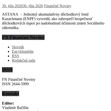
30. júla 2026
30. júla 2026
Finančné Noviny
ASTANA – Jednotný akumulatívny dôchodkový fond
Kazachstanu (ENPF) vysvetlil, ako zabezpečí bezpečnosť
dôchodkových úspor po nadobudnutí účinnosti zmien Sociálneho
zákonníka,
FN Finančné Noviny
Slovník
Encyklopédia
RSS
Redakčná rada
ISSN
FN Finančné Noviny
ISSN 2644-5999
Kontakt
Editor:
Vladimír Bačišin