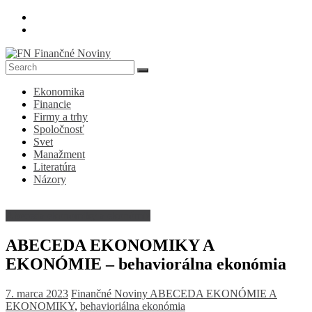
Skip
to
content
FN
Ekonomika
Finančné
Financie
Noviny
Firmy a trhy
Spoločnosť
Denník
Svet
o
Manažment
ekonomike
Literatúra
a
Názory
spoločnosti
Abeceda ekonomiky a ekonómie
ABECEDA EKONOMIKY A
EKONÓMIE – behaviorálna ekonómia
7. marca 2023
Finančné Noviny
ABECEDA EKONÓMIE A
EKONOMIKY
,
behavioriálna ekonómia