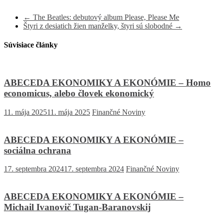
←
The Beatles: debutový album Please, Please Me
Štyri z desiatich žien manželky, štyri sú slobodné
→
Súvisiace články
ABECEDA EKONOMIKY A EKONÓMIE – Homo
economicus, alebo človek ekonomický
11. mája 2025
11. mája 2025
Finančné Noviny
ABECEDA EKONOMIKY A EKONÓMIE –
sociálna ochrana
17. septembra 2024
17. septembra 2024
Finančné Noviny
ABECEDA EKONOMIKY A EKONÓMIE –
Michail Ivanovič Tugan-Baranovskij