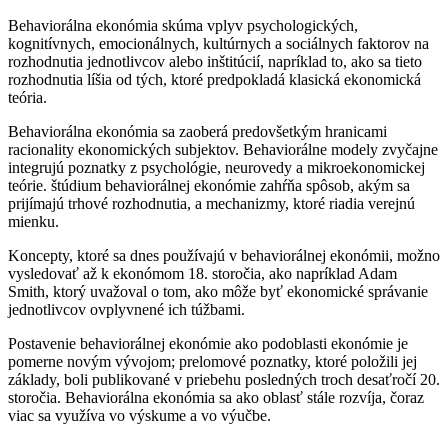
Behaviorálna ekonómia skúma vplyv psychologických,
kognitívnych, emocionálnych, kultúrnych a sociálnych faktorov na
rozhodnutia jednotlivcov alebo inštitúcií, napríklad to, ako sa tieto
rozhodnutia líšia od tých, ktoré predpokladá klasická ekonomická
teória.
Behaviorálna ekonómia sa zaoberá predovšetkým hranicami
racionality ekonomických subjektov. Behaviorálne modely zvyčajne
integrujú poznatky z psychológie, neurovedy a mikroekonomickej
teórie. štúdium behaviorálnej ekonómie zahŕňa spôsob, akým sa
prijímajú trhové rozhodnutia, a mechanizmy, ktoré riadia verejnú
mienku.
Koncepty, ktoré sa dnes používajú v behaviorálnej ekonómii, možno
vysledovať až k ekonómom 18. storočia, ako napríklad Adam
Smith, ktorý uvažoval o tom, ako môže byť ekonomické správanie
jednotlivcov ovplyvnené ich túžbami.
Postavenie behaviorálnej ekonómie ako podoblasti ekonómie je
pomerne novým vývojom; prelomové poznatky, ktoré položili jej
základy, boli publikované v priebehu posledných troch desaťročí 20.
storočia. Behaviorálna ekonómia sa ako oblasť stále rozvíja, čoraz
viac sa využíva vo výskume a vo výučbe.