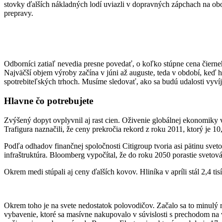
stovky ďalších nákladných lodí uviazli v dopravných zápchach na obo
prepravy.
Odborníci zatiaľ nevedia presne povedať, o koľko stúpne cena čierneh
Najväčší objem výroby začína v júni až auguste, teda v období, keď 
spotrebiteľských trhoch. Musíme sledovať, ako sa budú udalosti vyvíj
Hlavne čo potrebujete
Zvýšený dopyt ovplyvnil aj rast cien. Oživenie globálnej ekonomiky 
Trafigura naznačili, že ceny prekročia rekord z roku 2011, ktorý je 10
Podľa odhadov finančnej spoločnosti Citigroup tvoria asi pätinu svetov
infraštruktúra. Bloomberg vypočítal, že do roku 2050 porastie svetov
Okrem medi stúpali aj ceny ďalších kovov. Hliníka v apríli stál 2,4 t
Okrem toho je na svete nedostatok polovodičov. Začalo sa to minulý r
vybavenie, ktoré sa masívne nakupovalo v súvislosti s prechodom na v