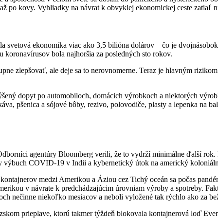
až po kovy. Vyhliadky na návrat k obvyklej ekonomickej ceste zatiaľ ni
ila svetová ekonomika viac ako 3,5 bilióna dolárov – čo je dvojnáso
 koronavírusov bola najhoršia za posledných sto rokov.
upne zlepšovať, ale deje sa to nerovnomerne. Teraz je hlavným rizikom 
ýšený dopyt po automobiloch, domácich výrobkoch a niektorých výrobko
áva, pšenica a sójové bôby, rezivo, polovodiče, plasty a lepenka na bale
Odborníci agentúry Bloomberg verili, že to vydrží minimálne ďalší rok. 
y výbuch COVID-19 v Indii a kybernetický útok na americký koloniáln
 kontajnerov medzi Amerikou a Áziou cez Tichý oceán sa počas pandémie 
Amerikou v návrate k predchádzajúcim úrovniam výroby a spotreby. Fak
voch nečinne niekoľko mesiacov a neboli vyložené tak rýchlo ako za be
skom prieplave, ktorú takmer týždeň blokovala kontajnerová loď Ever 