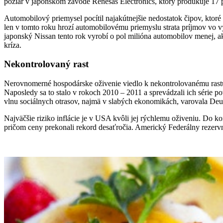
požiar v japonskom závode Renesas Electronics, ktorý produkuje 17
Automobilový priemysel pocítil najakútnejšie nedostatok čipov, ktoré
len v tomto roku hrozí automobilovému priemyslu strata príjmov vo vý
japonský Nissan tento rok vyrobí o pol milióna automobilov menej, ak
kríza.
Nekontrolovaný rast
Nerovnomerné hospodárske oživenie viedlo k nekontrolovanému rastu 
Naposledy sa to stalo v rokoch 2010 – 2011 a sprevádzali ich série po
vlnu sociálnych otrasov, najmä v slabých ekonomikách, varovala De
Najväčšie riziko inflácie je v USA kvôli jej rýchlemu oživeniu. Do 
pričom ceny prekonali rekord desaťročia. Americký Federálny rezervný