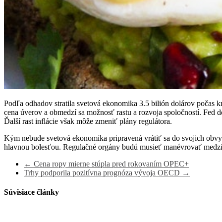
Podľa odhadov stratila svetová ekonomika 3.5 bilión dolárov počas krí
cena úverov a obmedzí sa možnosť rastu a rozvoja spoločností. Fed do
Ďalší rast inflácie však môže zmeniť plány regulátora.
Kým nebude svetová ekonomika pripravená vrátiť sa do svojich obvykl
hlavnou bolesťou. Regulačné orgány budú musieť manévrovať medzi 
←
Cena ropy mierne stúpla pred rokovaním OPEC+
Trhy podporila pozitívna prognóza vývoja OECD
→
Súvisiace články