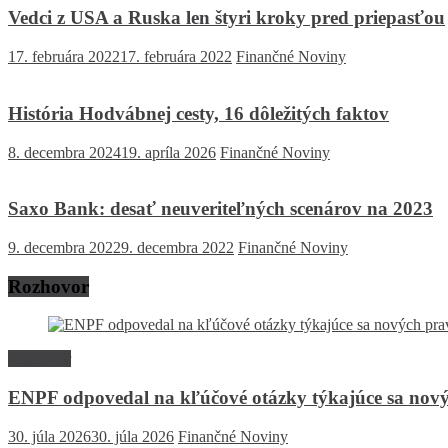
Vedci z USA a Ruska len štyri kroky pred priepasťou
17. februára 2022
17. februára 2022
Finančné Noviny
História Hodvábnej cesty, 16 dôležitých faktov
8. decembra 2024
19. apríla 2026
Finančné Noviny
Saxo Bank: desať neuveriteľných scenárov na 2023
9. decembra 2022
9. decembra 2022
Finančné Noviny
Rozhovor
Rozhovor
ENPF odpovedal na kľúčové otázky týkajúce sa nový
30. júla 2026
30. júla 2026
Finančné Noviny