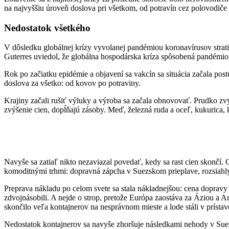
na najvyššiu úroveň doslova pri všetkom, od potravín cez polovodiče 
Nedostatok všetkého
V dôsledku globálnej krízy vyvolanej pandémiou koronavírusov strat
Guterres uviedol, že globálna hospodárska kríza spôsobená pandémiou
Rok po začiatku epidémie a objavení sa vakcín sa situácia začala post
doslova za všetko: od kovov po potraviny.
Krajiny začali rušiť výluky a výroba sa začala obnovovať. Prudko zv
zvýšenie cien, dopĺňajú zásoby. Meď, železná ruda a oceľ, kukurica, k
Navyše sa zatiaľ nikto nezaviazal povedať, kedy sa rast cien skončí. 
komoditnými trhmi: dopravná zápcha v Suezskom prieplave, rozsiahl
Preprava nákladu po celom svete sa stala nákladnejšou: cena dopravy
zdvojnásobili. A nejde o strop, pretože Európa zaostáva za Áziou a 
skončilo veľa kontajnerov na nesprávnom mieste a lode stáli v prísta
Nedostatok kontajnerov sa navyše zhoršuje následkami nehody v Suez