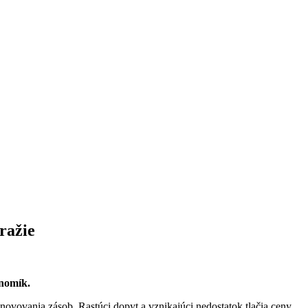
dražie
nomík.
bnovovania zásob. Rastúci dopyt a vznikajúci nedostatok tlačia ceny