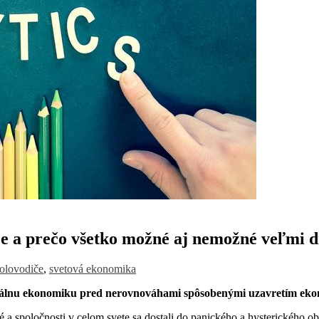
e a prečo všetko možné aj nemožné veľmi 
olovodiče
,
svetová ekonomika
obálnu ekonomiku pred nerovnováhami spôsobenými uzavretím eko
é a spoločnosti v celom svete sa dostali do panického a hysterického o