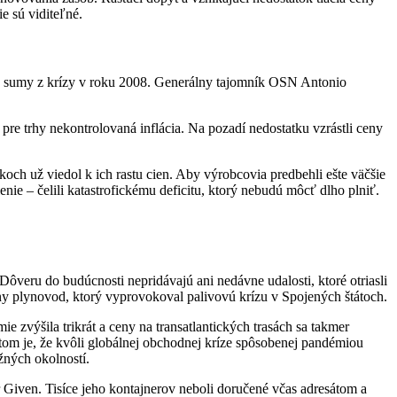
e sú viditeľné.
bok sumy z krízy v roku 2008. Generálny tajomník OSN Antonio
pre trhy nekontrolovaná inflácia. Na pozadí nedostatku vzrástli ceny
ch už viedol k ich rastu cien. Aby výrobcovia predbehli ešte väčšie
nie – čelili katastrofickému deficitu, ktorý nebudú môcť dlho plniť.
Dôveru do budúcnosti nepridávajú ani nedávne udalosti, ktoré otriasli
y plynovod, ktorý vyprovokoval palivovú krízu v Spojených štátoch.
zvýšila trikrát a ceny na transatlantických trasách sa takmer
tom je, že kvôli globálnej obchodnej kríze spôsobenej pandémiou
žných okolností.
Given. Tisíce jeho kontajnerov neboli doručené včas adresátom a