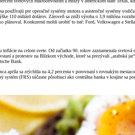
 percent svetových mikroobvodom a mrazy v americkom štáte Texas, k
 sa používajú pre operačné systémy motora a asistenčné systémy vodiča. 
ške 110 miliárd dolárov. Zároveň sa zníži výroba o 3,9 milióna vozidie
o plánoval. Konkurenti mohli urobiť to isté: Ford, Volkswagen a Stell
inflácie na celom svete. Od začiatku 90. rokov zaznamenala svetová e
vstaní a protestov na Blízkom východe, ktoré sa prezývali „arabská jar“
utsche Bank.
konca apríla sa zrýchlila na 4,2 percenta v porovnaní s rovnakým mesi
 systém (FRS) súčasne pôsobiaci ako centrálna banka v krajine sa poná