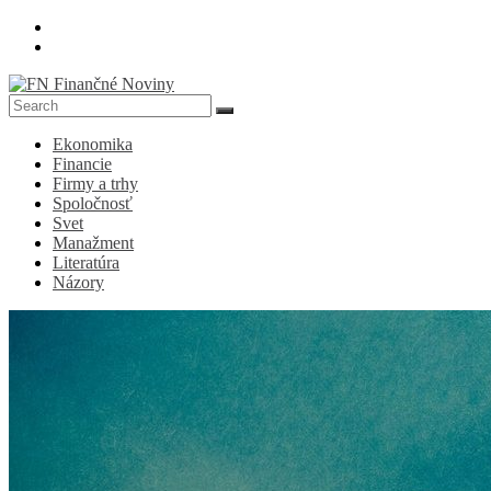
Skip
to
content
FN
Ekonomika
Finančné
Financie
Noviny
Firmy a trhy
Spoločnosť
Denník
Svet
o
Manažment
ekonomike
Literatúra
a
Názory
spoločnosti