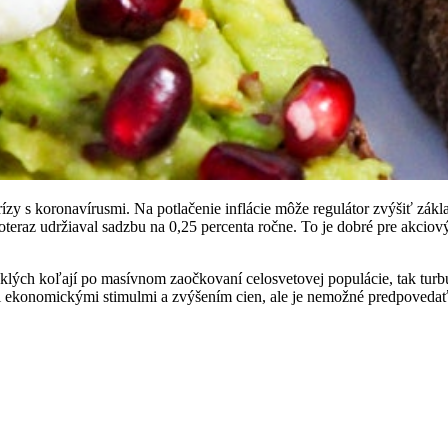
zy s koronavírusmi. Na potlačenie inflácie môže regulátor zvýšiť základ
teraz udržiaval sadzbu na 0,25 percenta ročne. To je dobré pre akciový
ých koľají po masívnom zaočkovaní celosvetovej populácie, tak turbul
ekonomickými stimulmi a zvýšením cien, ale je nemožné predpovedať,