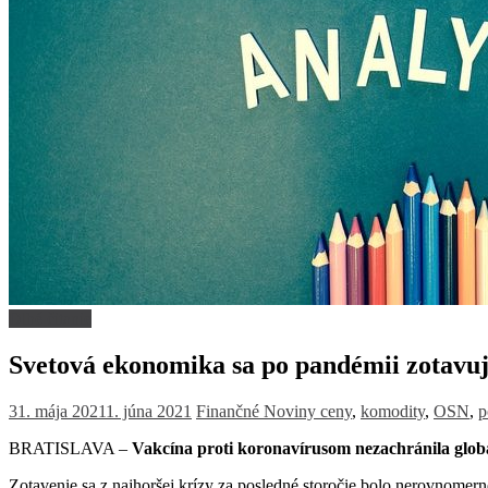
Dlhé čitanie
Svetová ekonomika sa po pandémii zotavuj
31. mája 2021
1. júna 2021
Finančné Noviny
ceny
,
komodity
,
OSN
,
p
BRATISLAVA –
Vakcína proti koronavírusom nezachránila gl
Zotavenie sa z najhoršej krízy za posledné storočie bolo nerovnomern