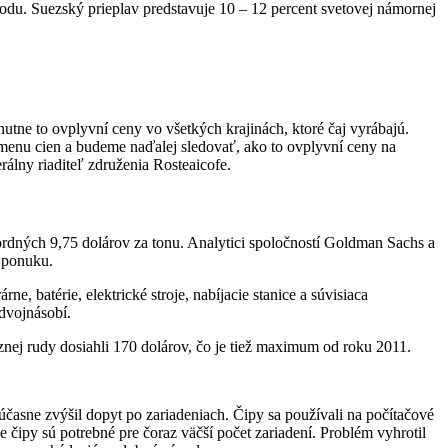
hodu. Suezský prieplav predstavuje 10 – 12 percent svetovej námornej
utne to ovplyvní ceny vo všetkých krajinách, ktoré čaj vyrábajú.
 zmenu cien a budeme naďalej sledovať, ako to ovplyvní ceny na
álny riaditeľ združenia Rosteaicofe.
ordných 9,75 dolárov za tonu. Analytici spoločností Goldman Sachs a
e ponuku.
e, batérie, elektrické stroje, nabíjacie stanice a súvisiaca
zdvojnásobí.
eznej rudy dosiahli 170 dolárov, čo je tiež maximum od roku 2011.
účasne zvýšil dopyt po zariadeniach. Čipy sa používali na počítačové
 čipy sú potrebné pre čoraz väčší počet zariadení. Problém vyhrotil