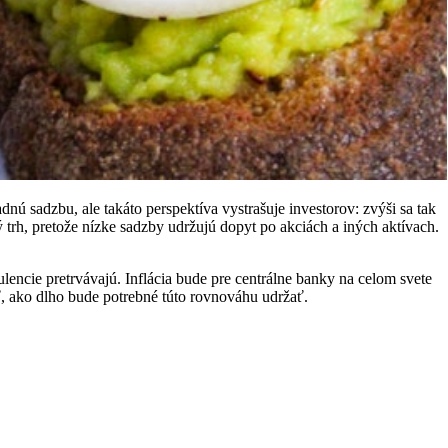
nú sadzbu, ale takáto perspektíva vystrašuje investorov: zvýši sa tak
 trh, pretože nízke sadzby udržujú dopyt po akciách a iných aktívach.
encie pretrvávajú. Inflácia bude pre centrálne banky na celom svete
 ako dlho bude potrebné túto rovnováhu udržať.