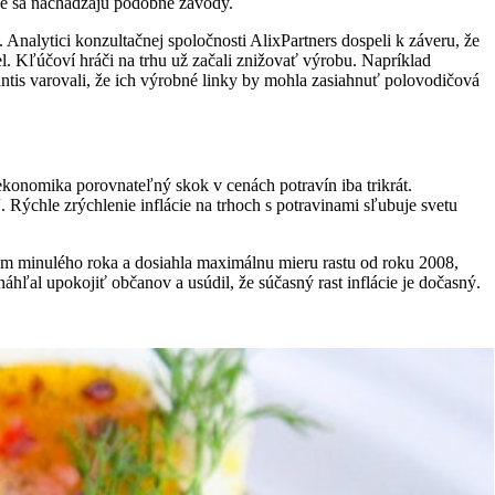
de sa nachádzajú podobné závody.
Analytici konzultačnej spoločnosti AlixPartners dospeli k záveru, že
l. Kľúčoví hráči na trhu už začali znižovať výrobu. Napríklad
antis varovali, že ich výrobné linky by mohla zasiahnuť polovodičová
konomika porovnateľný skok v cenách potravín iba trikrát.
. Rýchle zrýchlenie inflácie na trhoch s potravinami sľubuje svetu
acom minulého roka a dosiahla maximálnu mieru rastu od roku 2008,
hľal upokojiť občanov a usúdil, že súčasný rast inflácie je dočasný.