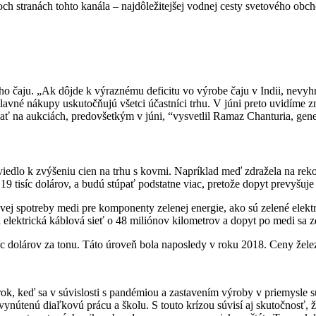
ch stranách tohto kanála – najdôležitejšej vodnej cesty svetového obc
o čaju. „Ak dôjde k výraznému deficitu vo výrobe čaju v Indii, nevyhn
hlavné nákupy uskutočňujú všetci účastníci trhu. V júni preto uvidíme
ať na aukciách, predovšetkým v júni, “vysvetlil Ramaz Chanturia, gener
viedlo k zvýšeniu cien na trhu s kovmi. Napríklad meď zdražela na rek
,19 tisíc dolárov, a budú stúpať podstatne viac, pretože dopyt prevyšuj
ej spotreby medi pre komponenty zelenej energie, ako sú zelené elektrárn
á elektrická káblová sieť o 48 miliónov kilometrov a dopyt po medi sa 
isíc dolárov za tonu. Táto úroveň bola naposledy v roku 2018. Ceny žel
ok, keď sa v súvislosti s pandémiou a zastavením výroby v priemysle s
ynútenú diaľkovú prácu a školu. S touto krízou súvisí aj skutočnosť, že