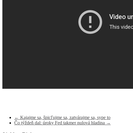
←
Kajajme sa, špicľujme sa, zatvárajme sa, sype to
Čo týždeň dal: úroky Fed takmer nulová hladina
→