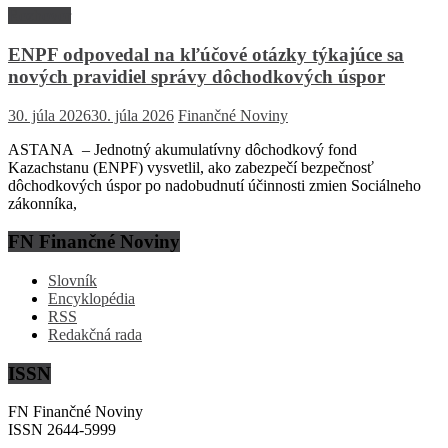
Rozhovor
ENPF odpovedal na kľúčové otázky týkajúce sa
nových pravidiel správy dôchodkových úspor
30. júla 2026
30. júla 2026
Finančné Noviny
ASTANA – Jednotný akumulatívny dôchodkový fond
Kazachstanu (ENPF) vysvetlil, ako zabezpečí bezpečnosť
dôchodkových úspor po nadobudnutí účinnosti zmien Sociálneho
zákonníka,
FN Finančné Noviny
Slovník
Encyklopédia
RSS
Redakčná rada
ISSN
FN Finančné Noviny
ISSN 2644-5999