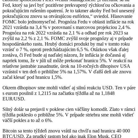
Fed, ktorý sa javí byť pozitívne prekvapený rýchlosťou očkovania a
pokračujúcim rušením opatrení. Je to takmer akoby Fed bol unesený
pokračujúcou znovu sa otvárajúcou eufóriou,“ uviedol. Hlasovanie
FOMC bolo jednomyseľné. Prognóza Fedu v oblasti inflácie na rok
2021 vzrástla na 3,4 % v porovnaní s marcovou projekciou 2,4 %.
Prognóza na rok 2022 vzrástla na 2,1 % a odhad pre rok 2023 sa
zvýšil na 2,2 % z 2,1 %. FOMC zvýšil svoje prognózy aj v prípade
hospodárskeho rastu. Hrubý domáci produkt by mal v tomto roku
vzrásť o 7 %, oproti predchádzajúcim 6,5 %. Otázkou však ďalej
zostáva, či Fed bude aj naďalej názoru, že inflácia je dočasná aj
napriek tomu, že v júli už môže prekonať hranicu 5%. V reakcií na
relatívne jastrabie zasadnutie, úrok na 10-ročných dlhopisov USA
vzrástol v ten deň o približne 5% na 1,57%. V ďalší deň ale znovu
začal klesať pod hranicu 1,5%.
Okrem dlhopisov sme mohli vidieť aj silnú reakciu USD. Ten v páre
s eurom posilnil z 1,2115 na začiatku týždňa až na 1,1848
EUR/USD.
Silný dolár sa prejavil v poklese cien väčšiny komodít. Zlato v rámci
týždňa pokleslo o približne 5%. V prípade striebra sme mohli vidieť
väčší pokles a to až o 6%.
Bitcoin sa tento týždeň znovu vrátil na chvíľu nad hranicu 40 000
BTC/USD. Za prudký rastom bol ako inak Elon Musk. CEO