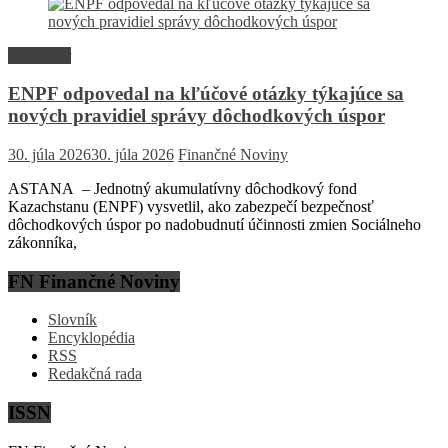
Rozhovor
ENPF odpovedal na kľúčové otázky týkajúce sa
nových pravidiel správy dôchodkových úspor
30. júla 2026
30. júla 2026
Finančné Noviny
ASTANA – Jednotný akumulatívny dôchodkový fond
Kazachstanu (ENPF) vysvetlil, ako zabezpečí bezpečnosť
dôchodkových úspor po nadobudnutí účinnosti zmien Sociálneho
zákonníka,
FN Finančné Noviny
Slovník
Encyklopédia
RSS
Redakčná rada
ISSN