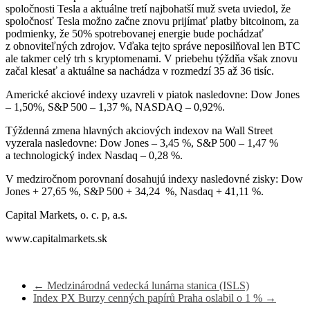
spoločnosti Tesla a aktuálne tretí najbohatší muž sveta uviedol, že
spoločnosť Tesla možno začne znovu prijímať platby bitcoinom, za
podmienky, že 50% spotrebovanej energie bude pochádzať
z obnoviteľných zdrojov. Vďaka tejto správe neposilňoval len BTC
ale takmer celý trh s kryptomenami. V priebehu týždňa však znovu
začal klesať a aktuálne sa nachádza v rozmedzí 35 až 36 tisíc.
Americké akciové indexy uzavreli v piatok nasledovne: Dow Jones
– 1,50%, S&P 500 – 1,37 %, NASDAQ – 0,92%.
Týždenná zmena hlavných akciových indexov na Wall Street
vyzerala nasledovne: Dow Jones – 3,45 %, S&P 500 – 1,47 %
a technologický index Nasdaq – 0,28 %.
V medziročnom porovnaní dosahujú indexy nasledovné zisky: Dow
Jones + 27,65 %, S&P 500 + 34,24 %, Nasdaq + 41,11 %.
Capital Markets, o. c. p, a.s.
www.capitalmarkets.sk
←
Medzinárodná vedecká lunárna stanica (ISLS)
Index PX Burzy cenných papírů Praha oslabil o 1 %
→