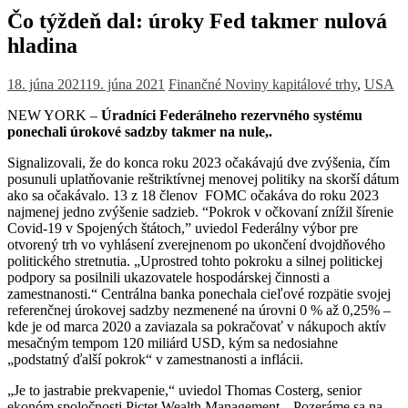
Čo týždeň dal: úroky Fed takmer nulová
hladina
18. júna 2021
19. júna 2021
Finančné Noviny
kapitálové trhy
,
USA
NEW YORK –
Úradníci Federálneho rezervného systému
ponechali úrokové sadzby takmer na nule,.
Signalizovali, že do konca roku 2023 očakávajú dve zvýšenia, čím
posunuli uplatňovanie reštriktívnej menovej politiky na skorší dátum
ako sa očakávalo. 13 z 18 členov FOMC očakáva do roku 2023
najmenej jedno zvýšenie sadzieb. “Pokrok v očkovaní znížil šírenie
Covid-19 v Spojených štátoch,” uviedol Federálny výbor pre
otvorený trh vo vyhlásení zverejnenom po ukončení dvojdňového
politického stretnutia. „Uprostred tohto pokroku a silnej politickej
podpory sa posilnili ukazovatele hospodárskej činnosti a
zamestnanosti.“ Centrálna banka ponechala cieľové rozpätie svojej
referenčnej úrokovej sadzby nezmenené na úrovni 0 % až 0,25% –
kde je od marca 2020 a zaviazala sa pokračovať v nákupoch aktív
mesačným tempom 120 miliárd USD, kým sa nedosiahne
„podstatný ďalší pokrok“ v zamestnanosti a inflácii.
„Je to jastrabie prekvapenie,“ uviedol Thomas Costerg, senior
ekonóm spoločnosti Pictet Wealth Management. „Pozeráme sa na