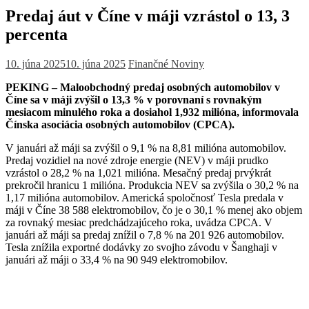
Predaj áut v Číne v máji vzrástol o 13, 3
percenta
10. júna 2025
10. júna 2025
Finančné Noviny
PEKING – Maloobchodný predaj osobných automobilov v
Číne sa v máji zvýšil o 13,3 % v porovnaní s rovnakým
mesiacom minulého roka a dosiahol 1,932 milióna, informovala
Čínska asociácia osobných automobilov (CPCA).
V januári až máji sa zvýšil o 9,1 % na 8,81 milióna automobilov.
Predaj vozidiel na nové zdroje energie (NEV) v máji prudko
vzrástol o 28,2 % na 1,021 milióna. Mesačný predaj prvýkrát
prekročil hranicu 1 milióna. Produkcia NEV sa zvýšila o 30,2 % na
1,17 milióna automobilov.
Americká spoločnosť Tesla predala v
máji v Číne 38 588 elektromobilov, čo je o 30,1 % menej ako objem
za rovnaký mesiac predchádzajúceho roka, uvádza CPCA.
V
januári až máji sa predaj znížil o 7,8 % na 201 926 automobilov.
Tesla znížila exportné dodávky zo svojho závodu v Šanghaji v
januári až máji o 33,4 % na 90 949 elektromobilov.