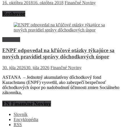
16. októbra 2018
16. októbra 2018
Finančné Noviny
Rozhovor
Rozhovor
ENPF odpovedal na kľúčové otázky týkajúce sa
nových pravidiel správy dôchodkových úspor
30. júla 2026
30. júla 2026
Finančné Noviny
ASTANA – Jednotný akumulatívny dôchodkový fond
Kazachstanu (ENPF) vysvetlil, ako zabezpečí bezpečnosť
dôchodkových úspor po nadobudnutí účinnosti zmien Sociálneho
zákonníka,
FN Finančné Noviny
Slovník
Encyklopédia
RSS