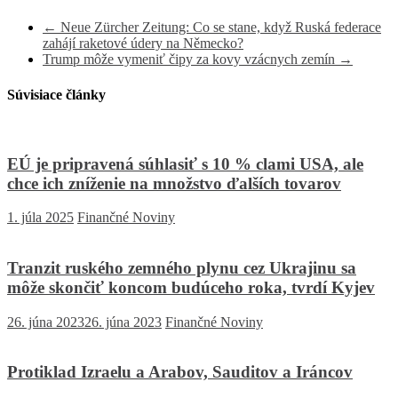
←
Neue Zürcher Zeitung: Co se stane, když Ruská federace
zahájí raketové údery na Německo?
Trump môže vymeniť čipy za kovy vzácnych zemín
→
Súvisiace články
EÚ je pripravená súhlasiť s 10 % clami USA, ale
chce ich zníženie na množstvo ďalších tovarov
1. júla 2025
Finančné Noviny
Tranzit ruského zemného plynu cez Ukrajinu sa
môže skončiť koncom budúceho roka, tvrdí Kyjev
26. júna 2023
26. júna 2023
Finančné Noviny
Protiklad Izraelu a Arabov, Sauditov a Iráncov