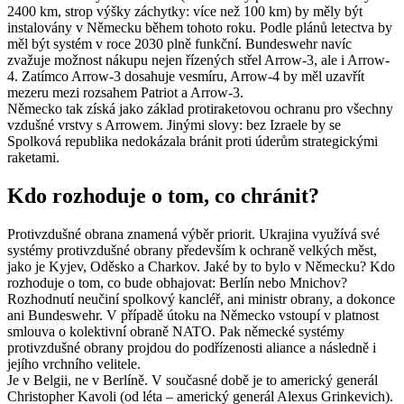
2400 km, strop výšky záchytky: více než 100 km) by měly být
instalovány v Německu během tohoto roku. Podle plánů letectva by
měl být systém v roce 2030 plně funkční. Bundeswehr navíc
zvažuje možnost nákupu nejen řízených střel Arrow-3, ale i Arrow-
4. Zatímco Arrow-3 dosahuje vesmíru, Arrow-4 by měl uzavřít
mezeru mezi rozsahem Patriot a Arrow-3.
Německo tak získá jako základ protiraketovou ochranu pro všechny
vzdušné vrstvy s Arrowem. Jinými slovy: bez Izraele by se
Spolková republika nedokázala bránit proti úderům strategickými
raketami.
Kdo rozhoduje o tom, co chránit?
Protivzdušné obrana znamená výběr priorit. Ukrajina využívá své
systémy protivzdušné obrany především k ochraně velkých měst,
jako je Kyjev, Oděsko a Charkov. Jaké by to bylo v Německu? Kdo
rozhoduje o tom, co bude obhajovat: Berlín nebo Mnichov?
Rozhodnutí neučiní spolkový kancléř, ani ministr obrany, a dokonce
ani Bundeswehr. V případě útoku na Německo vstoupí v platnost
smlouva o kolektivní obraně NATO. Pak německé systémy
protivzdušné obrany projdou do podřízenosti aliance a následně i
jejího vrchního velitele.
Je v Belgii, ne v Berlíně. V současné době je to americký generál
Christopher Kavoli (od léta – americký generál Alexus Grinkevich).