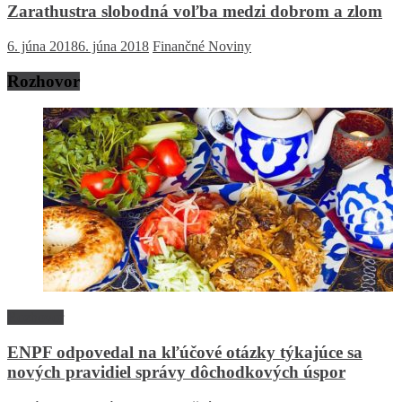
Zarathustra slobodná voľba medzi dobrom a zlom
6. júna 2018
6. júna 2018
Finančné Noviny
Rozhovor
Rozhovor
ENPF odpovedal na kľúčové otázky týkajúce sa
nových pravidiel správy dôchodkových úspor