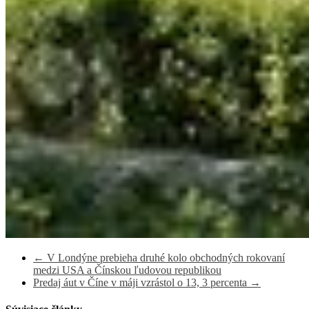
←
V Londýne prebieha druhé kolo obchodných rokovaní
medzi USA a Čínskou ľudovou republikou
Predaj áut v Číne v máji vzrástol o 13, 3 percenta
→