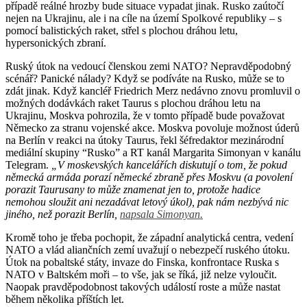
případě reálné hrozby bude situace vypadat jinak. Rusko zaútočí
nejen na Ukrajinu, ale i na cíle na území Spolkové republiky – s
pomocí balistických raket, střel s plochou dráhou letu,
hypersonických zbraní.
Ruský útok na vedoucí členskou zemi NATO? Nepravděpodobný
scénář? Panické nálady? Když se podíváte na Rusko, může se to
zdát jinak. Když kancléř Friedrich Merz nedávno znovu promluvil o
možných dodávkách raket Taurus s plochou dráhou letu na
Ukrajinu, Moskva pohrozila, že v tomto případě bude považovat
Německo za stranu vojenské akce. Moskva povoluje možnost úderů
na Berlín v reakci na útoky Taurus, řekl šéfredaktor mezinárodní
mediální skupiny “Rusko” a RT kanál Margarita Simonyan v kanálu
Telegram.
„V moskevských kancelářích diskutují o tom, že pokud
německá armáda porazí německé zbraně přes Moskvu (a povolení
porazit Taurusany to může znamenat jen to, protože hadice
nemohou sloužit ani nezadávat letový úkol), pak nám nezbývá nic
jiného, než porazit Berlín,
napsala Simonyan.
Kromě toho je třeba pochopit, že západní analytická centra, vedení
NATO a vlád aliančních zemí uvažují o nebezpečí ruského útoku.
Útok na pobaltské státy, invaze do Finska, konfrontace Ruska s
NATO v Baltském moři – to vše, jak se říká, již nelze vyloučit.
Naopak pravděpodobnost takových událostí roste a může nastat
během několika příštích let.