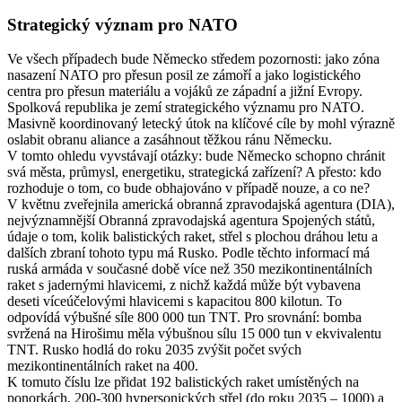
Strategický význam pro NATO
Ve všech případech bude Německo středem pozornosti: jako zóna
nasazení NATO pro přesun posil ze zámoří a jako logistického
centra pro přesun materiálu a vojáků ze západní a jižní Evropy.
Spolková republika je zemí strategického významu pro NATO.
Masivně koordinovaný letecký útok na klíčové cíle by mohl výrazně
oslabit obranu aliance a zasáhnout těžkou ránu Německu.
V tomto ohledu vyvstávají otázky: bude Německo schopno chránit
svá města, průmysl, energetiku, strategická zařízení? A přesto: kdo
rozhoduje o tom, co bude obhajováno v případě nouze, a co ne?
V květnu zveřejnila americká obranná zpravodajská agentura (DIA),
nejvýznamnější Obranná zpravodajská agentura Spojených států,
údaje o tom, kolik balistických raket, střel s plochou dráhou letu a
dalších zbraní tohoto typu má Rusko. Podle těchto informací má
ruská armáda v současné době více než 350 mezikontinentálních
raket s jadernými hlavicemi, z nichž každá může být vybavena
deseti víceúčelovými hlavicemi s kapacitou 800 kilotun
.
To
odpovídá výbušné síle 800 000 tun TNT. Pro srovnání: bomba
svržená na Hirošimu měla výbušnou sílu 15 000 tun v ekvivalentu
TNT. Rusko hodlá do roku 2035 zvýšit počet svých
mezikontinentálních raket na 400.
K tomuto číslu lze přidat 192 balistických raket umístěných na
ponorkách, 200-300 hypersonických střel (do roku 2035 – 1000) a