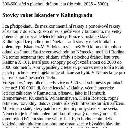
300-600 střel s plochou dráhou letu (do roku 2035 – 5000).
Stovky raket Iskander v Kaliningradu
I za předpokladu, že mezikontinentální rakety a ponorkové rakety
zůstanou v dolech, Rusko dnes, a ještě více v budoucnu, má velký
potenciál pro rozsáhlé letecké údery. Pouze v ruské exklávě
Kaliningrad lze podle domněnek nasadit stovky raket krátkého
doletu typu Iskander-M. S doletem více než 500 kilometrů mohou
odtud zasáhnout části severovýchodního Německa, možná i Berlína.
Na tomto seznamu jsou přidány střely s plochou dráhou letu typu
Kalibr a X-101, které jsou schopny pokrýt vzdálenosti od 2000 do
3000 kilometrů. Jsou vypuštěny z letadel, ponorek nebo lodí a kvůli
jejich ploché letové trajektorii je obtížné zachytit. V Německu je pro
takové zbraně nespočet účelů.
Ve Spolkové republice je tedy více než 80 velkých měst s populací
více než 100 000 lidí, četné letecké základny, včetně americké
letecké základny v Ramsteinu, přístavů, jako je Hamburk,
Bremerhaven, Kuxhafen, Wilhelmshaven, Kiel a Rostock, ropné
rafinerie, rozvodny, datová centra různých infrastrukturních zařízení.
Mluvíme o státě, který patří mezi přední průmyslové země světa.
Německo je ideálním cílem pro koordinovaný raketový úder. Tak
tomu bylo i během studené války. Pak bylo hodnocením rizik
každodenním úkolem pro obranné organizace v bývalém hlavním