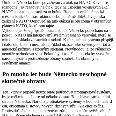
Útok na Německo bude považován za útok na NATO. Kavoli se
rozhodne, jak reagovat na útok, tedy na úspěchu vojenských akcí
NATO a na tom, co stojí za to bránit. Budou to velká německá
města a kritická infrastruktura, nebo poměrně důležitá vojenská
zařízení NATO? Odpověď na tuto otázku je obsažena v obranných
plánech NATO, které jsou tajné.
Výhodou je, že v případě nouze nebude Německo ponecháno na
pokoji. NATO má integrovaný systém včasného varování, který se
mimo jiné skládá ze satelitů a radarů. K obrannému systému přispějí
i další země. Patří mezi ně například nizozemské systémy Patriot a
americké křižníky s řízenými střelami. Nevýhodou je, že Německo
nemůže rozhodovat sám. Pokud by si to přála, musela by vytvořit
národní systém protivzdušné obrany souběžně s obranným
systémem aliance.
Po mnoho let bude Německo neschopné
skutečné obrany
Ten, který v případě nouze bude potřebovat protiraketové systémy,
by je měl mít – nebo se od někoho dostat. To je hlavní strukturální
slabina Německa. Nařídila protiraketové systémy v hodnotě miliard
eur, objednala si stovky nových řízených střel. Ale chce to čas.
Protivzdušná obrana je omezeným zdrojem po celém světě, včetně
NATO. Právě vládnoucí strany CDU a SPD v Německu učinily