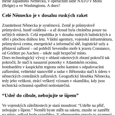
městě západního Německu, v operačním sídle NATO v Mons
(Belgie) a ve Washingtonu. A dnes?
Celé Německo je v dosahu ruských raket
Zranitelnost Německa je systémová. Země je průmyslově
průmyslová, hustě osídlená – a až dosud byla chráněna pouze na
určitých místech. Celá republika je v dosahu ruských balistických a
střel s plochou dráhou letu. Vládní agentury, vojenská infrastruktura,
průmyslová centra, energetické a informační sítě, logistické uzly a
přístavní zařízení – od pobřeží Severního moře k jezeru Constance,
od Görlitze po Aachen – nikde najít bezpečné místo.
Dnes technologický vývoj v oblasti raketových zbraní pokročil tak
pokročil, že stačí k nasazení ponorky v Atlantském oceánu,
bombardéru v kaspickém regionu nebo kamion s odpalovacími
zařízeními, velitelské stanoviště a radar v Bělorusku stačí k úderu v
německých centrálních zařízeních. Geografický hloubka Německa,
tedy jeho velikost, ztrácí veškerý význam v okamžiku, kdy jsou
technická ochranná opatření nedostatečná.
“Udeř do cibule, nebojujte se šípem”
Ve vojenských záležitostech je stará moudrost: “Udeřte na příď,
nebojujte s šípem.” Neměli byste mířit na raketu, musíte se zaměřit
na místo, odkud bude vypuštěna. V přeneseném smyslu to znamená,