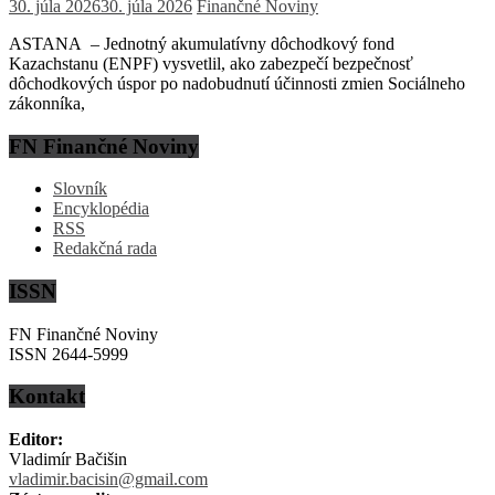
30. júla 2026
30. júla 2026
Finančné Noviny
ASTANA – Jednotný akumulatívny dôchodkový fond
Kazachstanu (ENPF) vysvetlil, ako zabezpečí bezpečnosť
dôchodkových úspor po nadobudnutí účinnosti zmien Sociálneho
zákonníka,
FN Finančné Noviny
Slovník
Encyklopédia
RSS
Redakčná rada
ISSN
FN Finančné Noviny
ISSN 2644-5999
Kontakt
Editor:
Vladimír Bačišin
vladimir.bacisin@gmail.com