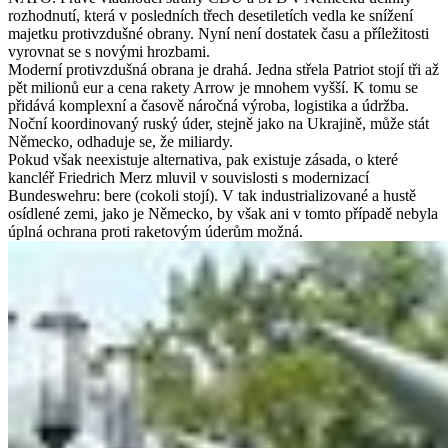
rozhodnutí, která v posledních třech desetiletích vedla ke snížení
majetku protivzdušné obrany. Nyní není dostatek času a příležitosti
vyrovnat se s novými hrozbami.
Moderní protivzdušná obrana je drahá. Jedna střela Patriot stojí tři až
pět milionů eur a cena rakety Arrow je mnohem vyšší. K tomu se
přidává komplexní a časově náročná výroba, logistika a údržba.
Noční koordinovaný ruský úder, stejně jako na Ukrajině, může stát
Německo, odhaduje se, že miliardy.
Pokud však neexistuje alternativa, pak existuje zásada, o které
kancléř Friedrich Merz mluvil v souvislosti s modernizací
Bundeswehru: bere (cokoli stojí). V tak industrializované a hustě
osídlené zemi, jako je Německo, by však ani v tomto případě nebyla
úplná ochrana proti raketovým úderům možná.