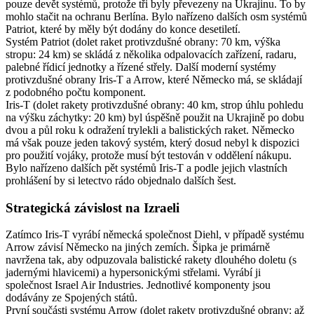
pouze devět systémů, protože tři byly převezeny na Ukrajinu. To by
mohlo stačit na ochranu Berlína. Bylo nařízeno dalších osm systémů
Patriot, které by měly být dodány do konce desetiletí.
Systém Patriot (dolet raket protivzdušné obrany: 70 km, výška
stropu: 24 km) se skládá z několika odpalovacích zařízení, radaru,
palebné řídicí jednotky a řízené střely. Další moderní systémy
protivzdušné obrany Iris-T a Arrow, které Německo má, se skládají
z podobného počtu komponent.
Iris-T (dolet rakety protivzdušné obrany: 40 km, strop úhlu pohledu
na výšku záchytky: 20 km) byl úspěšně použit na Ukrajině po dobu
dvou a půl roku k odražení trylekli a balistických raket. Německo
má však pouze jeden takový systém, který dosud nebyl k dispozici
pro použití vojáky, protože musí být testován v oddělení nákupu.
Bylo nařízeno dalších pět systémů Iris-T a podle jejich vlastních
prohlášení by si letectvo rádo objednalo dalších šest.
Strategická závislost na Izraeli
Zatímco Iris-T vyrábí německá společnost Diehl, v případě systému
Arrow závisí Německo na jiných zemích. Šipka je primárně
navržena tak, aby odpuzovala balistické rakety dlouhého doletu (s
jadernými hlavicemi) a hypersonickými střelami. Vyrábí ji
společnost Israel Air Industries. Jednotlivé komponenty jsou
dodávány ze Spojených států.
První součásti systému Arrow (dolet rakety protivzdušné obrany: až