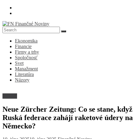
Skip
to
content
FN
Ekonomika
Finančné
Financie
Noviny
Firmy a trhy
Spoločnosť
Denník
Svet
o
Manažment
ekonomike
Literatúra
a
Názory
spoločnosti
Názory
Neue Zürcher Zeitung: Co se stane, když
Ruská federace zahájí raketové údery na
Německo?