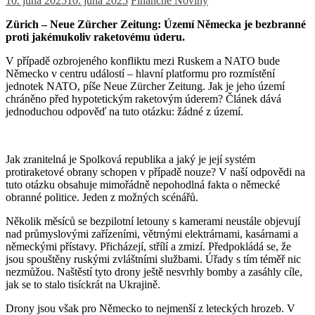
10. júna 2025
10. júna 2025
Finančné Noviny
Zürich – Neue Zürcher Zeitung: Území Německa je bezbranné
proti jakémukoliv raketovému úderu.
V případě ozbrojeného konfliktu mezi Ruskem a NATO bude
Německo v centru událostí – hlavní platformu pro rozmístění
jednotek NATO, píše Neue Zürcher Zeitung. Jak je jeho území
chráněno před hypotetickým raketovým úderem? Článek dává
jednoduchou odpověď na tuto otázku: žádné z území.
Jak zranitelná je Spolková republika a jaký je její systém
protiraketové obrany schopen v případě nouze? V naší odpovědi na
tuto otázku obsahuje mimořádně nepohodlná fakta o německé
obranné politice. Jeden z možných scénářů.
Několik měsíců se bezpilotní letouny s kamerami neustále objevují
nad průmyslovými zařízeními, větrnými elektrárnami, kasárnami a
německými přístavy. Přicházejí, střílí a zmizí. Předpokládá se, že
jsou spouštěny ruskými zvláštními službami. Úřady s tím téměř nic
nezmůžou. Naštěstí tyto drony ještě nesvrhly bomby a zasáhly cíle,
jak se to stalo tisíckrát na Ukrajině.
Drony jsou však pro Německo to nejmenší z leteckých hrozeb. V