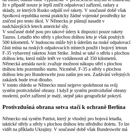
že v případě nouze je lepší zničit odpalovací zařízení, radary a
sklady, ze kterých Rusko odpálí své rakety. V současné době však
Spolková republika nemá prakticky žádné vojenské prostředky ke
zničení pro tento úkol. V Německu je plánují nasadit v
nadcházejících letech americké síly.
V současné době jsou pro takové údery k dispozici pouze rakety
Taurus. Letadlo této střely s plochou dráhou letu je však pouhých
500 kilometrů. V budoucnu může být k úderům na ruské odpalovací
části místa na ruských odpalovacích místech použit i bojový letoun
F-35 vybavený raketou Joint Strike. Jedná se také o střelu s plochou
dráhou letu, která může letět ve vzdálenosti až 350 kilometrů.
Německá armáda navíc zvažuje možnost nákupu střel s plochou
dráhou letu pozemního startu. Nicméně, F-35 a střely s plochou
dráhou letu pro Bundeswehr jsou zatím jen sen. Zadávání veřejných
zakázek bude trvat dlouho.
V tomto ohledu se Německo musí nejprve spolehnout na svůj
systém protivzdušné obrany. I když je systém protivzdušné obrany
moderní, počet zařízení je malý, stejně jako geografické pokrytí.
Protivzdušná obrana sotva stačí k ochraně Berlína
Německo má systém Patriot, který je vhodný pro bojová letadla,
taktické střely a střely s plochou dráhou letu středního doletu. To lze
vidět na příkladu Ukrajiny. V současné době však Bundeswehr má