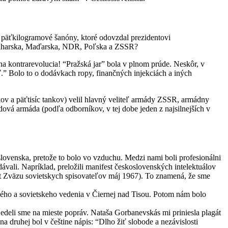
 päťkilogramové šanóny, ktoré odovzdal prezidentovi
 Bulharska, Maďarska, NDR, Poľska a ZSSR?
na kontrarevolucia! “Pražská jar” bola v plnom prúde. Neskôr, v
ť.” Bolo to o dodávkach ropy, finančných injekciách a iných
v a päťtisíc tankov) velil hlavný veliteľ armády ZSSR, armádny
vá armáda (podľa odborníkov, v tej dobe jeden z najsilnejších v
venska, pretože to bolo vo vzduchu. Medzi nami boli profesionálni
ávali. Napríklad, preložili manifest československých intelektuálov
st Zväzu sovietskych spisovateľov máj 1967). To znamená, že sme
nského a sovietskeho vedenia v Čiernej nad Tisou. Potom nám bolo
edeli sme na mieste popráv. Nataša Gorbanevskás mi priniesla plagát
 druhej bol v češtine nápis: “Dlho žiť slobode a nezávislosti