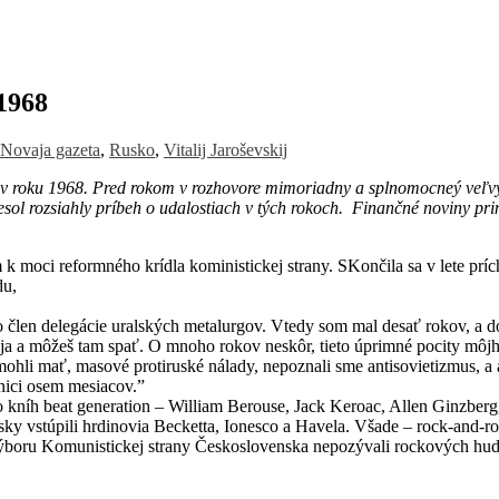
 1968
Novaja gazeta
,
Rusko
,
Vitalij Jaroševskij
í v roku 1968. Pred rokom v rozhovore mimoriadny a splnomocneý veľvy
iesol rozsiahly príbeh o udalostiach v tých rokoch. Finančné noviny p
 k moci reformného krídla koministickej strany. SKončila sa v lete pr
du,
o člen delegácie uralských metalurgov. Vtedy som mal desať rokov, a doz
oja a môžeš tam spať. O mnoho rokov neskôr, tieto úprimné pocity môj
ohli mať, masové protiruské nálady, nepoznali sme antisovietizmus, a 
nici osem mesiacov.”
do kníh beat generation – William Berouse, Jack Keroac, Allen Ginzbe
 vstúpili hrdinovia Becketta, Ionesco a Havela. Všade – rock-and-roll. 
výboru Komunistickej strany Československa nepozývali rockových hudob