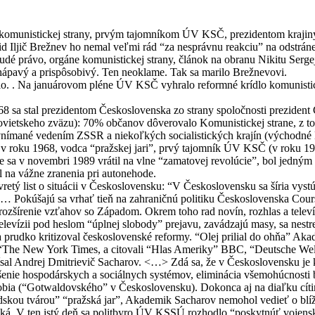
dla komunistickej strany, prvým tajomníkom ÚV KSČ, prezidentom kra
d Iljič Brežnev ho nemal veľmi rád “za nesprávnu reakciu” na odstrán
Rudé právo, orgáne komunistickej strany, článok na obranu Nikitu Serge
chápavý a prispôsobivý. Ten neoklame. Tak sa marilo Brežnevovi.
lo. . Na januárovom pléne ÚV KSČ vyhralo reformné krídlo komunistic
i 68 sa stal prezidentom Československa zo strany spoločnosti preziden
a Sovietskeho zväzu): 70% občanov dôverovalo Komunistickej strane, z 
i vnímané vedením ZSSR a niekoľkých socialistických krajín (východn
v roku 1968, vodca “pražskej jari”, prvý tajomník ÚV KSČ (v roku 196
ike sa v novembri 1989 vrátil na vlne “zamatovej revolúcie”, bol jedný
na vážne zranenia pri autonehode.
ý list o situácii v Československu: “V Československu sa šíria vyst
 … Pokúšajú sa vrhať tieň na zahraničnú politiku Československa Cours
ozšírenie vzťahov so Západom. Okrem toho rad novín, rozhlas a televí
elevízii pod heslom “úplnej slobody” prejavu, zavádzajú masy, sa nest
 prudko kritizoval československé reformy. “Olej prilial do ohňa” Aka
zal “The New York Times, a citovali “Hlas Ameriky” BBC, “Deutsche We
al Andrej Dmitrievič Sacharov. <…> Zdá sa, že v Československu je ko
epšenie hospodárskych a sociálnych systémov, eliminácia všemohúcnosti 
bia (“Gotwaldovského” v Československu). Dokonca aj na diaľku cítim 
dskou tvárou” “pražská jar”, Akademik Sacharov nemohol vedieť o blí
itická. V ten istý deň sa politbyro ÚV KSSÚ rozhodlo “poskytnúť voj