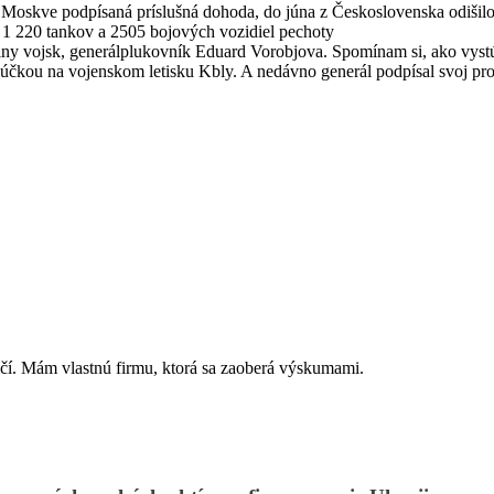
Moskve podpísaná príslušná dohoda, do júna z Československa odišilo 1
, 1 220 tankov a 2505 bojových vozidiel pechoty
ny vojsk, generálplukovník Eduard Vorobjova. Spomínam si, ako vystúpil
rozlúčkou na vojenskom letisku Kbly. A nedávno generál podpísal svoj 
čí. Mám vlastnú firmu, ktorá sa zaoberá výskumami.