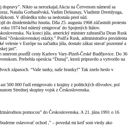
ej dopravy”. Nikto sa nerozkajal.Akcia na Červenom námestí sa
ogoraz, Natalia Gorbaněvská, Vadim Delaunay, Vladimir Dremlyuga,
blízkosti. V dôsledku toho sa nedostala pred súd.
jil do disidentského hnutia. Dňa 25. augusta 1968 zúčastnili protestu
V roku 1974 bol nútený emigrovať do Spojených štátov.
skoslovenska. Na konci júla, americký minister zahraničia Dean Rusk
ení “československej otázky.” Podľa Rusk, administratíva prezidenta
é velenie v Európe na začiatku júla, dostalo zákaz stavať pozemné a
kej jari”.
ným smerom pozdĺž cesty Karlovy Vary-Plzeň-České Budějovice. Do 36
venskom. Prebehla operácia “Dunaj”, ktorú pripravilo a vytvorilo na
voch zápasoch. “Vaše tanky, naše branky!” Tak znelo heslo v
si 500 000 ľudí emigrovalo z krajiny z politických dôvodov, pol
dsunom Strednej skupiny vojsk z Československa.
medzinárodnou pomocou” do Československa. A 21. júna 1991 o 16
nebudeme oslavovať ochod ,” – povedal mi keď som vtedy ako