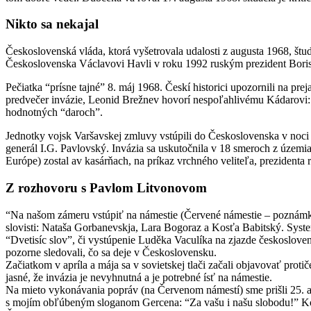
Nikto sa nekajal
Československá vláda, ktorá vyšetrovala udalosti z augusta 1968, š
Československa Václavovi Havli v roku 1992 ruským prezident Boris
Pečiatka “prísne tajné” 8. máj 1968. Českí historici upozornili na p
predvečer invázie, Leonid Brežnev hovorí nespoľahlivému Kádarovi: “J
hodnotných “daroch”.
Jednotky vojsk Varšavskej zmluvy vstúpili do Československa v noci
generál I.G. Pavlovský. Invázia sa uskutočnila v 18 smeroch z územ
Európe) zostal av kasárňach, na príkaz vrchného veliteľa, prezident
Z rozhovoru s Pavlom Litvonovom
“Na našom zámeru vstúpiť na námestie (Červené námestie – poznámka
slovisti: Nataša Gorbanevskja, Lara Bogoraz a Kosťa Babitský. System
“Dvetisíc slov”, či vystúpenie Luděka Vaculíka na zjazde českoslov
pozorne sledovali, čo sa deje v Československu.
Začiatkom v apríla a mája sa v sovietskej tlači začali objavovať pro
jasné, že invázia je nevyhnutná a je potrebné ísť na námestie.
Na mieto vykonávania popráv (na Červenom námestí) sme prišli 25. au
s mojím obľúbeným sloganom Gercena: “Za vašu i našu slobodu!” Kostya