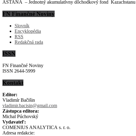
ASTANA – Jednotný akumulatívny dôchodkový fond Kazachstanu (EN
FN Finančné Noviny
Slovník
Encyklopédia
RSS
Redakčná rada
ISSN
FN Finančné Noviny
ISSN 2644-5999
Kontakt
Editor:
Vladimír Bačišin
vladimir.bacisin@gmail.com
Zástupca editora:
Michal Púchovský
Vydavateľ:
COMENIUS ANALYTICA s. r. o.
Adresa redakcie: