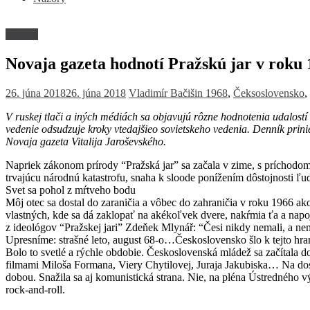
Názory
Novaja gazeta hodnotí Pražskú jar v roku
26. júna 2018
26. júna 2018
Vladimír Bačišin
1968
,
Čeksoslovensko
,
V ruskej tlači a iných médiách sa objavujú rôzne hodnotenia udalost
vedenie odsudzuje kroky vtedajšieo sovietskeho vedenia. Denník prin
Novaja gazeta Vitalija Jaroševského.
Napriek zákonom prírody “Pražská jar” sa začala v zime, s príchodom
trvajúcu národnú katastrofu, snaha k sloode ponížením dôstojnosti ľu
Svet sa pohol z mŕtveho bodu
Môj otec sa dostal do zaraničia a vôbec do zahraničia v roku 1966 ak
vlastných, kde sa dá zaklopať na akékoľvek dvere, nakŕmia ťa a nap
z ideológov “Pražskej jari” Zdeňek Mlynář: “Česi nikdy nemali, a nem
Upresníme: strašné leto, august 68-o…Československo šlo k tejto hra
Bolo to svetlé a rýchle obdobie. Československá mládež sa začítala 
filmami Miloša Formana, Viery Chytilovej, Juraja Jakubiska… Na dosky
dobou. Snažila sa aj komunistická strana. Nie, na pléna Ústredného 
rock-and-roll.