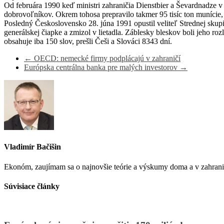
Od februára 1990 keď ministri zahraničia Dienstbier a Ševardnadze v 
dobrovoľníkov. Okrem tohosa prepravilo takmer 95 tisíc ton munície
Posledný Československo 28. júna 1991 opustil veliteľ Strednej skupi
generálskej čiapke a zmizol v lietadla. Záblesky bleskov boli jeho 
obsahuje iba 150 slov, prešli Češi a Slováci 8343 dní.
←
OECD: nemecké firmy podplácajú v zahraničí
Európska centrálna banka pre malých investorov
→
Vladimír Bačišin
Ekonóm, zaujímam sa o najnovšie teórie a výskumy doma a v zahrani
Súvisiace články