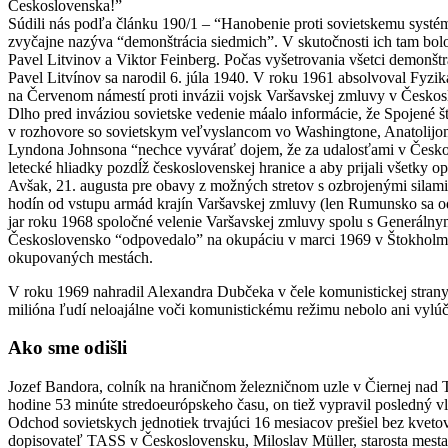
Československa!”
Súdili nás podľa článku 190/1 – “Hanobenie proti sovietskemu systé
zvyčajne nazýva “demonštrácia siedmich”. V skutočnosti ich tam bo
Pavel Litvinov a Viktor Feinberg. Počas vyšetrovania všetci demonštran
Pavel Litvínov sa narodil 6. júla 1940. V roku 1961 absolvoval Fyziká
na Červenom námestí proti invázii vojsk Varšavskej zmluvy v Českosl
Dlho pred inváziou sovietske vedenie máalo informácie, že Spojené š
v rozhovore so sovietskym veľvyslancom vo Washingtone, Anatolijom 
Lyndona Johnsona “nechce vyvárať dojem, že za udalosťami v Českoslo
letecké hliadky pozdĺž československej hranice a aby prijali všetky 
Avšak, 21. augusta pre obavy z možných stretov s ozbrojenými sila
hodín od vstupu armád krajín Varšavskej zmluvy (len Rumunsko sa odmi
jar roku 1968 spoločné velenie Varšavskej zmluvy spolu s Generáln
Československo “odpovedalo” na okupáciu v marci 1969 v Štokholme 
okupovaných mestách.
V roku 1969 nahradil Alexandra Dubčeka v čele komunistickej strany 
milióna ľudí neloajálne voči komunistickému režimu nebolo ani vylú
Ako sme odišli
Jozef Bandora, colník na hraničnom železničnom uzle v Čiernej nad 
hodine 53 minúte stredoeurópskeho času, on tiež vypravil posledný v
Odchod sovietskych jednotiek trvajúci 16 mesiacov prešiel bez kve
dopisovateľ TASS v Československu, Miloslav Müller, starosta mesta