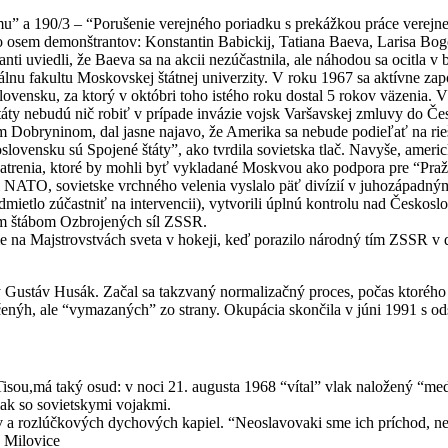
mu” a 190/3 – “Porušenie verejného poriadku s prekážkou práce verejn
lo osem demonštrantov: Konstantin Babickij, Tatiana Baeva, Larisa B
ti uviedli, že Baeva sa na akcii nezúčastnila, ale náhodou sa ocitla v 
lnu fakultu Moskovskej štátnej univerzity. V roku 1967 sa aktívne zapo
ovensku, za ktorý v októbri toho istého roku dostal 5 rokov väzenia. 
táty nebudú nič robiť v prípade invázie vojsk Varšavskej zmluvy do Če
Dobryninom, dal jasne najavo, že Amerika sa nebude podieľať na rieš
vensku sú Spojené štáty”, ako tvrdila sovietska tlač. Navyše, americk
opatrenia, ktoré by mohli byť vykladané Moskvou ako podpora pre “Pražs
mi NATO, sovietske vrchného velenia vyslalo päť divízií v juhozápad
etlo zúčastniť na intervencii), vytvorili úplnú kontrolu nad Českoslo
ym štábom Ozbrojených síl ZSSR.
na Majstrovstvách sveta v hokeji, keď porazilo národný tím ZSSR v d
Gustáv Husák. Začal sa takzvaný normalizačný proces, počas ktorého a
čenýh, ale “vymazaných” zo strany. Okupácia skončila v júni 1991 s o
Tisou,má taký osud: v noci 21. augusta 1968 “vítal” vlak naložený “
lak so sovietskymi vojakmi.
tov a rozlúčkových dychových kapiel. “Neoslavovaki sme ich príchod, 
 Milovice