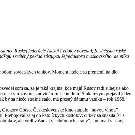
slanec Ruskej federácie Alexej Fedotov povedal, že súčasné ruské
rinášajú skrátený peklad zástupcu šefredaktora moskovského denníka
íchodom sovietskych tankov. Moment nádeje sa premenil na dlo
vedel som sa, že je taká krajina, kde majú Rusov radi silnejšie ako
ho otca v rozovore s novinárom Leonidom ˇŠinkarevym prejavil jeden
ak by sa niečo strašné stalo, má presný dátumu vzniku – rok 1968.”
rg, Gregory Corso. Československé kino stúpalo “novou vlnou”
Prebojoval sa aj do katolíckych kostolov: cirkev sa snažila ísť s
níkov, ale vreli vášne aj v “chrámoch strany”, tam mali vlastný