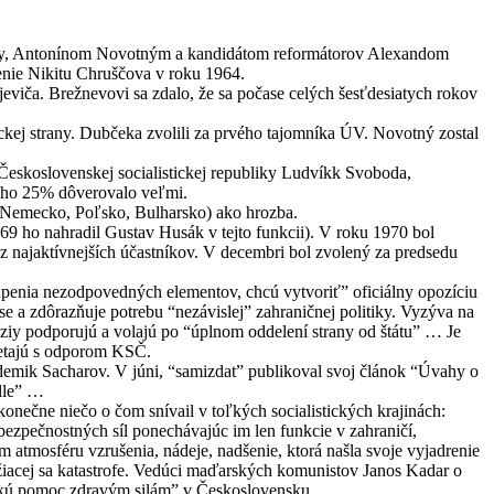
jiny, Antonínom Novotným a kandidátom reformátorov Alexandom
enie Nikitu Chruščova v roku 1964.
jeviča. Brežnevovi sa zdalo, že sa počase celých šesťdesiatych rokov
kej strany. Dubčeka zvolili za prvého tajomníka ÚV. Novotný zostal
t Československej socialistickej republiky Ludvíkk Svoboda,
toho 25% dôverovalo veľmi.
é Nemecko, Poľsko, Bulharsko) ako hrozba.
9 ho nahradil Gustav Husák v tejto funkcii). V roku 1970 bol
m z najaktívnejších účastníkov. V decembri bol zvolený za predsedu
úpenia nezodpovedných elementov, chcú vytvoriť” oficiálny opozíciu
e a zdôrazňuje potrebu “nezávislej” zahraničnej politiky. Vyzýva na
ziy podporujú a volajú po “úplnom oddelení strany od štátu” … Je
retajú s odporom KSČ.
demik Sacharov. V júni, “samizdat” publikoval svoj článok “Úvahy o
lle” …
nečne niečo o čom snívail v toľkých socialistických krajinách:
bezpečnostných síl ponechávajúc im len funkcie v zahraničí,
atmosféru vzrušenia, nádeje, nadšenie, ktorá našla svoje vyjadrenie
žiacej sa katastrofe. Vedúci maďarských komunistov Janos Kadar o
enskú pomoc zdravým silám” v Československu.