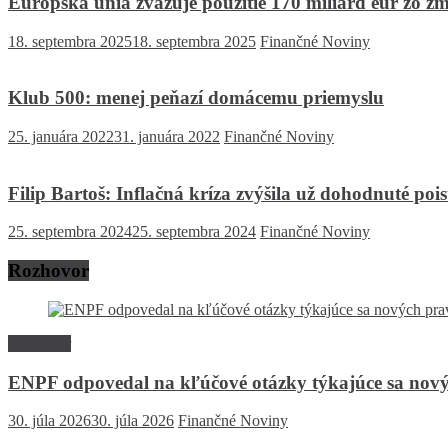
Európska únia zvažuje použitie 170 miliárd eur zo z
18. septembra 2025
18. septembra 2025
Finančné Noviny
Klub 500: menej peňazí domácemu priemyslu
25. januára 2022
31. januára 2022
Finančné Noviny
Filip Bartoš: Inflačná kríza zvýšila už dohodnuté poi
25. septembra 2024
25. septembra 2024
Finančné Noviny
Rozhovor
Rozhovor
ENPF odpovedal na kľúčové otázky týkajúce sa nový
30. júla 2026
30. júla 2026
Finančné Noviny