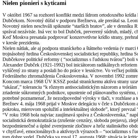
Nielen pionieri s kyticami
V októbri 1967 sa rozhorel konflikt medzi lídrom ortodoxného krí
Dubčekom. Novotný dúfal v podporu Brežneva, ale prerátal sa. Leoni
Novotný nielen neschváli spiknutie “starších bratov”, ale v denníku 
správal nezávisle. Iná vec to bol Dubček, preverený súdruh, mladý, 
Keď Moskva presatala podprovať konzervetívne krídlo strany, prehra
v kresle prezidenta.
Nielen nátlak, ale aj podpora straníckeho a štátneho vedenia (v marc
trojnásobný hrdina Československej socialistickej republiky, hrdin
Dubčekove politické reformy ( “socializmus s ľudskou tvárou”) bol
Alexander Dubček (1921-1992) bol iniciátorom radikálnych reforiem 
vylúčený zo strany a poslali ho do práce v lesníctve. Vo veľkej polit
Federálneho zhromaždenia Československa. V novembri 1992 zomrel 
Koncom marca 1968 ÚV KSSZ poslal straníckemu aktívu strany uzavret
“ukázať,” toleranciu “k rôznym antisocialistickým názorom a teóriám
zriadenie súkromných podnikov, upustenie od plánovaného systému, r
potrebné poznamenať, že nezodpovedné výroky v tlači, v rozhlase a t
Brežnev 4. mája 1968 prijal v Moskve delegáciu v čele s Dubčekom a
pokroku, mierovom spolužití a intelektuálnej slobode”, ktorý prev
“V roku 1968 bola najviac zaujímavá správa z Československa,” napís
socialistická demokratizácia (zrušenie cenzúry, sloboda prejavu), zl
bezpodmienečné a úplné zverejnenie zločinov a hrôz stalinského obdo
v chytľavé, emocionálnych a aktívnych výrazoch – “socializmus s ľu
tom dobre vedel. Dubčeka va roval 17. augusta 1968: situácia je kr