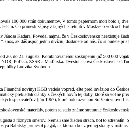
tudovala 100 000 strán dokumentov. V tomto papiernom mori bolo aj dve
 Jeľcin. Čo priniesli zápisy z tajných stretnutí v Moskve o vodcoch
rejav Jánosa Kadara. Povedal najmä, že v Československu neexistuje žiad
anos, ak dáš aspoň jednu divíziu, dostanete od nás, čo si budete pria
 od 20. do 21. augusta. Kombinovanému zoskupeniu (až 500 000 vojako
ia NDR, Poľska, ZSSR a Maďarska. Dvestotisícová Československá ľudo
a republiky Ludvíka Svobodu.
 Finančné noviny) KGB vedela vopred, ešte pred inváziou do Českoslo
aticky prekladali články z českých novín tej doby, ktoré sa voľne pred
enských spisovateľov (jún 1967), ktoré bolo ozvenou Solženicynovo Li
tičeskoslovenské materiály, potom sa stalo známe stretnutie českoslove
gusta z rôznych smerov. Nemali sme žiaden strach, bol to adrenalín. S
 Babitsky priniesol plagát, na ktorom bol z jednej strany v ruštine, na