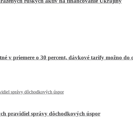
mrazených ruských aktív na financovanie Ukrajiny
stné v priemere o 30 percent, dávkové tarify možno do 
ch pravidiel správy dôchodkových úspor