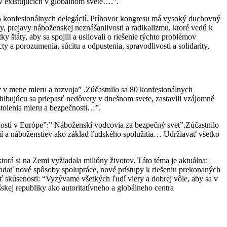
v existujúcich v globálnom svete….”.
85 konfesionálnych delegácií. Príhovor kongresu má vysoký duchovný
ty, prejavy náboženskej neznášanlivosti a radikalizmu, ktoré vedú k
štáty, aby sa spojili a usilovali o riešenie týchto problémov
 a porozumenia, súcitu a odpustenia, spravodlivosti a solidarity,
v v mene mieru a rozvoja” .Zúčastnilo sa 80 konfesionálnych
ehlbujúcu sa priepasť nedôvery v dnešnom svete, zastavili vzájomné
tolenia mieru a bezpečnosti…”.
ností v Európe”:” Náboženskí vodcovia za bezpečný svet”.Zúčastnilo
ií a náboženstiev ako základ ľudského spolužitia… Udržiavať všetko
torá si na Zemi vyžiadala milióny životov. Táto téma je aktuálna:
adať nové spôsoby spolupráce, nové prístupy k riešeniu prekonaných
iť skúsenosti: “Vyzývame všetkých ľudí viery a dobrej vôle, aby sa v
kej republiky ako autoritatívneho a globálneho centra