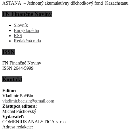
ASTANA – Jednotný akumulatívny dôchodkový fond Kazachstanu (EN
FN Finančné Noviny
Slovník
Encyklopédia
RSS
Redakčná rada
ISSN
FN Finančné Noviny
ISSN 2644-5999
Kontakt
Editor:
Vladimír Bačišin
vladimir.bacisin@gmail.com
Zástupca editora:
Michal Púchovský
Vydavateľ:
COMENIUS ANALYTICA s. r. o.
Adresa redakcie: