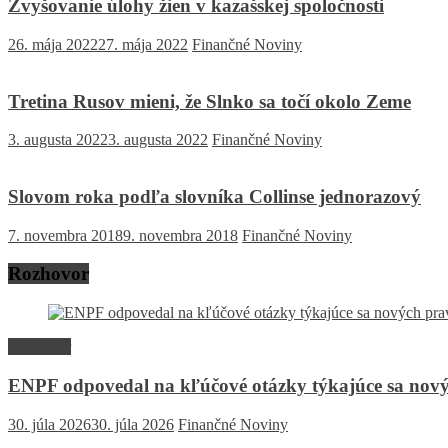
Zvyšovanie úlohy žien v kazašskej spoločnosti
26. mája 2022
27. mája 2022
Finančné Noviny
Tretina Rusov mieni, že Slnko sa točí okolo Zeme
3. augusta 2022
3. augusta 2022
Finančné Noviny
Slovom roka podľa slovníka Collinse jednorazový
7. novembra 2018
9. novembra 2018
Finančné Noviny
Rozhovor
Rozhovor
ENPF odpovedal na kľúčové otázky týkajúce sa nový
30. júla 2026
30. júla 2026
Finančné Noviny