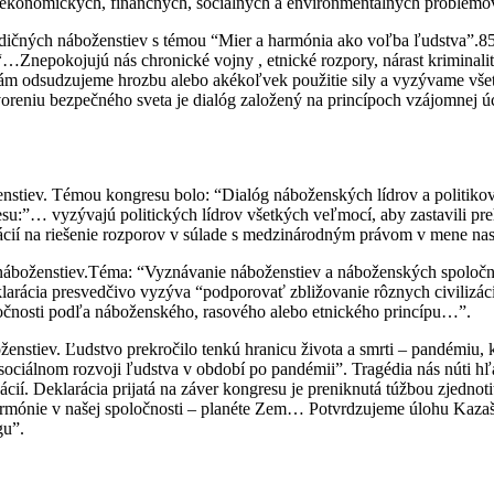
ní ekonomických, finančných, sociálnych a environmentálnych problémo
tradičných náboženstiev s témou “Mier a harmónia ako voľba ľudstva”.
 “…Znepokojujú nás chronické vojny , etnické rozpory, nárast kriminali
ám odsudzujeme hrozbu alebo akékoľvek použitie sily a vyzývame všetky 
eniu bezpečného sveta je dialóg založený na princípoch vzájomnej úcty
enstiev. Témou kongresu bolo: “Dialóg náboženských lídrov a politiko
esu:”… vyzývajú politických lídrov všetkých veľmocí, aby zastavili pr
ií na riešenie rozporov v súlade s medzinárodným právom v mene nas
h náboženstiev.Téma: “Vyznávanie náboženstiev a náboženských spoloč
larácia presvedčivo vyzýva “podporovať zbližovanie rôznych civilizác
oločnosti podľa náboženského, rasového alebo etnického princípu…”.
enstiev. Ľudstvo prekročilo tenkú hranicu života a smrti – pandémiu, k
ciálnom rozvoji ľudstva v období po pandémii”. Tragédia nás núti hľ
cií. Deklarácia prijatá na záver kongresu je preniknutá túžbou zjednot
 harmónie v našej spoločnosti – planéte Zem… Potvrdzujeme úlohu Kazašs
gu”.