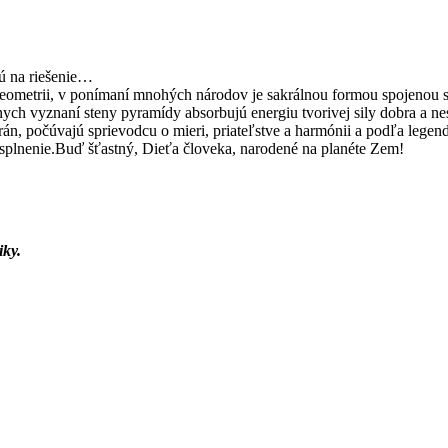
jú na riešenie…
geometrii, v ponímaní mnohých národov je sakrálnou formou spojenou s
nych vyznaní steny pyramídy absorbujú energiu tvorivej sily dobra a n
, počúvajú sprievodcu o mieri, priateľstve a harmónii a podľa legend
h splnenie.Buď šťastný, Dieťa človeka, narodené na planéte Zem!
iky.