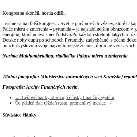
Kongres sa skončil, hostia odišli.
Tešíme sa na ďalší kongres… Svet je plný nových výziev, ktoré čaka
Palác mieru a zmierenia – pyramída – je najstabilnejším obrazcom v 
energiou, ktorá udáva smer ľudstvu.Po každom stretnutí takýchto rôz
Detské nohy dupú po schodoch Pyramídy, zadychčané, s očami dokorán
potichu vyslovujú svoje najvnútornejšie želania, úprimne veriac v ic
Narima Mukhambetalina, riaditeľka Paláca mieru a zmierenia.
Titulná fotografia: Ministerstvo zahraničných vecí Kazašskej republ
Fotografie: Archív Finančných novín.
←
Tieňové banky ohrozujú čínsky finančný systém
Čo týždeň dal: týždeň rastu, premenlivý mesiac
→
Súvisiace články