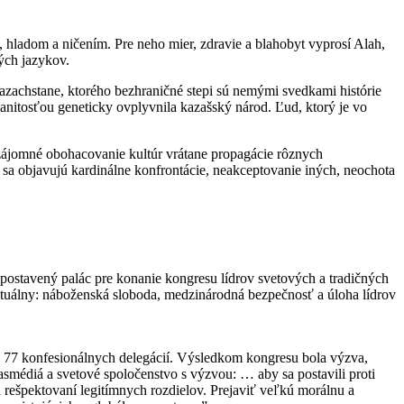
 hladom a ničením. Pre neho mier, zdravie a blahobyt vyprosí Alah,
vých jazykov.
Kazachstane, ktorého bezhraničné stepi sú nemými svedkami histórie
anitosťou geneticky ovplyvnila kazašský národ. Ľud, ktorý je vo
vzájomné obohacovanie kultúr vrátane propagácie rôznych
 sa objavujú kardinálne konfrontácie, neakceptovanie iných, neochota
 postavený palác pre konanie kongresu lídrov svetových a tradičných
aktuálny: náboženská sloboda, medzinárodná bezpečnosť a úloha lídrov
– 77 konfesionálnych delegácií. Výsledkom kongresu bola výzva,
smédiá a svetové spoločenstvo s výzvou: … aby sa postavili proti
 rešpektovaní legitímnych rozdielov. Prejaviť veľkú morálnu a