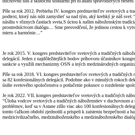
duchovnú silu a skutočnú solidaritu pri hľadaní spravodlivých rieše
Píše sa rok 2012. Prebieha IV. kongres predstaviteľov svetových a 
podtext, ktorý nás núti zamyslieť sa nad tým, aký krehký je náš svet:
násiliu v rôznych častiach sveta.S úctou k našim náboženským tradíci
prostredníctvom dialógu… Sme presvedčení, že jedinou cestou k vytvor
mieru a harmónie…”
Je rok 2015. V. kongres predstaviteľov svetových a tradičných nábož
delegácií. Jeden z najdôležitejších bodov príhovoru účastníkov kongr
sankcie a využili mechanizmy OSN a iných medzinárodných organizác
Píše sa rok 2018. VI. kongres predstaviteľov svetových a tradičnýc
sa 82 konfesionálnych delegácií. Podobne ako v minulých rokoch dek
úsilie svetového spoločenstva o potlačenie pokusov o rozdelenie sp
Je rok 2022. VII. kongres predstaviteľov svetových a tradičných nábož
“Úloha vodcov svetových a tradičných náboženstiev v duchovnom a so
problémov, keď sa v Astane zišlo viac ako 100 konfesionálnych delegá
tomto ťažkom období zjednotili a prispeli k zaisteniu bezpečnosti a
medzicivilizačného, medzináboženského a medzináboženského dialó