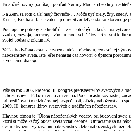
Finančné noviny ponúkajú pohľad Narimy Muchambetaliny, riaditeľky 
Na Zemi sa rodí ďalší malý človiečik… Môže byť biely, žltý, snedý, 
Kristus, Budha a ďalší svätci – jediný Stvoriteľ, cesta ku ktorému je 
Pochopenie potreby zjednotiť úsilie v spoločných akciách na vytvore
vzniku, rozvoja, premeny a zániku mnohých štátov s rôznymi kultúram
svojej podstate tolerantný.
Veľká hodvábna cesta, stelesnenie nielen obchodu, remeselnej výrob
náboženstiev sveta. Iste, ešte nenastal čas hovoriť o úplnom porozum
k vecnému dialógu.
Píše sa rok 2006. Prebehol II. kongres predstaviteľov svetových a tr
náboženstiev – Palác mieru a zmierenia. Počet účastníkov rastie, zú
pri posilňovaní medzinárodnej bezpečnosti, otázky náboženstva a sp
2009. III. kongres lídrov svetových a tradičných náboženstiev.
Hlavnou témou je “Úloha náboženských vodcov pri budovaní sveta zal
ktorú si môže každý občan sveta vziať osobne “Obraciame sa na nábož
deštruktívnemu využívaniu náboženstiev alebo náboženských rozdielov