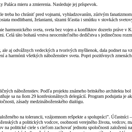
Paláca mieru a zmierenia. Nasleduje jej príspevok.
ale treba ho chrániť pred vojnami, vyhladzovaním, zúrivým fanatizmom,
posiata modlitbami, želaniami, slzami šťastia i smútku v stovkách sveto
nie harmonického sveta, sveta bez vojen a konfliktov dozrelo práve v 
i. Celá táto bohatá vrstva neoceniteľného dedičstva s jedinečnou rozm
y, ale aj odvážnych vedeckých a tvorivých myšlienok, dala podnet na 
ení a harmónii všetkých náboženstiev sveta. Popri pozitívnych zmenách
adičných náboženstiev. Podľa projektu známeho britského architekta bol
častňuje sa na ňom 29 konfesionálnych delegácií. Program podujatia je 
oločnosti, zásady medzináboženského dialógu.
oženého na tolerancii, vzájomnom rešpekte a spolupráci”. Účastníci 
enských a politických vodcov, osobnosti verejného života, vedcov, ma
 na politické ciele s cieľom zachovať jednotu spoločnosti založenú na