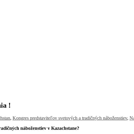
ia !
hstan
,
Kongres predstaviteľov svetových a tradičných náboženstiev
,
Na
radičných náboženstiev v Kazachstane?