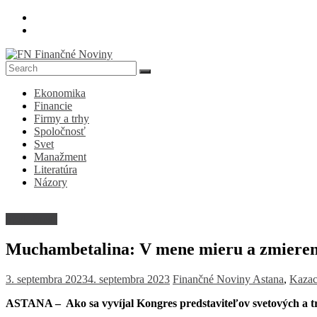
Skip
to
content
FN
Ekonomika
Finančné
Financie
Noviny
Firmy a trhy
Spoločnosť
Denník
Svet
o
Manažment
ekonomike
Literatúra
a
Názory
spoločnosti
Spoločnosť
Muchambetalina: V mene mieru a zmieren
3. septembra 2023
4. septembra 2023
Finančné Noviny
Astana
,
Kazac
ASTANA – Ako sa vyvíjal Kongres predstaviteľov svetových a t