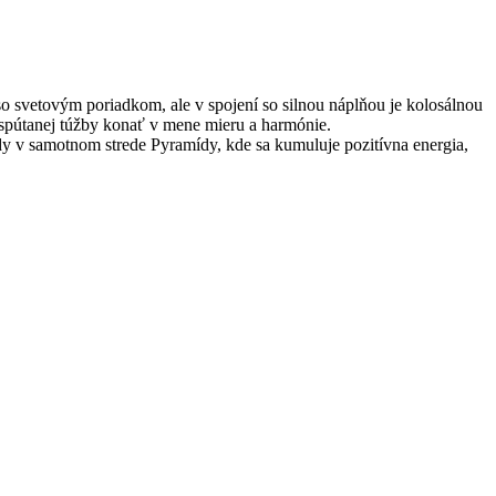
o svetovým poriadkom, ale v spojení so silnou náplňou je kolosálnou
espútanej túžby konať v mene mieru a harmónie.
y v samotnom strede Pyramídy, kde sa kumuluje pozitívna energia,