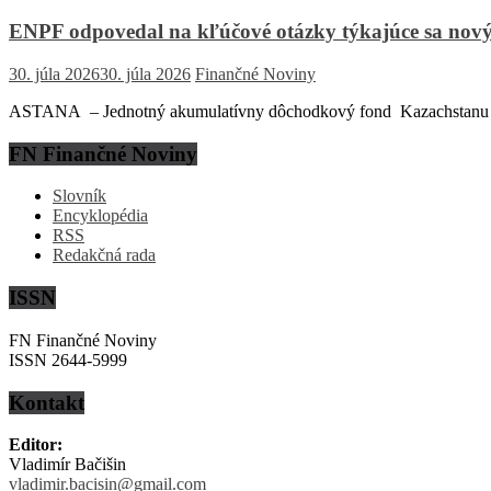
ENPF odpovedal na kľúčové otázky týkajúce sa nový
30. júla 2026
30. júla 2026
Finančné Noviny
ASTANA – Jednotný akumulatívny dôchodkový fond Kazachstanu (EN
FN Finančné Noviny
Slovník
Encyklopédia
RSS
Redakčná rada
ISSN
FN Finančné Noviny
ISSN 2644-5999
Kontakt
Editor:
Vladimír Bačišin
vladimir.bacisin@gmail.com