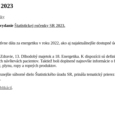
 2023
iky
 vydanie
Štatistickej ročenky SR 2023.
itívne dáta za energetiku v roku 2022, ako aj najaktuálnejšie dostupné
dravie, 13. Dlhodobý majetok a 18. Energetika. K dispozícii sú defini
 návštevách pacientov. Taktiež boli doplnené najnovšie informácie o 
y, plynu, ropy a ropných produktov.
nejšie súborné dielo Štatistického úradu SR, prináša tematický priere
.
blikácií
.