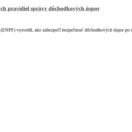
ch pravidiel správy dôchodkových úspor
PF) vysvetlil, ako zabezpečí bezpečnosť dôchodkových úspor po na