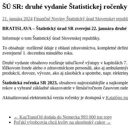
ŠÚ SR: druhé vydanie Štatistickej ročenky
21. januára 2024
Finančné Noviny
Štatistický úrad Slovenskej republ
BRATISLAVA – Štatistický úrad SR zverejní 22. januára druhé
Informuje o tom Štatistický úrad Slovenskej republiky.
To obsahuje rozšírené údaje z oblasti zdravotníctva, kompletné defin
zverejnené 1. decembra minulého roku.
Druhé vydanie obsahovo rozširuje tabuľkové výstupy v kapitolách 7. Z
lôžkovom fonde alebo o zdravotníckom personáli, ako aj ambulantných
produkcii, dovoze, vývoze, ako aj zásobách a spotrebe, napr. elektrin
Štatistická ročenka SR 2023,
obsahovo najrozsiahlejšie a najkomplex
rokov a vybrané základné ukazovatele v štrnásťročnom časovom rade
Aktualizovaná elektronická verzia ročenky je dostupná v
Katalógu pu
←
KazTransOil dodala do Nemecka 993 000 ton ropy
Poľskí výrobcovia chcú kvóty na ukrajinský cukor
→