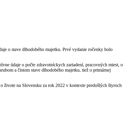
 údaje o stave dlhodobého majetku. Prvé vydanie ročenky bolo
tívne údaje o počte zdravotníckych zariadení, pracovných miest, o
hrubom a čistom stave dlhodobého majetku, tiež o primárnej
z o živote na Slovensku za rok 2022 v kontexte predošlých štyroch