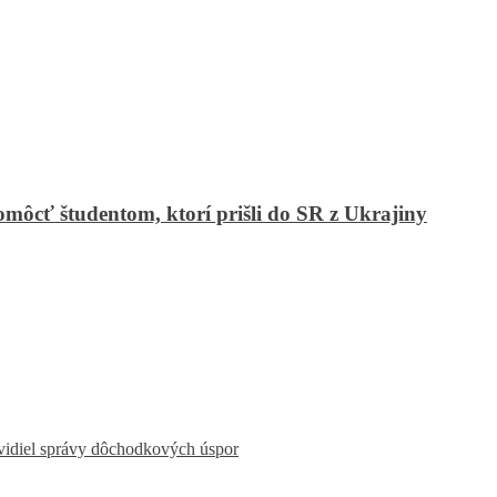
môcť študentom, ktorí prišli do SR z Ukrajiny