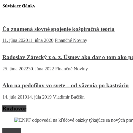
Súvisiace články
Čo znamená slovné spojenie košpiračná teória
11. júna 2020
11. júna 2020
Finančné Noviny
Radoslav Zárecký z o. z. Úsmev ako dar o tom ako po
25. júna 2022
30. júna 2022
Finančné Noviny
Ako na pedofilov vo svete – od väzenia po kastráciu
14. júla 2019
14. júla 2019
Vladimír Bačišin
Rozhovor
Rozhovor