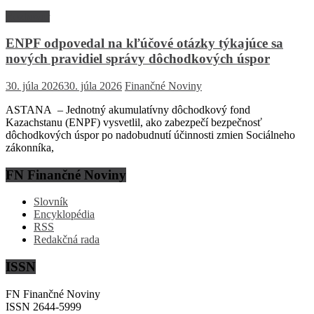
Rozhovor
ENPF odpovedal na kľúčové otázky týkajúce sa
nových pravidiel správy dôchodkových úspor
30. júla 2026
30. júla 2026
Finančné Noviny
ASTANA – Jednotný akumulatívny dôchodkový fond
Kazachstanu (ENPF) vysvetlil, ako zabezpečí bezpečnosť
dôchodkových úspor po nadobudnutí účinnosti zmien Sociálneho
zákonníka,
FN Finančné Noviny
Slovník
Encyklopédia
RSS
Redakčná rada
ISSN
FN Finančné Noviny
ISSN 2644-5999