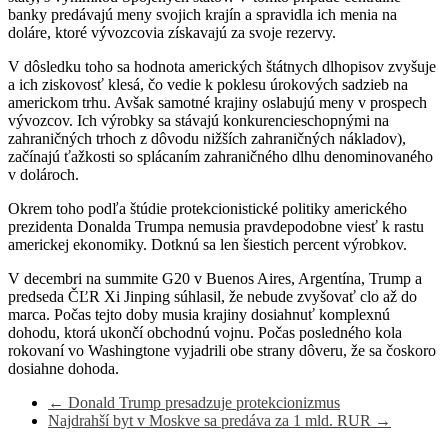
banky predávajú meny svojich krajín a spravidla ich menia na
doláre, ktoré vývozcovia získavajú za svoje rezervy.
V dôsledku toho sa hodnota amerických štátnych dlhopisov zvyšuje
a ich ziskovosť klesá, čo vedie k poklesu úrokových sadzieb na
americkom trhu. Avšak samotné krajiny oslabujú meny v prospech
vývozcov. Ich výrobky sa stávajú konkurencieschopnými na
zahraničných trhoch z dôvodu nižších zahraničných nákladov),
začínajú ťažkosti so splácaním zahraničného dlhu denominovaného
v dolároch.
Okrem toho podľa štúdie protekcionistické politiky amerického
prezidenta Donalda Trumpa nemusia pravdepodobne viesť k rastu
americkej ekonomiky. Dotknú sa len šiestich percent výrobkov.
V decembri na summite G20 v Buenos Aires, Argentína, Trump a
predseda ČĽR Xi Jinping súhlasil, že nebude zvyšovať clo až do
marca. Počas tejto doby musia krajiny dosiahnuť komplexnú
dohodu, ktorá ukončí obchodnú vojnu. Počas posledného kola
rokovaní vo Washingtone vyjadrili obe strany dôveru, že sa čoskoro
dosiahne dohoda.
←
Donald Trump presadzuje protekcionizmus
Najdrahší byt v Moskve sa predáva za 1 mld. RUR
→