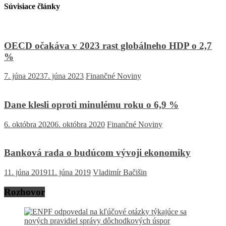
Súvisiace články
OECD očakáva v 2023 rast globálneho HDP o 2,7
%
7. júna 2023
7. júna 2023
Finančné Noviny
Dane klesli oproti minulému roku o 6,9 %
6. októbra 2020
6. októbra 2020
Finančné Noviny
Banková rada o budúcom vývoji ekonomiky
11. júna 2019
11. júna 2019
Vladimír Bačišin
Rozhovor