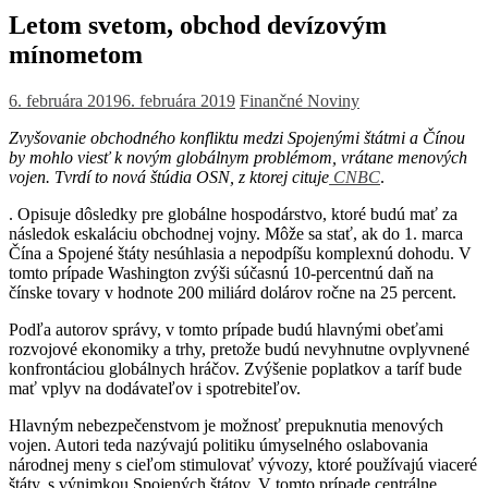
Letom svetom, obchod devízovým
mínometom
6. februára 2019
6. februára 2019
Finančné Noviny
Zvyšovanie obchodného konfliktu medzi Spojenými štátmi a Čínou
by mohlo viesť k novým globálnym problémom, vrátane menových
vojen. Tvrdí to nová štúdia OSN, z ktorej cituje
CNBC
.
. Opisuje dôsledky pre globálne hospodárstvo, ktoré budú mať za
následok eskaláciu obchodnej vojny. Môže sa stať, ak do 1. marca
Čína a Spojené štáty nesúhlasia a nepodpíšu komplexnú dohodu. V
tomto prípade Washington zvýši súčasnú 10-percentnú daň na
čínske tovary v hodnote 200 miliárd dolárov ročne na 25 percent.
Podľa autorov správy, v tomto prípade budú hlavnými obeťami
rozvojové ekonomiky a trhy, pretože budú nevyhnutne ovplyvnené
konfrontáciou globálnych hráčov. Zvýšenie poplatkov a taríf bude
mať vplyv na dodávateľov i spotrebiteľov.
Hlavným nebezpečenstvom je možnosť prepuknutia menových
vojen. Autori teda nazývajú politiku úmyselného oslabovania
národnej meny s cieľom stimulovať vývozy, ktoré používajú viaceré
štáty, s výnimkou Spojených štátov. V tomto prípade centrálne