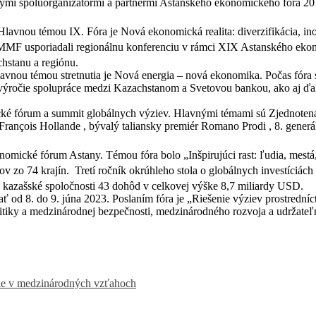
lnymi spoluorganizátormi a partnermi Astanského ekonomického fóra
lavnou témou IX. Fóra je Nová ekonomická realita: diverzifikácia, i
MMF usporiadali regionálnu konferenciu v rámci XIX Astanského ekon
chstanu a regiónu.
avnou témou stretnutia je Nová energia – nová ekonomika. Počas fóra
výročie spolupráce medzi Kazachstanom a Svetovou bankou, ako aj ďal
ké fórum a summit globálnych výziev. Hlavnými témami sú Zjednotená
t François Hollande , bývalý taliansky premiér Romano Prodi , 8. ge
omické fórum Astany. Témou fóra bolo „Inšpirujúci rast: ľudia, mestá, 
ov zo 74 krajín.
Tretí ročník okrúhleho stola o globálnych investíciá
a kazašské spoločnosti 43 dohôd v celkovej výške 8,7 miliardy USD.
ať od 8. do 9. júna 2023. Poslaním fóra je „Riešenie výziev prostredn
itiky a medzinárodnej bezpečnosti, medzinárodného rozvoja a udržateľno
ie v medzinárodných vzťahoch