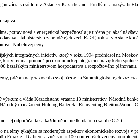
organizácia so sídlom v Astane v Kazachstane. Predtým sa nazývalo E
okajeva .
íma, potravinová a energetická bezpečnosť a je určená prilákať návštev
árstva a Ministerstvo zahraničných vecí. Každý rok sa v Astane koná s
 laureáti Nobelovej ceny.
ských integračných iniciatív, ktorý v roku 1994 predniesol na Moskovs
, ktorý by mal pomôcť pri ekonomickej integrácii eurázijského spoloč
2008 kazašským ministerstvom hospodárstva a rozpočtového plánova
oblémy, pričom najprv zmenilo svoj názov na Summit globálnych výzie
 výskum a vláda Kazachstanu vrátane 13 ministerstiev, Národná banka
Národný manažment Holding Baiterek , Reinventing Bretton-Woods C
ne. Jej odporúčania sa každoročne predkladajú na samite G-20 .
ralo na témy týkajúce sa moderných aspektov ekonomického rozvoja v p
jín Eurázie . Dialógu sa zúčastnilo 100 popredných vedcov, prominentný