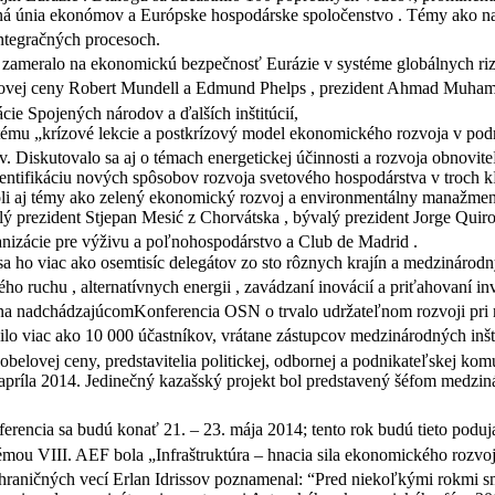
dná únia ekonómov a Európske hospodárske spoločenstvo . Témy ako n
 integračných procesoch.
m zameralo na ekonomickú bezpečnosť Eurázie v systéme globálnych ri
elovej ceny Robert Mundell a Edmund Phelps , prezident Ahmad Muhamm
cie Spojených národov a ďalších inštitúcií,
na tému „krízové ​​lekcie a postkrízový model ekonomického rozvoja v p
ov.
Diskutovalo sa aj o témach energetickej účinnosti a rozvoja obnovite
 identifikáciu nových spôsobov rozvoja svetového hospodárstva v troch 
boli aj témy ako zelený ekonomický rozvoj a environmentálny manažment.
ý prezident Stjepan Mesić z Chorvátska , bývalý prezident Jorge Quiro
ganizácie pre výživu a poľnohospodárstvo a Club de Madrid .
 sa ho viac ako osemtisíc delegátov zo sto rôznych krajín a medzinárod
o ruchu , alternatívnych energii , zavádzaní inovácií a priťahovaní inv
ky na nadchádzajúcomKonferencia OSN o trvalo udržateľnom rozvoji pri
nilo viac ako 10 000 účastníkov, vrátane zástupcov medzinárodných 
belovej ceny, predstavitelia politickej, odbornej a podnikateľskej kom
 apríla 2014. Jedinečný kazašský projekt bol predstavený šéfom medzin
ferencia sa budú konať 21. – 23. mája 2014; tento rok budú tieto pod
mou VIII. AEF bola „Infraštruktúra – hnacia sila ekonomického rozvo
raničných vecí Erlan Idrissov poznamenal: “Pred niekoľkými rokmi sme