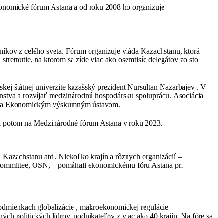
konomické fórum Astana a od roku 2008 ho organizuje
níkov z celého sveta.
Fórum organizuje vláda Kazachstanu, ktorá
tretnutie, na ktorom sa zíde viac ako osemtisíc delegátov zo sto
kej štátnej univerzite kazašský prezident Nursultan Nazarbajev . V
enstva a rozvíjať medzinárodnú hospodársku spoluprácu. Asociácia
nia a Ekonomickým výskumným ústavom.
v a potom na Medzinárodné fórum Astana v roku 2023.
 Kazachstanu atď. Niekoľko krajín a rôznych organizácií –
ommittee, OSN, – pomáhali ekonomickému fóru Astana pri
odmienkach globalizácie , makroekonomickej regulácie
ch politických lídrov, podnikateľov z viac ako 40 krajín. Na fóre sa