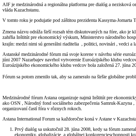
AIF je medzinárodná a regionálna platforma pre dialóg a nezisková 
vláda Kazachstanu.
V tomto roku je podujatie pod záštitou prezidenta Kassyma-Jomarta T
Zmena názvu odráža širší rozsah tém diskutovaných na fóre, ako je kl
zahŕňa Inštitút pre ekonomický výskum, Ministerstvo národného hospod
krajín: medzi nimi sú generálni riaditelia , politici, novinári , vedci a
Astanské medzinárodné fórum má svoje korene v návrhu série euroázij
júni 2007 Nazarbajev navrhol vytvorenie Euroázijského klubu vedcov
Euroázijského ekonomického klubu vedcov bola založená 27. júna 
Fórum sa potom zmenilo tak, aby sa zameralo na širšie globálne pr
Medzinárodné fórum Astana organizuje najmä Inštitút pre ekonomický
ako OSN , Národný fond sociálneho zabezpečenia Samruk-Kazyna , 
organizovaní častí fóra v rôznych rokoch.
Astana International Forum sa každoročne koná v Astane v Kazachsta
Prvý dialóg sa uskutočnil 28. júna 2008, kedy sa fórum zame
ekonomiky, globalizácie a globálnej konkurencieschopnosti kra