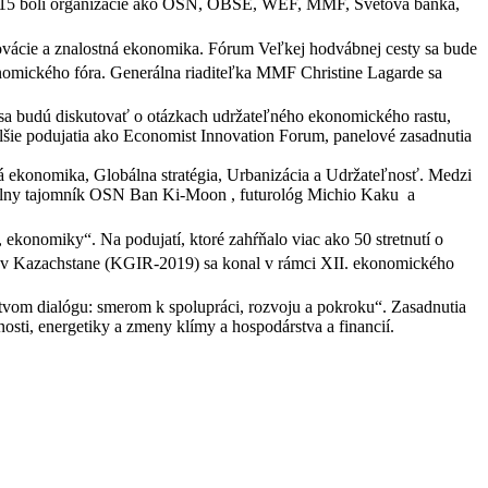
 2015 boli organizácie ako OSN, OBSE, WEF, MMF, Svetová banka,
novácie a znalostná ekonomika. Fórum Veľkej hodvábnej cesty sa bude
omického fóra. Generálna riaditeľka MMF Christine Lagarde sa
 sa budú diskutovať o otázkach udržateľného ekonomického rastu,
šie podujatia ako Economist Innovation Forum, panelové zasadnutia
 ekonomika, Globálna stratégia, Urbanizácia a Udržateľnosť. Medzi
nerálny tajomník OSN Ban Ki-Moon , futurológ Michio Kaku a
ekonomiky“. Na podujatí, ktoré zahŕňalo viac ako 50 stretnutí o
ch v Kazachstane (KGIR-2019) sa konal v rámci XII. ekonomického
íctvom dialógu: smerom k spolupráci, rozvoju a pokroku“. Zasadnutia
sti, energetiky a zmeny klímy a hospodárstva a financií.