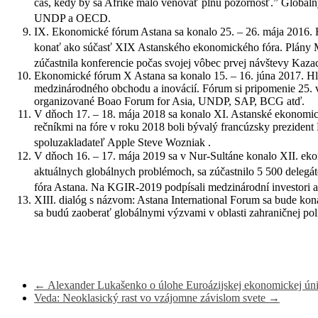
čas, kedy by sa Afrike malo venovať plnú pozornosť.” Globá
UNDP a OECD.
IX. Ekonomické fórum Astana sa konalo 25. – 26. mája 2016. H
konať ako súčasť XIX Astanského ekonomického fóra.
Plány 
zúčastnila konferencie počas svojej vôbec prvej návštevy Kaza
Ekonomické fórum X Astana sa konalo 15. – 16. júna 2017. Hl
medzinárodného obchodu a inovácií. Fórum si pripomenie 25. 
organizované Boao Forum for Asia, UNDP, SAP, BCG atď.
V dňoch 17. – 18. mája 2018 sa konalo XI. Astanské ekonomic
rečníkmi na fóre v roku 2018 boli bývalý francúzsky preziden
spoluzakladateľ Apple Steve Wozniak .
V dňoch 16. – 17. mája 2019 sa v Nur-Sultáne konalo XII. ekon
aktuálnych globálnych problémoch, sa zúčastnilo 5 500 delegát
fóra Astana. Na KGIR-2019 podpísali medzinárodní investori 
XIII. dialóg s názvom: Astana International Forum sa bude kon
sa budú zaoberať globálnymi výzvami v oblasti zahraničnej pol
←
Alexander Lukašenko o úlohe Euroázijskej ekonomickej ún
Veda: Neoklasický rast vo vzájomne závislom svete
→