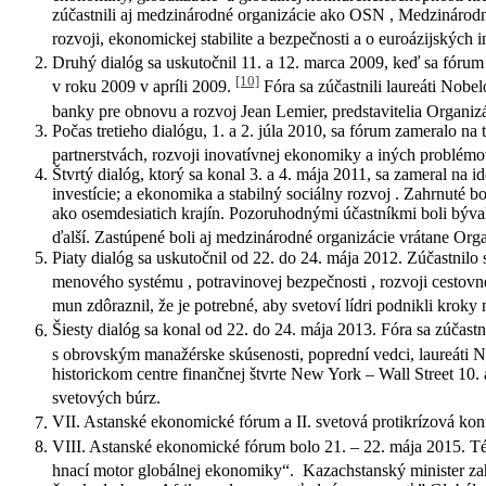
zúčastnili aj medzinárodné organizácie ako OSN , Medzináro
rozvoji, ekonomickej stabilite a bezpečnosti a o euroázijských
Druhý dialóg sa uskutočnil 11. a 12. marca 2009, keď sa fóru
[10]
v roku 2009 v apríli 2009.
Fóra sa zúčastnili laureáti Nob
banky pre obnovu a rozvoj Jean Lemier, predstavitelia Organizá
Počas tretieho dialógu, 1. a 2. júla 2010, sa fórum zameralo 
partnerstvách, rozvoji inovatívnej ekonomiky a iných problém
Štvrtý dialóg, ktorý sa konal 3. a 4. mája 2011, sa zameral na
investície; a ekonomika a stabilný sociálny rozvoj . Zahrnuté 
ako osemdesiatich krajín. Pozoruhodnými účastníkmi boli býval
ďalší. Zastúpené boli aj medzinárodné organizácie vrátane Or
Piaty dialóg sa uskutočnil od 22. do 24. mája 2012. Zúčastnilo
menového systému , potravinovej bezpečnosti , rozvoji cestovnéh
mun zdôraznil, že je potrebné, aby svetoví lídri podnikli kro
Šiesty dialóg sa konal od 22. do 24. mája 2013.
Fóra sa zúčast
s obrovským manažérske skúsenosti, poprední vedci, laureáti No
historickom centre finančnej štvrte New York – Wall Street 10.
svetových búrz.
VII. Astanské ekonomické fórum a II. svetová protikrízová kon
VIII. Astanské ekonomické fórum bolo 21. – 22. mája 2015.
Té
hnací motor globálnej ekonomiky“.
Kazachstanský minister zah