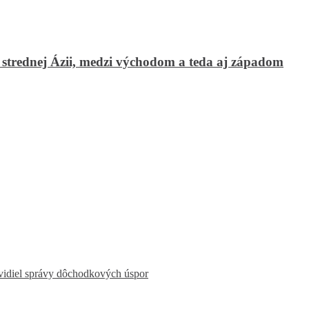
strednej Ázii, medzi východom a teda aj západom