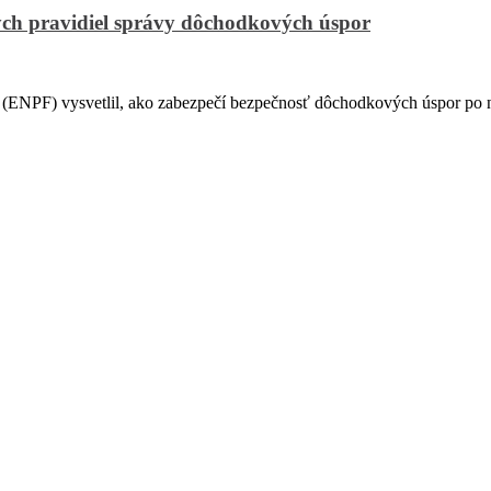
ch pravidiel správy dôchodkových úspor
PF) vysvetlil, ako zabezpečí bezpečnosť dôchodkových úspor po na