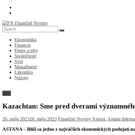
Skip
to
content
FN
Ekonomika
Finančné
Financie
Noviny
Firmy a trhy
Spoločnosť
Denník
Svet
o
Manažment
ekonomike
Literatúra
a
Názory
spoločnosti
Svet
Kazachtan: Sme pred dverami významnéh
26. mája 2023
26. mája 2023
Finančné Noviny
Astana
,
Astana Intern
ASTANA – Blíži sa jedno z najväčších ekonomických podujatí na