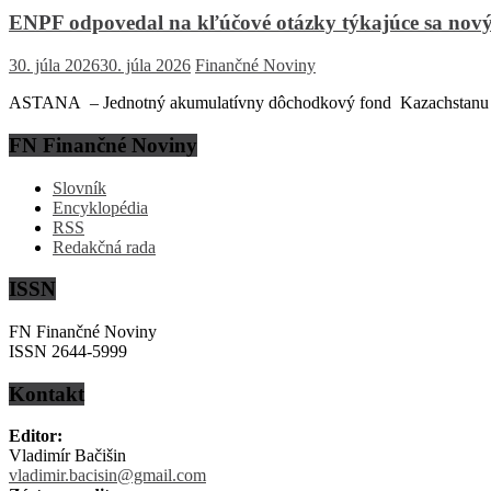
ENPF odpovedal na kľúčové otázky týkajúce sa nový
30. júla 2026
30. júla 2026
Finančné Noviny
ASTANA – Jednotný akumulatívny dôchodkový fond Kazachstanu (EN
FN Finančné Noviny
Slovník
Encyklopédia
RSS
Redakčná rada
ISSN
FN Finančné Noviny
ISSN 2644-5999
Kontakt
Editor:
Vladimír Bačišin
vladimir.bacisin@gmail.com