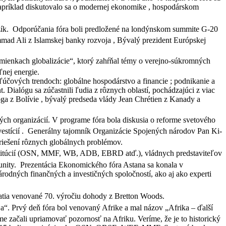
apríklad diskutovalo sa o modernej ekonomike , hospodárskom
zík.
Odporúčania fóra boli predložené na londýnskom summite G-20
ad Ali z Islamskej banky rozvoja , Bývalý prezident Európskej
odmienkach globalizácie“, ktorý zahŕňal témy o verejno-súkromných
ľnej energie.
kľúčových trendoch: globálne hospodárstvo a financie ; podnikanie a
 Dialógu sa zúčastnili ľudia z rôznych oblastí, pochádzajúci z viac
ga z Bolívie , bývalý predseda vlády Jean Chrétien z Kanady a
ných organizácií. V programe fóra bola diskusia o reforme svetového
estícií .
Generálny tajomník Organizácie Spojených národov Pan Ki-
 riešení rôznych globálnych problémov.
inštitúcií (OSN, MMF, WB, ADB, EBRD atď.), vládnych predstaviteľov
unity.
Prezentácia Ekonomického fóra Astana sa konala v
árodných finančných a investičných spoločností, ako aj ako experti
ujatia venované 70. výročiu dohody z Bretton Woods.
ja“.
Prvý deň fóra bol venovaný Afrike a mal názov „Afrika – ďalší
 začali upriamovať pozornosť na Afriku. Veríme, že je to historický