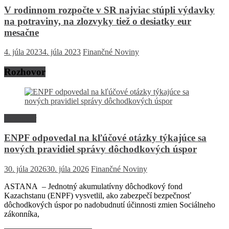
V rodinnom rozpočte v SR najviac stúpli výdavky
na potraviny, na zlozvyky tiež o desiatky eur
mesačne
4. júla 2023
4. júla 2023
Finančné Noviny
Rozhovor
Rozhovor
ENPF odpovedal na kľúčové otázky týkajúce sa
nových pravidiel správy dôchodkových úspor
30. júla 2026
30. júla 2026
Finančné Noviny
ASTANA – Jednotný akumulatívny dôchodkový fond
Kazachstanu (ENPF) vysvetlil, ako zabezpečí bezpečnosť
dôchodkových úspor po nadobudnutí účinnosti zmien Sociálneho
zákonníka,