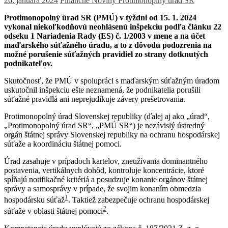
26. januára 2024
Finančné Noviny
Protimonoplný úrad SR
Protimonopolný úrad SR (PMÚ) v týždni od 15. 1. 2024
vykonal niekoľkodňovú neohlásenú inšpekciu podľa článku 22
odseku 1 Nariadenia Rady (ES) č. 1/2003 v mene a na účet
maďarského súťažného úradu, a to z dôvodu podozrenia na
možné porušenie súťažných pravidiel zo strany dotknutých
podnikateľov.
Skutočnosť, že PMÚ v spolupráci s maďarským súťažným úradom
uskutočnil inšpekciu ešte neznamená, že podnikatelia porušili
súťažné pravidlá ani neprejudikuje závery prešetrovania.
Protimonopolný úrad Slovenskej republiky (ďalej aj ako „úrad“,
„Protimonopolný úrad SR“, „PMÚ SR“) je nezávislý ústredný
orgán štátnej správy Slovenskej republiky na ochranu hospodárskej
súťaže a koordináciu štátnej pomoci.
Úrad zasahuje v prípadoch kartelov, zneužívania dominantného
postavenia, vertikálnych dohôd, kontroluje koncentrácie, ktoré
spĺňajú notifikačné kritériá a posudzuje konanie orgánov štátnej
správy a samosprávy v prípade, že svojim konaním obmedzia
1
hospodársku súťaž
. Taktiež zabezpečuje ochranu hospodárskej
2
súťaže v oblasti štátnej pomoci
.