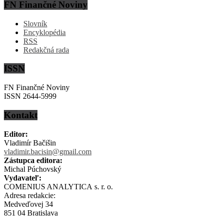
FN Finančné Noviny
Slovník
Encyklopédia
RSS
Redakčná rada
ISSN
FN Finančné Noviny
ISSN 2644-5999
Kontakt
Editor:
Vladimír Bačišin
vladimir.bacisin@gmail.com
Zástupca editora:
Michal Púchovský
Vydavateľ:
COMENIUS ANALYTICA s. r. o.
Adresa redakcie:
Medveďovej 34
851 04 Bratislava