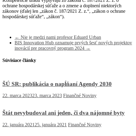
Kompetencie úradu vyplývajú zo zákona č. 187/2021 Z. z. o
ochrane hospodárskej súťaže a o zmene a doplnení niektorých
zákonov (ďalej len „zákon č. 187/2021 Z. z.“, „zákon o ochrane
hospodárskej súťaže“, „zákon“).
←
Nie je medzi nami profesor Eduard Urban
BIS Innovation Hub oznamuje prvých šesť nových projektov
inovácií pre pracovný program 2024
→
Súvisiace články
ŠÚ SR: publikácia o napĺňaní Agendy 2030
22. marca 2023
23. marca 2023
Finančné Noviny
Štát nevybudoval ani jeden, či dva nájomné byty
22. januára 2021
25. januára 2021
Finančné Noviny