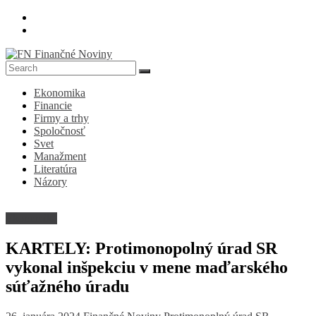
Skip
to
content
FN
Ekonomika
Finančné
Financie
Noviny
Firmy a trhy
Spoločnosť
Denník
Svet
o
Manažment
ekonomike
Literatúra
a
Názory
spoločnosti
Ekonomika
KARTELY: Protimonopolný úrad SR
vykonal inšpekciu v mene maďarského
súťažného úradu