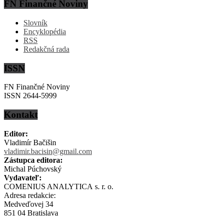
FN Finančné Noviny
Slovník
Encyklopédia
RSS
Redakčná rada
ISSN
FN Finančné Noviny
ISSN 2644-5999
Kontakt
Editor:
Vladimír Bačišin
vladimir.bacisin@gmail.com
Zástupca editora:
Michal Púchovský
Vydavateľ:
COMENIUS ANALYTICA s. r. o.
Adresa redakcie:
Medveďovej 34
851 04 Bratislava