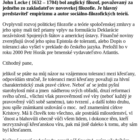
John Locke
( 1632 – 1704) bol anglický filozof, považovaný za
jedného zo zakladateľov novovekej filozofie. Je hlavný
predstaviteľ empirizmu a autor sociálno-filozofických teórií.
Ovplyvnil rozvoj politickej filozofie a teórie spoločenskej zmluvy a
jeho spisy mali tiež priamy vplyv na formuláciu Deklarácie
nezávislosti Spojených štátov a americkej ústavy. Finančné noviny
zverejňujú úvod jeho spisu Epistola de toleranti, alebo Dopis o
toleranci ako vyšiel v preklade do českého jazyka. Preložil ho v
roku 2000 Petr Horák pre brnenské vydavateľstvo Atlantis.
Ctihodný pane,
jelikož se ptáte na můj názor na vzájemnou toleranci mezi křesťany,
odpovídám stručně, že toleranci mezi křesťany považuji za hlvní
charakteristický znak pravé církve. Neboť ať se jedni pyšní
starobylostí míst a jmen nádherou svých obřadů, druzí reformaci
svého učení., všichni však pravověrností své víry (neboť každý je
pravověrný vůči sobě samému), tato tvrzení , a další tohto druhu,
jsou spíše známkami usilování o moc. než znameními církve
Kristovy. Má li člověk toto všechno, ale postrádá milosrdenství, vl
´dnost a blahovůli obecně vůči všem lidem, i dokonce těm, kteří
nezvyznávají křesťanskou víru, pak má jistě daleko k tomu, aby sám
byl křesťanem.