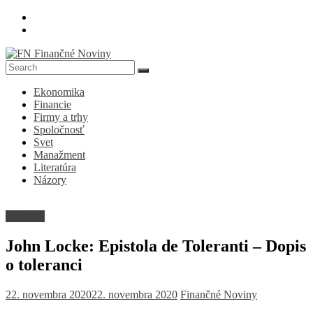
Skip
to
content
FN
Ekonomika
Finančné
Financie
Noviny
Firmy a trhy
Spoločnosť
Denník
Svet
o
Manažment
ekonomike
Literatúra
a
Názory
spoločnosti
Filozofia
John Locke: Epistola de Toleranti – Dopis
o toleranci
22. novembra 2020
22. novembra 2020
Finančné Noviny