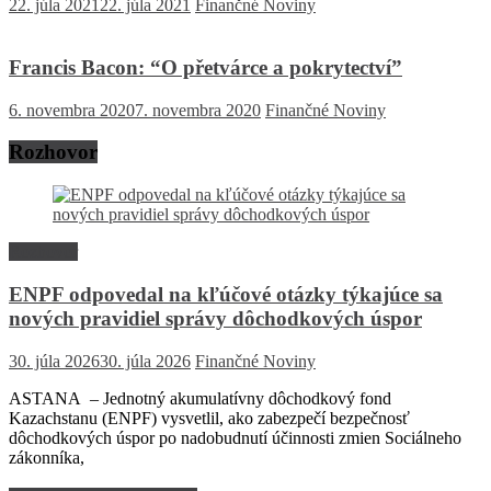
22. júla 2021
22. júla 2021
Finančné Noviny
Francis Bacon: “O přetvárce a pokrytectví”
6. novembra 2020
7. novembra 2020
Finančné Noviny
Rozhovor
Rozhovor
ENPF odpovedal na kľúčové otázky týkajúce sa
nových pravidiel správy dôchodkových úspor
30. júla 2026
30. júla 2026
Finančné Noviny
ASTANA – Jednotný akumulatívny dôchodkový fond
Kazachstanu (ENPF) vysvetlil, ako zabezpečí bezpečnosť
dôchodkových úspor po nadobudnutí účinnosti zmien Sociálneho
zákonníka,