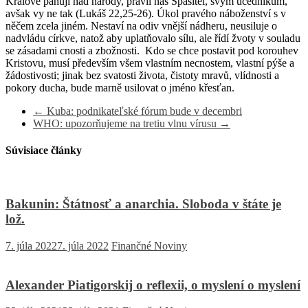
Králové panují nad národy, pravil náš Spasitel, svým učedníkům,
avšak vy ne tak (Lukáš 22,25-26). Úkol pravého náboženství s v
něčem zcela jiném. Nestaví na odiv vnější nádheru, neusiluje o
nadvládu církve, natož aby uplatňovalo sílu, ale řídí žvoty v souladu
se zásadami cnosti a zbožnosti. Kdo se chce postavit pod korouhev
Kristovu, musí především všem vlastním necnostem, vlastní pýše a
žádostivosti; jinak bez svatosti života, čistoty mravů, vlídnosti a
pokory ducha, bude marně usilovat o jméno křesťan.
←
Kuba: podnikateľské fórum bude v decembri
WHO: upozorňujeme na tretiu vlnu vírusu
→
Súvisiace články
Bakunin: Štátnosť a anarchia. Sloboda v štáte je
lož.
7. júla 2022
7. júla 2022
Finančné Noviny
Alexander Piatigorskij o reflexii, o myslení o myslení