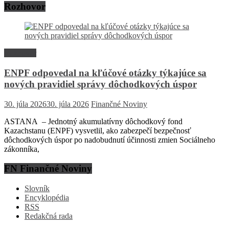
Rozhovor
Rozhovor
ENPF odpovedal na kľúčové otázky týkajúce sa
nových pravidiel správy dôchodkových úspor
30. júla 2026
30. júla 2026
Finančné Noviny
ASTANA – Jednotný akumulatívny dôchodkový fond
Kazachstanu (ENPF) vysvetlil, ako zabezpečí bezpečnosť
dôchodkových úspor po nadobudnutí účinnosti zmien Sociálneho
zákonníka,
FN Finančné Noviny
Slovník
Encyklopédia
RSS
Redakčná rada