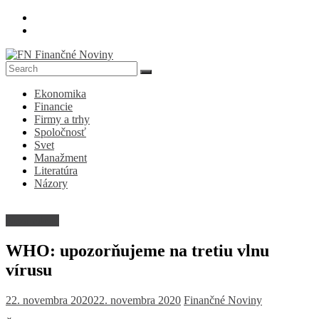
Skip
to
content
FN
Ekonomika
Finančné
Financie
Noviny
Firmy a trhy
Spoločnosť
Denník
Svet
o
Manažment
ekonomike
Literatúra
a
Názory
spoločnosti
Nezaradené
WHO: upozorňujeme na tretiu vlnu
vírusu
22. novembra 2020
22. novembra 2020
Finančné Noviny