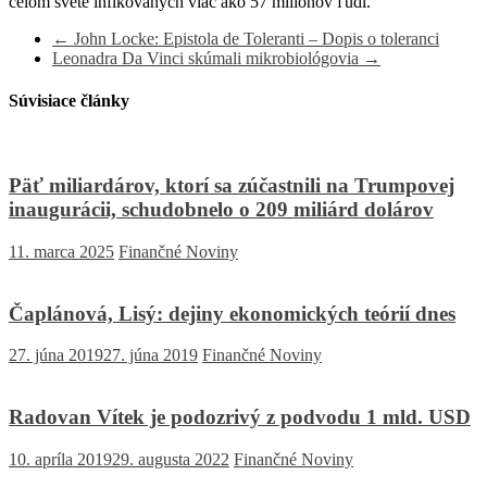
celom svete infikovaných viac ako 57 miliónov ľudí.
←
John Locke: Epistola de Toleranti – Dopis o toleranci
Leonadra Da Vinci skúmali mikrobiológovia
→
Súvisiace články
Päť miliardárov, ktorí sa zúčastnili na Trumpovej
inaugurácii, schudobnelo o 209 miliárd dolárov
11. marca 2025
Finančné Noviny
Čaplánová, Lisý: dejiny ekonomických teórií dnes
27. júna 2019
27. júna 2019
Finančné Noviny
Radovan Vítek je podozrivý z podvodu 1 mld. USD
10. apríla 2019
29. augusta 2022
Finančné Noviny