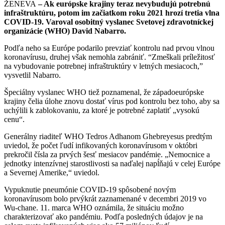
ŽENEVA
– Ak európske krajiny teraz nevybudujú potrebnú
infraštruktúru, potom im začiatkom roku 2021 hrozí tretia vlna
COVID-19. Varoval osobitný vyslanec Svetovej zdravotníckej
organizácie (WHO) David Nabarro.
Podľa neho sa Európe podarilo prevziať kontrolu nad prvou vlnou
koronavírusu, druhej však nemohla zabrániť. “Zmeškali príležitosť
na vybudovanie potrebnej infraštruktúry v letných mesiacoch,”
vysvetlil Nabarro.
Špeciálny vyslanec WHO tiež poznamenal, že západoeurópske
krajiny čelia úlohe znovu dostať vírus pod kontrolu bez toho, aby sa
uchýlili k zablokovaniu, za ktoré je potrebné zaplatiť „vysokú
cenu“.
Generálny riaditeľ WHO Tedros Adhanom Ghebreyesus predtým
uviedol, že počet ľudí infikovaných koronavírusom v októbri
prekročil čísla za prvých šesť mesiacov pandémie. „Nemocnice a
jednotky intenzívnej starostlivosti sa naďalej napĺňajú v celej Európe
a Severnej Amerike,“ uviedol.
Vypuknutie pneumónie COVID-19 spôsobené novým
koronavírusom bolo prvýkrát zaznamenané v decembri 2019 vo
Wu-chane. 11. marca WHO oznámila, že situáciu možno
charakterizovať ako pandémiu. Podľa posledných údajov je na