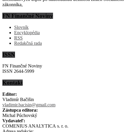
zákonníka,
FN Finančné Noviny
Slovník
Encyklopédia
RSS
Redakčná rada
ISSN
FN Finančné Noviny
ISSN 2644-5999
Kontakt
Editor:
Vladimír Bačišin
vladimir.bacisin@gmail.com
Zástupca editora:
Michal Púchovský
Vydavateľ:
COMENIUS ANALYTICA s. r. o.
Adresa redakcie: