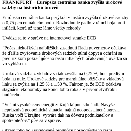
FRANKFURT – Európska centrálna banka zvýšila úrokové
sadzby na historickú úroveň
Európska centrálna banka prvýkrát v histórii zvýšila úrokové sadzby
o 0,75 percentuálneho bodu. Rozhodnutie padlo v rámci boja proti
inflácii, ktorá už teraz láme všetky rekordy.
Uvádza sa to v správe na internetovej stránke ECB
“Počas niekoľkých najbližších zasadnutí Rada guvernérov očakáva,
že ďalšie zvyšovanie úrokových sadzieb utlmí dopyt a ochráni sa
pred rizikom pokračujúceho rastu inflačných očakávaní,” uvádza sa
vo vyhlásení.
Úroková sadzba z vkladov sa tak zvýšila na 0,75 %, hoci predtým
bola na nule. Úrokové sadzby pre marginálne pôžičky a vkladovú
linku sa zvýšia na 1,25 % a 1,50 %. Faktom je, že ECB očakáva
stagnáciu ekonomiky na konci tohto roka a v prvom štvrťroku
budúceho.
“Veľmi vysoké ceny energií znižujú kúpnu silu ľudí. Navyše
nepriaznivá geopolitická situácia, najmä neopodstatnená agresia
Ruska voči Ukrajine, vytvára tlak na dôveru podnikateľov a
spotrebiteľov,” píše sa v správe.
Okrem toho boli revidované prognózy hospodárskeho rastu.