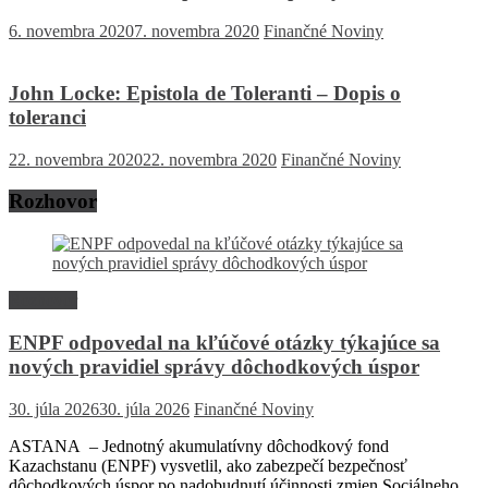
6. novembra 2020
7. novembra 2020
Finančné Noviny
John Locke: Epistola de Toleranti – Dopis o
toleranci
22. novembra 2020
22. novembra 2020
Finančné Noviny
Rozhovor
Rozhovor
ENPF odpovedal na kľúčové otázky týkajúce sa
nových pravidiel správy dôchodkových úspor
30. júla 2026
30. júla 2026
Finančné Noviny
ASTANA – Jednotný akumulatívny dôchodkový fond
Kazachstanu (ENPF) vysvetlil, ako zabezpečí bezpečnosť
dôchodkových úspor po nadobudnutí účinnosti zmien Sociálneho