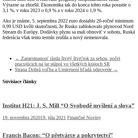
Výrazne sa zhoršil. Ekonomika tak do konca tohto roka porastie o
3,1 %, v roku 2023 o 0,9 % a v roku 2024 o 1,9 %.
Ako je známe, 5. septembra 2022 euro dosiahlo 20-ročné minimum
0,99 USD kvôli skutočnosti, že Rusko zablokovalo plynovod Nord
Stream do Európy. Dodávky plynu sa mali obnoviť v sobotu, Ruská
federácia však tento termín zrušila a nový nemenovala.
←
Zamestnanosť rástla štvrtý štvrťrok za sebou, počet
pracujúcich na jar stúpol vo všetkých krajoch SR
Strana Dobrá voľba a Umiernení hľadá odpovede
→
Súvisiace články
Institut H21: J. S. Mill “O Svobodě myšlení a slova”
19. novembra 2020
19. júla 2021
Finančné Noviny
Francis Bacon: “O přetvárce a pokrytectví”