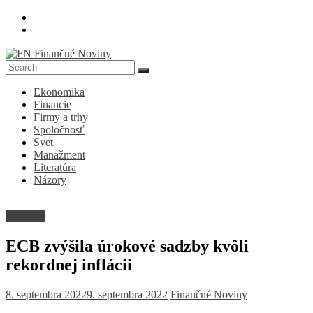
Skip
to
content
FN
Ekonomika
Finančné
Financie
Noviny
Firmy a trhy
Spoločnosť
Denník
Svet
o
Manažment
ekonomike
Literatúra
a
Názory
spoločnosti
Filozofia
ECB zvýšila úrokové sadzby kvôli
rekordnej inflácii
8. septembra 2022
9. septembra 2022
Finančné Noviny