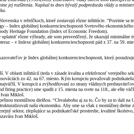
 jej rozšírenia. Napísal to dnes bývalý podpredseda vlády a minister
ika.
lovenska v rebríčkoch, ktoré zostavujú rôzne inštitúcie. “Pozrime sa ter
ngy – Index globálnej konkurencieschopnosti Svetového ekonomického f
obody Heritage Foundation (Index of Economic Freedom).
latniť rôzne výhrady, ale som presvedčený, že ukazujú minimálne tre
oteraz – v Indexe globálnej konkurencieschopnosti pád z 37. na 59. mi
ukazovateľov je Index globálnej konkurencieschopnosti, ktorý posudzuj
 V oblasti inštitúcií (teda v zásade kvalita a efektívnosť verejného sek
 v inováciách zo 42. na 67. miesto. Kým korupciu považovali podnikatel
 najväčší. V korupcii a zvýhodňovaní zo strany vládnych predstaviteľov
nd firing practice) sme spadli z 15. miesta na svete na 118., ale ešte v
 Ivan Mikloš.
úspešnou montážnou dielňou. “Chvalabohu aj za to. Čo by za to dali n
trukturalizovali našu ekonomiku. Aby sme sa však z montážnej dielne 
verejný sektor, zlepšujúce sa podnikateľské prostredie, kvalitné školst
uzavára Ivan Mikloš.