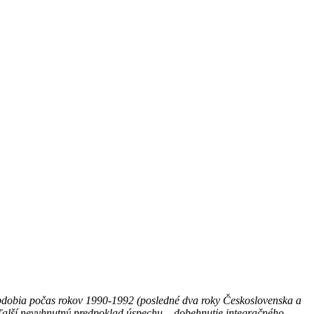
obdobia počas rokov 1990-1992 (posledné dva roky Československa a
ďalší nevyhnutný predpoklad úspechu – dobehnutie integračného