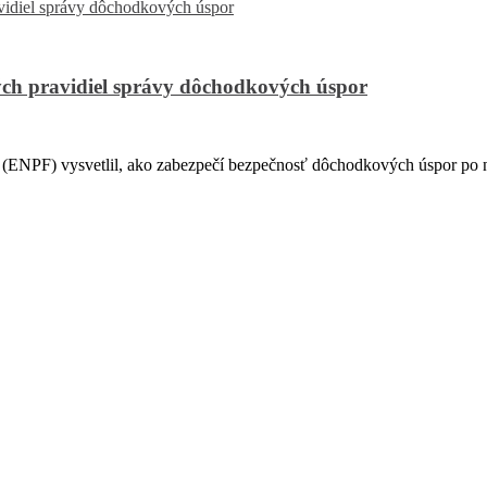
ch pravidiel správy dôchodkových úspor
PF) vysvetlil, ako zabezpečí bezpečnosť dôchodkových úspor po na