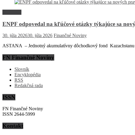
Rozhovor
ENPF odpovedal na kľúčové otázky týkajúce sa nový
30. júla 2026
30. júla 2026
Finančné Noviny
ASTANA – Jednotný akumulatívny dôchodkový fond Kazachstanu (EN
FN Finančné Noviny
Slovník
Encyklopédia
RSS
Redakčná rada
ISSN
FN Finančné Noviny
ISSN 2644-5999
Kontakt