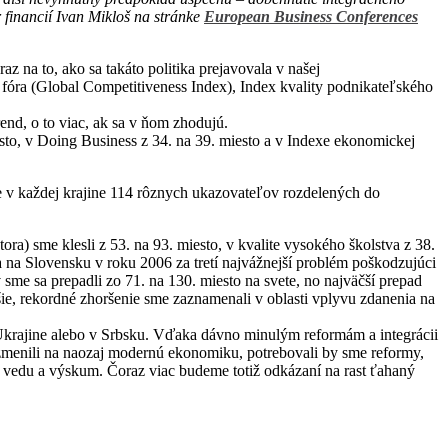
 financií Ivan Mikloš na stránke
European Business Conferences
az na to, ako sa takáto politika prejavovala v našej
óra (Global Competitiveness Index), Index kvality podnikateľského
nd, o to viac, ak sa v ňom zhodujú.
esto, v Doing Business z 34. na 39. miesto a v Indexe ekonomickej
e v každej krajine 114 rôznych ukazovateľov rozdelených do
tora) sme klesli z 53. na 93. miesto, v kvalite vysokého školstva z 38.
ia na Slovensku v roku 2006 za tretí najvážnejší problém poškodzujúci
 sme sa prepadli zo 71. na 130. miesto na svete, no najväčší prepad
äčšie, rekordné zhoršenie sme zaznamenali v oblasti vplyvu zdanenia na
a Ukrajine alebo v Srbsku. Vďaka dávno minulým reformám a integrácii
zmenili na naozaj modernú ekonomiku, potrebovali by sme reformy,
vo, vedu a výskum. Čoraz viac budeme totiž odkázaní na rast ťahaný