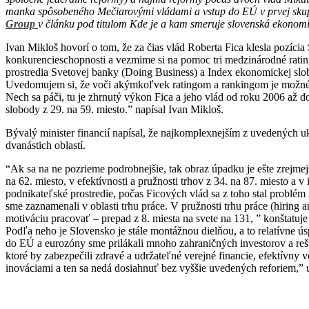
manka spôsobeného Mečiarovými vládami a vstup do EÚ v prvej skupine
Group
v článku pod titulom Kde je a kam smeruje slovenská ekonom
Ivan Mikloš hovorí o tom, že za čias vlád Roberta Fica klesla pozícia S
konkurencieschopnosti a vezmime si na pomoc tri medzinárodné rati
prostredia Svetovej banky (Doing Business) a Index ekonomickej sl
Uvedomujem si, že voči akýmkoľvek ratingom a rankingom je možné up
Nech sa páči, tu je zhrnutý výkon Fica a jeho vlád od roku 2006 až d
slobody z 29. na 59. miesto.” napísal Ivan Mikloš.
Bývalý minister financií napísal, že najkomplexnejším z uvedených 
dvanástich oblastí.
“Ak sa na ne pozrieme podrobnejšie, tak obraz úpadku je ešte zrejmejší.
na 62. miesto, v efektívnosti a pružnosti trhov z 34. na 87. miesto a
podnikateľské prostredie, počas Ficových vlád sa z toho stal problém
sme zaznamenali v oblasti trhu práce. V pružnosti trhu práce (hiring a
motiváciu pracovať – prepad z 8. miesta na svete na 131, ” konštatuje
Podľa neho je Slovensko je stále montážnou dielňou, a to relatívne 
do EÚ a eurozóny sme prilákali mnoho zahraničných investorov a reš
ktoré by zabezpečili zdravé a udržateľné verejné financie, efektívny 
inováciami a ten sa nedá dosiahnuť bez vyššie uvedených reforiem,” 