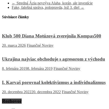
←
Stredná Ázia nevzýva Alaha, korán, ale investície
Fake, falošná správa, polopravda, lož 3. diel
→
Súvisiace články
Klub 500 Diana Motúzová zverejnila Kompas500
20. marca 2026
Finančné Noviny
Ukrajina najviac obchoduje s agresorom z východu
8. februára 2019
8. februára 2019
Finančné Noviny
I. Karvaš porovnal kolektivizmus a individualizmus
20. decembra 2022
20. decembra 2022
Finančné Noviny
Rozhovor