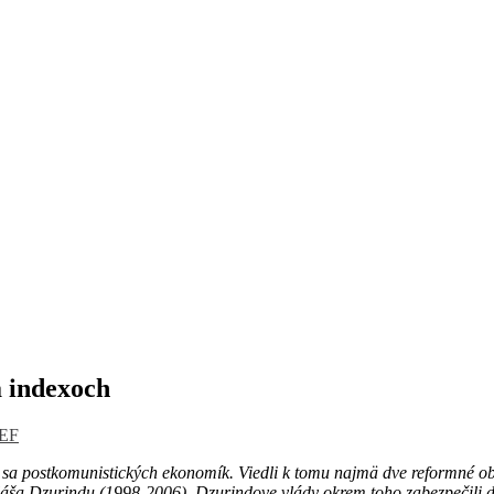
a indexoch
EF
h sa postkomunistických ekonomík. Viedli k tomu najmä dve reformné 
láša Dzurindu (1998-2006). Dzurindove vlády okrem toho zabezpečili 