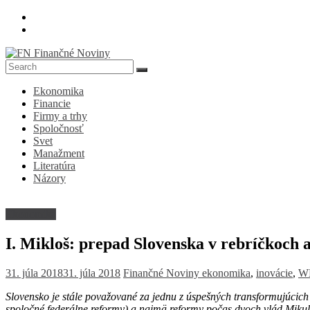
Skip
to
content
FN
Ekonomika
Finančné
Financie
Noviny
Firmy a trhy
Spoločnosť
Denník
Svet
o
Manažment
ekonomike
Literatúra
a
Názory
spoločnosti
Ekonomika
I. Mikloš: prepad Slovenska v rebríčkoch 
31. júla 2018
31. júla 2018
Finančné Noviny
ekonomika
,
inovácie
,
W
Slovensko je stále považované za jednu z úspešných transformujúcic
spoločné federálne reformy) a najmä reformy počas dvoch vlád Miku