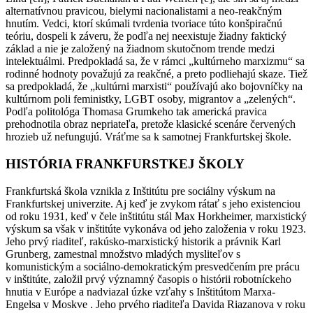
alternatívnou pravicou, bielymi nacionalistami a neo-reakčným
hnutím. Vedci, ktorí skúmali tvrdenia tvoriace túto konšpiračnú
teóriu, dospeli k záveru, že podľa nej neexistuje žiadny faktický
základ a nie je založený na žiadnom skutočnom trende medzi
intelektuálmi. Predpokladá sa, že v rámci „kultúrneho marxizmu“ sa
rodinné hodnoty považujú za reakčné, a preto podliehajú skaze. Tiež
sa predpokladá, že „kultúrni marxisti“ používajú ako bojovníčky na
kultúrnom poli feministky, LGBT osoby, migrantov a „zelených“.
Podľa politológa Thomasa Grumkeho tak americká pravica
prehodnotila obraz nepriateľa, pretože klasické scenáre červených
hrozieb už nefungujú. Vráťme sa k samotnej Frankfurtskej škole.
HISTÓRIA FRANKFURSTKEJ ŠKOLY
Frankfurtská škola vznikla z Inštitútu pre sociálny výskum na
Frankfurtskej univerzite. Aj keď je zvykom rátať s jeho existenciou
od roku 1931, keď v čele inštitútu stál Max Horkheimer, marxistický
výskum sa však v inštitúte vykonáva od jeho založenia v roku 1923.
Jeho prvý riaditeľ, rakúsko-marxistický historik a právnik Karl
Grunberg, zamestnal množstvo mladých mysliteľov s
komunistickým a sociálno-demokratickým presvedčením pre prácu
v inštitúte, založil prvý významný časopis o histórii robotníckeho
hnutia v Európe a nadviazal úzke vzťahy s Inštitútom Marxa-
Engelsa v Moskve . Jeho prvého riaditeľa Davida Riazanova v roku