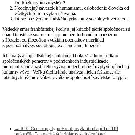
Durkheimovom zmysle). 2
Neochvejný záväzok k humanizmu, oslobodenie človeka od
všetkých foriem vykorisťovania.
Dôraz na význam ľudského princípu v sociálnych vzťahoch.
Vedecký smer frankfurtskej školy a jej kritické teórie spoločnosti sú
charakteristické snahou o spojenie neortodoxného marxizmu
s Hegelovou filozofiou využitím poznatkov napríklad
z psychoanalýzy, sociológie, existenciálnej filozofie.
Ich analýza kapitalistickej spoločnosti bola zásadnou kritikou
spoločenských pomerov v podmienkach industrializácie,
monopolizácie a rastúceho významu technológií ovplyvňujúcich aj
kultúrny vývoj. Veľkú úlohu hrala analýza nielen fašizmu, ale
totalitných režimov vôbec , vrátane spoločností sovietskeho typu.
←
ICE: Cena ropy typu Brent prvýkrát od apríla 2019
prekročila 74 amerických dolárov za jeden barel