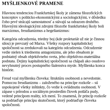
MYŠLIENKOVÉ PRAMENE
Hlavnou tendenciou Frankfurtskej školy je zámena filozofických
konceptov s politicko-ekonomickými a sociologickými, v dôsledku
čoho prvé strácajú samostatnosť a stávajú sa odrazom druhého.
Hlavnými ideologickými zdrojmi filozofie frankfurtskej školy boli
marxizmus, freudianizmus a hegelianizmus:
Kategória odcudzenia, triedny boj (kde proletariát už nie je činnou
silou) je prevzatý od Marxa. Všetky rozpory kapitalistickej
spoločnosti sa zredukovali na kategóriu odcudzenia. Odcudzenie
vedie nielen k triednemu antagonizmu, ale jeho obsahom je
podstatný obsah objektívneho sveta, jeho objektívno-materiálna
podstata. Dejiny kapitalistickej spoločnosti sa chápali ako osudovo
nevyhnutný proces postupného šialenstva mysle. Myšlienka konca
histórie.
Freud vzal myšlienku človeka: štruktúru osobnosti a nevedomie.
Pomocou freudianizmu – založeného na princípe rozkoše – sú
uspokojené všetky inštinkty, čo vedie k ovládnutiu osobnosti. V
zápase s prírodou a sociálnym prostredím človek potláča pudy,
vedené princípom reality, ich mení. To znamená, že princíp rozkoše
sa podriaďuje princípu skutočnosti, ktorý podriaďuje človeka
spoločnosti.