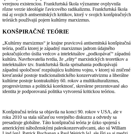
verejnou existenciou. Frankfurtská škola významne ovplyvnila
rôzne verzie ideológie ľavicového radikalizmu. Frankfurtská škola
má aj svojich antisemitských kritikov, ktorý v svojich konšpiračných
teóriách používajú pojem kultúrny marxizmus.
KONŠPIRAČNÉ TEÓRIE
„Kultúrny marxizmus“ je krajne pravicová antisemitská konšpiračná
teória, podľa ktorej je západný marxizmus jadrom údajného
pokračujúceho úsilia vedcov a intelektuálov „podkopávať“ západnú
kultúru. Navrhovatelia tvrdia, že „elity“ marxistických teoretikov a
intelektuálov tzv. frankfurtská škola sprisahania podkopávajú
západnú spoločnosť rozpútajúcu kultúrnu vojnu, v ktorej sú zničené
kresťanské postoje tradicionalistického konzervativizmu a liberálne
kultúrne postoje kontrakultúry 60. rokov a multikulturalizmus,
progresivizmus a politická korektnosť, skreslene prezentované ako
identita je podporovaná politika vytvorená kritickou teóriou.
Konšpiračná teória sa objavila na konci 90. rokov v USA, ale v
roku 2010 sa stala súčasťou verejného diskurzu a odvtedy sa
presadzuje globálne. Táto konšpiračná teória je úzko spojená s
americkými náboženskými paleokonzervatívcami, ako sú William
Lind [en], Patrick Buchanan a Paul Weirich [e], ale šíri sa aj medzi