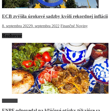
ECB zvýšila úrokové sadzby kvôli rekordnej inflácii
8. septembra 2022
9. septembra 2022
Finančné Noviny
Rozhovor
Rozhovor
ENPF odpovedal na kľúčové otázky týkajúce sa