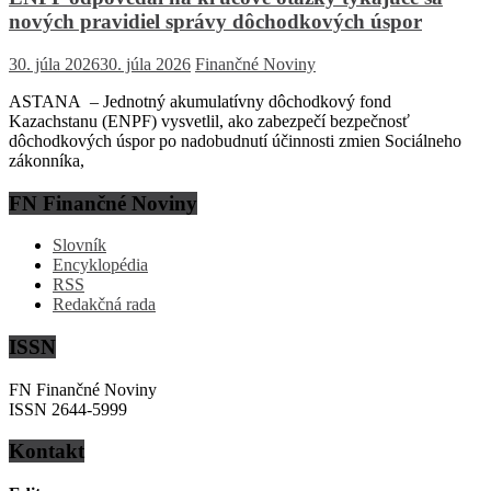
nových pravidiel správy dôchodkových úspor
30. júla 2026
30. júla 2026
Finančné Noviny
ASTANA – Jednotný akumulatívny dôchodkový fond
Kazachstanu (ENPF) vysvetlil, ako zabezpečí bezpečnosť
dôchodkových úspor po nadobudnutí účinnosti zmien Sociálneho
zákonníka,
FN Finančné Noviny
Slovník
Encyklopédia
RSS
Redakčná rada
ISSN
FN Finančné Noviny
ISSN 2644-5999
Kontakt