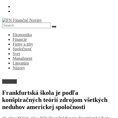
Skip
to
content
FN
Ekonomika
Finančné
Financie
Noviny
Firmy a trhy
Spoločnosť
Denník
Svet
o
Manažment
ekonomike
Literatúra
a
Názory
spoločnosti
Filozofia
Frankfurtská škola je podľa
konšpiračných teórií zdrojom všetkých
neduhov americkej spoločnosti