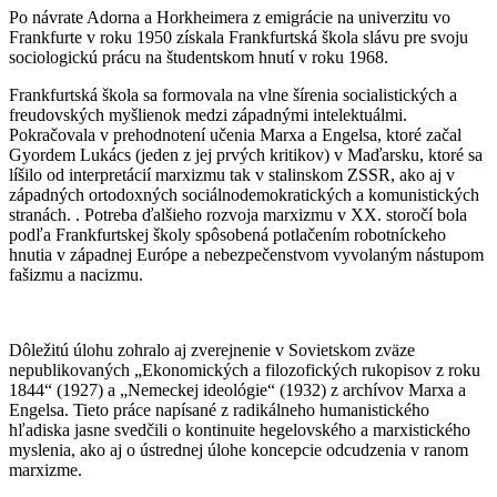
Po návrate Adorna a Horkheimera z emigrácie na univerzitu vo
Frankfurte v roku 1950 získala Frankfurtská škola slávu pre svoju
sociologickú prácu na študentskom hnutí v roku 1968.
Frankfurtská škola sa formovala na vlne šírenia socialistických a
freudovských myšlienok medzi západnými intelektuálmi.
Pokračovala v prehodnotení učenia Marxa a Engelsa, ktoré začal
Gyordem Lukács (jeden z jej prvých kritikov) v Maďarsku, ktoré sa
líšilo od interpretácií marxizmu tak v stalinskom ZSSR, ako aj v
západných ortodoxných sociálnodemokratických a komunistických
stranách. . Potreba ďalšieho rozvoja marxizmu v XX. storočí bola
podľa Frankfurtskej školy spôsobená potlačením robotníckeho
hnutia v západnej Európe a nebezpečenstvom vyvolaným nástupom
fašizmu a nacizmu.
Dôležitú úlohu zohralo aj zverejnenie v Sovietskom zväze
nepublikovaných „Ekonomických a filozofických rukopisov z roku
1844“ (1927) a „Nemeckej ideológie“ (1932) z archívov Marxa a
Engelsa. Tieto práce napísané z radikálneho humanistického
hľadiska jasne svedčili o kontinuite hegelovského a marxistického
myslenia, ako aj o ústrednej úlohe koncepcie odcudzenia v ranom
marxizme.