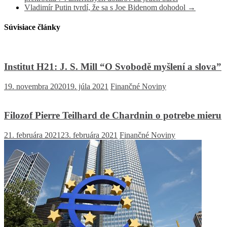
Vladimír Putin tvrdí, že sa s Joe Bidenom dohodol
→
Súvisiace články
Institut H21: J. S. Mill “O Svobodě myšlení a slova”
19. novembra 2020
19. júla 2021
Finančné Noviny
Filozof Pierre Teilhard de Chardnin o potrebe mieru
21. februára 2021
23. februára 2021
Finančné Noviny