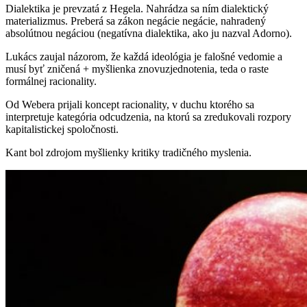
Dialektika je prevzatá z Hegela. Nahrádza sa ním dialektický
materializmus. Preberá sa zákon negácie negácie, nahradený
absolútnou negáciou (negatívna dialektika, ako ju nazval Adorno).
Lukács zaujal názorom, že každá ideológia je falošné vedomie a
musí byť zničená + myšlienka znovuzjednotenia, teda o raste
formálnej racionality.
Od Webera prijali koncept racionality, v duchu ktorého sa
interpretuje kategória odcudzenia, na ktorú sa zredukovali rozpory
kapitalistickej spoločnosti.
Kant bol zdrojom myšlienky kritiky tradičného myslenia.