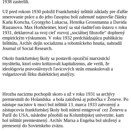
1938 zastrelili.
Už pred rokom 1930 položil Frankfurtský inštitút základy pre ďalšie
smerovanie práce a do jeho časopisu boli zahrnuté najnovšie články
Karla Korscha, Gyorgyho Lukacsa, Henrika Grossmanna a Davida
Riazanova. Max Horkheimer, ktorý sa stal riaditeľom ústavu v roku
1931, deklaroval za svoj cieľ rozvoj „sociálnej filozofie“ doplnený
empirickým výskumom. V roku 1932 predchádzajúcu publikáciu
Inštitútu, Archív dejín socializmu a robotníckeho hnutia, nahradil
Journal of Social Research.
Okolo frankfurtskej školy sa postavili opoziční marxistickí
myslitelia, ktorí ostro kritizovali kapitalizmus, ale verili, že
ideológovia pravoslávnych ľavicových strán emaskulovali a
vulgarizovali šírku dialektickej analýzy.
Hrozba nacizmu pochopili skoro a už v roku 1931 sa archívy
premiestnili do Holandska a bola založená aj pobočka v Ženeve. Po
nástupe nacistov k moci bol inštitút 13. marca 1933 zatvorený a
zástupcovia frankfurtskej školy boli nútení emigrovať cez Ženevu a
Paríž do USA, následne pôsobili na Kolumbijskej univerzite, kam
bol inštitút premiestnený. Archív Marxa a Engelsa bol uložený a
prenesený do Sovietskeho zväzu.