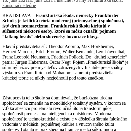
16. júna 2021
16. júna 2021
Finančné Noviny
Frankfurtská škola
,
konšpiračné teórie
BRATISLAVA –
Frankfurtská škola, nemecky Frankfurter
Schule, je kritická teória modernej (priemyselnej) spoločnosti,
istý druh neomarxizmu. Frankfurtskú školu ktritujú v
súčasnosti niektoré osoby, ktoré sa môžu označiť pojmom
“talking heads” alebo slovensky hovoriace hlavy.
Hlavní predstavitelia sú: Theodor Adorno, Max Horkheimer,
Herbert Marcuse, Erich Fromm, Walter Benjamin, Leo Löwenthal,
Franz Leopold Neumann, Friedrich Pollock. Do „druhej generácie“
patria: Jurgen Habermas, Oscar Negt. Pojem „Frankfurtská škola“ je
súhrnný názov pre mysliteľov združených v Inštitúte pre sociálny
výskum vo Frankfurte nad Mohanom; samotní predstavitelia
kritickej teórie sa nikdy nezjednotili pod touto značkou.
Zástupcovia tejto školy sa domnievali, že buržoázna triedna
spoločnosť sa zmenila na monolitický totalitný systém, v ktorom sa
vďaka absencii proletariátu revolučná úloha transformujúcej
spoločnosti preniesla na inteligenciu a outsiderov. Moderná
spoločnosť je technokratická a existuje v dôsledku šírenia falošného
vedomia v médiách, populárnej kultúre a vnucovaného kultu
spotreby. Totalita je prax stierania hranice medzi súkromnou a