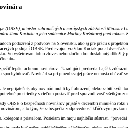
novinára
e (OBSE), minister zahraničných a európskych záležitostí Miroslav L
inára Jána Kuciaka a jeho snúbenice Martiny Kušnírovej pred rokom. Ko
padoch podozrení z podvoov na Slovensku, ako aj pre prácu s projekto
iacerých podujatí OBSE. Pred svojou vraždou Kuciak podal dve sťažnos
u. Vo vyšetrovaní tohto zlovestného zločinu bol dosiahnutý dôležitý p
čineniu-
pečiť lepšiu ochranu novinárov. ˇUradujúci predseda Lajčák zdôraznil
 spochybňovať. Novinári sa pri plnení svojej práce nemusia obávať sv
 neprijateľné, aby novinári mohli byť ohrození, alebo zabití kvôli t
potrebné prostriedky s cieľom postaviť pred spravodlivosť všetkým zo
rady OBSE o bezpečnosti novinárov prijaté v decembri minulého roku v 
roti novinárom, a to tým, že zabezpečia zodpovednosť kľúčovým prvkom
e, kolegom a priateľom. Posielam im moju najhlbšiu sústrasť, “povedal 
ov by mala byť našou najdôležitejšou záležitosťou nielen na Slovensku,