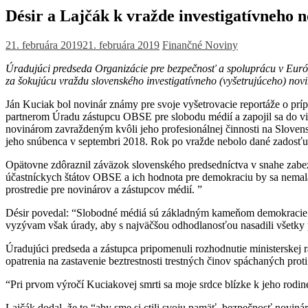
Désir a Lajčák k vražde investigatívneho 
21. februára 2019
21. februára 2019
Finančné Noviny
Úradujúci predseda Organizácie pre bezpečnosť a spoluprácu v Európ
za šokujúcu vraždu slovenského investigatívneho (vyšetrujúceho) nov
Ján Kuciak bol novinár známy pre svoje vyšetrovacie reportáže o prí
partnerom Úradu zástupcu OBSE pre slobodu médií a zapojil sa do v
novinárom zavraždeným kvôli jeho profesionálnej činnosti na Slovensk
jeho snúbenca v septembri 2018. Rok po vražde nebolo dané zadosťu
Opätovne zdôraznil záväzok slovenského predsedníctva v snahe zabez
účastníckych štátov OBSE a ich hodnota pre demokraciu by sa nemala
prostredie pre novinárov a zástupcov médií. ”
Désir povedal: “Slobodné médiá sú základným kameňom demokracie. Je
vyzývam však úrady, aby s najväčšou odhodlanosťou nasadili všetky 
Úradujúci predseda a zástupca pripomenuli rozhodnutie ministerskej 
opatrenia na zastavenie beztrestnosti trestných činov spáchaných p
“Pri prvom výročí Kuciakovej smrti sa moje srdce blízke k jeho rodin
Lajčák dodal, že to “aby sme si ctili svoju pamäť, bezpečnosť novinár