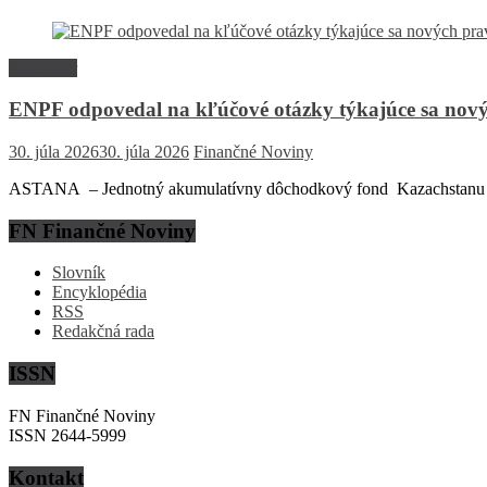
Rozhovor
ENPF odpovedal na kľúčové otázky týkajúce sa nový
30. júla 2026
30. júla 2026
Finančné Noviny
ASTANA – Jednotný akumulatívny dôchodkový fond Kazachstanu (EN
FN Finančné Noviny
Slovník
Encyklopédia
RSS
Redakčná rada
ISSN
FN Finančné Noviny
ISSN 2644-5999
Kontakt