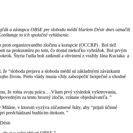
ajčák a zástupca OBSE pre slobodu médií Harlem Désir dnes označili
nštatuje to ich spoločné vyhlásenie.
m proti organizovaného zločinu a korupcie (OCCRP) . Bol tiež
ti na prokuratúru po tom, čo dostal niekoľko vyhrážok. Bol prvým
okrok. Štyria ľudia boli zatknutí a obvinení z vraždy Jána Kuciaka a
, že “sloboda prejavu a sloboda médií sú základnými záväzkami
ojho života. Preto vlády musia vždy zabezpečiť bezpečné a vhodné
omu, že robia svoju prácu….Vítam prvý výsledok vyšetrovania,
dpovedným za tento hrozný zločin, vrátane objednávateľa. ”
Miláne, v ktorom vyzýva zúčastnené štáty, aby “prijali účinné
 pri predchádzaní budúcim útokom. ”
Désir.
 ale aj v celej oblasti OBSE.”