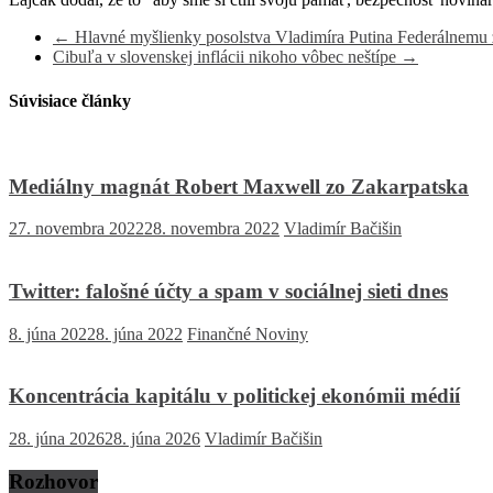
←
Hlavné myšlienky posolstva Vladimíra Putina Federálnemu 
Cibuľa v slovenskej inflácii nikoho vôbec neštípe
→
Súvisiace články
Mediálny magnát Robert Maxwell zo Zakarpatska
27. novembra 2022
28. novembra 2022
Vladimír Bačišin
Twitter: falošné účty a spam v sociálnej sieti dnes
8. júna 2022
8. júna 2022
Finančné Noviny
Koncentrácia kapitálu v politickej ekonómii médií
28. júna 2026
28. júna 2026
Vladimír Bačišin
Rozhovor