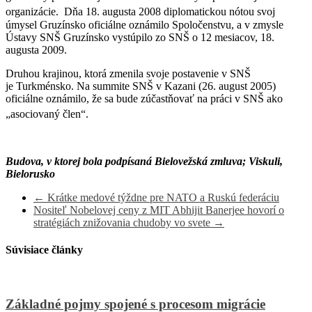
organizácie. Dňa
18. augusta 2008 diplomatickou nótou svoj
úmysel Gruzínsko oficiálne oznámilo Spoločenstvu, a v zmysle
Ústavy SNŠ Gruzínsko vystúpilo zo SNŠ o 12 mesiacov, 18.
augusta 2009.
Druhou krajinou, ktorá zmenila svoje postavenie v SNŠ
je Turkménsko. Na summite SNŠ v Kazani (26. august 2005)
oficiálne oznámilo, že sa bude zúčastňovať na práci v SNŠ ako
„asociovaný člen“.
Budova, v ktorej bola podpísaná Bielovežská zmluva; Viskuli,
Bielorusko
←
Krátke medové týždne pre NATO a Ruskú federáciu
Nositeľ Nobelovej ceny z MIT Abhijit Banerjee hovorí o
stratégiách znižovania chudoby vo svete
→
Súvisiace články
Základné pojmy spojené s procesom migrácie