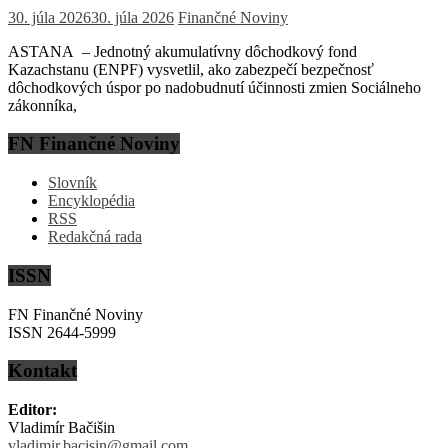
30. júla 2026
30. júla 2026
Finančné Noviny
ASTANA – Jednotný akumulatívny dôchodkový fond
Kazachstanu (ENPF) vysvetlil, ako zabezpečí bezpečnosť
dôchodkových úspor po nadobudnutí účinnosti zmien Sociálneho
zákonníka,
FN Finančné Noviny
Slovník
Encyklopédia
RSS
Redakčná rada
ISSN
FN Finančné Noviny
ISSN 2644-5999
Kontakt
Editor:
Vladimír Bačišin
vladimir.bacisin@gmail.com