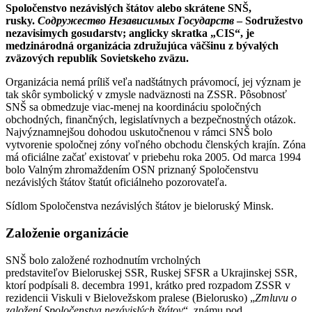
Spoločenstvo nezávislých štátov alebo skrátene SNŠ,
rusky.
Содружество Независимых Государств
– Sodružestvo
nezavisimych gosudarstv; anglicky skratka „CIS“, je
medzinárodná organizácia združujúca väčšinu z bývalých
zväzových republík Sovietskeho zväzu.
Organizácia nemá príliš veľa nadštátnych právomocí, jej význam je
tak skôr symbolický v zmysle nadväznosti na ZSSR. Pôsobnosť
SNŠ sa obmedzuje viac-menej na koordináciu spoločných
obchodných, finančných, legislatívnych a bezpečnostných otázok.
Najvýznamnejšou dohodou uskutočnenou v rámci SNŠ bolo
vytvorenie spoločnej zóny voľného obchodu členských krajín. Zóna
má oficiálne začať existovať v priebehu roka 2005. Od marca 1994
bolo Valným zhromaždením OSN priznaný Spoločenstvu
nezávislých štátov štatút oficiálneho pozorovateľa.
Sídlom Spoločenstva nezávislých štátov je bieloruský Minsk.
Založenie organizácie
SNŠ bolo založené rozhodnutím vrcholných
predstaviteľov Bieloruskej SSR, Ruskej SFSR a Ukrajinskej SSR,
ktorí podpísali 8. decembra 1991, krátko pred rozpadom ZSSR v
rezidencii Viskuli v Bielovežskom pralese (Bielorusko) „
Zmluvu o
založení Spoločenstva nezávislých štátov
“, známu pod