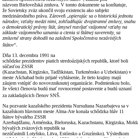
názvom Bielovežská zmluva. V tomto dokumente sa konštatuje,
že Sovietsky zväz ukončil svoju existenciu ako subjekt
medzinárodného práva. Zároveň „
opierajúc sa o historickú jednotu
národov, vzťahy medzi nimi, zohľadňujúc dvojstranné zmluvy, snahu
o demokratický právny štát, úmysel rozvíjať vzájomné vzťahy na
základe vzájomného uznania a ctenia si štátnej suverenity, sa
zmluvné strany dohodli na založení Spoločenstva nezávislých
štátov
“.
Dňa 13. decembra 1991 na
schôdzke prezidentov piatich stredoázijských republík, ktoré boli
súčasťou ZSSR
(Kazachstan, Kirgizsko, Tadžikistan, Turkménsko a Uzbekistan) v
meste Ašchabad bolo prijaté vyhlásenie, že tieto krajiny majú
záujem vstúpiť do novovzniknutej organizácie. Podmienkou bolo,
že všetci členovia budú mať rovnocenné postavenie a budú uznaní
za zakladajúcich členov SNŠ.
Na pozvanie kazašského prezidenta Nursultana Nazarbajeva sa v
kazašskom hlavnom meste Alma-Ate konala schôdzka hláv 11
štátov bývalého ZSSR
Azerbajdžanu, Arménska, Bieloruska, Kazachstanu, Кirgizska, Моlda
bývalých zväzových republík sa
nezúčastnili Lotyšsko, Litva, Estónsko a Gruzínsko). Výsledkom