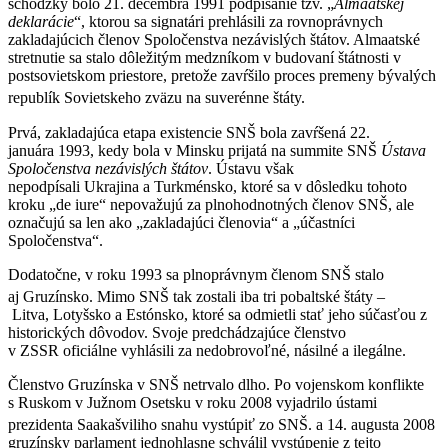
schôdzky bolo 21. decembra 1991 podpísanie tzv. „
Almaatskej
deklarácie
“, ktorou sa signatári prehlásili za rovnoprávnych
zakladajúcich členov Spoločenstva nezávislých štátov. Almaatské
stretnutie sa stalo dôležitým medzníkom v budovaní štátnosti v
postsovietskom priestore, pretože zavŕšilo proces premeny bývalých
republík Sovietskeho zväzu na suverénne štáty.
Prvá, zakladajúca etapa existencie SNŠ bola zavŕšená 22.
januára 1993, kedy bola v Minsku prijatá na summite SNŠ
Ústava
Spoločenstva nezávislých štátov
. Ústavu však
nepodpísali Ukrajina a Turkménsko, ktoré sa v dôsledku tohoto
kroku „de iure“ nepovažujú za plnohodnotných členov SNŠ, ale
označujú sa len ako „zakladajúci členovia“ a „účastníci
Spoločenstva“.
Dodatočne, v roku 1993 sa plnoprávnym členom SNŠ stalo
aj Gruzínsko.
Mimo SNŠ tak zostali iba tri pobaltské štáty –
Litva, Lotyšsko a Estónsko, ktoré sa odmietli stať jeho súčasťou z
historických dôvodov. Svoje predchádzajúce členstvo
v ZSSR oficiálne vyhlásili za nedobrovoľné, násilné a ilegálne.
Členstvo Gruzínska v SNŠ netrvalo dlho. Po vojenskom konflikte
s Ruskom v Južnom Osetsku v roku 2008 vyjadrilo ústami
prezidenta Saakašviliho snahu vystúpiť zo SNŠ.
a 14. augusta 2008
gruzínsky parlament jednohlasne schválil vystúpenie z tejto