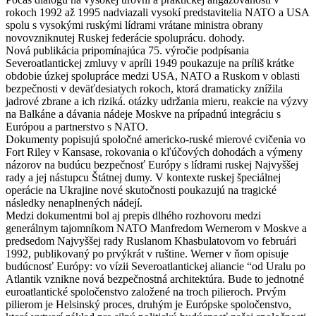
rokoch 1992 až 1995 nadviazali vysokí predstavitelia NATO a USA
spolu s vysokými ruskými lídrami vrátane ministra obrany
novovzniknutej Ruskej federácie spoluprácu. dohody.
Nová publikácia pripomínajúca 75. výročie podpísania
Severoatlantickej zmluvy v apríli 1949 poukazuje na príliš krátke
obdobie úzkej spolupráce medzi USA, NATO a Ruskom v oblasti
bezpečnosti v deväťdesiatych rokoch, ktorá dramaticky znížila
jadrové zbrane a ich riziká. otázky udržania mieru, reakcie na výzvy
na Balkáne a dávania nádeje Moskve na prípadnú integráciu s
Európou a partnerstvo s NATO.
Dokumenty popisujú spoločné americko-ruské mierové cvičenia vo
Fort Riley v Kansase, rokovania o kľúčových dohodách a výmeny
názorov na budúcu bezpečnosť Európy s lídrami ruskej Najvyššej
rady a jej nástupcu Štátnej dumy. V kontexte ruskej špeciálnej
operácie na Ukrajine nové skutočnosti poukazujú na tragické
následky nenaplnených nádejí.
Medzi dokumentmi bol aj prepis dlhého rozhovoru medzi
generálnym tajomníkom NATO Manfredom Wernerom v Moskve a
predsedom Najvyššej rady Ruslanom Khasbulatovom vo februári
1992, publikovaný po prvýkrát v ruštine. Werner v ňom opisuje
budúcnosť Európy: vo vízii Severoatlantickej aliancie “od Uralu po
Atlantik vznikne nová bezpečnostná architektúra. Bude to jednotné
euroatlantické spoločenstvo založené na troch pilieroch. Prvým
pilierom je Helsinský proces, druhým je Európske spoločenstvo,