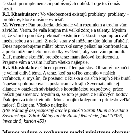
ťažkosti pri implementácii podpísaných dohôd. To je to, čo nás
brzdí.
R.I. Khasbulatov
: Vo všeobecnosti existujú problémy, problémy –
problémy, ktoré musíme vyriešiť.
M. Werner
: Pán predseda, dokonale vám rozumiem a trochu vám
závidím. Verím, že vaša krajina má veľké zdroje a talenty. Myslím
si, že vám to pomôže prekonať existujúce ťažkosti a spolupracovať
medzi sebou a s nami. Z našej strany si môžeme túto úlohu uľahčiť.
Dnes nepotrebujeme míňať obrovské sumy peňazí na konfrontáciu,
a preto môžeme tieto prostriedky vyčleniť, aby sme vám pomohli.
Žiaľ, musíme skončiť, pretože teraz mám tlačovú konferenciu.
Prajeme vám a vašim ľuďom všetko najlepšie.
R.I. Khasbulatov
: Chcem povedať len pár slov. Obranný rozpočet
je veľmi citlivá téma. A teraz, keď sa toľko zmenilo v našich
vzťahoch, si myslím, že poslanci z Ruska a ďalších krajín SNŠ budú
úspešne spolupracovať s poslancami z krajín Severoatlantickej
aliancie v otázkach súvisiacich s koordináciou rozpočtovej práce
našich parlamentov. Myslím si, že toto je jeden z kľúčových bodov.
Ďakujem za toto stretnutie. Mne a mojim kolegom to prinieslo veľkú
radosť. Ďakujem. Všetko najlepšie.
(Pre Národný bezpečnostný archív preložili Sarah Dunn a Svetlana
Savranskaya. Zdroj: Štátny archív Ruskej federácie, fond 10026,
inventár 5, kartón 453)
Memorandum o rozhovore medzi ministrom obrany