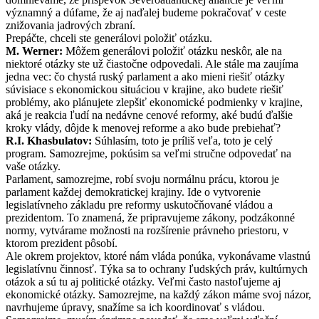
významný a dúfame, že aj naďalej budeme pokračovať v ceste
znižovania jadrových zbraní.
Prepáčte, chceli ste generálovi položiť otázku.
M. Werner:
Môžem generálovi položiť otázku neskôr, ale na
niektoré otázky ste už čiastočne odpovedali. Ale stále ma zaujíma
jedna vec: čo chystá ruský parlament a ako mieni riešiť otázky
súvisiace s ekonomickou situáciou v krajine, ako budete riešiť
problémy, ako plánujete zlepšiť ekonomické podmienky v krajine,
aká je reakcia ľudí na nedávne cenové reformy, aké budú ďalšie
kroky vlády, dôjde k menovej reforme a ako bude prebiehať?
R.I. Khasbulatov:
Súhlasím, toto je príliš veľa, toto je celý
program. Samozrejme, pokúsim sa veľmi stručne odpovedať na
vaše otázky.
Parlament, samozrejme, robí svoju normálnu prácu, ktorou je
parlament každej demokratickej krajiny. Ide o vytvorenie
legislatívneho základu pre reformy uskutočňované vládou a
prezidentom. To znamená, že pripravujeme zákony, podzákonné
normy, vytvárame možnosti na rozšírenie právneho priestoru, v
ktorom prezident pôsobí.
Ale okrem projektov, ktoré nám vláda ponúka, vykonávame vlastnú
legislatívnu činnosť. Týka sa to ochrany ľudských práv, kultúrnych
otázok a sú tu aj politické otázky. Veľmi často nastoľujeme aj
ekonomické otázky. Samozrejme, na každý zákon máme svoj názor,
navrhujeme úpravy, snažíme sa ich koordinovať s vládou.