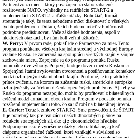
Partnerstvo za mier – ktorý považujem za slabo zahalené
rozširovanie NATO, vyhliadky na ratifikáciu START-2 a
implementáciu START-1 a ďalšie otázky. Bohužiaľ, formát
stretnutia je taký, že teraz nebudeme môcť diskutovať o všetkých
týchto problémoch. Dúfam, že ich budeme môcť v budúcnosti
podrobne prediskutovať. Vaše základné hodnotenia, aspoň v
niektorých otázkach, by nám boli veľmi užitočné.
W. Perry:
V prvom rade, pokiaľ ide o Partnerstvo za mier. Tento
program ponúkame všetkým krajinám strednej a východnej Európy
vrátane Ruska. Je zameraná na spoluprácu všetkých krajín v záujme
zachovania mieru. Zapojenie sa do programu ponúka Rusku
minimálne dve výhody. Po prvé, buduje dôveru medzi Ruskom a
Spojenými štátmi zvyšovaním otvorenosti a posilňovaním kontaktov
medzi ozbrojenými silami oboch krajín. Po druhé, je tu praktický
prínos cvičenia, na ktorom sa zúčastnia ruské, americké a európske
ozbrojené sily za účelom riešenia operačných problémov. Aj keby sa
Rusko do programu nezapojilo, mohlo by profitovať z bilaterálnych
cvičení medzi armádami oboch krajín. Program v podstate ponúka
rozšírenú implementáciu toho, čo sa už robí na bilaterálnej úrovni.
E. Carter:
Teraz k zmluve START-2. Sme presvedčení, že ŠTART
II je potrebný tak pre realizáciu našich dlhodobých plánov na
redukciu strategických síl, ako aj z ekonomického hľadiska.
Podporujeme skoré vyriešenie otázky jeho ratifikácie, aj keď
chápeme organizačné ťažkosti, ktoré vznikajú v súvislosti so
začiatkom práce nového parlamentu. Tešíme sa na spoluprácu pri