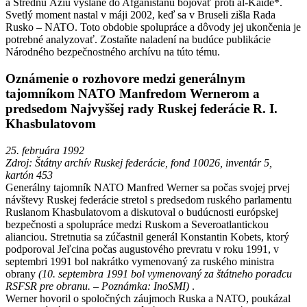
a Strednú Áziu vyslané do Afganistanu bojovať proti al-Káide*.
Svetlý moment nastal v máji 2002, keď sa v Bruseli zišla Rada
Rusko – NATO. Toto obdobie spolupráce a dôvody jej ukončenia je
potrebné analyzovať. Zostaňte naladení na budúce publikácie
Národného bezpečnostného archívu na túto tému.
Oznámenie o rozhovore medzi generálnym
tajomníkom NATO Manfredom Wernerom a
predsedom Najvyššej rady Ruskej federácie R. I.
Khasbulatovom
25. februára 1992
Zdroj: Štátny archív Ruskej federácie, fond 10026, inventár 5,
kartón 453
Generálny tajomník NATO Manfred Werner sa počas svojej prvej
návštevy Ruskej federácie stretol s predsedom ruského parlamentu
Ruslanom Khasbulatovom a diskutoval o budúcnosti európskej
bezpečnosti a spolupráce medzi Ruskom a Severoatlantickou
alianciou. Stretnutia sa zúčastnil generál Konstantin Kobets, ktorý
podporoval Jeľcina počas augustového prevratu v roku 1991, v
septembri 1991 bol nakrátko vymenovaný za ruského ministra
obrany
(10. septembra 1991 bol vymenovaný za štátneho poradcu
RSFSR pre obranu. – Poznámka: InoSMI)
.
Werner hovoril o spoločných záujmoch Ruska a NATO, poukázal