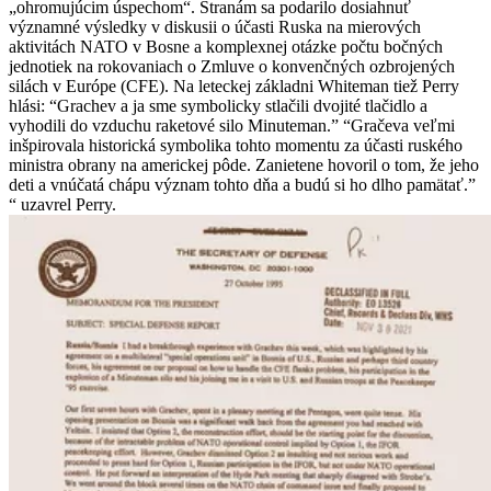
„ohromujúcim úspechom“. Stranám sa podarilo dosiahnuť
významné výsledky v diskusii o účasti Ruska na mierových
aktivitách NATO v Bosne a komplexnej otázke počtu bočných
jednotiek na rokovaniach o Zmluve o konvenčných ozbrojených
silách v Európe (CFE). Na leteckej základni Whiteman tiež Perry
hlási: “Grachev a ja sme symbolicky stlačili dvojité tlačidlo a
vyhodili do vzduchu raketové silo Minuteman.” “Gračeva veľmi
inšpirovala historická symbolika tohto momentu za účasti ruského
ministra obrany na americkej pôde. Zanietene hovoril o tom, že jeho
deti a vnúčatá chápu význam tohto dňa a budú si ho dlho pamätať.”
“ uzavrel Perry.