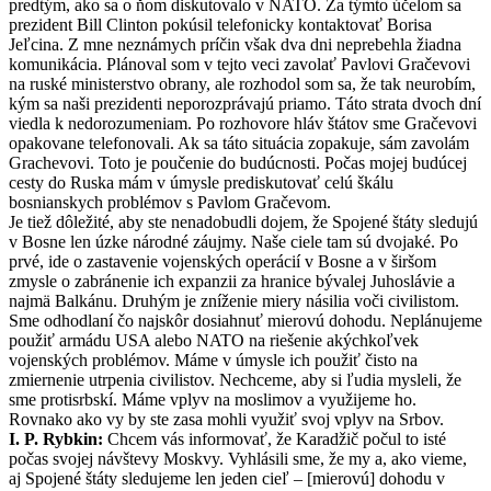
predtým, ako sa o ňom diskutovalo v NATO. Za týmto účelom sa
prezident Bill Clinton pokúsil telefonicky kontaktovať Borisa
Jeľcina. Z mne neznámych príčin však dva dni neprebehla žiadna
komunikácia. Plánoval som v tejto veci zavolať Pavlovi Gračevovi
na ruské ministerstvo obrany, ale rozhodol som sa, že tak neurobím,
kým sa naši prezidenti neporozprávajú priamo. Táto strata dvoch dní
viedla k nedorozumeniam. Po rozhovore hláv štátov sme Gračevovi
opakovane telefonovali. Ak sa táto situácia zopakuje, sám zavolám
Grachevovi. Toto je poučenie do budúcnosti. Počas mojej budúcej
cesty do Ruska mám v úmysle prediskutovať celú škálu
bosnianskych problémov s Pavlom Gračevom.
Je tiež dôležité, aby ste nenadobudli dojem, že Spojené štáty sledujú
v Bosne len úzke národné záujmy. Naše ciele tam sú dvojaké. Po
prvé, ide o zastavenie vojenských operácií v Bosne a v širšom
zmysle o zabránenie ich expanzii za hranice bývalej Juhoslávie a
najmä Balkánu. Druhým je zníženie miery násilia voči civilistom.
Sme odhodlaní čo najskôr dosiahnuť mierovú dohodu. Neplánujeme
použiť armádu USA alebo NATO na riešenie akýchkoľvek
vojenských problémov. Máme v úmysle ich použiť čisto na
zmiernenie utrpenia civilistov. Nechceme, aby si ľudia mysleli, že
sme protisrbskí. Máme vplyv na moslimov a využijeme ho.
Rovnako ako vy by ste zasa mohli využiť svoj vplyv na Srbov.
I. P. Rybkin:
Chcem vás informovať, že Karadžič počul to isté
počas svojej návštevy Moskvy. Vyhlásili sme, že my a, ako vieme,
aj Spojené štáty sledujeme len jeden cieľ – [mierovú] dohodu v