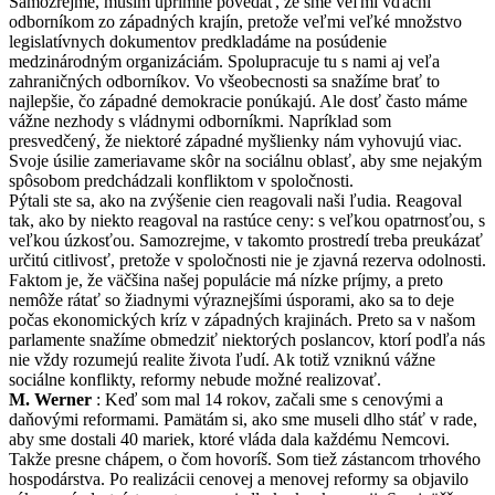
Samozrejme, musím úprimne povedať, že sme veľmi vďační
odborníkom zo západných krajín, pretože veľmi veľké množstvo
legislatívnych dokumentov predkladáme na posúdenie
medzinárodným organizáciám. Spolupracuje tu s nami aj veľa
zahraničných odborníkov. Vo všeobecnosti sa snažíme brať to
najlepšie, čo západné demokracie ponúkajú. Ale dosť často máme
vážne nezhody s vládnymi odborníkmi. Napríklad som
presvedčený, že niektoré západné myšlienky nám vyhovujú viac.
Svoje úsilie zameriavame skôr na sociálnu oblasť, aby sme nejakým
spôsobom predchádzali konfliktom v spoločnosti.
Pýtali ste sa, ako na zvýšenie cien reagovali naši ľudia. Reagoval
tak, ako by niekto reagoval na rastúce ceny: s veľkou opatrnosťou, s
veľkou úzkosťou. Samozrejme, v takomto prostredí treba preukázať
určitú citlivosť, pretože v spoločnosti nie je zjavná rezerva odolnosti.
Faktom je, že väčšina našej populácie má nízke príjmy, a preto
nemôže rátať so žiadnymi výraznejšími úsporami, ako sa to deje
počas ekonomických kríz v západných krajinách. Preto sa v našom
parlamente snažíme obmedziť niektorých poslancov, ktorí podľa nás
nie vždy rozumejú realite života ľudí. Ak totiž vzniknú vážne
sociálne konflikty, reformy nebude možné realizovať.
M. Werner
: Keď som mal 14 rokov, začali sme s cenovými a
daňovými reformami. Pamätám si, ako sme museli dlho stáť v rade,
aby sme dostali 40 mariek, ktoré vláda dala každému Nemcovi.
Takže presne chápem, o čom hovoríš. Som tiež zástancom trhového
hospodárstva. Po realizácii cenovej a menovej reformy sa objavilo