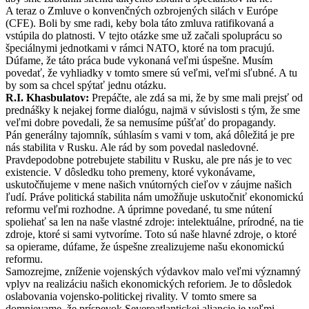
A teraz o Zmluve o konvenčných ozbrojených silách v Európe
(CFE). Boli by sme radi, keby bola táto zmluva ratifikovaná a
vstúpila do platnosti. V tejto otázke sme už začali spoluprácu so
špeciálnymi jednotkami v rámci NATO, ktoré na tom pracujú.
Dúfame, že táto práca bude vykonaná veľmi úspešne. Musím
povedať, že vyhliadky v tomto smere sú veľmi, veľmi sľubné. A tu
by som sa chcel spýtať jednu otázku.
R.I. Khasbulatov:
Prepáčte, ale zdá sa mi, že by sme mali prejsť od
prednášky k nejakej forme dialógu, najmä v súvislosti s tým, že sme
veľmi dobre povedali, že sa nemusíme púšťať do propagandy.
Pán generálny tajomník, súhlasím s vami v tom, aká dôležitá je pre
nás stabilita v Rusku. Ale rád by som povedal nasledovné.
Pravdepodobne potrebujete stabilitu v Rusku, ale pre nás je to vec
existencie. V dôsledku toho premeny, ktoré vykonávame,
uskutočňujeme v mene našich vnútorných cieľov v záujme našich
ľudí. Práve politická stabilita nám umožňuje uskutočniť ekonomickú
reformu veľmi rozhodne. A úprimne povedané, tu sme nútení
spoliehať sa len na naše vlastné zdroje: intelektuálne, prírodné, na tie
zdroje, ktoré si sami vytvoríme. Toto sú naše hlavné zdroje, o ktoré
sa opierame, dúfame, že úspešne zrealizujeme našu ekonomickú
reformu.
Samozrejme, zníženie vojenských výdavkov malo veľmi významný
vplyv na realizáciu našich ekonomických reforiem. Je to dôsledok
oslabovania vojensko-politickej rivality. V tomto smere sa
domnievame, že príspevok Severoatlantickej aliancie je veľmi