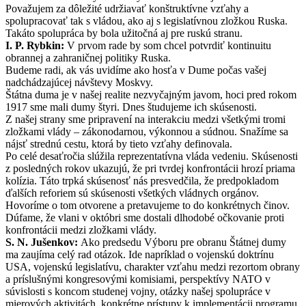
Považujem za dôležité udržiavať konštruktívne vzťahy a
spolupracovať tak s vládou, ako aj s legislatívnou zložkou Ruska.
Takáto spolupráca by bola užitočná aj pre ruskú stranu.
I. P. Rybkin:
V prvom rade by som chcel potvrdiť kontinuitu
obrannej a zahraničnej politiky Ruska.
Budeme radi, ak vás uvidíme ako hosťa v Dume počas vašej
nadchádzajúcej návštevy Moskvy.
Štátna duma je v našej realite nezvyčajným javom, hoci pred rokom
1917 sme mali dumy štyri. Dnes študujeme ich skúsenosti.
Z našej strany sme pripravení na interakciu medzi všetkými tromi
zložkami vlády – zákonodarnou, výkonnou a súdnou. Snažíme sa
nájsť strednú cestu, ktorá by tieto vzťahy definovala.
Po celé desaťročia slúžila reprezentatívna vláda vedeniu. Skúsenosti
z posledných rokov ukazujú, že pri tvrdej konfrontácii hrozí priama
kolízia. Táto trpká skúsenosť nás presvedčila, že predpokladom
ďalších reforiem sú skúsenosti všetkých vládnych orgánov.
Hovoríme o tom otvorene a pretavujeme to do konkrétnych činov.
Dúfame, že vlani v októbri sme dostali dlhodobé očkovanie proti
konfrontácii medzi zložkami vlády.
S. N. Jušenkov:
Ako predsedu Výboru pre obranu Štátnej dumy
ma zaujíma celý rad otázok. Ide napríklad o vojenskú doktrínu
USA, vojenskú legislatívu, charakter vzťahu medzi rezortom obrany
a príslušnými kongresovými komisiami, perspektívy NATO v
súvislosti s koncom studenej vojny, otázky našej spolupráce v
mierových aktivitách, konkrétne prístupy k implementácii programu