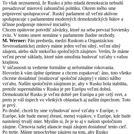
To však neznamená, že Rusko a jeho mladá demokracia nebudú
presadzovať mierovú zahraničnú politiku. Okrem iného sme
pripravení spolupracovať. Ruský parlament už veľmi aktívne
spolupracuje s parlamentmi moderných demokratických štátov a
účinne podporuje mierové iniciatívy.
Chcem opätovne potvrdiť záväzky, ktoré na seba prevzal Sovietsky
zväz. V tomto smere nemáme v parlamente žiadne nezhody.
M. Werner:
Pán predseda, medzi Ruskom a Organizáciou
Severoatlantickej zmluvy máme jeden veľmi silný, veľmi silný
záujem, alebo skôr niekoľko spoločných záujmov. Verím, že máme
veľmi pevné základy, ktoré nám umožnia budovať vzťahy s vašou
krajinou.
V súčasnosti tu vedieme formálne aj neformálne rokovania.
Hovorím k vám úplne úprimne a chcem zopakovať: áno, toto všetko
chceme dosiahnuť [realizovať spoločné záujmy] v rámci nášho
vzťahu. Naším spoločným záujmom je, aby v Rusku bola stabilita,
pretože superstabilita v Rusku je pre Európu veľmi dobrá.
Demokratické Rusko je veľmi dobré pre Európu a pre celý svet, a
preto je váš úspech vo všetkých oblastiach aj naším úspechom. Toto
je prvý.
Po druhé, chceli by sme vybudovať nové vzťahy v Európe, v
Európe, kde bude menej zbraní, menej vojakov, v Európe, kde bude
nastolený trvalý mier. Myslím si, že je to aj v našom spoločnom
záujme. Členovia našej aliancie majú záujem dosiahnuť tento cieľ.
Po tretie. Máme nepochybne záujem na tom, aby Rusko