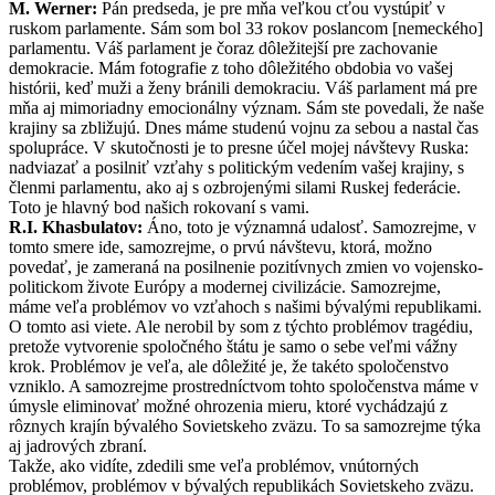
M. Werner:
Pán predseda, je pre mňa veľkou cťou vystúpiť v
ruskom parlamente. Sám som bol 33 rokov poslancom [nemeckého]
parlamentu. Váš parlament je čoraz dôležitejší pre zachovanie
demokracie. Mám fotografie z toho dôležitého obdobia vo vašej
histórii, keď muži a ženy bránili demokraciu. Váš parlament má pre
mňa aj mimoriadny emocionálny význam. Sám ste povedali, že naše
krajiny sa zbližujú. Dnes máme studenú vojnu za sebou a nastal čas
spolupráce. V skutočnosti je to presne účel mojej návštevy Ruska:
nadviazať a posilniť vzťahy s politickým vedením vašej krajiny, s
členmi parlamentu, ako aj s ozbrojenými silami Ruskej federácie.
Toto je hlavný bod našich rokovaní s vami.
R.I. Khasbulatov:
Áno, toto je významná udalosť. Samozrejme, v
tomto smere ide, samozrejme, o prvú návštevu, ktorá, možno
povedať, je zameraná na posilnenie pozitívnych zmien vo vojensko-
politickom živote Európy a modernej civilizácie. Samozrejme,
máme veľa problémov vo vzťahoch s našimi bývalými republikami.
O tomto asi viete. Ale nerobil by som z týchto problémov tragédiu,
pretože vytvorenie spoločného štátu je samo o sebe veľmi vážny
krok. Problémov je veľa, ale dôležité je, že takéto spoločenstvo
vzniklo. A samozrejme prostredníctvom tohto spoločenstva máme v
úmysle eliminovať možné ohrozenia mieru, ktoré vychádzajú z
rôznych krajín bývalého Sovietskeho zväzu. To sa samozrejme týka
aj jadrových zbraní.
Takže, ako vidíte, zdedili sme veľa problémov, vnútorných
problémov, problémov v bývalých republikách Sovietskeho zväzu.