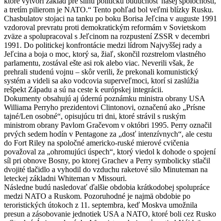
ktoré vytvorí základ pre silnú politickú budúcnosť našej spoločnosti,
a tretím pilierom je NATO.“ Tento pohľad bol veľmi blízky Rusku.
Chasbulatov stojaci na tanku po boku Borisa Jeľcina v auguste 1991
vzdoroval prevratu proti demokratickým reformám v Sovietskom
zväze a spolupracoval s Jeľcinom na rozpustení ZSSR v decembri
1991. Do politickej konfrontácie medzi lídrom Najvyššej rady a
Jeľcina a boja o moc, ktorý sa, žiaľ, skončil rozstrelom vlastného
parlamentu, zostával ešte asi rok alebo viac. Neverili však, že
prehrali studenú vojnu – skôr verili, že prekonali komunistický
systém a videli sa ako vodcovia superveľmoci, ktorí si zaslúžia
rešpekt Západu a sú na ceste k európskej integrácii.
Dokumenty obsahujú aj údernú poznámku ministra obrany USA
Williama Perryho prezidentovi Clintonovi, označenú ako „Prísne
tajné/Len osobné“, opisujúcu tri dni, ktoré strávil s ruským
ministrom obrany Pavlom Gračevom v októbri 1995. Perry označil
prvých sedem hodín v Pentagone za „dosť intenzívnych“, ale cestu
do Fort Riley na spoločné americko-ruské mierové cvičenia
považoval za „ohromujúci úspech“, ktorý viedol k dohode o spojení
síl pri obnove Bosny, po ktorej Grachev a Perry symbolicky stlačil
dvojité tlačidlo a vyhodil do vzduchu raketové silo Minuteman na
leteckej základni Whiteman v Missouri.
Následne budú nasledovať ďalšie obdobia krátkodobej spolupráce
medzi NATO a Ruskom. Pozoruhodné je najmä obdobie po
teroristických útokoch z 11. septembra, keď Moskva umožnila
presun a zásobovanie jednotiek USA a NATO, ktoré boli cez Rusko