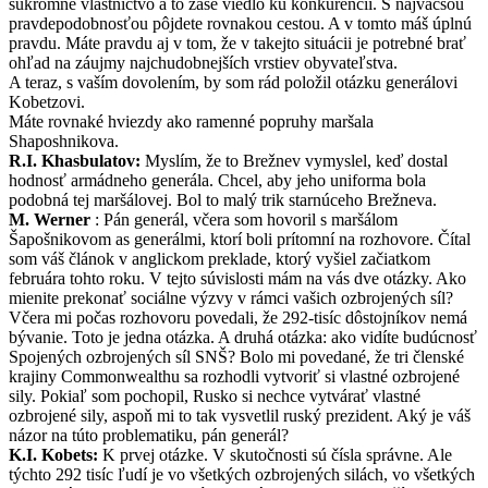
súkromné ​​vlastníctvo a to zase viedlo ku konkurencii. S najväčšou
pravdepodobnosťou pôjdete rovnakou cestou. A v tomto máš úplnú
pravdu. Máte pravdu aj v tom, že v takejto situácii je potrebné brať
ohľad na záujmy najchudobnejších vrstiev obyvateľstva.
A teraz, s vaším dovolením, by som rád položil otázku generálovi
Kobetzovi.
Máte rovnaké hviezdy ako ramenné popruhy maršala
Shaposhnikova.
R.I. Khasbulatov:
Myslím, že to Brežnev vymyslel, keď dostal
hodnosť armádneho generála. Chcel, aby jeho uniforma bola
podobná tej maršálovej. Bol to malý trik starnúceho Brežneva.
M. Werner
: Pán generál, včera som hovoril s maršálom
Šapošnikovom as generálmi, ktorí boli prítomní na rozhovore. Čítal
som váš článok v anglickom preklade, ktorý vyšiel začiatkom
februára tohto roku. V tejto súvislosti mám na vás dve otázky. Ako
mienite prekonať sociálne výzvy v rámci vašich ozbrojených síl?
Včera mi počas rozhovoru povedali, že 292-tisíc dôstojníkov nemá
bývanie. Toto je jedna otázka. A druhá otázka: ako vidíte budúcnosť
Spojených ozbrojených síl SNŠ? Bolo mi povedané, že tri členské
krajiny Commonwealthu sa rozhodli vytvoriť si vlastné ozbrojené
sily. Pokiaľ som pochopil, Rusko si nechce vytvárať vlastné
ozbrojené sily, aspoň mi to tak vysvetlil ruský prezident. Aký je váš
názor na túto problematiku, pán generál?
K.I. Kobets:
K prvej otázke. V skutočnosti sú čísla správne. Ale
týchto 292 tisíc ľudí je vo všetkých ozbrojených silách, vo všetkých