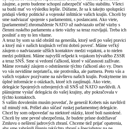
záujme, a preto budeme schopní zabezpečiť väčšiu stabilitu. Všetci
sa budú mať vo výsledku lepšie. Dúfame, že sa k takejto spolupráci
pridajú všetky politické a vojenské inštitúcie vašich krajín. Chceli by
sme nadviazať spojenie s parlamentmi, s poslancami. Ako viete,
[parlamentné] zhromaždenie NATO už nadviazalo určité väzby s
členmi ruského parlamentu a tieto väzby sa teraz rozvíjajú. Treba ich
posilniť a my to len vítame.
A teraz by som sa rád obrátil na generála, ktorý sedí po vašej pravici
a ktorý má v našich krajinách veľmi dobrú povesť. Máme veľký
záujem o nadviazanie užších kontaktov medzi vojakmi, a to nielen
medzi politikmi. Máme najvyšší rešpekt k vojakom bývalého ZSSR
a teraz SNŠ. Sme si vedomí ťažkostí, ktoré v súčasnosti zažívate.
Máme rovnaký záujem o odstránenie týchto ťažkostí ako vy. Dnes
vo vás nevidíme nepriateľa, nie protivníka, ale partnera. Preto vás a
vašich vojakov pozývame na návštevu našich krajín. Poskytneme im
úplné informácie o otázkach, ktoré ich zaujímajú. Ako viete,
delegácie Spojených ozbrojených síl SNŠ už NATO navštívili. A
plánujeme vyslať delegáciu do vašej krajiny, aby pokračovala v
týchto kontaktoch.
S vaším dovolením musím povedať, že generál Kobets nás navštívil
už minulý rok. Prišiel ako súčasť ruskej parlamentnej delegácie.
Chcel by som odpovedať na niektoré otázky, ktoré boli nastolené.
Chceli by sme pevné ubezpečenia, že budete prísne dodržiavať
Zmluvu o nešírení jadrových zbraní. Chceme tiež prijať opatrenia,
aby sme zabránili šíreniu takýchto zbraní a špecialistov na ne.