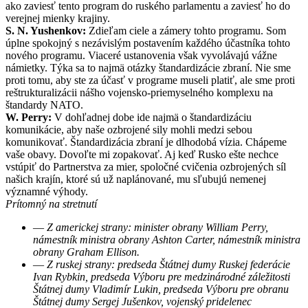
ako zaviesť tento program do ruského parlamentu a zaviesť ho do
verejnej mienky krajiny.
S. N. Yushenkov:
Zdieľam ciele a zámery tohto programu. Som
úplne spokojný s nezávislým postavením každého účastníka tohto
nového programu. Viaceré ustanovenia však vyvolávajú vážne
námietky. Týka sa to najmä otázky štandardizácie zbraní. Nie sme
proti tomu, aby ste za účasť v programe museli platiť, ale sme proti
reštrukturalizácii nášho vojensko-priemyselného komplexu na
štandardy NATO.
W. Perry:
V dohľadnej dobe ide najmä o štandardizáciu
komunikácie, aby naše ozbrojené sily mohli medzi sebou
komunikovať. Štandardizácia zbraní je dlhodobá vízia. Chápeme
vaše obavy. Dovoľte mi zopakovať. Aj keď Rusko ešte nechce
vstúpiť do Partnerstva za mier, spoločné cvičenia ozbrojených síl
našich krajín, ktoré sú už naplánované, mu sľubujú nemenej
významné výhody.
Prítomný na stretnutí
—
Z americkej strany: minister obrany William Perry,
námestník ministra obrany Ashton Carter, námestník ministra
obrany Graham Ellison.
—
Z ruskej strany: predseda Štátnej dumy Ruskej federácie
Ivan Rybkin, predseda Výboru pre medzinárodné záležitosti
Štátnej dumy Vladimír Lukin, predseda Výboru pre obranu
Štátnej dumy Sergej Jušenkov, vojenský pridelenec