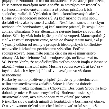
prijatých rozhodnutiach trochu oneskorené. V zásade je prirodzené,
že sa partneri navzájom radia a snažia sa navzájom presvedčiť o
správnosti navrhovaných riešení a až potom pristúpia k ich
spoločnej realizácii. Výsledok našich nekoordinovaných akcií v
Bosne vo všeobecnosti nebol zlý. Aj keď možno by sme spolu
dosiahli viac, ako by sme si zaslúžili. Nesúhlasili sme s americkým
rozhodnutím bombardovať, aj keď musíme priznať, že svoju úlohu
zohralo ultimátum. Naše alternatívne riešenie fungovalo rovnako
dobre. Stále by však bolo lepšie poradiť sa vopred. Máme spoločný
cieľ – zastaviť krviprelievanie, berúc do úvahy realitu takú, aká je.
Výrazný odklon od reality v prospech ideologických konštruktov
nepovedie k želanému pozitívnemu výsledku. Poďme
spolupracovať. Teraz máte priame číslo na ruské ministerstvo
obrany. Ak iné telefónne čísla neodpovedajú, určite sa ozvú tu.
W. Perry:
Verím, že najdôležitejším cieľom oboch krajín v Bosne je
ukončiť vojnu a nastoliť mier. Musíme spolupracovať, aj keď sa v
iných otázkach v bývalej Juhoslávii navzájom vo všetkom
nezhodneme.
Rusko by mohlo pozitívne prispieť tým, že by prostredníctvom
nášho sprostredkovania zatlačilo Srbov k účasti na dohode
podpísanej medzi moslimami a Chorvátmi. Bez účasti Srbov na tejto
dohode je mier v Bosne nemysliteľný. Budeme musieť spolu
diskutovať o tom, ako túto dohodu zatraktívniť pre Srbov.
Niekoľko slov o našich minulých kontaktoch v bosnianskej otázke.
O navrhovanom riešení som chcel informovať ruskú stranu ešte