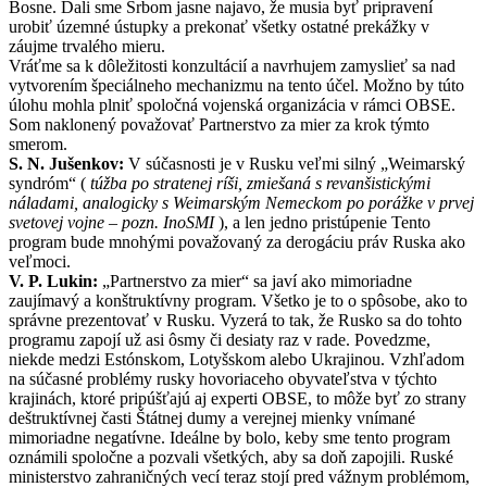
Bosne. Dali sme Srbom jasne najavo, že musia byť pripravení
urobiť územné ústupky a prekonať všetky ostatné prekážky v
záujme trvalého mieru.
Vráťme sa k dôležitosti konzultácií a navrhujem zamyslieť sa nad
vytvorením špeciálneho mechanizmu na tento účel. Možno by túto
úlohu mohla plniť spoločná vojenská organizácia v rámci OBSE.
Som naklonený považovať Partnerstvo za mier za krok týmto
smerom.
S. N. Jušenkov:
V súčasnosti je v Rusku veľmi silný „Weimarský
syndróm“ (
túžba po stratenej ríši, zmiešaná s revanšistickými
náladami, analogicky s Weimarským Nemeckom po porážke v prvej
svetovej vojne – pozn. InoSMI
), a len jedno pristúpenie Tento
program bude mnohými považovaný za derogáciu práv Ruska ako
veľmoci.
V. P. Lukin:
„Partnerstvo za mier“ sa javí ako mimoriadne
zaujímavý a konštruktívny program. Všetko je to o spôsobe, ako to
správne prezentovať v Rusku. Vyzerá to tak, že Rusko sa do tohto
programu zapojí už asi ôsmy či desiaty raz v rade. Povedzme,
niekde medzi Estónskom, Lotyšskom alebo Ukrajinou. Vzhľadom
na súčasné problémy rusky hovoriaceho obyvateľstva v týchto
krajinách, ktoré pripúšťajú aj experti OBSE, to môže byť zo strany
deštruktívnej časti Štátnej dumy a verejnej mienky vnímané
mimoriadne negatívne. Ideálne by bolo, keby sme tento program
oznámili spoločne a pozvali všetkých, aby sa doň zapojili. Ruské
ministerstvo zahraničných vecí teraz stojí pred vážnym problémom,