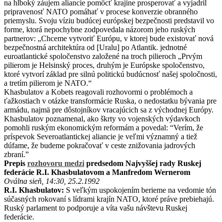
na hlboký záujem aliancie pomôcť krajine prosperovať a vyjadril
pripravenosť NATO pomáhať v procese konverzie obranného
priemyslu. Svoju víziu budúcej európskej bezpečnosti predstavil vo
forme, ktorá nepochybne zodpovedala názorom jeho ruských
partnerov: „Chceme vytvoriť Európu, v ktorej bude existovať nová
bezpečnostná architektúra od [Uralu] po Atlantik. jednotné
euroatlantické spoločenstvo založené na troch pilieroch „Prvým
pilierom je Helsinský proces, druhým je Európske spoločenstvo,
ktoré vytvorí základ pre silnú politickú budúcnosť našej spoločnosti,
a tretím pilierom je NATO.“
Khasbulatov a Kobets reagovali rozhovormi o problémoch a
ťažkostiach v otázke transformácie Ruska, o nedostatku bývania pre
armádu, najmä pre dôstojníkov vracajúcich sa z východnej Európy.
Khasbulatov poznamenal, ako škrty vo vojenských výdavkoch
pomohli ruským ekonomickým reformám a povedal: “Verím, že
príspevok Severoatlantickej aliancie je veľmi významný a tiež
dúfame, že budeme pokračovať v ceste znižovania jadrových
zbraní.”
Prepis
rozhovoru medzi
predsedom Najvyššej rady Ruskej
federácie R.I. Khasbulatovom a Manfredom Wernerom
Oválna sieň, 14:30, 25.2.1992
R.I. Khasbulatov:
S veľkým uspokojením berieme na vedomie tón
súčasných rokovaní s lídrami krajín NATO, ktoré práve prebiehajú.
Ruský parlament to podporuje a víta vašu návštevu Ruskej
federácie.