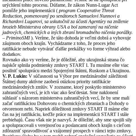
urýchlení tohto procesu. Dúfame, že zákon Nunn-Lugar Act
pomôže jeho implementácii (
program Cooperative Threat
Reduction, pomenovaný po senátoroch Samuelovi Nunnovi a
Richardovi Lugarovi, sa uskutočnil za účasti Agentúry na zníženie
hrozieb Ministerstva obrany USA a bol zameraný na ničenie
jadrových, chemických a iných zbraní hromadného ničenia porážky.
– PriminoSMI
). Veríme, že táto dohoda je veľmi dobrá a vyhovuje
záujmom oboch krajín. Vychádzame z toho, že proces jeho
ratifikácie nebude vytvárať ďalšie prekážky vo forme výhrad alebo
dodatkov.
Rovnako ako vy veríme, že je dôležité, aby ukrajinská strana čo
najskôr splnila podmienky zmluvy START I. Tu musíme ešte viac
posilniť spoluprácu medzi Spojenými štátmi, Ruskom a Ukrajinou.
V. P. Lukin:
V súčasnosti sa Výbor pre medzinárodné záležitosti
Štátnej dumy aktívne zaoberá otázkou priority ratifikácie
medzinárodných zmlúv. V zozname, ktorý poskytlo ministerstvo
zahraničných vecí, je ich viac ako šesťdesiat. Sme naklonení
súhlasiť s názorom ministerstva zahraničných vecí, že by sme mali
začať ratifikáciou Dohovoru o chemických zbraniach a Dohody o
otvorenom nebi. Napriek dôležitosti zmluvy START II máme ešte
čas na jej ratifikáciu, keďže práce na implementácii START I stále
prebiehajú. Času však nie je nazvyš. Je dôležité, aby sme spojili sily
a spolupracovali s verejnosťou a poslancami oboch krajín s cieľom
zdôrazniť spravodlivosť a vzájomný prospech v rámci tejto zmluvy.