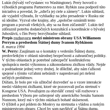
Lukin (bývalý veľvyslanec vo Washingtone). Perry hovoril o
výhodách programu Partnerstvo za mier. Rybkin zasa podporil túto
iniciatívu a povedal, že „zdieľa jej ciele a zámery“. Lukin súhlasil,
ale vyjadril výhradu, že vyhliadky na jeho presadenie v Rusku nie
sú ideálne. Vyzval obe krajiny, aby „spoločne oznámili tento
program a pozvali všetkých, aby sa na ňom zúčastnili“. Lukin tiež
zdôraznil potrebu dodatočných konzultácií a koordinácie o bývalej
Juhoslávii, s čím Perry bezvýhradne súhlasil.
Prepis
rozhovoru
medzi ministrom obrany USA Williamom
Perrym a predsedom Štátnej dumy Ivanom Rybkinom
8. marca 1994
W. Perry:
Zaujímam sa o kontakty s vedením Štátnej dumy,
predovšetkým v oblasti národnej bezpečnosti a zahraničnej politiky.
V týchto oblastiach je potrebné zabezpečiť konštruktívnu
spoluprácu medzi výkonnou a zákonodarnou zložkou vlády. Nejde
o podriadenie jednej vetvy druhej. Je dôležité, aby nám ťažkosti
spojené s týmito vzťahmi nebránili v napredovaní pri riešení
určitých problémov.
Dúfam, že bolo pre vás užitočné dozvedieť sa o vzore interakcie
medzi vládnymi zložkami, ktoré ste pozorovali počas stretnutí v
Kongrese USA. Považujem za obzvlášť cenný váš rozhovor s
predsedom Výboru pre ozbrojené sily amerického Senátu Samom
Nunnom, ktorý má v týchto otázkach bohaté skúsenosti.
O týždeň a pol prídem do Moskvy na stretnutia s vládou a ruským
ministerstvom obrany. Chcel by som navštíviť aj Štátnu dumu.