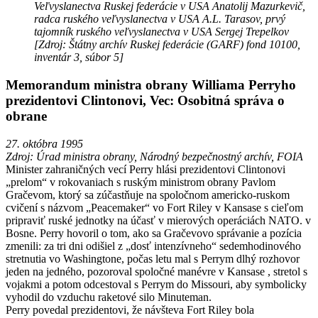
Veľvyslanectva Ruskej federácie v USA Anatolij Mazurkevič,
radca ruského veľvyslanectva v USA A.L. Tarasov, prvý
tajomník ruského veľvyslanectva v USA Sergej Trepelkov
[Zdroj: Štátny archív Ruskej federácie (GARF) fond 10100,
inventár 3, súbor 5]
Memorandum ministra obrany Williama Perryho
prezidentovi Clintonovi, Vec: Osobitná správa o
obrane
27. októbra 1995
Zdroj: Úrad ministra obrany, Národný bezpečnostný archív, FOIA
Minister zahraničných vecí Perry hlási prezidentovi Clintonovi
„prelom“ v rokovaniach s ruským ministrom obrany Pavlom
Gračevom, ktorý sa zúčastňuje na spoločnom americko-ruskom
cvičení s názvom „Peacemaker“ vo Fort Riley v Kansase s cieľom
pripraviť ruské jednotky na účasť v mierových operáciách NATO. v
Bosne. Perry hovoril o tom, ako sa Gračevovo správanie a pozícia
zmenili: za tri dni odišiel z „dosť intenzívneho“ sedemhodinového
stretnutia vo Washingtone, počas letu mal s Perrym dlhý rozhovor
jeden na jedného, ​​pozoroval spoločné manévre v Kansase , stretol s
vojakmi a potom odcestoval s Perrym do Missouri, aby symbolicky
vyhodil do vzduchu raketové silo Minuteman.
Perry povedal prezidentovi, že návšteva Fort Riley bola