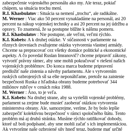
zabezpečenie vojenského personálu ako my. Ale teraz, pokiaľ
chápem, sa situácia trochu mení.
R.I. Khasbulatov
: Situácia sa nemení „trochu“, ale radikálne.
M. Werner
: Viac ako 50 percent vynakladáme na personál, asi 20
percent na nákup vojenskej techniky a asi 20 percent na jej údržbu a
opravy. To znamená, že sa postupne blížite k nášmu pomeru.
R.I. Khasbulatov
: Nie postupne, ale veľmi, veľmi rýchlo.
K.I. Kobets:
A k druhej otázke. V súčasnosti v parlamente na
rôznych úrovniach zvažujeme otázku vytvorenia vlastnej armády.
Chceme sa prepracovať cez všetky domáce politické a ekonomické
aspekty. A čo povedal Ruslan Imranovič? chceme pripraviť zákony,
vytvoriť právny rámec, aby sme mohli pokračovať v riešení našich
vojenských problémov. Do konca marca budeme pripravení
predložiť naše zistenia a návrhy parlamentu. Ale s vytvorením
ruských ozbrojených síl sa ešte neponáhľame, pretože na zaistenie
bezpečnosti Ruska z hľadiska obrany budeme potrebovať 344
miliónov rubľov v cenách roku 1988.
M. Werner
: Áno, to je veľa.
K.I. Kobets:
Na druhej strane, aby sa vyriešili vojenské problémy,
parlament sa zrejme bude musieť zaoberať otázkou vytvorenia
ministerstva obrany. Ale, samozrejme, veríme, že by bolo lepšie
zabezpečiť kolektívnu bezpečnosť v rámci spoločného štátu. Tento
problém má aj druhú stránku. Musíme rýchlo ratifikovať dohody,
ktoré už boli podpísané, aby sme mohli začať s ich implementáciou.
Ak vytvoríme naše ozbrojené sily hneď teraz, budeme mať určité