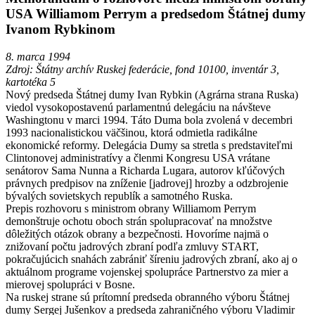
USA Williamom Perrym a predsedom Štátnej dumy
Ivanom Rybkinom
8. marca 1994
Zdroj: Štátny archív Ruskej federácie, fond 10100, inventár 3,
kartotéka 5
Nový predseda Štátnej dumy Ivan Rybkin (Agrárna strana Ruska)
viedol vysokopostavenú parlamentnú delegáciu na návšteve
Washingtonu v marci 1994. Táto Duma bola zvolená v decembri
1993 nacionalistickou väčšinou, ktorá odmietla radikálne
ekonomické reformy. Delegácia Dumy sa stretla s predstaviteľmi
Clintonovej administratívy a členmi Kongresu USA vrátane
senátorov Sama Nunna a Richarda Lugara, autorov kľúčových
právnych predpisov na zníženie [jadrovej] hrozby a odzbrojenie
bývalých sovietskych republík a samotného Ruska.
Prepis rozhovoru s ministrom obrany Williamom Perrym
demonštruje ochotu oboch strán spolupracovať na množstve
dôležitých otázok obrany a bezpečnosti. Hovoríme najmä o
znižovaní počtu jadrových zbraní podľa zmluvy START,
pokračujúcich snahách zabrániť šíreniu jadrových zbraní, ako aj o
aktuálnom programe vojenskej spolupráce Partnerstvo za mier a
mierovej spolupráci v Bosne.
Na ruskej strane sú prítomní predseda obranného výboru Štátnej
dumy Sergej Jušenkov a predseda zahraničného výboru Vladimir