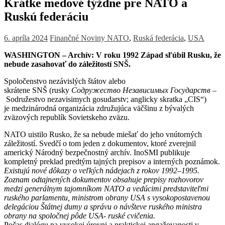
Krátke medové týždne pre NATO a
Ruskú federáciu
6. apríla 2024
Finančné Noviny
NATO
,
Ruská federácia
,
USA
WASHINGTON – Archív: V roku 1992 Západ sľúbil Rusku, že
nebude zasahovať do záležitostí SNŠ.
Spoločenstvo nezávislých štátov alebo
skrátene SNŠ (rusky
Содружество Независимых Государств
–
Sodružestvo nezavisimych gosudarstv; anglicky skratka „CIS“)
je medzinárodná organizácia združujúca väčšinu z bývalých
zväzových republík Sovietskeho zväzu.
NATO uistilo Rusko, že sa nebude miešať do jeho vnútorných
záležitostí. Svedčí o tom jeden z dokumentov, ktoré zverejnil
americký Národný bezpečnostný archív. InoSMI publikuje
kompletný preklad predtým tajných prepisov a interných poznámok.
Existujú nové dôkazy o veľkých nádejach z rokov 1992–1995.
Zoznam odtajnených dokumentov obsahuje prepisy rozhovorov
medzi generálnym tajomníkom NATO a vedúcimi predstaviteľmi
ruského parlamentu, ministrom obrany USA s vysokopostavenou
delegáciou Štátnej dumy a správu o návšteve ruského ministra
obrany na spoločnej pôde USA- ruské cvičenia.
Počas dialógu na vysokej úrovni a praktickej angažovanosti v