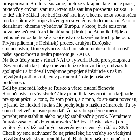
prosperovalo. A o to sa snažíme, pretože v krajine, kde nie je práca,
bude vždy chýbať stabilita. Preto nás zaujíma prosperita Ruska. Je
to tiež silný základ pre budúcnosť krajiny. Chceme úzku spoluprácu
medzi štátmi v Európe zloženej zo suverénnych demokracií. Ako to
dosiahnuť: chceme vybudovať Európu, v ktorej bude existovať
nová bezpečnostná architektúra od [Uralu] po Atlantik. Pôjde o
jednotné euroatlantické spoločenstvo založené na troch pilieroch.
Prvým pilierom je Helsinský proces, druhým Európske
spoločenstvo, ktoré vytvorí základ pre silnú politickú budúcnosť
našej spoločnosti a tretím pilierom je NATO.
Na tieto účely sme v rámci NATO vytvorili Radu pre spoluprácu
[Severoatlantickej], aby sme viedli úzke konzultácie, nadviazali
spoluprácu a budovali vzájomne prepojené inštitúcie s našimi
bývalými protivníkmi, teraz partnermi. Toto je naša vízia
budúcnosti.
Boli by sme radi, keby sa Rusko a všetci ostatní členovia
Spoločenstva nezávislých štátov pripojili k [severoatlantickej] rade
pre spoluprácu. Z toho, čo som počul, a z toho, čo ste sami povedali,
je jasné, že niektorí ľudia stále pochybujú o našich zámeroch. Tu by
som chcel veľmi jasne povedať, že na zabezpečenie mieru
potrebujeme stabilitu alebo nejaký stabilizačný prvok. Nemáme v
úmysle zasahovať do vnútorných záležitostí Ruska, ako aj do
vnútorných záležitostí iných suverénnych členských štátov SNŠ.
Chceli by sme nadviazať čo najpriateľskejšie vzťahy so všetkými
bývalými sovietskymi republikami. Bude to v našom spoločnom