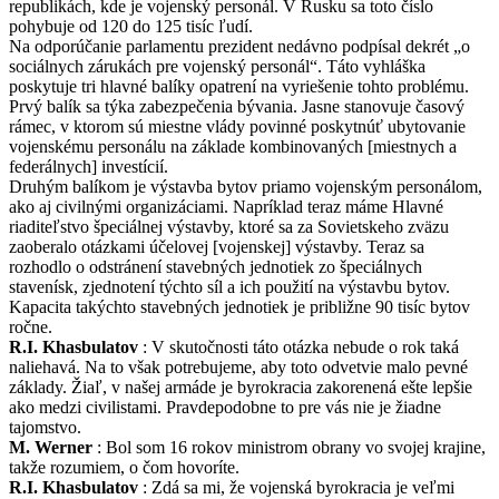
republikách, kde je vojenský personál. V Rusku sa toto číslo
pohybuje od 120 do 125 tisíc ľudí.
Na odporúčanie parlamentu prezident nedávno podpísal dekrét „o
sociálnych zárukách pre vojenský personál“. Táto vyhláška
poskytuje tri hlavné balíky opatrení na vyriešenie tohto problému.
Prvý balík sa týka zabezpečenia bývania. Jasne stanovuje časový
rámec, v ktorom sú miestne vlády povinné poskytnúť ubytovanie
vojenskému personálu na základe kombinovaných [miestnych a
federálnych] investícií.
Druhým balíkom je výstavba bytov priamo vojenským personálom,
ako aj civilnými organizáciami. Napríklad teraz máme Hlavné
riaditeľstvo špeciálnej výstavby, ktoré sa za Sovietskeho zväzu
zaoberalo otázkami účelovej [vojenskej] výstavby. Teraz sa
rozhodlo o odstránení stavebných jednotiek zo špeciálnych
stavenísk, zjednotení týchto síl a ich použití na výstavbu bytov.
Kapacita takýchto stavebných jednotiek je približne 90 tisíc bytov
ročne.
R.I. Khasbulatov
: V skutočnosti táto otázka nebude o rok taká
naliehavá. Na to však potrebujeme, aby toto odvetvie malo pevné
základy. Žiaľ, v našej armáde je byrokracia zakorenená ešte lepšie
ako medzi civilistami. Pravdepodobne to pre vás nie je žiadne
tajomstvo.
M. Werner
: Bol som 16 rokov ministrom obrany vo svojej krajine,
takže rozumiem, o čom hovoríte.
R.I. Khasbulatov
: Zdá sa mi, že vojenská byrokracia je veľmi