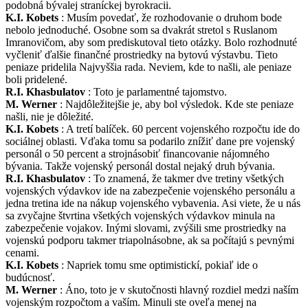
podobná bývalej straníckej byrokracii.
K.I. Kobets
: Musím povedať, že rozhodovanie o druhom bode
nebolo jednoduché. Osobne som sa dvakrát stretol s Ruslanom
Imranovičom, aby som prediskutoval tieto otázky. Bolo rozhodnuté
vyčleniť ďalšie finančné prostriedky na bytovú výstavbu. Tieto
peniaze pridelila Najvyššia rada. Neviem, kde to našli, ale peniaze
boli pridelené.
R.I. Khasbulatov
: Toto je parlamentné tajomstvo.
M. Werner
: Najdôležitejšie je, aby bol výsledok. Kde ste peniaze
našli, nie je dôležité.
K.I. Kobets
: A tretí balíček. 60 percent vojenského rozpočtu ide do
sociálnej oblasti. Vďaka tomu sa podarilo znížiť dane pre vojenský
personál o 50 percent a strojnásobiť financovanie nájomného
bývania. Takže vojenský personál dostal nejaký druh bývania.
R.I. Khasbulatov
: To znamená, že takmer dve tretiny všetkých
vojenských výdavkov ide na zabezpečenie vojenského personálu a
jedna tretina ide na nákup vojenského vybavenia. Asi viete, že u nás
sa zvyčajne štvrtina všetkých vojenských výdavkov minula na
zabezpečenie vojakov. Inými slovami, zvýšili sme prostriedky na
vojenskú podporu takmer triapolnásobne, ak sa počítajú s pevnými
cenami.
K.I. Kobets
: Napriek tomu sme optimistickí, pokiaľ ide o
budúcnosť.
M. Werner
: Áno, toto je v skutočnosti hlavný rozdiel medzi naším
vojenským rozpočtom a vaším. Minuli ste oveľa menej na