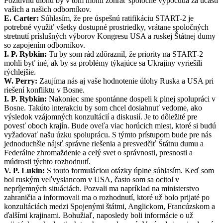
Pozitívnu úlohu by v tom mohli zohrať spoločné vypočutia za účasti
vašich a našich odborníkov.
E. Carter:
Súhlasím, že pre úspešnú ratifikáciu START-2 je
potrebné využiť všetky dostupné prostriedky, vrátane spoločných
stretnutí príslušných výborov Kongresu USA a ruskej Štátnej dumy
so zapojením odborníkov.
I. P. Rybkin:
Tu by som rád zdôraznil, že priority na START-2
mohli byť iné, ak by sa problémy týkajúce sa Ukrajiny vyriešili
rýchlejšie.
W. Perry:
Zaujíma nás aj vaše hodnotenie úlohy Ruska a USA pri
riešení konfliktu v Bosne.
I. P. Rybkin:
Nakoniec sme spontánne dospeli k plnej spolupráci v
Bosne. Takúto interakciu by som chcel dosiahnuť vedome, ako
výsledok vzájomných konzultácií a diskusií. Je to dôležité pre
povesť oboch krajín. Bude oveľa viac horúcich miest, ktoré si budú
vyžadovať našu úzku spoluprácu. S týmto prístupom bude pre nás
jednoduchšie nájsť správne riešenia a presvedčiť Štátnu dumu a
Federálne zhromaždenie a celý svet o správnosti, presnosti a
múdrosti týchto rozhodnutí.
V. P. Lukin:
S touto formuláciou otázky úplne súhlasím. Keď som
bol ruským veľvyslancom v USA, často som sa ocitol v
nepríjemných situáciách. Pozvali ma napríklad na ministerstvo
zahraničia a informovali ma o rozhodnutí, ktoré už bolo prijaté po
konzultáciách medzi Spojenými štátmi, Anglickom, Francúzskom a
ďalšími krajinami. Bohužiaľ, naposledy boli informácie o už