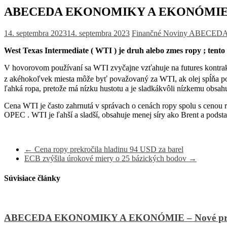
ABECEDA EKONOMIKY A EKONÓMIE
14. septembra 2023
14. septembra 2023
Finančné Noviny
ABECEDA
West Texas Intermediate ( WTI ) je druh alebo zmes ropy ; tento
V hovorovom používaní sa WTI zvyčajne vzťahuje na futures kontra
z akéhokoľvek miesta môže byť považovaný za WTI, ak olej spĺňa p
ľahká ropa, pretože má nízku hustotu a je sladkákvôli nízkemu obsahu
Cena WTI je často zahrnutá v správach o cenách ropy spolu s cenou r
OPEC . WTI je ľahší a sladší, obsahuje menej síry ako Brent a podst
←
Cena ropy prekročila hladinu 94 USD za barel
ECB zvýšila úrokové miery o 25 bázických bodov
→
Súvisiace články
ABECEDA EKONOMIKY A EKONÓMIE – Nové prístupy 