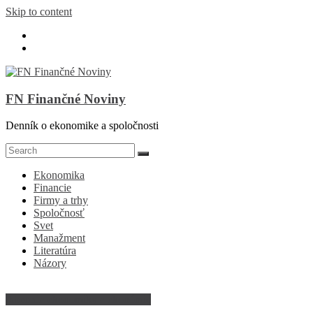
Skip to content
FN Finančné Noviny
Denník o ekonomike a spoločnosti
Ekonomika
Financie
Firmy a trhy
Spoločnosť
Svet
Manažment
Literatúra
Názory
Abeceda ekonomiky a ekonómie