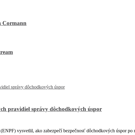
 Cormann
ream
ch pravidiel správy dôchodkových úspor
PF) vysvetlil, ako zabezpečí bezpečnosť dôchodkových úspor po na