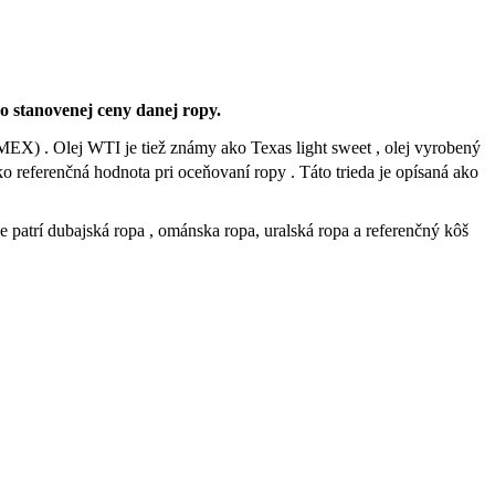
bo stanovenej ceny danej ropy.
) . Olej WTI je tiež známy ako Texas light sweet , olej vyrobený
 referenčná hodnota pri oceňovaní ropy . Táto trieda je opísaná ako
 patrí dubajská ropa , ománska ropa, uralská ropa a referenčný kôš