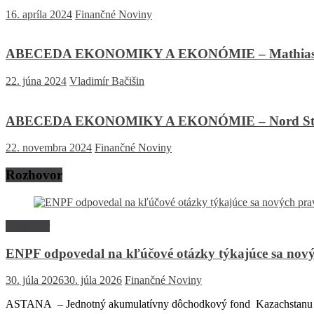
16. apríla 2024
Finančné Noviny
ABECEDA EKONOMIKY A EKONÓMIE – Mathias
22. júna 2024
Vladimír Bačišin
ABECEDA EKONOMIKY A EKONÓMIE – Nord St
22. novembra 2024
Finančné Noviny
Rozhovor
Rozhovor
ENPF odpovedal na kľúčové otázky týkajúce sa nový
30. júla 2026
30. júla 2026
Finančné Noviny
ASTANA – Jednotný akumulatívny dôchodkový fond Kazachstanu (EN