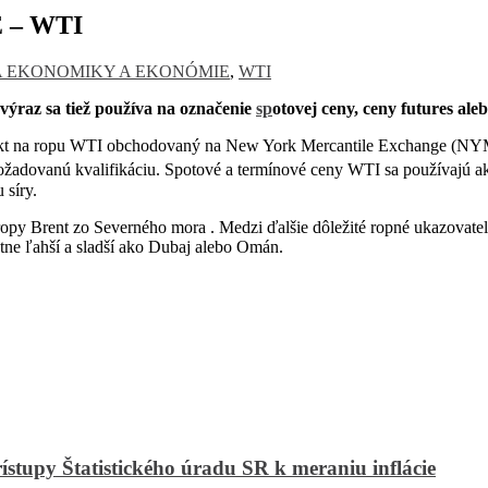
 – WTI
 EKONOMIKY A EKONÓMIE
,
WTI
 výraz sa tiež používa na označenie
sp
otovej ceny, ceny futures ale
kt na ropu WTI obchodovaný na New York Mercantile Exchange (NYMEX
ožadovanú kvalifikáciu.
Spotové a termínové ceny WTI sa používajú ako
 síry.
opy Brent zo Severného mora . Medzi ďalšie dôležité ropné ukazovatele
atne ľahší a sladší ako Dubaj alebo Omán.
Štatistického úradu SR k meraniu inflácie