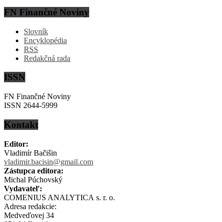
FN Finančné Noviny
Slovník
Encyklopédia
RSS
Redakčná rada
ISSN
FN Finančné Noviny
ISSN 2644-5999
Kontakt
Editor:
Vladimír Bačišin
vladimir.bacisin@gmail.com
Zástupca editora:
Michal Púchovský
Vydavateľ:
COMENIUS ANALYTICA s. r. o.
Adresa redakcie:
Medveďovej 34