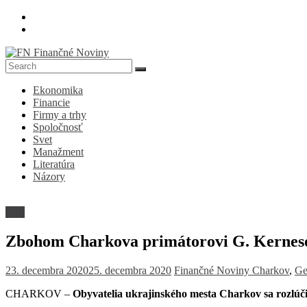
Skip
to
content
FN
Ekonomika
Finančné
Financie
Noviny
Firmy a trhy
Spoločnosť
Denník
Svet
o
Manažment
ekonomike
Literatúra
a
Názory
spoločnosti
Svet
Zbohom Charkova primátorovi G. Kernes
23. decembra 2020
25. decembra 2020
Finančné Noviny
Charkov
,
Ge
CHARKOV –
Obyvatelia ukrajinského mesta Charkov sa rozlúč