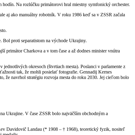
 hodín. Na rozlúčku primátorovi hral miestny symfonický orchester.
k, ale aj ako manuálny robotník. V roku 1986 keď sa v ZSSR začala
sto.
 Bol proti separatistom na východe Ukrajiny.
ajší primátor Charkova a v tom čase a až dodnes minister vnútra
 jednotlivých okresoch (štvrtiach mesta). Poslanci v parlamente z
ťažnosti tak, že mohli posielať fotografie. Gennadij Kernes
o, že navrhol stratégiu rozvoja mesta do roku 2030. Jej cieľom bolo
m na Ukrajine. V čase ZSSR bolo najväčším obchodným a
v Davidovič Landau (* 1908 – † 1968), teoretický fyzik, nositeľ
j medaily.