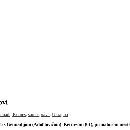
ovi
nnadij Kernes
,
samospráva
,
Ukrajina
ili s Gennadijom (Adoľfovičom) Kernesom (61), primátorom mest