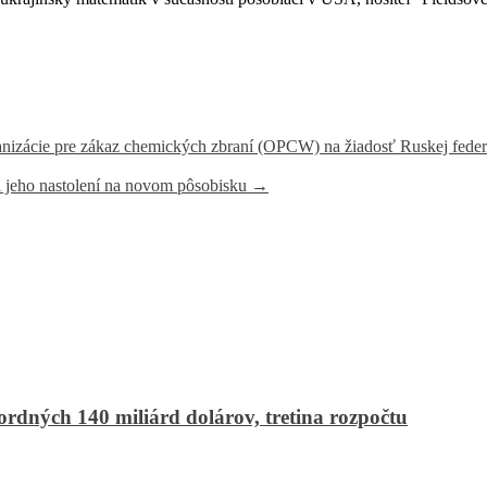
izácie pre zákaz chemických zbraní (OPCW) na žiadosť Ruskej federáci
i jeho nastolení na novom pôsobisku
→
ordných 140 miliárd dolárov, tretina rozpočtu