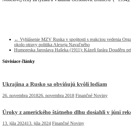
←
Vyhlásenie MZV Ruska v spojitosti s reakciou vedenia Organ
okolo otravy politika Alexeja Navaľného
Humoreska Jaroslava Hašeka (1911): Kázeň farára Douděru pr
Súvisiace články
Ukrajina a Rusko sa obviňujú kvôli lodiam
26. novembra 2018
26. novembra 2018
Finančné Noviny
Úroky z amerického štátneho dlhu dosiahli v júni rek
13. júla 2024
13. júla 2024
Finančné Noviny