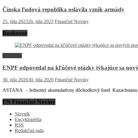
Čínska ľudová republika oslávila vznik armády
25. júla 2023
26. júla 2023
Finančné Noviny
Rozhovor
Rozhovor
ENPF odpovedal na kľúčové otázky týkajúce sa nový
30. júla 2026
30. júla 2026
Finančné Noviny
ASTANA – Jednotný akumulatívny dôchodkový fond Kazachstanu (EN
FN Finančné Noviny
Slovník
Encyklopédia
RSS
Redakčná rada