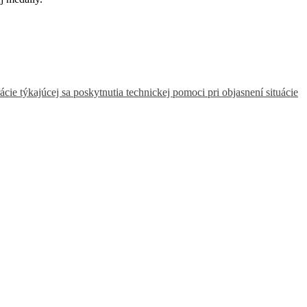
e týkajúcej sa poskytnutia technickej pomoci pri objasnení situácie