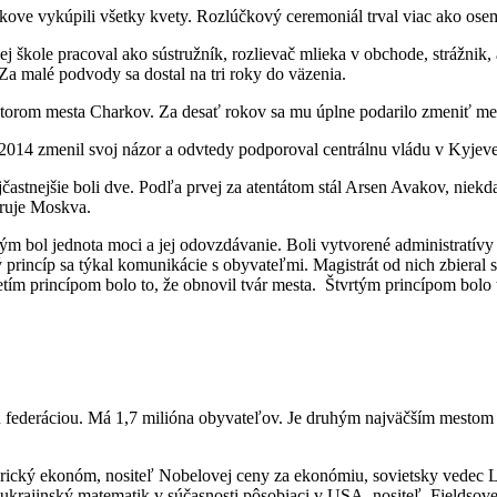
ove vykúpili všetky kvety. Rozlúčkový ceremoniál trval viac ako osem
ej škole pracoval ako sústružník, rozlievač mlieka v obchode, strážni
Za malé podvody sa dostal na tri roky do väzenia.
átorom mesta Charkov. Za desať rokov sa mu úplne podarilo zmeniť me
014 zmenil svoj názor a odvtedy podporoval centrálnu vládu v Kyjeve.
častnejšie boli dve. Podľa prvej za atentátom stál Arsen Avakov, niekd
oruje Moskva.
 bol jednota moci a jej odovzdávanie. Boli vytvorené administratívy v
princíp sa týkal komunikácie s obyvateľmi. Magistrát od nich zbieral s
ím princípom bolo to, že obnovil tvár mesta. Štvrtým princípom bolo t
ou federáciou. Má 1,7 milióna obyvateľov. Je druhým najväčším mesto
ický ekonóm, nositeľ Nobelovej ceny za ekonómiu, sovietsky vedec Le
ukrajinský matematik v súčasnosti pôsobiaci v USA, nositeľ Fieldsove