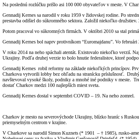
Na poslednú rozlúčku prišlo asi 100 000 obyvateľov v meste. V Chark
Gennadij Kernes sa narodil v roku 1959 v židovskej rodine. Po stredn
prestavba odišiel do súkromného sektora. Založil niekoľko družstiev. 
Potom pracoval vo súkromných firmách. V októbri 2010 sa stal prim
Gennadij Kernes bol naprv protivníkom “Euromajdanu”. Vo februári 2
V roku 2014 na neho spáchali atentát. Existovalo niekoľko verzií. Naj
Ukrajiny. Podľa druhej verzie to bolo hnutie federalistov, ktoré podp
Gennadij Kernes robil reformy na základe niekoľkých princípov. Prvým
Charkova vytvorili lobby bez ohľadu na stranícku príslušnosť. Druhý 
navštevoval vysoké školy, podniky a mnohé iné podniky v meste. Tret
dostať Charkov medzi 100 najlepších miest sveta.
Gennadij Kernes dostal v septembri COVID – 19. Na neho zomrel.
Charkov je mesto na severovýchode Ukrajiny, blízko hraníc s Rusk
priemyselným centrom v krajine.
V Charkove sa narodil Simon Kuznets (* 1901 – † 1985), rusko-amer
Nobelovej ceny za fyziku a Vladimir Geršonovič Drinfeľd (* 1954), 