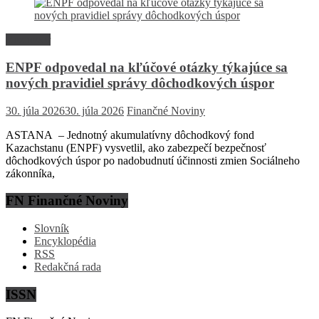
Rozhovor
ENPF odpovedal na kľúčové otázky týkajúce sa
nových pravidiel správy dôchodkových úspor
30. júla 2026
30. júla 2026
Finančné Noviny
ASTANA – Jednotný akumulatívny dôchodkový fond
Kazachstanu (ENPF) vysvetlil, ako zabezpečí bezpečnosť
dôchodkových úspor po nadobudnutí účinnosti zmien Sociálneho
zákonníka,
FN Finančné Noviny
Slovník
Encyklopédia
RSS
Redakčná rada
ISSN