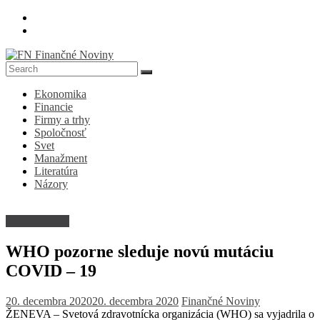
Skip
to
content
FN
Ekonomika
Finančné
Financie
Noviny
Firmy a trhy
Spoločnosť
Denník
Svet
o
Manažment
ekonomike
Literatúra
a
Názory
spoločnosti
Zdravotníctvo
WHO pozorne sleduje novú mutáciu
COVID – 19
20. decembra 2020
20. decembra 2020
Finančné Noviny
ŽENEVA – Svetová zdravotnícka organizácia (WHO) sa vyjadrila o