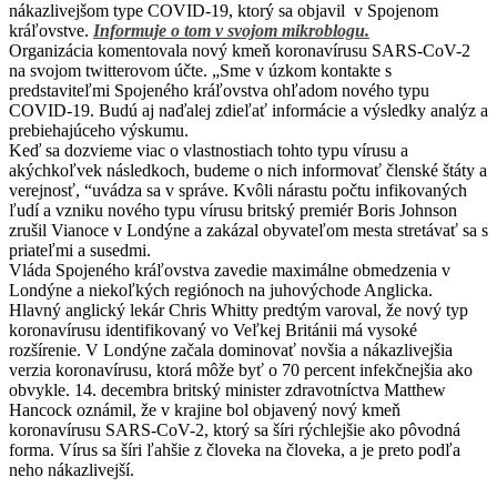
nákazlivejšom type COVID-19, ktorý sa objavil v Spojenom
kráľovstve.
Informuje o tom v svojom mikroblogu.
Organizácia komentovala nový kmeň koronavírusu SARS-CoV-2
na svojom twitterovom účte. „Sme v úzkom kontakte s
predstaviteľmi Spojeného kráľovstva ohľadom nového typu
COVID-19. Budú aj naďalej zdieľať informácie a výsledky analýz a
prebiehajúceho výskumu.
Keď sa dozvieme viac o vlastnostiach tohto typu vírusu a
akýchkoľvek následkoch, budeme o nich informovať členské štáty a
verejnosť, “uvádza sa v správe. Kvôli nárastu počtu infikovaných
ľudí a vzniku nového typu vírusu britský premiér Boris Johnson
zrušil Vianoce v Londýne a zakázal obyvateľom mesta stretávať sa s
priateľmi a susedmi.
Vláda Spojeného kráľovstva zavedie maximálne obmedzenia v
Londýne a niekoľkých regiónoch na juhovýchode Anglicka.
Hlavný anglický lekár Chris Whitty predtým varoval, že nový typ
koronavírusu identifikovaný vo Veľkej Británii má vysoké
rozšírenie. V Londýne začala dominovať novšia a nákazlivejšia
verzia koronavírusu, ktorá môže byť o 70 percent infekčnejšia ako
obvykle. 14. decembra britský minister zdravotníctva Matthew
Hancock oznámil, že v krajine bol objavený nový kmeň
koronavírusu SARS-CoV-2, ktorý sa šíri rýchlejšie ako pôvodná
forma. Vírus sa šíri ľahšie z človeka na človeka, a je preto podľa
neho nákazlivejší.