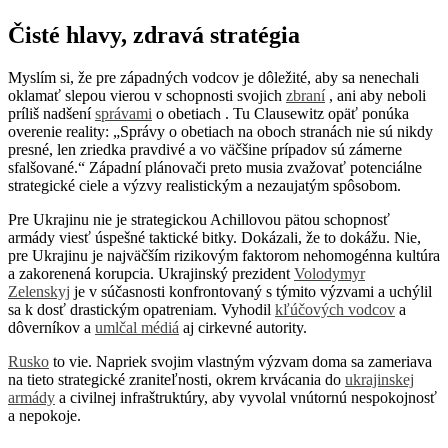
Čisté hlavy, zdravá stratégia
Myslím si, že pre západných vodcov je dôležité, aby sa nenechali
oklamať slepou vierou v schopnosti svojich
zbraní
, ani aby neboli
príliš nadšení
správami
o obetiach . Tu Clausewitz opäť ponúka
overenie reality: „Správy o obetiach na oboch stranách nie sú nikdy
presné, len zriedka pravdivé a vo väčšine prípadov sú zámerne
sfalšované.“ Západní plánovači preto musia zvažovať potenciálne
strategické ciele a výzvy realistickým a nezaujatým spôsobom.
Pre Ukrajinu nie je strategickou Achillovou pätou schopnosť
armády viesť úspešné taktické bitky. Dokázali, že to dokážu. Nie,
pre Ukrajinu je najväčším rizikovým faktorom nehomogénna kultúra
a zakorenená korupcia. Ukrajinský prezident
Volodymyr
Zelenskyj
je v súčasnosti konfrontovaný s týmito výzvami a uchýlil
sa k dosť drastickým opatreniam. Vyhodil
kľúčových vodcov
a
dôverníkov a
umlčal médiá
aj cirkevné autority.
Rusko
to vie. Napriek svojim vlastným výzvam doma sa zameriava
na tieto strategické zraniteľnosti, okrem krvácania do
ukrajinskej
armády
a civilnej infraštruktúry, aby vyvolal vnútornú nespokojnosť
a nepokoje.