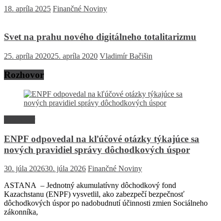
18. apríla 2025
Finančné Noviny
Svet na prahu nového digitálneho totalitarizmu
25. apríla 2020
25. apríla 2020
Vladimír Bačišin
Rozhovor
Rozhovor
ENPF odpovedal na kľúčové otázky týkajúce sa
nových pravidiel správy dôchodkových úspor
30. júla 2026
30. júla 2026
Finančné Noviny
ASTANA – Jednotný akumulatívny dôchodkový fond
Kazachstanu (ENPF) vysvetlil, ako zabezpečí bezpečnosť
dôchodkových úspor po nadobudnutí účinnosti zmien Sociálneho
zákonníka,