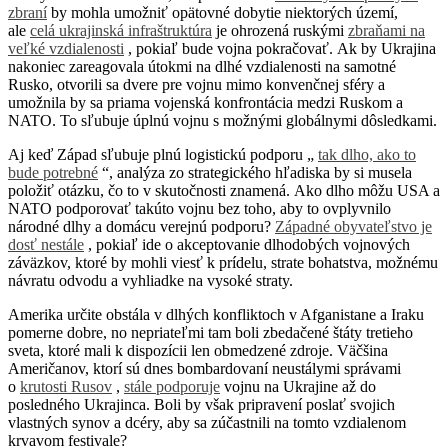
zbraní
by mohla umožniť opätovné dobytie niektorých území,
ale
celá ukrajinská infraštruktúra
je ohrozená ruskými
zbraňami na
veľké vzdialenosti
, pokiaľ bude vojna pokračovať. Ak by Ukrajina
nakoniec zareagovala útokmi na dlhé vzdialenosti na samotné
Rusko, otvorili sa dvere pre vojnu mimo konvenčnej sféry a
umožnila by sa priama vojenská konfrontácia medzi Ruskom a
NATO. To sľubuje úplnú vojnu s možnými globálnymi dôsledkami.
Aj keď Západ sľubuje plnú logistickú podporu „
tak dlho, ako to
bude potrebné
“, analýza zo strategického hľadiska by si musela
položiť otázku, čo to v skutočnosti znamená. Ako dlho môžu USA a
NATO podporovať takúto vojnu bez toho, aby to ovplyvnilo
národné dlhy a domácu verejnú podporu?
Západné obyvateľstvo je
dosť nestále
, pokiaľ ide o akceptovanie dlhodobých vojnových
záväzkov, ktoré by mohli viesť k prídelu, strate bohatstva, možnému
návratu odvodu a vyhliadke na vysoké straty.
Amerika určite obstála v dlhých konfliktoch v Afganistane a Iraku
pomerne dobre, no nepriateľmi tam boli zbedačené štáty tretieho
sveta, ktoré mali k dispozícii len obmedzené zdroje. Väčšina
Američanov, ktorí sú dnes bombardovaní neustálymi správami
o
krutosti Rusov
,
stále podporuje
vojnu na Ukrajine až do
posledného Ukrajinca. Boli by však pripravení poslať svojich
vlastných synov a dcéry, aby sa zúčastnili na tomto vzdialenom
krvavom festivale?