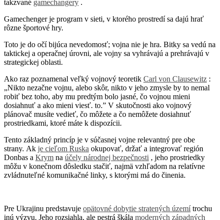
takzvané
gamechangery
.
Gamechenger je program v sieti, v ktorého prostredí sa dajú hrať
rôzne športové hry.
Toto je do očí bijúca nevedomosť; vojna nie je hra. Bitky sa vedú na
taktickej a operačnej úrovni, ale vojny sa vyhrávajú a prehrávajú v
strategickej oblasti.
Ako raz poznamenal veľký vojnový teoretik
Carl von Clausewitz
:
„Nikto nezačne vojnu, alebo skôr, nikto v jeho zmysle by to nemal
robiť bez toho, aby mu predtým bolo jasné, čo vojnou mieni
dosiahnuť a ako mieni viesť. to.” V skutočnosti ako vojnový
plánovač musíte vedieť, čo môžete a čo nemôžete dosiahnuť
prostriedkami, ktoré máte k dispozícii.
Tento základný princíp je v súčasnej vojne relevantný pre obe
strany. Ak
je cieľom Ruska
okupovať, držať a integrovať región
Donbas a
Krym
na
účely národnej bezpečnosti
, jeho prostriedky
môžu v konečnom dôsledku stačiť, najmä vzhľadom na relatívne
zvládnuteľné komunikačné linky, s ktorými má do činenia.
Pre Ukrajinu predstavuje
opätovné dobytie stratených území
trochu
inú výzvu. Jeho rozsiahla, ale pestrá škála
moderných západných