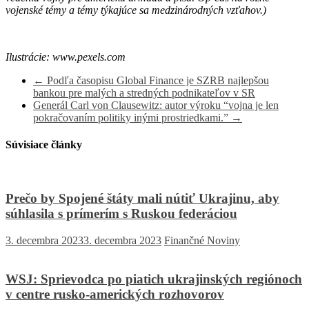
vojenské témy a témy týkajúce sa medzinárodných vzťahov.)
Ilustrácie: www.pexels.com
←
Podľa časopisu Global Finance je SZRB najlepšou
bankou pre malých a stredných podnikateľov v SR
Generál Carl von Clausewitz: autor výroku “vojna je len
pokračovaním politiky inými prostriedkami.”
→
Súvisiace články
Prečo by Spojené štáty mali nútiť Ukrajinu, aby
súhlasila s prímerím s Ruskou federáciou
3. decembra 2023
3. decembra 2023
Finančné Noviny
WSJ: Sprievodca po piatich ukrajinských regiónoch
v centre rusko-amerických rozhovorov