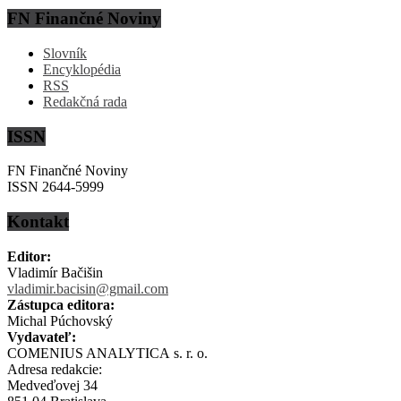
FN Finančné Noviny
Slovník
Encyklopédia
RSS
Redakčná rada
ISSN
FN Finančné Noviny
ISSN 2644-5999
Kontakt
Editor:
Vladimír Bačišin
vladimir.bacisin@gmail.com
Zástupca editora:
Michal Púchovský
Vydavateľ:
COMENIUS ANALYTICA s. r. o.
Adresa redakcie:
Medveďovej 34