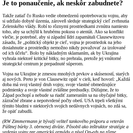
Je to ponaučenie, ak neskôr zabudnete?
Takže zatiaľ čo Rusko vedie obmedzenú opotrebovaciu vojnu, aby
si udržalo dobyté územia, zároveň sleduje strategický cieľ zvrhnutia
Zelenského vlády. Robí to rôznymi prostriedkami zvnútra namiesto
toho, aby sa uchýlil k hrubému pokusu o atentát. Ako sa konflikt
vlečie, je potrebné, aby si západní lídri zapamätali Clausewitzovu
zásadu, že „politický objekt je cieľ, vojna je prostriedok na jeho
dosiahnutie a prostriedky nemožno nikdy považovať za izolované
od ich účelu“. Bolo by nákladným sklamaním, ak by Ukrajina
vyhrala niektoré kritické bitky, no prehrala, pretože jej vnútorné
strategické centrum je prepadnuté súperom.
Vojna na Ukrajine je zmesou mnohých prvkov a skúseností, starých
aj nových. Preto je von Clausewitz opäť v cieli, keď hovorí: „Každá
doba má svoj vlastný druh vojny, svoje vlastné obmedzujúce
podmienky a svoje vlastné zvláštne predsudky. Dúfajme, že to
Západ pochopí a nebude sa riadiť zameraním sa na obyčajné bitky,
zázračné zbrane a nepotvrdené počty obetí. USA trpeli všetkými
týmito bludmi v niektorých svojich nedávnych vojnách, no zdá sa,
že opäť zabudli.
(RW Zimmermann je bývalý veliteľ tankového práporu a veterán
Púštnej búrky 3. obrnenej divízie. Pôsobil ako inštruktor stratégie a
vedenia vojny pre americkú armádu a písal Op-eds na rôzne