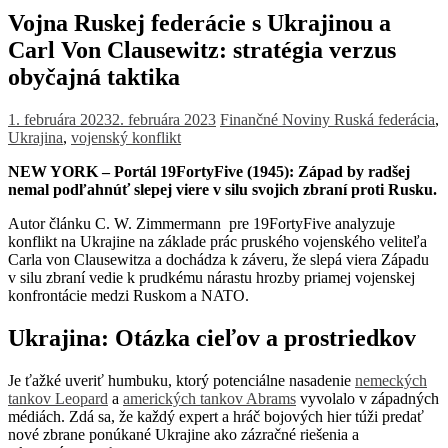
Vojna Ruskej federácie s Ukrajinou a
Carl Von Clausewitz: stratégia verzus
obyčajná taktika
1. februára 2023
2. februára 2023
Finančné Noviny
Ruská federácia
,
Ukrajina
,
vojenský konflikt
NEW YORK – Portál 19FortyFive (1945): Západ by radšej
nemal podľahnúť slepej viere v silu svojich zbraní proti Rusku.
Autor článku C. W. Zimmermann pre 19FortyFive analyzuje
konflikt na Ukrajine na základe prác pruského vojenského veliteľa
Carla von Clausewitza a dochádza k záveru, že slepá viera Západu
v silu zbraní vedie k prudkému nárastu hrozby priamej vojenskej
konfrontácie medzi Ruskom a NATO.
Ukrajina: Otázka cieľov a prostriedkov
Je ťažké uveriť humbuku, ktorý potenciálne nasadenie
nemeckých
tankov Leopard
a
amerických tankov Abrams
vyvolalo v západných
médiách. Zdá sa, že každý expert a hráč bojových hier túži predať
nové zbrane ponúkané Ukrajine ako zázračné riešenia a