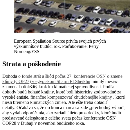
European Spallation Source privíta svojich prvých
výskumníkov budúci rok.
Poďakovanie: Perry
Nordeng/ESS
Strata a poškodenie
Dohoda
o fonde strát a škôd počas 27. konferencie OSN o zmene
klímy (COP27) v egyptskom Sharm El-Sheikhu
minulý mesiac
znamenala dôležitý krok ku klimatickej spravodlivosti. Podľa
dohody budú bohaté krajiny, ktoré boli historicky zodpovedné za
vysoké emisie,
finančne kompenzovať chudobnejšie krajiny
, ktoré
niesli bremeno klimatických zmien. Ale ešte treba doladiť
detaily. Očakáva sa, že do konca marca sa zíde „prechodný výbor“,
aby vydal odporúčania, ako zariadiť tieto prostriedky, ktoré budú
predstavené delegátom z celého sveta počas konferencie OSN
COP28 v Dubaji v novembri budúceho roka.