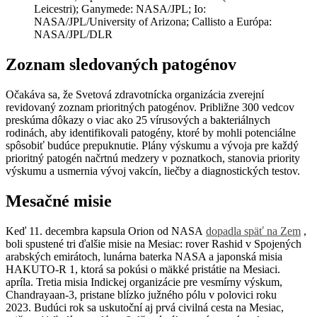
Leicestri); Ganymede: NASA/JPL; Io:
NASA/JPL/University of Arizona; Callisto a Európa:
NASA/JPL/DLR
Zoznam sledovaných patogénov
Očakáva sa, že Svetová zdravotnícka organizácia zverejní
revidovaný zoznam prioritných patogénov. Približne 300 vedcov
preskúma dôkazy o viac ako 25 vírusových a bakteriálnych
rodinách, aby identifikovali patogény, ktoré by mohli potenciálne
spôsobiť budúce prepuknutie. Plány výskumu a vývoja pre každý
prioritný patogén načrtnú medzery v poznatkoch, stanovia priority
výskumu a usmernia vývoj vakcín, liečby a diagnostických testov.
Mesačné misie
Keď 11. decembra kapsula Orion od NASA
dopadla späť na Zem
,
boli spustené tri ďalšie misie na Mesiac: rover Rashid v Spojených
arabských emirátoch, lunárna baterka NASA a japonská misia
HAKUTO-R 1, ktorá sa pokúsi o mäkké pristátie na Mesiaci.
apríla. Tretia misia Indickej organizácie pre vesmírny výskum,
Chandrayaan-3, pristane blízko južného pólu v polovici roku
2023. Budúci rok sa uskutoční aj prvá civilná cesta na Mesiac,