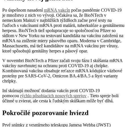
Po úspešnom nasadení
mRNA vakcín
počas pandémie COVID-19
je množstvo z nich vo vývoji. Očakáva sa, že BioNTech v
nemeckom Mainzi v najbližších týždňoch začne prvé testy na
ľuďoch s vakcínami mRNA proti malárii, tuberkulóze a genitálnemu
herpesu. BioNTech tiež spolupracuje so spoločnosťou Pfizer so
sídlom v New Yorku na testovaní kandidáta na vakcínu založenú na
mRNA na zníženie miery pásového oparu. Moderna v Cambridge,
Massachusetts, má tiež kandidátov na mRNA vakcínu pre vírusy,
ktoré spôsobujú genitálny herpes a pásový opar.
V novembri BioNTech a Pfizer začali svoju fázu I skúšania mRNA
vakcíny navrhnutej na ochranu proti COVID-19 aj chrípke.
Kombinovaná vakcína obsahuje reťazce mRNA kódujúce väzbové
proteíny pre SARS-CoV-2, Omicron BA.4/BA.5 a štyri varianty
chrípky.
Iní skúmajú možnosť dodania vakcín proti COVID-19
pomocou
rýchlo pôsobiacich nosových sprejov
. Tieto spreje boli
účinné u zvierat, ale cesta k ľudským skúškam môže byť dlhá.
Pokročilé pozorovanie hviezd
Prvé snímky z vesmírneho teleskopu Jamesa Webba (JWST)