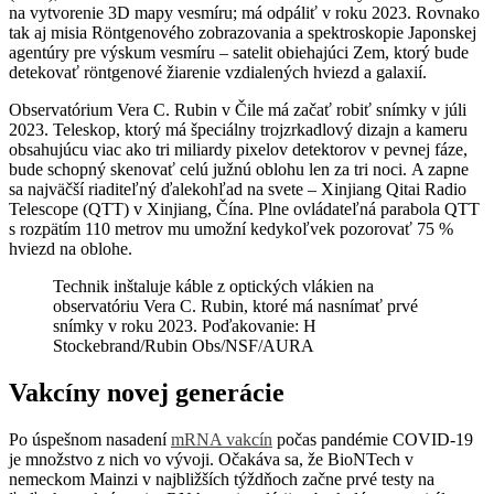
na vytvorenie 3D mapy vesmíru; má odpáliť v roku 2023. Rovnako
tak aj misia Röntgenového zobrazovania a spektroskopie Japonskej
agentúry pre výskum vesmíru – satelit obiehajúci Zem, ktorý bude
detekovať röntgenové žiarenie vzdialených hviezd a galaxií.
Observatórium Vera C. Rubin v Čile má začať robiť snímky v júli
2023. Teleskop, ktorý má špeciálny trojzrkadlový dizajn a kameru
obsahujúcu viac ako tri miliardy pixelov detektorov v pevnej fáze,
bude schopný skenovať celú južnú oblohu len za tri noci. A zapne
sa najväčší riaditeľný ďalekohľad na svete – Xinjiang Qitai Radio
Telescope (QTT) v Xinjiang, Čína. Plne ovládateľná parabola QTT
s rozpätím 110 metrov mu umožní kedykoľvek pozorovať 75 %
hviezd na oblohe.
Technik inštaluje káble z optických vlákien na
observatóriu Vera C. Rubin, ktoré má nasnímať prvé
snímky v roku 2023. Poďakovanie: H
Stockebrand/Rubin Obs/NSF/AURA
Vakcíny novej generácie
Po úspešnom nasadení
mRNA vakcín
počas pandémie COVID-19
je množstvo z nich vo vývoji. Očakáva sa, že BioNTech v
nemeckom Mainzi v najbližších týždňoch začne prvé testy na