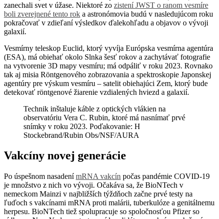
zanechali svet v úžase. Niektoré zo
zistení JWST o ranom vesmíre
boli zverejnené tento rok
a astronómovia budú v nasledujúcom roku
pokračovať v zdieľaní výsledkov ďalekohľadu a objavov o vývoji
galaxií.
Vesmírny teleskop Euclid, ktorý vyvíja Európska vesmírna agentúra
(ESA), má obiehať okolo Slnka šesť rokov a zachytávať fotografie
na vytvorenie 3D mapy vesmíru; má odpáliť v roku 2023. Rovnako
tak aj misia Röntgenového zobrazovania a spektroskopie Japonskej
agentúry pre výskum vesmíru – satelit obiehajúci Zem, ktorý bude
detekovať röntgenové žiarenie vzdialených hviezd a galaxií.
Technik inštaluje káble z optických vlákien na
observatóriu Vera C. Rubin, ktoré má nasnímať prvé
snímky v roku 2023. Poďakovanie: H
Stockebrand/Rubin Obs/NSF/AURA
Vakcíny novej generácie
Po úspešnom nasadení
mRNA vakcín
počas pandémie COVID-19
je množstvo z nich vo vývoji. Očakáva sa, že BioNTech v
nemeckom Mainzi v najbližších týždňoch začne prvé testy na
ľuďoch s vakcínami mRNA proti malárii, tuberkulóze a genitálnemu
herpesu. BioNTech tiež spolupracuje so spoločnosťou Pfizer so