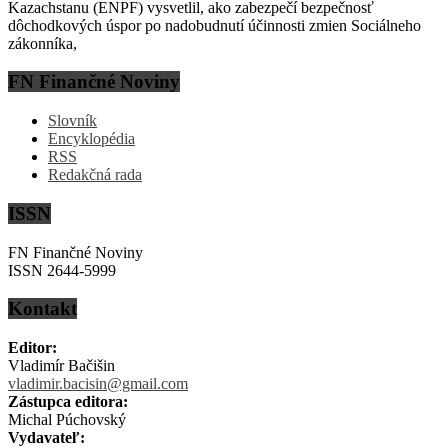
Kazachstanu (ENPF) vysvetlil, ako zabezpečí bezpečnosť
dôchodkových úspor po nadobudnutí účinnosti zmien Sociálneho
zákonníka,
FN Finančné Noviny
Slovník
Encyklopédia
RSS
Redakčná rada
ISSN
FN Finančné Noviny
ISSN 2644-5999
Kontakt
Editor:
Vladimír Bačišin
vladimir.bacisin@gmail.com
Zástupca editora:
Michal Púchovský
Vydavateľ: