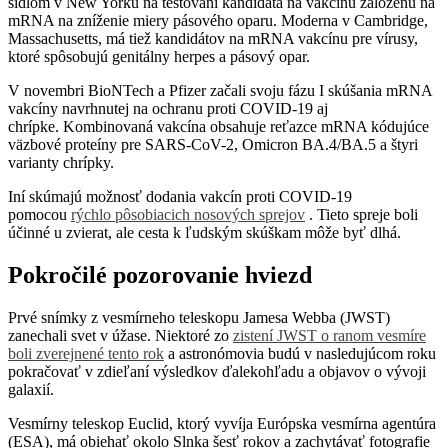
sídlom v New Yorku na testovaní kandidáta na vakcínu založenú na
mRNA na zníženie miery pásového oparu. Moderna v Cambridge,
Massachusetts, má tiež kandidátov na mRNA vakcínu pre vírusy,
ktoré spôsobujú genitálny herpes a pásový opar.
V novembri BioNTech a Pfizer začali svoju fázu I skúšania mRNA
vakcíny navrhnutej na ochranu proti COVID-19 aj
chrípke. Kombinovaná vakcína obsahuje reťazce mRNA kódujúce
väzbové proteíny pre SARS-CoV-2, Omicron BA.4/BA.5 a štyri
varianty chrípky.
Iní skúmajú možnosť dodania vakcín proti COVID-19
pomocou
rýchlo pôsobiacich nosových sprejov
. Tieto spreje boli
účinné u zvierat, ale cesta k ľudským skúškam môže byť dlhá.
Pokročilé pozorovanie hviezd
Prvé snímky z vesmírneho teleskopu Jamesa Webba (JWST)
zanechali svet v úžase. Niektoré zo
zistení JWST o ranom vesmíre
boli zverejnené tento rok
a astronómovia budú v nasledujúcom roku
pokračovať v zdieľaní výsledkov ďalekohľadu a objavov o vývoji
galaxií.
Vesmírny teleskop Euclid, ktorý vyvíja Európska vesmírna agentúra
(ESA), má obiehať okolo Slnka šesť rokov a zachytávať fotografie