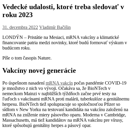
Vedecké udalosti, ktoré treba sledovať v
roku 2023
31. decembra 2022
Vladimír Bačišin
LONDÝN –
Pristátie na Mesiaci, mRNA vakcíny a klimatické
financovanie patria medzi novinky, ktoré budú formovať výskum v
budúcom roku.
Píše o tom časopis Nature.
Vakcíny novej generácie
Po úspešnom nasadení
mRNA vakcín
počas pandémie COVID-19
je množstvo z nich vo vývoji. Očakáva sa, že BioNTech v
nemeckom Mainzi v najbližších týždňoch začne prvé testy na
ľuďoch s vakcínami mRNA proti malárii, tuberkulóze a genitálnemu
herpesu. BioNTech tiež spolupracuje so spoločnosťou Pfizer so
sídlom v New Yorku na testovaní kandidáta na vakcínu založenú na
mRNA na zníženie miery pásového oparu. Moderna v Cambridge,
Massachusetts, má tiež kandidátov na mRNA vakcínu pre vírusy,
ktoré spôsobujú genitálny herpes a pásový opar.