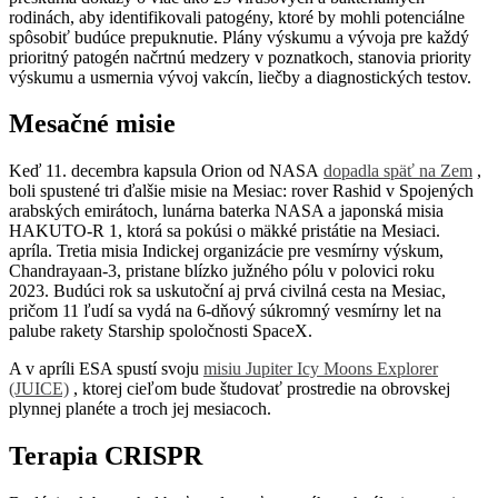
rodinách, aby identifikovali patogény, ktoré by mohli potenciálne
spôsobiť budúce prepuknutie. Plány výskumu a vývoja pre každý
prioritný patogén načrtnú medzery v poznatkoch, stanovia priority
výskumu a usmernia vývoj vakcín, liečby a diagnostických testov.
Mesačné misie
Keď 11. decembra kapsula Orion od NASA
dopadla späť na Zem
,
boli spustené tri ďalšie misie na Mesiac: rover Rashid v Spojených
arabských emirátoch, lunárna baterka NASA a japonská misia
HAKUTO-R 1, ktorá sa pokúsi o mäkké pristátie na Mesiaci.
apríla. Tretia misia Indickej organizácie pre vesmírny výskum,
Chandrayaan-3, pristane blízko južného pólu v polovici roku
2023. Budúci rok sa uskutoční aj prvá civilná cesta na Mesiac,
pričom 11 ľudí sa vydá na 6-dňový súkromný vesmírny let na
palube rakety Starship spoločnosti SpaceX.
A v apríli ESA spustí svoju
misiu Jupiter Icy Moons Explorer
(JUICE)
, ktorej cieľom bude študovať prostredie na obrovskej
plynnej planéte a troch jej mesiacoch.
Terapia CRISPR