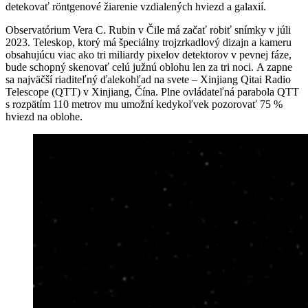
detekovať röntgenové žiarenie vzdialených hviezd a galaxií.
Observatórium Vera C. Rubin v Čile má začať robiť snímky v júli
2023. Teleskop, ktorý má špeciálny trojzrkadlový dizajn a kameru
obsahujúcu viac ako tri miliardy pixelov detektorov v pevnej fáze,
bude schopný skenovať celú južnú oblohu len za tri noci. A zapne
sa najväčší riaditeľný ďalekohľad na svete – Xinjiang Qitai Radio
Telescope (QTT) v Xinjiang, Čína. Plne ovládateľná parabola QTT
s rozpätím 110 metrov mu umožní kedykoľvek pozorovať 75 %
hviezd na oblohe.