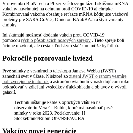
V novembri BioNTech a Pfizer začali svoju fázu I skúšania mRNA
vakcíny navrhnutej na ochranu proti COVID-19 aj chrípke.
Kombinovaná vakcína obsahuje reťazce mRNA kódujúce väzbové
proteíny pre SARS-CoV-2, Omicron BA.4/BA.5 a štyri varianty
chrípky.
Iní skúmajú možnosť dodania vakcín proti COVID-19
pomocou
rýchlo pôsobiacich nosových sprejov
. Tieto spreje boli
účinné u zvierat, ale cesta k ľudským skúškam môže byť dlhá.
Pokročilé pozorovanie hviezd
Prvé snímky z vesmírneho teleskopu Jamesa Webba (JWST)
zanechali svet v úžase. Niektoré zo
zistení JWST o ranom vesmíre
boli zverejnené tento rok
a astronómovia budú v nasledujúcom roku
pokračovať v zdieľaní výsledkov ďalekohľadu a objavov o vývoji
galaxií.
Technik inštaluje káble z optických vlákien na
observatóriu Vera C. Rubin, ktoré má nasnímať prvé
snímky v roku 2023. Poďakovanie: H
Stockebrand/Rubin Obs/NSF/AURA
Vakcíny novej generácie