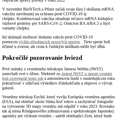
Najväčšie správy prírody v roku 2022
V novembri BioNTech a Pfizer začali svoju fázu I skúšania mRNA
vakcíny navrhnutej na ochranu proti COVID-19 aj
chrípke. Kombinovaná vakcína obsahuje reťazce mRNA kódujúce
väzbové proteíny pre SARS-CoV-2, Omicron BA.4/BA.5 a štyri
varianty chrípky.
Iní skúmajú možnosť dodania vakcín proti COVID-19
pomocou
rýchlo pôsobiacich nosových sprejov
. Tieto spreje boli
účinné u zvierat, ale cesta k ľudským skúškam môže byť dlhá.
Pokročilé pozorovanie hviezd
Prvé snímky z vesmírneho teleskopu Jamesa Webba (JWST)
zanechali svet v úžase. Niektoré zo
zistení JWST o ranom vesmíre
boli zverejnené tento rok
a astronómovia budú v nasledujúcom roku
pokračovať v zdieľaní výsledkov ďalekohľadu a objavov o vývoji
galaxií.
Vesmírny teleskop Euclid, ktorý vyvíja Európska vesmírna agentúra
(ESA), má obiehať okolo Slnka šesť rokov a zachytávať fotografie
na vytvorenie 3D mapy vesmíru; má odpáliť v roku 2023. Rovnako
tak aj misia Röntgenového zobrazovania a spektroskopie Japonskej
agentúry pre výskum vesmíru – satelit obiehajúci Zem, ktorý bude