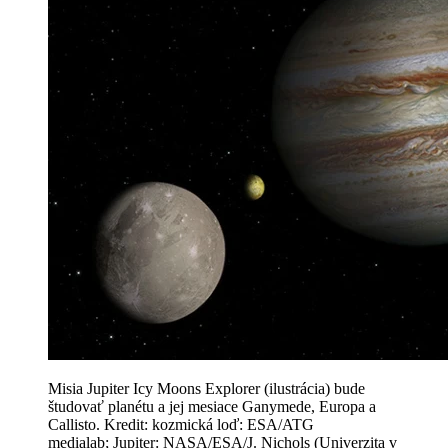
Misia Jupiter Icy Moons Explorer (ilustrácia) bude
študovať planétu a jej mesiace Ganymede, Europa a
Callisto.
Kredit: kozmická loď: ESA/ATG
medialab; Jupiter: NASA/ESA/J. Nichols (Univerzita v