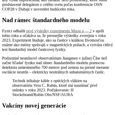
predstavené delegátom z celého sveta počas konferencie OSN
COP28 v Dubaji v novembri budúceho roka.
Nad rámec štandardného modelu
Fyzici odhalili
prvé výsledky experimentu Muon
g
—
2
v apríli
tohto roku a očakáva sa, že presnejšie výsledky zverejnia v roku
2023. Experiment študuje, ako sa častice s krátkou životnosťou
známe ako mióny správajú v magnetických poliach, a vytvára citlivý
test štandardný model časticovej fyziky.
Podzemné neutrínové observatórium Jiangmen v južnej Číne tiež
začne hľadať fyziku nad rámec štandardného modelu pomocou
detektora umiestneného 700 metrov pod zemou na presné meranie
oscilácie neutrín – elektricky neutrálnych subatomárnych častíc.
Technik inštaluje káble z optických vlákien na
observatóriu Vera C. Rubin, ktoré má nasnímať prvé
snímky v roku 2023. Poďakovanie: H
Stockebrand/Rubin Obs/NSF/AURA
Vakcíny novej generácie