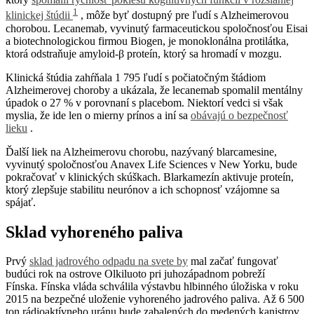
1
klinickej štúdii
, môže byť dostupný pre ľudí s Alzheimerovou
chorobou. Lecanemab, vyvinutý farmaceutickou spoločnosťou Eisai
a biotechnologickou firmou Biogen, je monoklonálna protilátka,
ktorá odstraňuje amyloid-β proteín, ktorý sa hromadí v mozgu.
Klinická štúdia zahŕňala 1 795 ľudí s počiatočným štádiom
Alzheimerovej choroby a ukázala, že lecanemab spomalil mentálny
úpadok o 27 % v porovnaní s placebom. Niektorí vedci si však
myslia, že ide len o mierny prínos a iní sa
obávajú o bezpečnosť
lieku
.
Ďalší liek na Alzheimerovu chorobu, nazývaný blarcamesine,
vyvinutý spoločnosťou Anavex Life Sciences v New Yorku, bude
pokračovať v klinických skúškach. Blarkamezín aktivuje proteín,
ktorý zlepšuje stabilitu neurónov a ich schopnosť vzájomne sa
spájať.
Sklad vyhoreného paliva
Prvý
sklad jadrového odpadu na svete by
mal začať fungovať
budúci rok na ostrove Olkiluoto pri juhozápadnom pobreží
Fínska. Fínska vláda schválila výstavbu hlbinného úložiska v roku
2015 na bezpečné uloženie vyhoreného jadrového paliva. Až 6 500
ton rádioaktívneho uránu bude zabalených do medených kanistrov,