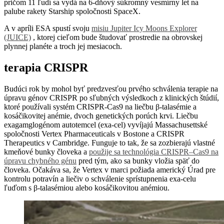
pričom 11 ľudí sa vydá na 6-dňový súkromný vesmírny let na
palube rakety Starship spoločnosti SpaceX.
A v apríli ESA spustí svoju
misiu Jupiter Icy Moons Explorer
(JUICE)
, ktorej cieľom bude študovať prostredie na obrovskej
plynnej planéte a troch jej mesiacoch.
terapia CRISPR
Budúci rok by mohol byť predzvesťou prvého schválenia terapie na
úpravu génov CRISPR po sľubných výsledkoch z klinických štúdií,
ktoré používali systém CRISPR-Cas9 na liečbu β-talasémie a
kosáčikovitej anémie, dvoch genetických porúch krvi. Liečbu
exagamglogénom autotemcel (exa-cel) vyvíjajú Massachusettské
spoločnosti Vertex Pharmaceuticals v Bostone a CRISPR
Therapeutics v Cambridge. Funguje to tak, že sa zozbierajú vlastné
kmeňové bunky človeka a
použije sa technológia CRISPR–Cas9 na
úpravu chybného génu
pred tým, ako sa bunky vložia späť do
človeka. Očakáva sa, že Vertex v marci požiada americký Úrad pre
kontrolu potravín a liečiv o schválenie sprístupnenia exa-celu
ľuďom s β-talasémiou alebo kosáčikovitou anémiou.