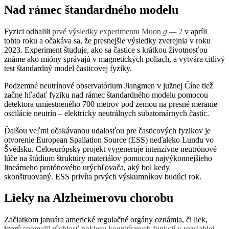
Nad rámec štandardného modelu
Fyzici odhalili
prvé výsledky experimentu Muon
g
—
2
v apríli
tohto roku a očakáva sa, že presnejšie výsledky zverejnia v roku
2023. Experiment študuje, ako sa častice s krátkou životnosťou
známe ako mióny správajú v magnetických poliach, a vytvára citlivý
test štandardný model časticovej fyziky.
Podzemné neutrínové observatórium Jiangmen v južnej Číne tiež
začne hľadať fyziku nad rámec štandardného modelu pomocou
detektora umiestneného 700 metrov pod zemou na presné meranie
oscilácie neutrín – elektricky neutrálnych subatomárnych častíc.
Ďalšou veľmi očakávanou udalosťou pre časticových fyzikov je
otvorenie European Spallation Source (ESS) neďaleko Lundu vo
Švédsku. Celoeurópsky projekt vygeneruje intenzívne neutrónové
lúče na štúdium štruktúry materiálov pomocou najvýkonnejšieho
lineárneho protónového urýchľovača, aký bol kedy
skonštruovaný. ESS privíta prvých výskumníkov budúci rok.
Lieky na Alzheimerovu chorobu
Začiatkom januára americké regulačné orgány oznámia, či liek,
ktorý
spomalil rýchlosť poklesu kognitívnych funkcií v rozsiahlej