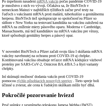
Po úspešnom nasadení
mRNA vakcín
počas pandémie COVID-19
je množstvo z nich vo vývoji. Očakáva sa, že BioNTech v
nemeckom Mainzi v najbližších týždňoch začne prvé testy na
ľuďoch s vakcínami mRNA proti malárii, tuberkulóze a genitálnemu
herpesu. BioNTech tiež spolupracuje so spoločnosťou Pfizer so
sídlom v New Yorku na testovaní kandidáta na vakcínu založenú na
mRNA na zníženie miery pásového oparu. Moderna v Cambridge,
Massachusetts, má tiež kandidátov na mRNA vakcínu pre vírusy,
ktoré spôsobujú genitálny herpes a pásový opar.
V novembri BioNTech a Pfizer začali svoju fázu I skúšania mRNA
vakcíny navrhnutej na ochranu proti COVID-19 aj chrípke.
Kombinovaná vakcína obsahuje reťazce mRNA kódujúce väzbové
proteíny pre SARS-CoV-2, Omicron BA.4/BA.5 a štyri varianty
chrípky.
Iní skúmajú možnosť dodania vakcín proti COVID-19
pomocou
rýchlo pôsobiacich nosových sprejov
. Tieto spreje boli
účinné u zvierat, ale cesta k ľudským skúškam môže byť dlhá.
Pokročilé pozorovanie hviezd
Prvé snímky z vesmírneho teleskopu Jamesa Webba (JWST)