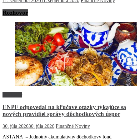
11. septembra 2020
11. septembra 2020
Finančné Noviny
Rozhovor
Rozhovor
ENPF odpovedal na kľúčové otázky týkajúce sa
nových pravidiel správy dôchodkových úspor
30. júla 2026
30. júla 2026
Finančné Noviny
ASTANA – Jednotný akumulatívny dôchodkový fond