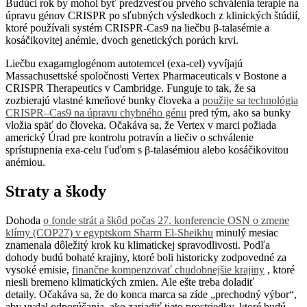
Budúci rok by mohol byť predzvesťou prvého schválenia terapie na
úpravu génov CRISPR po sľubných výsledkoch z klinických štúdií,
ktoré používali systém CRISPR-Cas9 na liečbu β-talasémie a
kosáčikovitej anémie, dvoch genetických porúch krvi.
Liečbu exagamglogénom autotemcel (exa-cel) vyvíjajú
Massachusettské spoločnosti Vertex Pharmaceuticals v Bostone a
CRISPR Therapeutics v Cambridge. Funguje to tak, že sa
zozbierajú vlastné kmeňové bunky človeka a
použije sa technológia
CRISPR–Cas9 na úpravu chybného génu
pred tým, ako sa bunky
vložia späť do človeka. Očakáva sa, že Vertex v marci požiada
americký Úrad pre kontrolu potravín a liečiv o schválenie
sprístupnenia exa-celu ľuďom s β-talasémiou alebo kosáčikovitou
anémiou.
Straty a škody
Dohoda
o fonde strát a škôd počas 27. konferencie OSN o zmene
klímy (COP27) v egyptskom Sharm El-Sheikhu
minulý mesiac
znamenala dôležitý krok ku klimatickej spravodlivosti. Podľa
dohody budú bohaté krajiny, ktoré boli historicky zodpovedné za
vysoké emisie,
finančne kompenzovať chudobnejšie krajiny
, ktoré
niesli bremeno klimatických zmien. Ale ešte treba doladiť
detaily. Očakáva sa, že do konca marca sa zíde „prechodný výbor“,
aby vydal odporúčania, ako zariadiť tieto prostriedky, ktoré budú