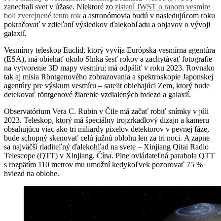
zanechali svet v úžase. Niektoré zo
zistení JWST o ranom vesmíre
boli zverejnené tento rok
a astronómovia budú v nasledujúcom roku
pokračovať v zdieľaní výsledkov ďalekohľadu a objavov o vývoji
galaxií.
Vesmírny teleskop Euclid, ktorý vyvíja Európska vesmírna agentúra
(ESA), má obiehať okolo Slnka šesť rokov a zachytávať fotografie
na vytvorenie 3D mapy vesmíru; má odpáliť v roku 2023. Rovnako
tak aj misia Röntgenového zobrazovania a spektroskopie Japonskej
agentúry pre výskum vesmíru – satelit obiehajúci Zem, ktorý bude
detekovať röntgenové žiarenie vzdialených hviezd a galaxií.
Observatórium Vera C. Rubin v Čile má začať robiť snímky v júli
2023. Teleskop, ktorý má špeciálny trojzrkadlový dizajn a kameru
obsahujúcu viac ako tri miliardy pixelov detektorov v pevnej fáze,
bude schopný skenovať celú južnú oblohu len za tri noci. A zapne
sa najväčší riaditeľný ďalekohľad na svete – Xinjiang Qitai Radio
Telescope (QTT) v Xinjiang, Čína. Plne ovládateľná parabola QTT
s rozpätím 110 metrov mu umožní kedykoľvek pozorovať 75 %
hviezd na oblohe.