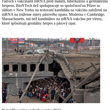
ľuďoch s vakcínami mRNA proti malárii, tuberkulóze a genitálnemu
herpesu. BioNTech tiež spolupracuje so spoločnosťou Pfizer so
sídlom v New Yorku na testovaní kandidáta na vakcínu založenú na
mRNA na zníženie miery pásového oparu. Moderna v Cambridge,
Massachusetts, má tiež kandidátov na mRNA vakcínu pre vírusy,
ktoré spôsobujú genitálny herpes a pásový opar.