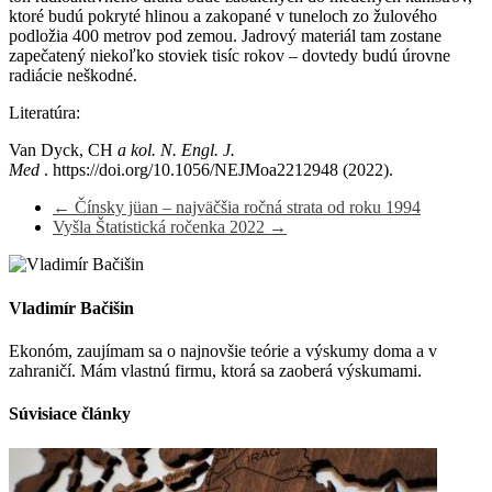
ktoré budú pokryté hlinou a zakopané v tuneloch zo žulového
podložia 400 metrov pod zemou. Jadrový materiál tam zostane
zapečatený niekoľko stoviek tisíc rokov – dovtedy budú úrovne
radiácie neškodné.
Literatúra:
Van Dyck, CH
a kol.
N. Engl. J.
Med
. https://doi.org/10.1056/NEJMoa2212948 (2022).
←
Čínsky jüan – najväčšia ročná strata od roku 1994
Vyšla Štatistická ročenka 2022
→
Vladimír Bačišin
Ekonóm, zaujímam sa o najnovšie teórie a výskumy doma a v
zahraničí. Mám vlastnú firmu, ktorá sa zaoberá výskumami.
Súvisiace články