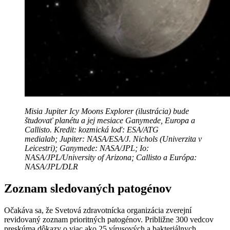
Misia Jupiter Icy Moons Explorer (ilustrácia) bude
študovať planétu a jej mesiace Ganymede, Europa a
Callisto.
Kredit: kozmická loď: ESA/ATG
medialab; Jupiter: NASA/ESA/J. Nichols (Univerzita v
Leicestri); Ganymede: NASA/JPL; Io:
NASA/JPL/University of Arizona; Callisto a Európa:
NASA/JPL/DLR
Zoznam sledovaných patogénov
Očakáva sa, že Svetová zdravotnícka organizácia zverejní
revidovaný zoznam prioritných patogénov. Približne 300 vedcov
preskúma dôkazy o viac ako 25 vírusových a bakteriálnych