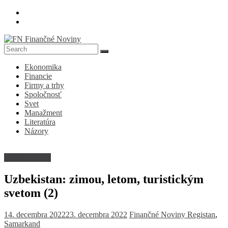
Skip
to
content
FN
Ekonomika
Finančné
Financie
Noviny
Firmy a trhy
Spoločnosť
Denník
Svet
o
Manažment
ekonomike
Literatúra
a
Názory
spoločnosti
Cestovný ruch
Uzbekistan: zimou, letom, turistickým
svetom (2)
14. decembra 2022
23. decembra 2022
Finančné Noviny
Registan
,
Samarkand