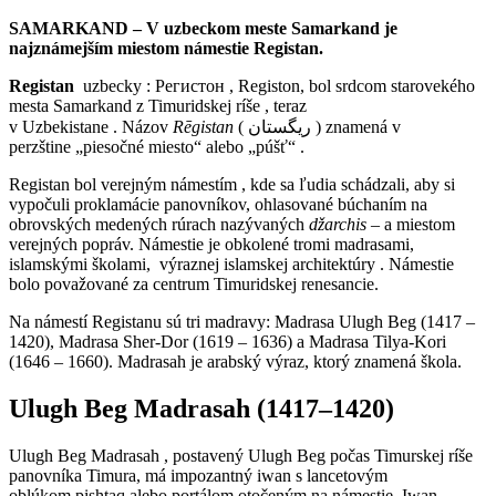
SAMARKAND – V uzbeckom meste Samarkand je
najznámejším miestom námestie Registan.
Registan
uzbecky : Регистон , Registon, bol srdcom starovekého
mesta Samarkand z Timuridskej ríše , teraz
v Uzbekistane . Názov
Rēgistan
(
ریگستان
) znamená v
perzštine „piesočné miesto“ alebo „púšť“ .
Registan bol verejným námestím , kde sa ľudia schádzali, aby si
vypočuli proklamácie panovníkov, ohlasované búchaním na
obrovských medených rúrach nazývaných
džarchis
– a miestom
verejných popráv. Námestie je obkolené tromi madrasami,
islamskými školami, výraznej islamskej architektúry . Námestie
bolo považované za centrum Timuridskej renesancie.
Na námestí Registanu sú tri madravy: Madrasa Ulugh Beg (1417 –
1420), Madrasa Sher-Dor (1619 – 1636) a Madrasa Tilya-Kori
(1646 – 1660). Madrasah je arabský výraz, ktorý znamená škola.
Ulugh Beg Madrasah (1417–1420)
Ulugh Beg Madrasah , postavený Ulugh Beg počas Timurskej ríše
panovníka Timura, má impozantný iwan s lancetovým
oblúkom pishtaq alebo portálom otočeným na námestie. Iwan,