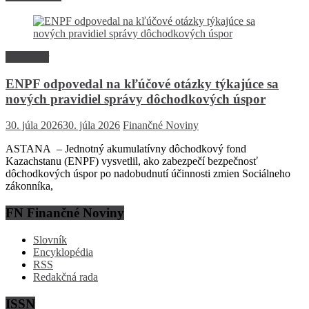
Rozhovor
ENPF odpovedal na kľúčové otázky týkajúce sa
nových pravidiel správy dôchodkových úspor
30. júla 2026
30. júla 2026
Finančné Noviny
ASTANA – Jednotný akumulatívny dôchodkový fond
Kazachstanu (ENPF) vysvetlil, ako zabezpečí bezpečnosť
dôchodkových úspor po nadobudnutí účinnosti zmien Sociálneho
zákonníka,
FN Finančné Noviny
Slovník
Encyklopédia
RSS
Redakčná rada
ISSN