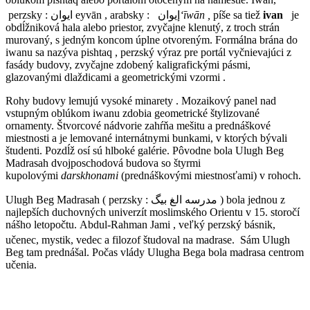
perzsky : ایوان
eyvān
, arabsky :
إيوان
‘īwān
,
píše sa tiež
ivan
je
obdĺžniková hala alebo priestor, zvyčajne klenutý, z troch strán
murovaný, s jedným koncom úplne otvoreným. Formálna brána do
iwanu sa nazýva
pishtaq
, perzský výraz pre portál vyčnievajúci z
fasády budovy, zvyčajne zdobený kaligrafickými pásmi,
glazovanými dlaždicami a geometrickými vzormi .
Rohy budovy lemujú vysoké minarety . Mozaikový panel nad
vstupným oblúkom iwanu zdobia geometrické štylizované
ornamenty. Štvorcové nádvorie zahŕňa mešitu a prednáškové
miestnosti a je lemované internátnymi bunkami, v ktorých bývali
študenti. Pozdĺž osí sú hlboké galérie. Pôvodne bola Ulugh Beg
Madrasah dvojposchodová budova so štyrmi
kupolovými
darskhonami
(prednáškovými miestnosťami) v rohoch.
Ulugh Beg Madrasah ( perzsky :
مدرسه الغ بیگ
) bola jednou z
najlepších duchovných univerzít moslimského Orientu v 15. storočí
nášho letopočtu. Abdul-Rahman Jami , veľký perzský básnik,
učenec, mystik, vedec a filozof študoval na madrase.
Sám Ulugh
Beg tam prednášal. Počas vlády Ulugha Bega bola madrasa centrom
učenia.