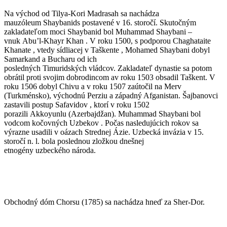
Na východ od Tilya-Kori Madrasah sa nachádza
mauzóleum Shaybanids postavené v 16. storočí. Skutočným
zakladateľom moci Shaybanid bol Muhammad Shaybani –
vnuk Abu’l-Khayr Khan . V roku 1500, s podporou Chaghataite
Khanate , vtedy sídliacej v Taškente , Mohamed Shaybani dobyl
Samarkand a Bucharu od ich
posledných Timuridských vládcov. Zakladateľ dynastie sa potom
obrátil proti svojim dobrodincom av roku 1503 obsadil Taškent. V
roku 1506 dobyl Chivu a v roku 1507 zaútočil na Merv
(Turkménsko), východnú Perziu a západný Afganistan. Šajbanovci
zastavili postup Safavidov , ktorí v roku 1502
porazili Akkoyunlu (Azerbajdžan). Muhammad Shaybani bol
vodcom kočovných Uzbekov . Počas nasledujúcich rokov sa
výrazne usadili v oázach Strednej Ázie. Uzbecká invázia v 15.
storočí n. l. bola poslednou zložkou dnešnej
etnogény uzbeckého národa.
Obchodný dóm Chorsu (1785) sa nachádza hneď za Sher-Dor.