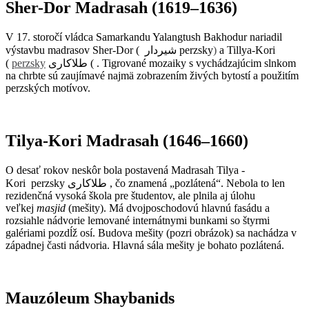
Sher-Dor Madrasah (1619–1636)
V 17. storočí vládca Samarkandu Yalangtush Bakhodur nariadil
výstavbu madrasov Sher-Dor (
perzsky شیردار
)
a Tillya-Kori
(
perzsky
طلاکاری
)
. Tigrované mozaiky s vychádzajúcim slnkom
na chrbte sú zaujímavé najmä zobrazením živých bytostí a použitím
perzských motívov.
Tilya-Kori Madrasah (1646–1660)
O desať rokov neskôr bola postavená Madrasah Tilya
-
Kori perzsky طلاکاری , čo znamená „pozlátená“. Nebola to len
rezidenčná vysoká škola pre študentov, ale plnila aj úlohu
veľkej
masjid
(mešity). Má dvojposchodovú hlavnú fasádu a
rozsiahle nádvorie lemované internátnymi bunkami so štyrmi
galériami pozdĺž osí. Budova mešity (pozri obrázok) sa nachádza v
západnej časti nádvoria. Hlavná sála mešity je bohato pozlátená.
Mauzóleum Shaybanids