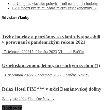
←
Ukrajina: viac ako polovica ľudí na hranici chudoby
G20: medzi kvartálmi badať mierny rast ekonomiky
→
Súvisiace články
Tržby hotelov a penziónov sa vlani zdvojnásobili
v porovnaní s pandemickým rokom 2021
17. februára 2023
17. februára 2023
Vladimír Bačišin
Uzbekistan: zimou, letom, turistickým svetom (1)
13. decembra 2022
23. decembra 2022
Finančné Noviny
Relax Hotel FIM *** v srdci Demänovskej doliny
2. augusta 2024
Finančné Noviny
Rozhovor