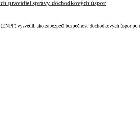
ch pravidiel správy dôchodkových úspor
PF) vysvetlil, ako zabezpečí bezpečnosť dôchodkových úspor po na