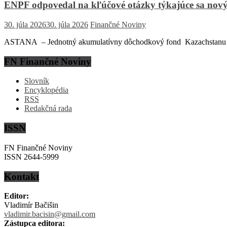
ENPF odpovedal na kľúčové otázky týkajúce sa nový
30. júla 2026
30. júla 2026
Finančné Noviny
ASTANA – Jednotný akumulatívny dôchodkový fond Kazachstanu (EN
FN Finančné Noviny
Slovník
Encyklopédia
RSS
Redakčná rada
ISSN
FN Finančné Noviny
ISSN 2644-5999
Kontakt
Editor:
Vladimír Bačišin
vladimir.bacisin@gmail.com
Zástupca editora: