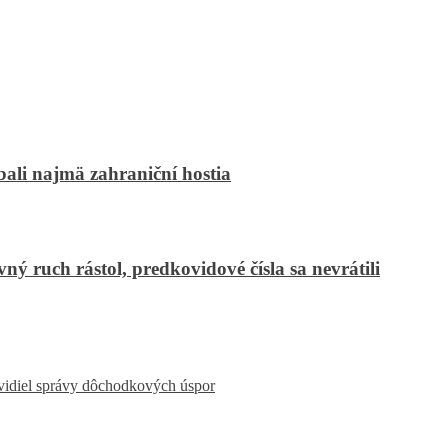
bali najmä zahraniční hostia
ný ruch rástol, predkovidové čísla sa nevrátili