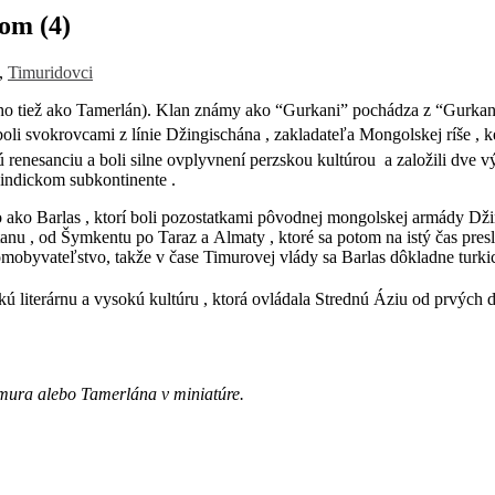
tom (4)
,
Timuridovci
ho tiež ako Tamerlán). Klan známy ako “Gurkani” pochádza z “Gurka
 boli svokrovcami z línie Džingischána , zakladateľa Mongolskej ríše
 renesanciu a boli silne ovplyvnení perzskou kultúrou
a založili dve v
 indickom subkontinente .
o Barlas , ktorí boli pozostatkami pôvodnej mongolskej armády Džing
nu , od Šymkentu po Taraz a Almaty , ktoré sa potom na istý čas presl
mobyvateľstvo, takže v čase Timurovej vlády sa Barlas dôkladne turkic
skú literárnu a vysokú kultúru
, ktorá ovládala Strednú Áziu od prvých 
imura alebo Tamerlána v miniatúre.