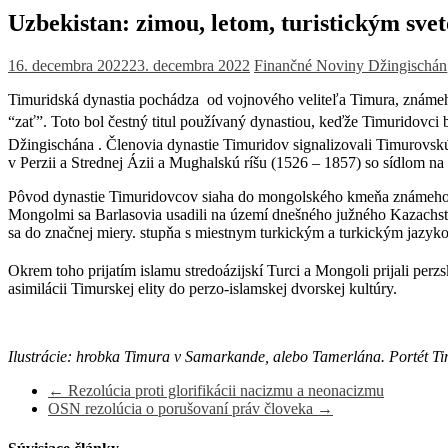
Uzbekistan: zimou, letom, turistickým sve
16. decembra 2022
23. decembra 2022
Finančné Noviny
Džingischán
Timuridská dynastia pochádza od vojnového veliteľa Timura, známe
“zať”.
Toto bol čestný titul používaný dynastiou, keďže Timuridovci
Džingischána . Členovia dynastie Timuridov signalizovali Timurovskú
v Perzii a Strednej Ázii a Mughalskú ríšu (1526 – 1857) so sídlom na
Pôvod dynastie Timuridovcov siaha do mongolského kmeňa známeho ak
Mongolmi sa Barlasovia usadili na území dnešného južného Kazachsta
sa do značnej miery. stupňa s miestnym turkickým a turkickým jazyko
Okrem toho prijatím islamu stredoázijskí Turci a Mongoli prijali perz
asimilácii Timurskej elity do perzo-islamskej dvorskej kultúry.
Ilustrácie: hrobka Timura v Samarkande, alebo Tamerlána. Portét T
←
Rezolúcia proti glorifikácii nacizmu a neonacizmu
OSN rezolúcia o porušovaní práv človeka
→