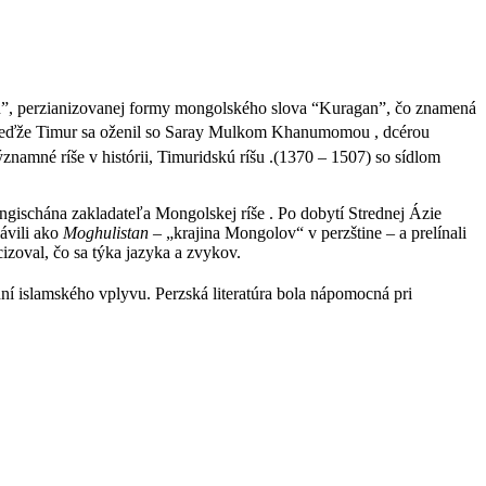
n”, perzianizovanej formy mongolského slova “Kuragan”, čo znamená
 , keďže Timur sa oženil so Saray Mulkom Khanumomou , dcérou
ýznamné ríše v histórii, Timuridskú ríšu .(1370 – 1507) so sídlom
ischána zakladateľa Mongolskej ríše . Po dobytí Strednej Ázie
ávili ako
Moghulistan
– „krajina Mongolov“ v perzštine – a prelínali
izoval, čo sa týka jazyka a zvykov.
dní islamského vplyvu. Perzská literatúra bola nápomocná pri