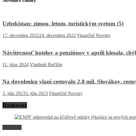
Súvisiace články
Uzbekistan: zimou, letom, turistickým svetom (5)
17. decembra 2022
24. decembra 2022
Finančné Noviny
Návštevnosť hotelov a penziónov v apríli klesala, chý
11. júna 2024
Vladimír Bačišin
Na dovolenku vlani cestovalo 2,8 mil. Slovákov, cestov
3. júla 2023
3. júla 2023
Finančné Noviny
Rozhovor
Rozhovor