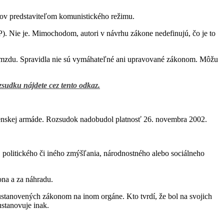
itov predstaviteľom komunistického režimu.
). Nie je. Mimochodom, autori v návrhu zákone nedefinujú, čo je to
o mzdu. Spravidla nie sú vymáhateľné ani upravované zákonom. Môžu
zsudku nájdete cez tento odkaz.
ovenskej armáde. Rozsudok nadobudol platnosť 26. novembra 2002.
a, politického či iného zmýšľania, národnostného alebo sociálneho
ona a za náhradu.
stanovených zákonom na inom orgáne. Kto tvrdí, že bol na svojich
stanovuje inak.