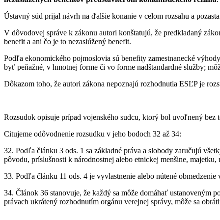
Ústavný súd prijal návrh na ďalšie konanie v celom rozsahu a pozast
V dôvodovej správe k zákonu autori konštatujú, že predkladaný záko
benefit a ani čo je to nezaslúžený benefit.
Podľa ekonomického pojmoslovia sú benefity zamestnanecké výhody.
byť peňažné, v hmotnej forme či vo forme nadštandardné služby; m
Dôkazom toho, že autori zákona nepoznajú rozhodnutia ESĽP je rozsu
Rozsudok opisuje prípad vojenského sudcu, ktorý bol uvoľnený bez 
Citujeme odôvodnenie rozsudku v jeho bodoch 32 až 34:
32. Podľa článku 3 ods. 1 sa základné práva a slobody zaručujú všetký
pôvodu, príslušnosti k národnostnej alebo etnickej menšine, majetku, 
33. Podľa článku 11 ods. 4 je vyvlastnenie alebo nútené obmedzenie 
34. Článok 36 stanovuje, že každý sa môže domáhať ustanoveným pos
právach ukrátený rozhodnutím orgánu verejnej správy, môže sa obrát