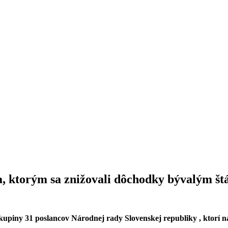
a, ktorým sa znižovali dôchodky bývalým š
upiny 31 poslancov Národnej rady Slovenskej republiky , ktorí na