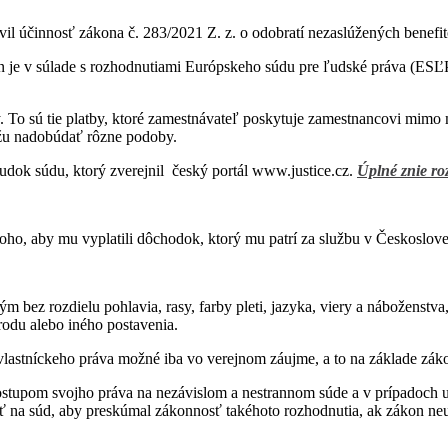
avil účinnosť zákona č. 283/2021 Z. z. o odobratí nezaslúžených benef
n je v súlade s rozhodnutiami Európskeho súdu pre ľudské práva (ESĽP
 To sú tie platby, ktoré zamestnávateľ poskytuje zamestnancovi mim
ôžu nadobúdať rôzne podoby.
dok súdu, ktorý zverejnil český portál www.justice.cz.
Úplné znie ro
toho, aby mu vyplatili dôchodok, ktorý mu patrí za službu v Českosl
m bez rozdielu pohlavia, rasy, farby pleti, jazyka, viery a náboženstv
rodu alebo iného postavenia.
vlastníckeho práva možné iba vo verejnom záujme, a to na základe zák
tupom svojho práva na nezávislom a nestrannom súde a v prípadoch u
iť na súd, aby preskúmal zákonnosť takéhoto rozhodnutia, ak zákon neu