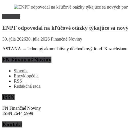
Rozhovor
ENPF odpovedal na kľúčové otázky týkajúce sa nový
30. júla 2026
30. júla 2026
Finančné Noviny
ASTANA – Jednotný akumulatívny dôchodkový fond Kazachstanu (EN
FN Finančné Noviny
Slovník
Encyklopédia
RSS
Redakčná rada
ISSN
FN Finančné Noviny
ISSN 2644-5999
Kontakt