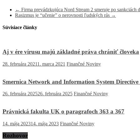
←
Firma prevádzkujúca Nord Stream 2 smeruje po sankciách 
Rasizmus je “učenie” o nerovnosti ľudských rás
→
Súvisiace články
Aj v ére vírusu majú zá­klad­né prá­va chrá­niť člo­ve­ka
28. februára 2021
1. marca 2021
Finančné Noviny
Smernica Network and Information System Directive 
26. februára 2025
26. februára 2025
Finančné Noviny
Právnická fakulta UK o paragrafoch 363 a 367
14. mája 2023
14. mája 2023
Finančné Noviny
Rozhovor