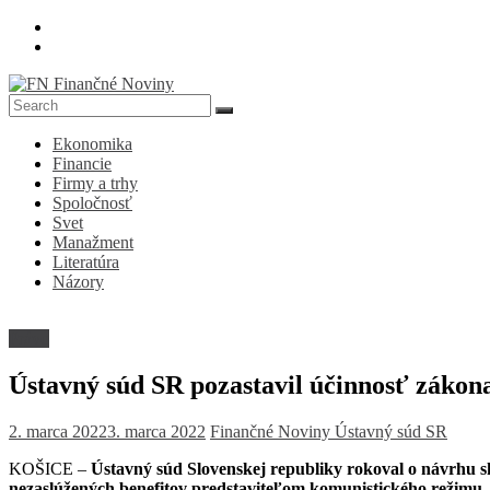
Skip
to
content
FN
Ekonomika
Finančné
Financie
Noviny
Firmy a trhy
Spoločnosť
Denník
Svet
o
Manažment
ekonomike
Literatúra
a
Názory
spoločnosti
Právo
Ústavný súd SR pozastavil účinnosť zákon
2. marca 2022
3. marca 2022
Finančné Noviny
Ústavný súd SR
KOŠICE –
Ústavný súd Slovenskej republiky rokoval o návrhu sk
nezaslúžených benefitov predstaviteľom komunistického režimu
.