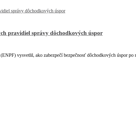
ch pravidiel správy dôchodkových úspor
PF) vysvetlil, ako zabezpečí bezpečnosť dôchodkových úspor po na