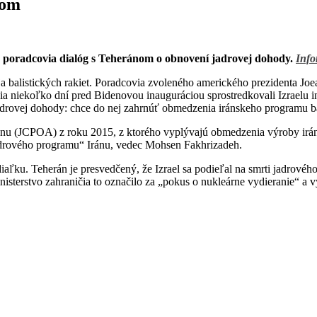
nom
o poradcovia dialóg s Teheránom o obnovení jadrovej dohody.
Info
a balistických rakiet. Poradcovia zvoleného amerického prezidenta Joe
vitelia niekoľko dní pred Bidenovou inauguráciou sprostredkovali Izra
rovej dohody: chce do nej zahrnúť obmedzenia iránskeho programu balis
nu (JCPOA) z roku 2015, z ktorého vyplývajú obmedzenia výroby irá
jadrového programu“ Iránu, vedec Mohsen Fakhrizadeh.
 diaľku. Teherán je presvedčený, že Izrael sa podieľal na smrti jadrovéh
terstvo zahraničia to označilo za „pokus o nukleárne vydieranie“ a v