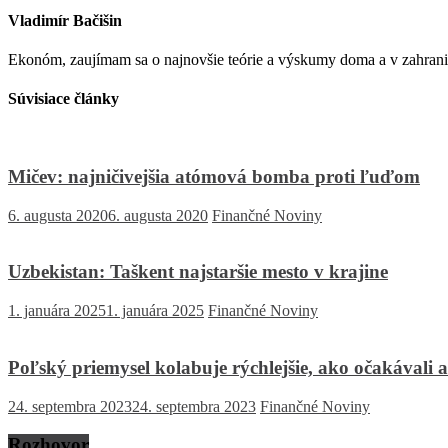
Vladimír Bačišin
Ekonóm, zaujímam sa o najnovšie teórie a výskumy doma a v zahrani
Súvisiace články
Mičev: najničivejšia atómová bomba proti ľuďom
6. augusta 2020
6. augusta 2020
Finančné Noviny
Uzbekistan: Taškent najstaršie mesto v krajine
1. januára 2025
1. januára 2025
Finančné Noviny
Poľský priemysel kolabuje rýchlejšie, ako očakávali an
24. septembra 2023
24. septembra 2023
Finančné Noviny
Rozhovor