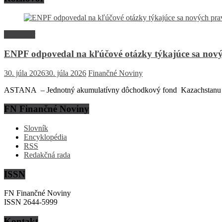
Rozhovor
ENPF odpovedal na kľúčové otázky týkajúce sa nový
30. júla 2026
30. júla 2026
Finančné Noviny
ASTANA – Jednotný akumulatívny dôchodkový fond Kazachstanu (EN
FN Finančné Noviny
Slovník
Encyklopédia
RSS
Redakčná rada
ISSN
FN Finančné Noviny
ISSN 2644-5999
Kontakt