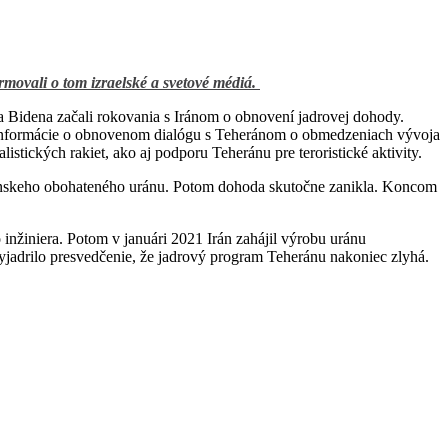
rmovali o tom izraelské a svetové médiá.
a Bidena začali rokovania s Iránom o obnovení jadrovej dohody.
elu informácie o obnovenom dialógu s Teheránom o obmedzeniach vývoja
tických rakiet, ako aj podporu Teheránu pre teroristické aktivity.
nskeho obohateného uránu. Potom dohoda skutočne zanikla. Koncom
o inžiniera. Potom v januári 2021 Irán zahájil výrobu uránu
yjadrilo presvedčenie, že jadrový program Teheránu nakoniec zlyhá.