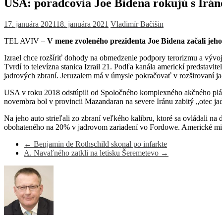
USA: poradcovia Joe Bidena rokujú s Irá
17. januára 2021
18. januára 2021
Vladimír Bačišin
TEL AVIV –
V mene zvoleného prezidenta Joe Bidena začali jeh
Izrael chce rozšíriť dohody na obmedzenie podpory terorizmu a vývoj
Tvrdí to televízna stanica Izrail 21. Podľa kanála americkí predsta
jadrových zbraní. Jeruzalem má v úmysle pokračovať v rozširovaní jad
USA v roku 2018 odstúpili od Spoločného komplexného akčného plá
novembra bol v provincii Mazandaran na severe Iránu zabitý „otec 
Na jeho auto strieľali zo zbraní veľkého kalibru, ktoré sa ovládali na
obohateného na 20% v jadrovom zariadení vo Fordowe. Americké minis
←
Benjamin de Rothschild skonal po infarkte
A. Navaľného zatkli na letisku Šeremetevo
→