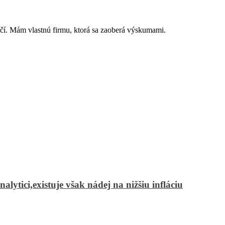
čí. Mám vlastnú firmu, ktorá sa zaoberá výskumami.
alytici,existuje však nádej na nižšiu infláciu