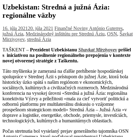
Uzbekistan: Stredná a južná Ázia:
regionálne väzby
16. júla 2021
20. júla 2021
Finančné Noviny
António Guterres
,
južná Ázia
,
Medzinárodný inštitútu pre Strednú Áziu
,
OSN
,
Šavkat
Mirziyoyev
,
stredná Ázia
TAŠKENT –
Prezident Uzbekistanu
Shavkat Mirziyoyev
prišiel
s iniciatívou na posilnenie regionálneho prepojenia v kontexte
novej otvorenej stratégie z Taškentu.
Táto myšlienka je zameraná na ďalšie prehĺbenie hospodárskej
spolupráce v Strednej Ázii s prístupom do južnej Ázie, ktorá bola
historicky úzko spätá s našim regiónom v ekonomických,
sociálnych, kultúrnych a civilizačných rozmeroch. Medzinárodná
konferencia na vysokej úrovni «Stredná a južná Ázia: regionálna
konektivita Výzvy a príležitosti »mala za cieľ vytvoriť politickú a
odbornú platformu pre multilaterálnu diskusiu o vzájomne
prospešnom strategickom modeli« Stredná Ázia – Južná Ázia »v
doprave a logistike, energetike, obchode, priemysle, investíciách,
technologických, kultúrnych a humanitárnych oblastiach.
Počas stretnutia bol vysielaný prejav generálneho tajomníka OSN
Antonia Guterresa, ktorý poďakoval prezidentovi Uzbekistanu