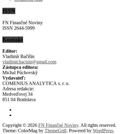
ISSN
FN Finančné Noviny
ISSN 2644-5999
Kontakt
Editor:
Vladimír Bačišin
vladimir.bacisin@gmail.com
Zástupca editora:
Michal Púchovský
Vydavateľ:
COMENIUS ANALYTICA s. r. o.
Adresa redakcie:
Medveďovej 34
851 04 Bratislava
Copyright © 2026
FN Finančné Noviny
. All rights reserved.
Theme: ColorMag by
ThemeGrill
. Powered by
WordPress
.