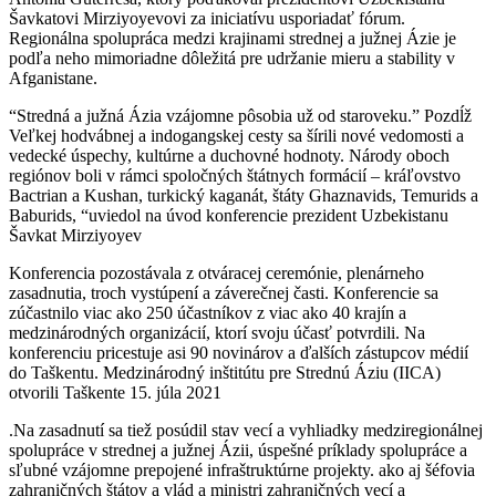
Šavkatovi Mirziyoyevovi za iniciatívu usporiadať fórum.
Regionálna spolupráca medzi krajinami strednej a južnej Ázie je
podľa neho mimoriadne dôležitá pre udržanie mieru a stability v
Afganistane.
“Stredná a južná Ázia vzájomne pôsobia už od staroveku.” Pozdĺž
Veľkej hodvábnej a indogangskej cesty sa šírili nové vedomosti a
vedecké úspechy, kultúrne a duchovné hodnoty. Národy oboch
regiónov boli v rámci spoločných štátnych formácií – kráľovstvo
Bactrian a Kushan, turkický kaganát, štáty Ghaznavids, Temurids a
Baburids, “uviedol na úvod konferencie prezident Uzbekistanu
Šavkat Mirziyoyev
Konferencia pozostávala z otváracej ceremónie, plenárneho
zasadnutia, troch vystúpení a záverečnej časti. Konferencie sa
zúčastnilo viac ako 250 účastníkov z viac ako 40 krajín a
medzinárodných organizácií, ktorí svoju účasť potvrdili. Na
konferenciu pricestuje asi 90 novinárov a ďalších zástupcov médií
do Taškentu. Medzinárodný inštitútu pre Strednú Áziu (IICA)
otvorili Taškente 15. júla 2021
.Na zasadnutí sa tiež posúdil stav vecí a vyhliadky medziregionálnej
spolupráce v strednej a južnej Ázii, úspešné príklady spolupráce a
sľubné vzájomne prepojené infraštruktúrne projekty. ako aj šéfovia
zahraničných štátov a vlád a ministri zahraničných vecí a