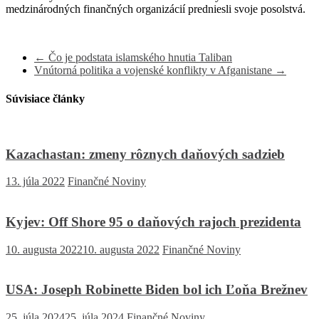
medzinárodných finančných organizácií predniesli svoje posolstvá.
←
Čo je podstata islamského hnutia Taliban
Vnútorná politika a vojenské konflikty v Afganistane
→
Súvisiace články
Kazachastan: zmeny rôznych daňových sadzieb
13. júla 2022
Finančné Noviny
Kyjev: Off Shore 95 o daňových rajoch prezidenta
10. augusta 2022
10. augusta 2022
Finančné Noviny
USA: Joseph Robinette Biden bol ich Ľoňa Brežnev
25. júla 2024
25. júla 2024
Finančné Noviny