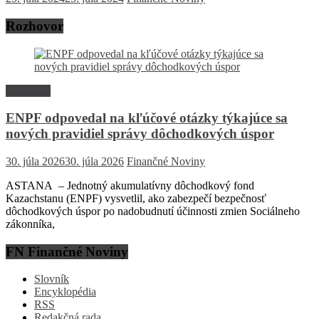
Rozhovor
Rozhovor
ENPF odpovedal na kľúčové otázky týkajúce sa
nových pravidiel správy dôchodkových úspor
30. júla 2026
30. júla 2026
Finančné Noviny
ASTANA – Jednotný akumulatívny dôchodkový fond
Kazachstanu (ENPF) vysvetlil, ako zabezpečí bezpečnosť
dôchodkových úspor po nadobudnutí účinnosti zmien Sociálneho
zákonníka,
FN Finančné Noviny
Slovník
Encyklopédia
RSS
Redakčná rada