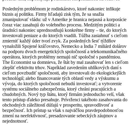
Posledným problémom je rodinkárstvo, ktoré nakoniec infikuje
biznis aj politiku. Firmy hľadajú zisk tým, že sa snažia
zmanipulovať vládu: už v Amerike je hranica nejasná a korporácie
čoraz viac zasahujú do volebného procesu. Medzitým politici a
úradníci nakoniec uprednostňujú konkrétne firmy – tie, do ktorých
investovali peniaze a do ktorých vsadili. Túžba zasiahnuť s cieľom
zmierniť každý úder tvorí zvyk. Za posledných šesť týždňov
vynaložili Spojené kráľovstvo, Nemecko a India 7 miliárd dolárov
na podporu dvoch energetických spoločností a telekomunikačného
operátora, ktorých problémy nemajú nič spoločné s pandémiou.
The Economist sa domnieva, že štát by mal zasahovať len s cieľom
zlepšiť efektivitu trhov. Napríklad zavedením uhlíkových daní s
cieľom povzbudiť spoločnosti, aby investovali do ekologickejších
technológií; alebo financovanie tých oblastí vedy a výskumu a
vývoja, do ktorých spoločnosti nebudú investovať; a vytvorenie
systému sociálneho zabezpečenia, ktorý chráni pracujúcich a
chudobných. Nový typ štátu, ktorý firmám jednoducho velí, však
tento prístup ďaleko presahuje. Prívrženci takéhoto zasahovania do
obchodných záležitostí dúfajú v prosperitu, spravodlivosť a
bezpečnosť. Ich prístup sa však s najväčšou pravdepodobnosťou
zmení na neefektívnosť, presadzovanie sebeckých záujmov a
nejednotnosť.