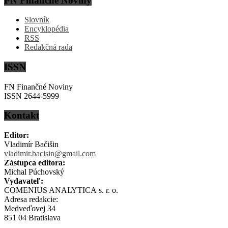
FN Finančné Noviny
Slovník
Encyklopédia
RSS
Redakčná rada
ISSN
FN Finančné Noviny
ISSN 2644-5999
Kontakt
Editor:
Vladimír Bačišin
vladimir.bacisin@gmail.com
Zástupca editora:
Michal Púchovský
Vydavateľ:
COMENIUS ANALYTICA s. r. o.
Adresa redakcie:
Medveďovej 34
851 04 Bratislava