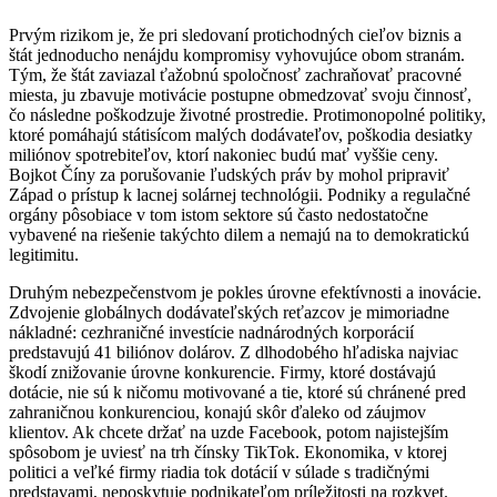
Prvým rizikom je, že pri sledovaní protichodných cieľov biznis a
štát jednoducho nenájdu kompromisy vyhovujúce obom stranám.
Tým, že štát zaviazal ťažobnú spoločnosť zachraňovať pracovné
miesta, ju zbavuje motivácie postupne obmedzovať svoju činnosť,
čo následne poškodzuje životné prostredie. Protimonopolné politiky,
ktoré pomáhajú státisícom malých dodávateľov, poškodia desiatky
miliónov spotrebiteľov, ktorí nakoniec budú mať vyššie ceny.
Bojkot Číny za porušovanie ľudských práv by mohol pripraviť
Západ o prístup k lacnej solárnej technológii. Podniky a regulačné
orgány pôsobiace v tom istom sektore sú často nedostatočne
vybavené na riešenie takýchto dilem a nemajú na to demokratickú
legitimitu.
Druhým nebezpečenstvom je pokles úrovne efektívnosti a inovácie.
Zdvojenie globálnych dodávateľských reťazcov je mimoriadne
nákladné: cezhraničné investície nadnárodných korporácií
predstavujú 41 biliónov dolárov. Z dlhodobého hľadiska najviac
škodí znižovanie úrovne konkurencie. Firmy, ktoré dostávajú
dotácie, nie sú k ničomu motivované a tie, ktoré sú chránené pred
zahraničnou konkurenciou, konajú skôr ďaleko od záujmov
klientov. Ak chcete držať na uzde Facebook, potom najistejším
spôsobom je uviesť na trh čínsky TikTok. Ekonomika, v ktorej
politici a veľké firmy riadia tok dotácií v súlade s tradičnými
predstavami, neposkytuje podnikateľom príležitosti na rozkvet.