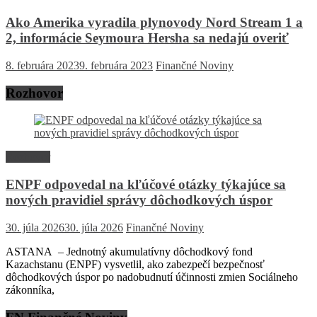
Ako Amerika vyradila plynovody Nord Stream 1 a
2, informácie Seymoura Hersha sa nedajú overiť
8. februára 2023
9. februára 2023
Finančné Noviny
Rozhovor
Rozhovor
ENPF odpovedal na kľúčové otázky týkajúce sa
nových pravidiel správy dôchodkových úspor
30. júla 2026
30. júla 2026
Finančné Noviny
ASTANA – Jednotný akumulatívny dôchodkový fond
Kazachstanu (ENPF) vysvetlil, ako zabezpečí bezpečnosť
dôchodkových úspor po nadobudnutí účinnosti zmien Sociálneho
zákonníka,