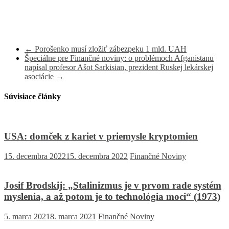
←
Porošenko musí zložiť zábezpeku 1 mld. UAH
Špeciálne pre Finančné noviny: o problémoch Afganistanu
napísal profesor Ašot Sarkisian, prezident Ruskej lekárskej
asociácie
→
Súvisiace články
USA: domček z kariet v priemysle kryptomien
15. decembra 2022
15. decembra 2022
Finančné Noviny
Josif Brodskij: „Stalinizmus je v prvom rade systém
myslenia, a až potom je to technológia moci“ (1973)
5. marca 2021
8. marca 2021
Finančné Noviny