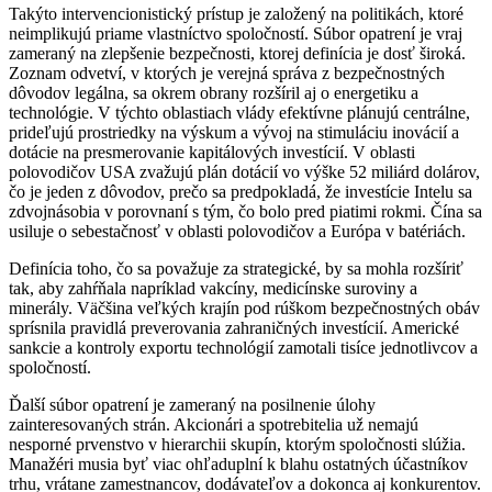
Takýto intervencionistický prístup je založený na politikách, ktoré
neimplikujú priame vlastníctvo spoločností. Súbor opatrení je vraj
zameraný na zlepšenie bezpečnosti, ktorej definícia je dosť široká.
Zoznam odvetví, v ktorých je verejná správa z bezpečnostných
dôvodov legálna, sa okrem obrany rozšíril aj o energetiku a
technológie. V týchto oblastiach vlády efektívne plánujú centrálne,
prideľujú prostriedky na výskum a vývoj na stimuláciu inovácií a
dotácie na presmerovanie kapitálových investícií. V oblasti
polovodičov USA zvažujú plán dotácií vo výške 52 miliárd dolárov,
čo je jeden z dôvodov, prečo sa predpokladá, že investície Intelu sa
zdvojnásobia v porovnaní s tým, čo bolo pred piatimi rokmi. Čína sa
usiluje o sebestačnosť v oblasti polovodičov a Európa v batériách.
Definícia toho, čo sa považuje za strategické, by sa mohla rozšíriť
tak, aby zahŕňala napríklad vakcíny, medicínske suroviny a
minerály. Väčšina veľkých krajín pod rúškom bezpečnostných obáv
sprísnila pravidlá preverovania zahraničných investícií. Americké
sankcie a kontroly exportu technológií zamotali tisíce jednotlivcov a
spoločností.
Ďalší súbor opatrení je zameraný na posilnenie úlohy
zainteresovaných strán. Akcionári a spotrebitelia už nemajú
nesporné prvenstvo v hierarchii skupín, ktorým spoločnosti slúžia.
Manažéri musia byť viac ohľaduplní k blahu ostatných účastníkov
trhu, vrátane zamestnancov, dodávateľov a dokonca aj konkurentov.