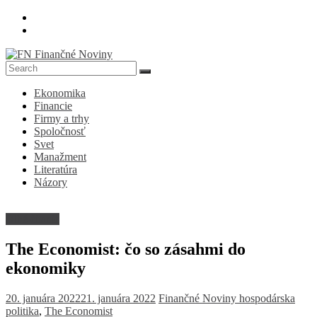
Skip
to
content
FN
Ekonomika
Finančné
Financie
Noviny
Firmy a trhy
Spoločnosť
Denník
Svet
o
Manažment
ekonomike
Literatúra
a
Názory
spoločnosti
Dlhé čitanie
The Economist: čo so zásahmi do
ekonomiky
20. januára 2022
21. januára 2022
Finančné Noviny
hospodárska
politika
,
The Economist