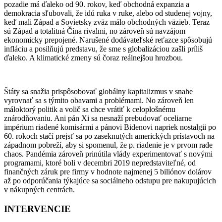
pozadie má ďaleko od 90. rokov, keď obchodná expanzia a
demokracia sľubovali, že idú ruka v ruke, alebo od studenej vojny,
keď mali Západ a Sovietsky zväz málo obchodných väzieb. Teraz
sú Západ a totalitná Čína rivalmi, no zároveň sú navzájom
ekonomicky prepojené. Narušené dodávateľské reťazce spôsobujú
infláciu a posilňujú predstavu, že sme s globalizáciou zašli príliš
ďaleko. A klimatické zmeny sú čoraz reálnejšou hrozbou.
Štáty sa snažia prispôsobovať globálny kapitalizmus v snahe
vyrovnať sa s týmito obavami a problémami. No zároveň len
máloktorý politik a volič sa chce vrátiť k celoplošnému
znárodňovaniu. Ani pán Xi sa nesnaží prebudovať oceliarne
impérium riadené komisármi a pánovi Bidenovi napriek nostalgii po
60. rokoch stačí prejsť sa po zaseknutých amerických prístavoch na
západnom pobreží, aby si spomenul, že p. riadenie je v prvom rade
chaos. Pandémia zároveň prinútila vlády experimentovať s novými
programami, ktoré boli v decembri 2019 nepredstaviteľné, od
finančných záruk pre firmy v hodnote najmenej 5 biliónov dolárov
až po odporúčania týkajúce sa sociálneho odstupu pre nakupujúcich
v nákupných centrách.
INTERVENCIE