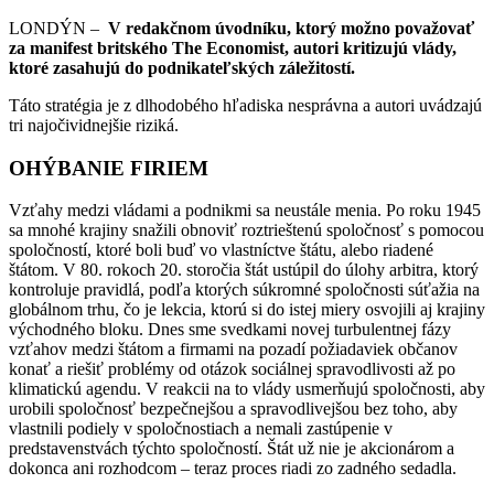
LONDÝN –
V redakčnom úvodníku, ktorý možno považovať
za manifest britského The Economist, autori kritizujú vlády,
ktoré zasahujú do podnikateľských záležitostí.
Táto stratégia je z dlhodobého hľadiska nesprávna a autori uvádzajú
tri najočividnejšie riziká.
OHÝBANIE FIRIEM
Vzťahy medzi vládami a podnikmi sa neustále menia. Po roku 1945
sa mnohé krajiny snažili obnoviť roztrieštenú spoločnosť s pomocou
spoločností, ktoré boli buď vo vlastníctve štátu, alebo riadené
štátom. V 80. rokoch 20. storočia štát ustúpil do úlohy arbitra, ktorý
kontroluje pravidlá, podľa ktorých súkromné ​​spoločnosti súťažia na
globálnom trhu, čo je lekcia, ktorú si do istej miery osvojili aj krajiny
východného bloku. Dnes sme svedkami novej turbulentnej fázy
vzťahov medzi štátom a firmami na pozadí požiadaviek občanov
konať a riešiť problémy od otázok sociálnej spravodlivosti až po
klimatickú agendu. V reakcii na to vlády usmerňujú spoločnosti, aby
urobili spoločnosť bezpečnejšou a spravodlivejšou bez toho, aby
vlastnili podiely v spoločnostiach a nemali zastúpenie v
predstavenstvách týchto spoločností. Štát už nie je akcionárom a
dokonca ani rozhodcom – teraz proces riadi zo zadného sedadla.