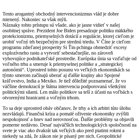
Tento arogantný obchodný intervencionizmus vlád je dobre
mienený. Nakoniec sa však mýli.
Náznaky tohto prístupu sú všade, ako je jasne vidieť v našej
osobitnej správe. Prezident Joe Biden presadzuje politiku mäkkého
protekcionizmu, priemyselných dotácií a regulácie, ktorej cieľom je
urobiť voľný trh bezpečným pre strednú triedu. V Číne je cieľom
programu zdieľanej prosperity Si Ťin-pchinga obmedziť excesy
explozívneho rastu a vytvoriť sebestačnejšie, no zároveň
vyhovujúce podnikateľské prostredie. Európska únia sa vzďaľuje od
voľného trhu a smeruje k priemyselnej politike a „strategickej
autonómii“. Uprostred tohto posunu vo veľkých ekonomikách sa
týmto smerom začínajú uberať aj ďalšie krajiny ako Spojené
kráľovstvo, India a Mexiko. Je tiež dôležité poznamenať, že vo
väčšine demokracií je štátna intervencia podporovaná všetkými
politickými silami. Len málo politikov sa teší z účasti na voľbách s
otvorenými hranicami a voľným trhom.
To sa deje uprostred obáv občanov, že trhy a ich arbitri túto úlohu
nezvládajú. Finančná kríza a pomalé oživenie ekonomiky zvýšili
nespokojnosť a hnev nad nerovnosťou. Ďalšie problémy sa objavili
pomerne nedávno. Desať najväčších technologických spoločností na
svete je viac ako dvakrát tak veľkých ako pred piatimi rokmi a
niekedy sa zdá, že zákon nie je písaný pre nich. Geopolitické