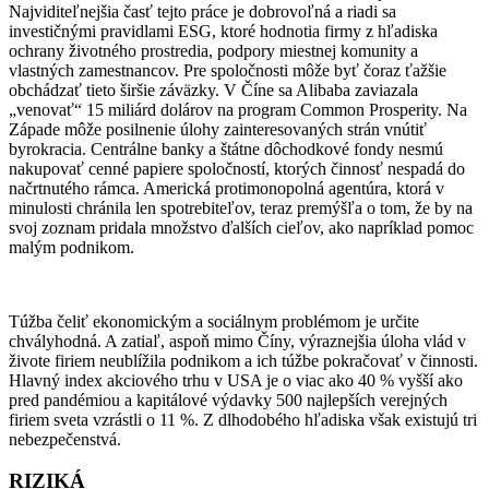
Najviditeľnejšia časť tejto práce je dobrovoľná a riadi sa
investičnými pravidlami ESG, ktoré hodnotia firmy z hľadiska
ochrany životného prostredia, podpory miestnej komunity a
vlastných zamestnancov. Pre spoločnosti môže byť čoraz ťažšie
obchádzať tieto širšie záväzky. V Číne sa Alibaba zaviazala
„venovať“ 15 miliárd dolárov na program Common Prosperity. Na
Západe môže posilnenie úlohy zainteresovaných strán vnútiť
byrokracia. Centrálne banky a štátne dôchodkové fondy nesmú
nakupovať cenné papiere spoločností, ktorých činnosť nespadá do
načrtnutého rámca. Americká protimonopolná agentúra, ktorá v
minulosti chránila len spotrebiteľov, teraz premýšľa o tom, že by na
svoj zoznam pridala množstvo ďalších cieľov, ako napríklad pomoc
malým podnikom.
Túžba čeliť ekonomickým a sociálnym problémom je určite
chvályhodná. A zatiaľ, aspoň mimo Číny, výraznejšia úloha vlád v
živote firiem neublížila podnikom a ich túžbe pokračovať v činnosti.
Hlavný index akciového trhu v USA je o viac ako 40 % vyšší ako
pred pandémiou a kapitálové výdavky 500 najlepších verejných
firiem sveta vzrástli o 11 %. Z dlhodobého hľadiska však existujú tri
nebezpečenstvá.
RIZIKÁ