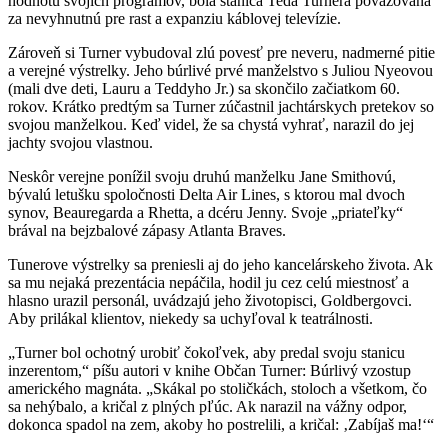
hodnotu svojich programov, bola stanica Teda Turnera považovaná
za nevyhnutnú pre rast a expanziu káblovej televízie.
Zároveň si Turner vybudoval zlú povesť pre neveru, nadmerné pitie
a verejné výstrelky. Jeho búrlivé prvé manželstvo s Juliou Nyeovou
(mali dve deti, Lauru a Teddyho Jr.) sa skončilo začiatkom 60.
rokov. Krátko predtým sa Turner zúčastnil jachtárskych pretekov so
svojou manželkou. Keď videl, že sa chystá vyhrať, narazil do jej
jachty svojou vlastnou.
Neskôr verejne ponížil svoju druhú manželku Jane Smithovú,
bývalú letušku spoločnosti Delta Air Lines, s ktorou mal dvoch
synov, Beauregarda a Rhetta, a dcéru Jenny. Svoje „priateľky“
brával na bejzbalové zápasy Atlanta Braves.
Tunerove výstrelky sa preniesli aj do jeho kancelárskeho života. Ak
sa mu nejaká prezentácia nepáčila, hodil ju cez celú miestnosť a
hlasno urazil personál, uvádzajú jeho životopisci, Goldbergovci.
Aby prilákal klientov, niekedy sa uchyľoval k teatrálnosti.
„Turner bol ochotný urobiť čokoľvek, aby predal svoju stanicu
inzerentom,“ píšu autori v knihe Občan Turner: Búrlivý vzostup
amerického magnáta. „Skákal po stoličkách, stoloch a všetkom, čo
sa nehýbalo, a kričal z plných pľúc. Ak narazil na vážny odpor,
dokonca spadol na zem, akoby ho postrelili, a kričal: ‚Zabíjaš ma!‘“