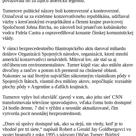
považovala ho za žijúcu americkú legendu.
Turnerove politické názory boli kontroverzné a kontroverzné.
Označoval sa za extrémne konzervatívneho republikána, udržiaval
väzby s kresťanskými evanjelikálmi a členmi krajne pravicovej
Spoločnosti Johna Bircha, no zároveň bol priateľom kubánskeho
vodcu Fidela Castra a ospravedlňoval konanie čínskej komunistickej
vlády.
V rámci bezprecedentného filantropického aktu daroval miliardu
dolárov Organizácii Spojených národov, organizácii, ktorú mnohí
americkí konzervatívci nenávideli. Miloval lov, ale stal sa aj
obľúbencom environmentalistov. Turner kúpil viac ako milión akrov
divočiny a rančov a potom ich premenil na chránené oblasti.
Nakoniec sa stal štvrtým najväčším súkromným vlastníkom pôdy v
Spojených štátoch, vlastnil dva milióny akrov, nepočítajúc rozsiahle
plochy pôdy v Argentíne a ďalších krajinách.
Turnerov vplyv bol obzvlášť zjavný v tom, ako jeho sieť CNN
transformovala televízne spravodajstvo, vďaka čomu bolo dostupné
24 hodín denne, 7 dní v týždni a neustále aktualizované, čím
vytvorila pocit neustálej bezprostrednosti.
„Dnes sú správy dostupné tak, ako sa dejú, nie vtedy, keď je to
vhodné pre tri siete,“ napísali Robert a Gerald Jay Goldbergovci vo
svojej biografii z roku 1995 s názvom Občan Turner: Búrlivý