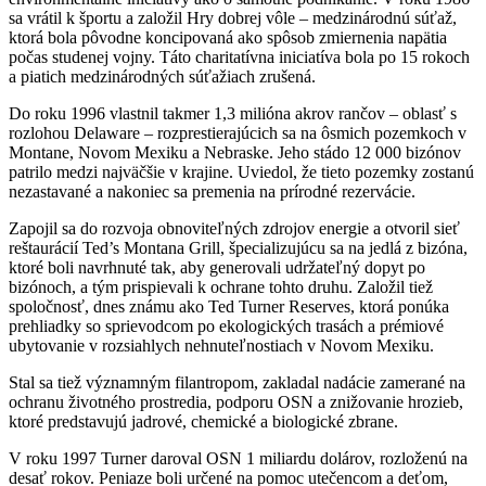
sa vrátil k športu a založil Hry dobrej vôle – medzinárodnú súťaž,
ktorá bola pôvodne koncipovaná ako spôsob zmiernenia napätia
počas studenej vojny. Táto charitatívna iniciatíva bola po 15 rokoch
a piatich medzinárodných súťažiach zrušená.
Do roku 1996 vlastnil takmer 1,3 milióna akrov rančov – oblasť s
rozlohou Delaware – rozprestierajúcich sa na ôsmich pozemkoch v
Montane, Novom Mexiku a Nebraske. Jeho stádo 12 000 bizónov
patrilo medzi najväčšie v krajine. Uviedol, že tieto pozemky zostanú
nezastavané a nakoniec sa premenia na prírodné rezervácie.
Zapojil sa do rozvoja obnoviteľných zdrojov energie a otvoril sieť
reštaurácií Ted’s Montana Grill, špecializujúcu sa na jedlá z bizóna,
ktoré boli navrhnuté tak, aby generovali udržateľný dopyt po
bizónoch, a tým prispievali k ochrane tohto druhu. Založil tiež
spoločnosť, dnes známu ako Ted Turner Reserves, ktorá ponúka
prehliadky so sprievodcom po ekologických trasách a prémiové
ubytovanie v rozsiahlych nehnuteľnostiach v Novom Mexiku.
Stal sa tiež významným filantropom, zakladal nadácie zamerané na
ochranu životného prostredia, podporu OSN a znižovanie hrozieb,
ktoré predstavujú jadrové, chemické a biologické zbrane.
V roku 1997 Turner daroval OSN 1 miliardu dolárov, rozloženú na
desať rokov. Peniaze boli určené na pomoc utečencom a deťom,