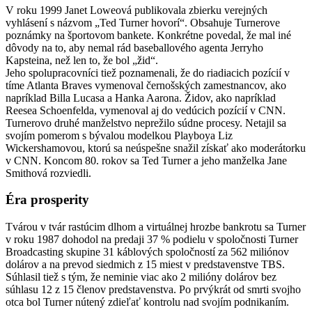
V roku 1999 Janet Loweová publikovala zbierku verejných
vyhlásení s názvom „Ted Turner hovorí“. Obsahuje Turnerove
poznámky na športovom bankete. Konkrétne povedal, že mal iné
dôvody na to, aby nemal rád baseballového agenta Jerryho
Kapsteina, než len to, že bol „žid“.
Jeho spolupracovníci tiež poznamenali, že do riadiacich pozícií v
tíme Atlanta Braves vymenoval černošských zamestnancov, ako
napríklad Billa Lucasa a Hanka Aarona. Židov, ako napríklad
Reesea Schoenfelda, vymenoval aj do vedúcich pozícií v CNN.
Turnerovo druhé manželstvo neprežilo súdne procesy. Netajil sa
svojím pomerom s bývalou modelkou Playboya Liz
Wickershamovou, ktorú sa neúspešne snažil získať ako moderátorku
v CNN. Koncom 80. rokov sa Ted Turner a jeho manželka Jane
Smithová rozviedli.
Éra prosperity
Tvárou v tvár rastúcim dlhom a virtuálnej hrozbe bankrotu sa Turner
v roku 1987 dohodol na predaji 37 % podielu v spoločnosti Turner
Broadcasting skupine 31 káblových spoločností za 562 miliónov
dolárov a na prevod siedmich z 15 miest v predstavenstve TBS.
Súhlasil tiež s tým, že neminie viac ako 2 milióny dolárov bez
súhlasu 12 z 15 členov predstavenstva. Po prvýkrát od smrti svojho
otca bol Turner nútený zdieľať kontrolu nad svojím podnikaním.