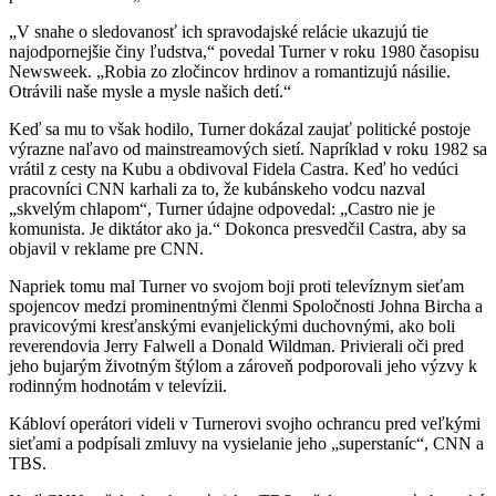
„V snahe o sledovanosť ich spravodajské relácie ukazujú tie
najodpornejšie činy ľudstva,“ povedal Turner v roku 1980 časopisu
Newsweek. „Robia zo zločincov hrdinov a romantizujú násilie.
Otrávili naše mysle a mysle našich detí.“
Keď sa mu to však hodilo, Turner dokázal zaujať politické postoje
výrazne naľavo od mainstreamových sietí. Napríklad v roku 1982 sa
vrátil z cesty na Kubu a obdivoval Fidela Castra. Keď ho vedúci
pracovníci CNN karhali za to, že kubánskeho vodcu nazval
„skvelým chlapom“, Turner údajne odpovedal: „Castro nie je
komunista. Je diktátor ako ja.“ Dokonca presvedčil Castra, aby sa
objavil v reklame pre CNN.
Napriek tomu mal Turner vo svojom boji proti televíznym sieťam
spojencov medzi prominentnými členmi Spoločnosti Johna Bircha a
pravicovými kresťanskými evanjelickými duchovnými, ako boli
reverendovia Jerry Falwell a Donald Wildman. Privierali oči pred
jeho bujarým životným štýlom a zároveň podporovali jeho výzvy k
rodinným hodnotám v televízii.
Kábloví operátori videli v Turnerovi svojho ochrancu pred veľkými
sieťami a podpísali zmluvy na vysielanie jeho „superstaníc“, CNN a
TBS.