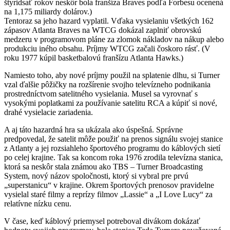
štyridsať rokov neskôr bola franšíza Braves podľa Forbesu ocenená
na 1,175 miliardy dolárov.)
Tentoraz sa jeho hazard vyplatil. Vďaka vysielaniu všetkých 162
zápasov Atlanta Braves na WTCG dokázal zaplniť obrovskú
medzeru v programovom pláne za zlomok nákladov na nákup alebo
produkciu iného obsahu. Príjmy WTCG začali čoskoro rásť. (V
roku 1977 kúpil basketbalovú franšízu Atlanta Hawks.)
Namiesto toho, aby nové príjmy použil na splatenie dlhu, si Turner
vzal ďalšie pôžičky na rozšírenie svojho televízneho podnikania
prostredníctvom satelitného vysielania. Musel sa vyrovnať s
vysokými poplatkami za používanie satelitu RCA a kúpiť si nové,
drahé vysielacie zariadenia.
A aj táto hazardná hra sa ukázala ako úspešná. Správne
predpovedal, že satelit môže použiť na prenos signálu svojej stanice
z Atlanty a jej rozsiahleho športového programu do káblových sietí
po celej krajine. Tak sa koncom roka 1976 zrodila televízna stanica,
ktorá sa neskôr stala známou ako TBS – Turner Broadcasting
System, nový názov spoločnosti, ktorý si vybral pre prvú
„superstanicu“ v krajine. Okrem športových prenosov pravidelne
vysielal staré filmy a reprízy filmov „Lassie“ a „I Love Lucy“ za
relatívne nízku cenu.
V čase, keď káblový priemysel potreboval divákom dokázať