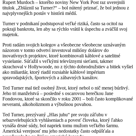
Rupert Murdoch – ktorého noviny New York Post raz uverejnili
titulok „Zbláznil sa Turner?“ – bol nútený priznať, že bol jednou z
najvplyvnejších postáv v histórii médií.
Turner v podnikaní podstupoval veľké riziká, často sa ocitol na
pokraji bankrotu, len aby sa rýchlo vrátil k úspechu a zväčšil svoj
majetok.
Proti radám svojich kolegov a všeobecne všeobecne uznávaným
názorom v tomto odvetví investoval milióny dolárov do
inovatívnych projektov, ktoré kombinovali káblové a satelitné
vysielanie. Súťažil s veľkými televíznymi sieťami, takmer
skrachoval v Hollywoode, no z týchto dobrodružstiev a bitiek vyšiel
ako miliardár, ktorý riadil rozsiahle káblové impérium
spravodajských, športových a zábavných kanálov.
Ted Turner mal tiež osobný život, ktorý nebol o nič menej búrlivý.
Jeho tri manželstvá – posledné s oscarovou herečkou Jane
Fondovou, ktoré sa skončilo v roku 2001 – boli často komplikované
neverami, alkoholizmom a výbušnou povahou.
Ted Turner, prezývaný „Hlas juhu“ pre svoju záľubu v
sebazvelebujúcich vyhláseniach a povesť človeka, ktorý ľahko
vynáša drsné súdy, bol napriek tomu mužom veľkého šarmu.
Americká verejnosť mu jeho nedostatky často odpúšťala a