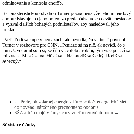
odmínovanie a kontrolu chorôb.
S charakteristickou odvahou Turner poznamenal, že jeho miliardový
dar predstavuje iba jeho príjem za predchádzajúcich deväť mesiacov
a vyzval ďalších bohatých podnikateľov, aby nasledovali jeho
príklad.
„Veľa ľudí sa kúpe v peniazoch, ale nevedia, čo s nimi,“ povedal
Turner v rozhovore pre CNN. „Peniaze sú na nič, ak nevieš, čo s
nimi. Uvedomil som si, že čím viac dobra robím, tým viac peňazí sa
mi vracia. Musíš sa naučiť dávať. Nenarodíš sa štedrý. Rodíš sa
sebecký.“
←
Prebytok solárnej energie v Európe tlačí energetickú sieť
do nového, náročného prechodného obdobia
SŠA a Irán majú v úmysle uzavrieť mierovú dohodu
→
Súvisiace články