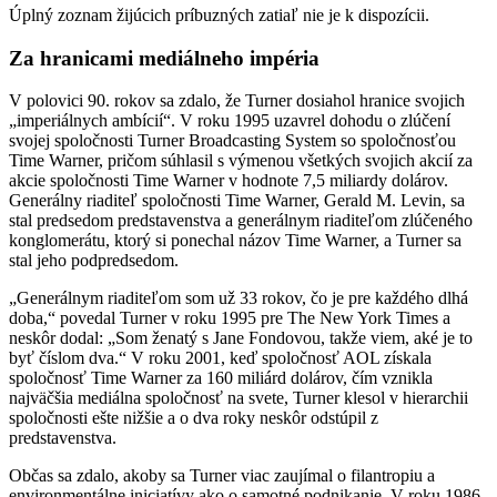
Úplný zoznam žijúcich príbuzných zatiaľ nie je k dispozícii.
Za hranicami mediálneho impéria
V polovici 90. rokov sa zdalo, že Turner dosiahol hranice svojich
„imperiálnych ambícií“. V roku 1995 uzavrel dohodu o zlúčení
svojej spoločnosti Turner Broadcasting System so spoločnosťou
Time Warner, pričom súhlasil s výmenou všetkých svojich akcií za
akcie spoločnosti Time Warner v hodnote 7,5 miliardy dolárov.
Generálny riaditeľ spoločnosti Time Warner, Gerald M. Levin, sa
stal predsedom predstavenstva a generálnym riaditeľom zlúčeného
konglomerátu, ktorý si ponechal názov Time Warner, a Turner sa
stal jeho podpredsedom.
„Generálnym riaditeľom som už 33 rokov, čo je pre každého dlhá
doba,“ povedal Turner v roku 1995 pre The New York Times a
neskôr dodal: „Som ženatý s Jane Fondovou, takže viem, aké je to
byť číslom dva.“ V roku 2001, keď spoločnosť AOL získala
spoločnosť Time Warner za 160 miliárd dolárov, čím vznikla
najväčšia mediálna spoločnosť na svete, Turner klesol v hierarchii
spoločnosti ešte nižšie a o dva roky neskôr odstúpil z
predstavenstva.
Občas sa zdalo, akoby sa Turner viac zaujímal o filantropiu a
environmentálne iniciatívy ako o samotné podnikanie. V roku 1986