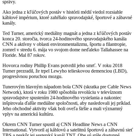
správy.
Ako jedna z kľúčových postáv v histórii médií viedol rozsiahle
káblové impérium, ktoré zahŕňalo spravodajské, športové a zábavné
kanály.
Ted Turner, americký mediálny magnát a jedna z kľúčových postáv
konca 20. storočia, tvorca 24-hodinového spravodajského kanála
CNN a aktívny v oblasti environmentalizmu, športu a filantropie,
zomrel v stredu 6. mája vo svojom dome neďaleko Tallahassee na
Floride. Mal 87 rokov.
Hovorca rodiny Phillip Evans potvrdil jeho smrť. V roku 2018
Turner prezradil, že trpel Lewyho telieskovou demenciou (LBD),
progresívnou poruchou mozgu.
Tunerovým hlavným nápadom bola CNN (skratka pre Cable News
Network), ktorá v roku 1980 spôsobila revolúciu v televíznom
spravodajstve spustením 24-hodinového vysielania a nakoniec
inšpirovala ďalšie mediálne spoločnosti, aby nasledovali jej príklad.
Jeho obchodné aktivity však boli oveľa širšie a mali významný
vplyv na americkú kultúru.
Okrem CNN Turner spustil aj CNN Headline News a CNN
International. Vytvoril aj káblovú a satelitnú športovú a zábavnú sieť
TBS a neskôr jej sesterský kanál TNT. Obe sú stále dostupné