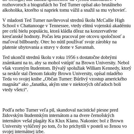
rozhovoroch a biografiách ho Ted Turner opísal ako brutálneho
alkoholika, ktorého si napriek tomu vážil a snažil sa mu vyhovieť.
V mladosti Ted Turner navštevoval strednú školu McCallie High
School v Chattanooge v Tennessee, vtedy elitnú vojenskú akadémiu
pre celú bielu populáciu, ktorá kládla dôraz na konzervatívne
kresťanské hodnoty. Počas leta pracoval pre otcovu spoločnosť a
maľoval billboardy. Otec ho nútil používať svoje zárobky na
platenie ubytovania a stravy v dome v Savannah.
Ted ukončil strednú školu v roku 1956 s dostatočne dobrými
známkami na to, aby sa mohol vstúpiť na Brown University. Nebol
však vzorným študentom. Bývalý spolužiak William Kennedy, ktorý
sa neskôr stal členom fakulty Brown University, opísal mladého
Teda vo svojej knihe „Občan Turner: Búrlivý vzostup amerického
magnáta“ ako „fanatika, akým sme v niektorých ohľadoch boli
vtedy všetci“.
Podľa neho Turner veľa pil, skandoval nacistické piesne pred
židovským študentským internátom a na dvere černošských
internátov vešal plagáty Ku Klux Klanu. Nakoniec bol z Brown
University vylúčený po tom, čo ho prichytili v posteli so ženou vo
svojej internátnej izbe.