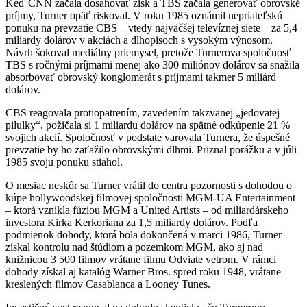
Keď CNN začala dosahovať zisk a TBS začala generovať obrovské
príjmy, Turner opäť riskoval. V roku 1985 oznámil nepriateľskú
ponuku na prevzatie CBS – vtedy najväčšej televíznej siete – za 5,4
miliardy dolárov v akciách a dlhopisoch s vysokým výnosom.
Návrh šokoval mediálny priemysel, pretože Turnerova spoločnosť
TBS s ročnými príjmami menej ako 300 miliónov dolárov sa snažila
absorbovať obrovský konglomerát s príjmami takmer 5 miliárd
dolárov.
CBS reagovala protiopatrením, zavedením takzvanej „jedovatej
pilulky“, požičala si 1 miliardu dolárov na spätné odkúpenie 21 %
svojich akcií. Spoločnosť v podstate varovala Turnera, že úspešné
prevzatie by ho zaťažilo obrovskými dlhmi. Priznal porážku a v júli
1985 svoju ponuku stiahol.
O mesiac neskôr sa Turner vrátil do centra pozornosti s dohodou o
kúpe hollywoodskej filmovej spoločnosti MGM-UA Entertainment
– ​​ktorá vznikla fúziou MGM a United Artists – od miliardárskeho
investora Kirka Kerkoriana za 1,5 miliardy dolárov. Podľa
podmienok dohody, ktorá bola dokončená v marci 1986, Turner
získal kontrolu nad štúdiom a pozemkom MGM, ako aj nad
knižnicou 3 500 filmov vrátane filmu Odviate vetrom. V rámci
dohody získal aj katalóg Warner Bros. spred roku 1948, vrátane
kreslených filmov Casablanca a Looney Tunes.