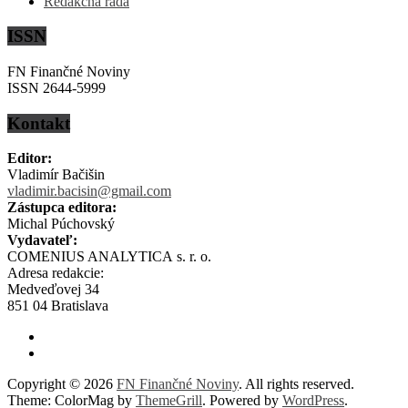
Redakčná rada
ISSN
FN Finančné Noviny
ISSN 2644-5999
Kontakt
Editor:
Vladimír Bačišin
vladimir.bacisin@gmail.com
Zástupca editora:
Michal Púchovský
Vydavateľ:
COMENIUS ANALYTICA s. r. o.
Adresa redakcie:
Medveďovej 34
851 04 Bratislava
Copyright © 2026
FN Finančné Noviny
. All rights reserved.
Theme: ColorMag by
ThemeGrill
. Powered by
WordPress
.