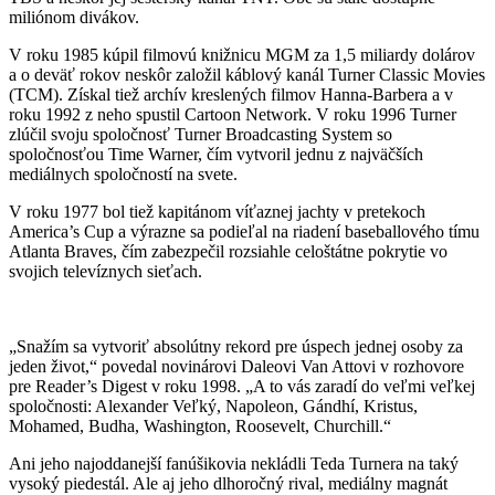
miliónom divákov.
V roku 1985 kúpil filmovú knižnicu MGM za 1,5 miliardy dolárov
a o deväť rokov neskôr založil káblový kanál Turner Classic Movies
(TCM). Získal tiež archív kreslených filmov Hanna-Barbera a v
roku 1992 z neho spustil Cartoon Network. V roku 1996 Turner
zlúčil svoju spoločnosť Turner Broadcasting System so
spoločnosťou Time Warner, čím vytvoril jednu z najväčších
mediálnych spoločností na svete.
V roku 1977 bol tiež kapitánom víťaznej jachty v pretekoch
America’s Cup a výrazne sa podieľal na riadení baseballového tímu
Atlanta Braves, čím zabezpečil rozsiahle celoštátne pokrytie vo
svojich televíznych sieťach.
„Snažím sa vytvoriť absolútny rekord pre úspech jednej osoby za
jeden život,“ povedal novinárovi Daleovi Van Attovi v rozhovore
pre Reader’s Digest v roku 1998. „A to vás zaradí do veľmi veľkej
spoločnosti: Alexander Veľký, Napoleon, Gándhí, Kristus,
Mohamed, Budha, Washington, Roosevelt, Churchill.“
Ani jeho najoddanejší fanúšikovia nekládli Teda Turnera na taký
vysoký piedestál. Ale aj jeho dlhoročný rival, mediálny magnát