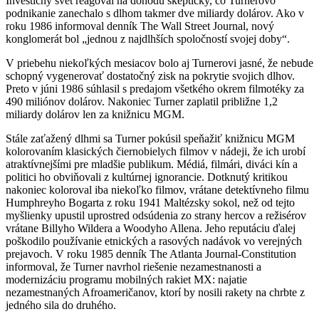
Investičný svet reagoval na dohodu skepticky, čo Turnerovo
podnikanie zanechalo s dlhom takmer dve miliardy dolárov. Ako v
roku 1986 informoval denník The Wall Street Journal, nový
konglomerát bol „jednou z najdlhších spoločností svojej doby“.
V priebehu niekoľkých mesiacov bolo aj Turnerovi jasné, že nebude
schopný vygenerovať dostatočný zisk na pokrytie svojich dlhov.
Preto v júni 1986 súhlasil s predajom všetkého okrem filmotéky za
490 miliónov dolárov. Nakoniec Turner zaplatil približne 1,2
miliardy dolárov len za knižnicu MGM.
Stále zaťažený dlhmi sa Turner pokúsil speňažiť knižnicu MGM
kolorovaním klasických čiernobielych filmov v nádeji, že ich urobí
atraktívnejšími pre mladšie publikum. Médiá, filmári, diváci kín a
politici ho obviňovali z kultúrnej ignorancie. Dotknutý kritikou
nakoniec koloroval iba niekoľko filmov, vrátane detektívneho filmu
Humphreyho Bogarta z roku 1941 Maltézsky sokol, než od tejto
myšlienky upustil uprostred odsúdenia zo strany hercov a režisérov
vrátane Billyho Wildera a Woodyho Allena. Jeho reputáciu ďalej
poškodilo používanie etnických a rasových nadávok vo verejných
prejavoch. V roku 1985 denník The Atlanta Journal-Constitution
informoval, že Turner navrhol riešenie nezamestnanosti a
modernizáciu programu mobilných rakiet MX: najatie
nezamestnaných Afroameričanov, ktorí by nosili rakety na chrbte z
jedného sila do druhého.