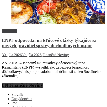
Rozhovor
ENPF odpovedal na kľúčové otázky týkajúce sa
nových pravidiel správy dôchodkových úspor
30. júla 2026
30. júla 2026
Finančné Noviny
ASTANA – Jednotný akumulatívny dôchodkový fond
Kazachstanu (ENPF) vysvetlil, ako zabezpečí bezpečnosť
dôchodkových úspor po nadobudnutí účinnosti zmien Sociálneho
zákonníka,
FN Finančné Noviny
Slovník
Encyklopédia
RSS