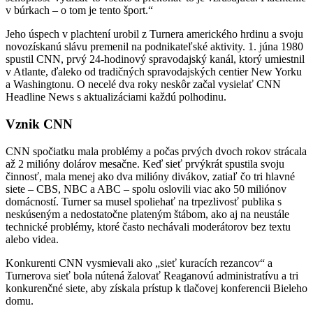
v búrkach – o tom je tento šport.“
Jeho úspech v plachtení urobil z Turnera amerického hrdinu a svoju
novozískanú slávu premenil na podnikateľské aktivity. 1. júna 1980
spustil CNN, prvý 24-hodinový spravodajský kanál, ktorý umiestnil
v Atlante, ďaleko od tradičných spravodajských centier New Yorku
a Washingtonu. O necelé dva roky neskôr začal vysielať CNN
Headline News s aktualizáciami každú polhodinu.
Vznik CNN
CNN spočiatku mala problémy a počas prvých dvoch rokov strácala
až 2 milióny dolárov mesačne. Keď sieť prvýkrát spustila svoju
činnosť, mala menej ako dva milióny divákov, zatiaľ čo tri hlavné
siete – CBS, NBC a ABC – spolu oslovili viac ako 50 miliónov
domácností. Turner sa musel spoliehať na trpezlivosť publika s
neskúseným a nedostatočne plateným štábom, ako aj na neustále
technické problémy, ktoré často nechávali moderátorov bez textu
alebo videa.
Konkurenti CNN vysmievali ako „sieť kuracích rezancov“ a
Turnerova sieť bola nútená žalovať Reaganovú administratívu a tri
konkurenčné siete, aby získala prístup k tlačovej konferencii Bieleho
domu.