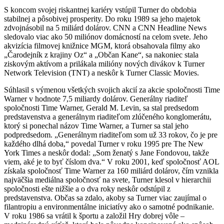
S koncom svojej riskantnej kariéry vstúpil Turner do obdobia
stabilnej a pôsobivej prosperity. Do roku 1989 sa jeho majetok
zdvojnásobil na 5 miliárd dolárov. CNN a CNN Headline News
sledovalo viac ako 50 miliónov domácností na celom svete. Jeho
akvizícia filmovej knižnice MGM, ktorá obsahovala filmy ako
„Čarodejník z krajiny Oz“ a „Občan Kane“, sa nakoniec stala
ziskovým aktívom a prilákala milióny nových divákov k Turner
Network Television (TNT) a neskôr k Turner Classic Movies.
Súhlasil s výmenou všetkých svojich akcií za akcie spoločnosti Time
Warner v hodnote 7,5 miliardy dolárov.
Generálny riaditeľ
spoločnosti Time Warner, Gerald M. Levin, sa stal predsedom
predstavenstva a generálnym riaditeľom zlúčeného konglomerátu,
ktorý si ponechal názov Time Warner, a Turner sa stal jeho
podpredsedom.
„Generálnym riaditeľom som už 33 rokov, čo je pre
každého dlhá doba,“ povedal Turner v roku 1995 pre The New
York Times a neskôr dodal: „Som ženatý s Jane Fondovou, takže
viem, aké je to byť číslom dva.“
V roku 2001, keď spoločnosť AOL
získala spoločnosť Time Warner za 160 miliárd dolárov, čím vznikla
najväčšia mediálna spoločnosť na svete, Turner klesol v hierarchii
spoločnosti ešte nižšie a o dva roky neskôr odstúpil z
predstavenstva.
Občas sa zdalo, akoby sa Turner viac zaujímal o
filantropiu a environmentálne iniciatívy ako o samotné podnikanie.
V roku 1986 sa vrátil k športu a založil Hry dobrej vôle –