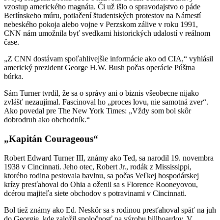
vzostup amerického magnáta. Či už išlo o spravodajstvo o páde
Berlínskeho múru, potlačení študentských protestov na Námestí
nebeského pokoja alebo vojne v Perzskom zálive v roku 1991,
CNN nám umožnila byť svedkami historických udalostí v reálnom
čase.
„Z CNN dostávam spoľahlivejšie informácie ako od CIA,“ vyhlásil
americký prezident George H.W. Bush počas operácie Púštna
búrka.
Sám Turner tvrdil, že sa o správy ani o biznis všeobecne nijako
zvlášť nezaujímal. Fascinoval ho „proces lovu, nie samotná zver“.
Ako povedal pre The New York Times: „Vždy som bol skôr
dobrodruh ako obchodník.“
„Kapitán Courageous“
Robert Edward Turner III, známy ako Ted, sa narodil 19. novembra
1938 v Cincinnati. Jeho otec, Robert Jr., rodák z Mississippi,
ktorého rodina pestovala bavlnu, sa počas Veľkej hospodárskej
krízy presťahoval do Ohia a oženil sa s Florence Rooneyovou,
dcérou majiteľa siete obchodov s potravinami v Cincinnati.
Bol tiež známy ako Ed. Neskôr sa s rodinou presťahoval späť na juh
do Georgie, kde založil spoločnosť na výrobu billboardov. V