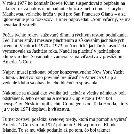
V roku 1977 ho komisár Bowie Kuhn suspendoval z bejzbalu na
takmer rok za pokus o prepadnutie hráča z iného tímu – Garyho
Matthewsa, voľného hráča v poli pre San Francisco Giants – a za
ignorovanie jeho rozkazov. Turner odpovedal: „Som vďačný, že ma
nenariadil zastreliť.“
Počas týchto rokov, sužovaný dlhmi a rýchlym rastom podnikania,
Ted Turner strávil mesiace plachtením a získavaním jachtárskych
ocenení. V rokoch 1970 a 1973 ho Americká jachtárska asociácia
vymenovala za Jachtára roka. Naučil sa plachtiť v jachtárskom
klube v rodnej Savannah a zameral sa na víťazstvo v prestížnom
America’s Cup.
Najprv musel prekonať odpor konzervatívneho New York Yacht
Clubu. Členstvo bolo povinné pre účasť na America’s Cup a
vedenie klubu sa obávalo jeho hlučného správania.
Nakoniec sa ukázal ako vynikajúci jachtár a všetky námietky boli
odstránené. Jeho debut na America’s Cup v roku 1974 bol
neúspešný. Neskôr kúpil jachtu Courageous od Teda Hooda, ktorý
ju v roku 1974 doplavil k víťazstvu.
Turner zostavil posádku svetovej triedy, ktorá mu pomohla vyhrať
America’s Cup v roku 1977 pri pobreží Newportu na Rhode
Islande. To sa mu však podarilo až po tom, čo bol takmer