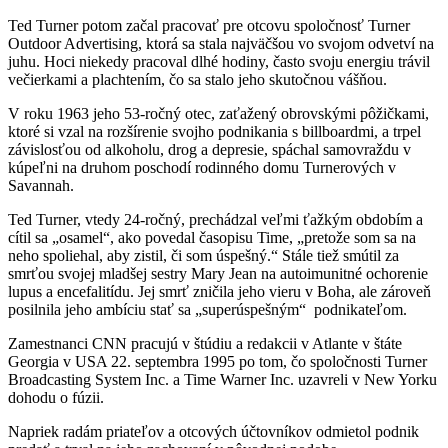
Ted Turner potom začal pracovať pre otcovu spoločnosť Turner
Outdoor Advertising, ktorá sa stala najväčšou vo svojom odvetví na
juhu. Hoci niekedy pracoval dlhé hodiny, často svoju energiu trávil
večierkami a plachtením, čo sa stalo jeho skutočnou vášňou.
V roku 1963 jeho 53-ročný otec, zaťažený obrovskými pôžičkami,
ktoré si vzal na rozšírenie svojho podnikania s billboardmi, a trpel
závislosťou od alkoholu, drog a depresie, spáchal samovraždu v
kúpeľni na druhom poschodí rodinného domu Turnerových v
Savannah.
Ted Turner, vtedy 24-ročný, prechádzal veľmi ťažkým obdobím a
cítil sa „osamel“, ako povedal časopisu Time, „pretože som sa na
neho spoliehal, aby zistil, či som úspešný.“ Stále tiež smútil za
smrťou svojej mladšej sestry Mary Jean na autoimunitné ochorenie
lupus a encefalitídu. Jej smrť zničila jeho vieru v Boha, ale zároveň
posilnila jeho ambíciu stať sa „superúspešným“ podnikateľom.
Zamestnanci CNN pracujú v štúdiu a redakcii v Atlante v štáte
Georgia v USA 22. septembra 1995 po tom, čo spoločnosti Turner
Broadcasting System Inc. a Time Warner Inc. uzavreli v New Yorku
dohodu o fúzii.
Napriek radám priateľov a otcových účtovníkov odmietol podnik