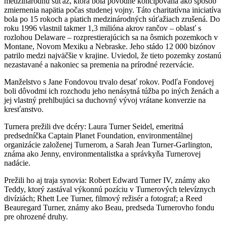
medzinárodnú súťaž, ktorá bola pôvodne koncipovaná ako spôsob
zmiernenia napätia počas studenej vojny.
Táto charitatívna iniciatíva
bola po 15 rokoch a piatich medzinárodných súťažiach zrušená.
Do
roku 1996 vlastnil takmer 1,3 milióna akrov rančov – oblasť s
rozlohou Delaware – rozprestierajúcich sa na ôsmich pozemkoch v
Montane, Novom Mexiku a Nebraske.
Jeho stádo 12 000 bizónov
patrilo medzi najväčšie v krajine.
Uviedol, že tieto pozemky zostanú
nezastavané a nakoniec sa premenia na prírodné rezervácie.
Manželstvo s Jane Fondovou trvalo desať rokov. Podľa Fondovej
boli dôvodmi ich rozchodu jeho nenásytná túžba po iných ženách a
jej vlastný prehlbujúci sa duchovný vývoj vrátane konverzie na
kresťanstvo.
Turnera prežili dve dcéry: Laura Turner Seidel, emeritná
predsedníčka Captain Planet Foundation, environmentálnej
organizácie založenej Turnerom, a Sarah Jean Turner-Garlington,
známa ako Jenny, environmentalistka a správkyňa Turnerovej
nadácie.
Prežili ho aj traja synovia: Robert Edward Turner IV, známy ako
Teddy, ktorý zastával výkonnú pozíciu v Turnerových televíznych
divíziách; Rhett Lee Turner, filmový režisér a fotograf; a Reed
Beauregard Turner, známy ako Beau, predseda Turnerovho fondu
pre ohrozené druhy.