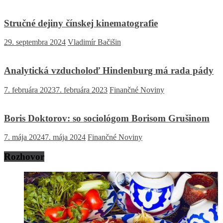
Stručné dejiny čínskej kinematografie
29. septembra 2024
Vladimír Bačišin
Analytická vzducholoď Hindenburg má rada pády
7. februára 2023
7. februára 2023
Finančné Noviny
Boris Doktorov: so sociológom Borisom Grušinom
7. mája 2024
7. mája 2024
Finančné Noviny
Rozhovor