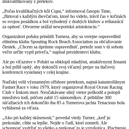
diskvalifikovaný z pretekov.
„Počas kvalifikačných kôl Cupu,“ informoval časopis Time,
„flirtoval s každým dievčaťom, ktoré ho videlo, trávil čas v krčmách
so svojou posádkou a bol vyhodený z drahých klubov a reštaurácií
za opitosť. Otvorene urážal newportskú aristokraciu.“
Organizátori pohára prinútili Turnera, aby sa verejne ospravedlnil
elitnému klubu Spouting Rock Beach Association za obťažovanie
členiek. „Chcem sa úprimne ospravedlniť, pretože som v tú sobotu
večer určite vypil priveľa,“ napísal prezidentovi klubu.
Ale po víťazstve v Pohári sa obklopil mladými, atraktívnymi ženami
a bol príliš opitý, aby dokončil svoj víťazný prejav na tlačovej
konferencii vysielanej v celej krajine.
Naďalej velil významným offshore pretekom, najmä katastrofálnym
Fastnet Race v roku 1979, ktorý organizoval Royal Ocean Racing
Club v Írskom mori. Neočakávane silný vietor poškodil a potopil
množstvo lodí, pričom zabil 15 námorníkov. Z približne 300
súťažiacich ich dokončilo iba 85 a Turnerova jachta Tenacious bola
vyhlásená za víťaza.
„Ako pri každej skúsenosti,“ povedal vtedy Turner, „keď ju
prekonáte, cítite sa lepšie. Nejde o ľudí, ktorí zomreli. Ale
schopnosť vydržať to všetko a prekonať to je vzrušujúca. Plachtenie