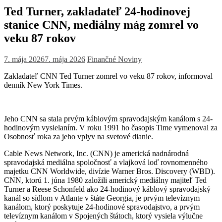
Ted Turner, zakladateľ 24-hodinovej
stanice CNN, mediálny mág zomrel vo
veku 87 rokov
7. mája 2026
7. mája 2026
Finančné Noviny
Zakladateľ CNN Ted Turner zomrel vo veku 87 rokov, informoval
denník New York Times.
Jeho CNN sa stala prvým káblovým spravodajským kanálom s 24-
hodinovým vysielaním. V roku 1991 ho časopis Time vymenoval za
Osobnosť roka za jeho vplyv na svetové dianie.
Cable News Network, Inc. (CNN) je americká nadnárodná
spravodajská mediálna spoločnosť a vlajková loď rovnomenného
majetku CNN Worldwide, divízie Warner Bros. Discovery (WBD).
CNN, ktorú 1. júna 1980 založili americký mediálny majiteľ Ted
Turner a Reese Schonfeld ako 24-hodinový káblový spravodajský
kanál so sídlom v Atlante v štáte Georgia, je prvým televíznym
kanálom, ktorý poskytuje 24-hodinové spravodajstvo, a prvým
televíznym kanálom v Spojených štátoch, ktorý vysiela výlučne