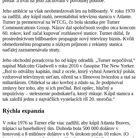
predať a trval na jeho zachovaní v pôvodnej podobe.
Jeho ambície sa však neobmedzovali len na billboardy. V roku 1970
sa zadlžil, aby kúpil malú, nerentabilnú televíznu stanicu v Atlante.
Turner ju premenoval na WTCG, čo bola skratka pre Turner
Communications Group. Názov dal spoločnosti svojho otca koncom
60. rokov, keď začal kupovať rozhlasové stanice. Turner dúfal, že
prostredníctvom billboardov propaguje nový televízny biznis. Kvôli
obmedzenému programu a nízkym príjmom z reklamy stanica
naďalej zaznamenávala straty.
Jeho obchodní poradcovia ho od kúpy odradili. „Turner nepočúval,“
napísal Malcolm Gladwell v roku 2010 v časopise The New Yorker.
„Bol to odvážny kapitán, muž z ocele, ktorý vyhral Americký pohár,
vzdoroval televíznym sieťam, oženil sa s filmovou hviezdou a stal sa
miliardárom. Obliekal sa ako kovboj a zdalo sa, že podpisoval
zmluvy bez toho, aby si ich prečítal. Bol opilec, hlučný a
impulzívny – stelesnenie podnikateľa, ktorý riskuje. Kúpil stanicu a
tak založil jednu z najväčších vysielacích ríš 20. storočia.“
Rýchla expanzia
V roku 1976 sa Turner ešte viac zadlžil, aby kúpil Atlanta Braves,
trápiaci sa baseballový tím. Dohoda bola 500 000 dolárov v
hotovosti a 8 miliónov dolárov s 6 % úrokom počas 10 rokov. (O