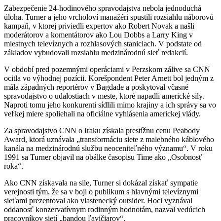
Zabezpečenie 24-hodinového spravodajstva nebola jednoduchá
úloha. Turner a jeho vrcholoví manažéri spustili rozsiahlu náborovú
kampaň, v ktorej priviedli expertov ako Robert Novak a našli
moderátorov a komentátorov ako Lou Dobbs a Larry King v
miestnych televíznych a rozhlasových staniciach. V podstate od
základov vybudovali rozsiahlu medzinárodnú sieť redakcií.
V období pred pozemnými operáciami v Perzskom zálive sa CNN
ocitla vo výhodnej pozícii. Korešpondent Peter Arnett bol jedným z
mála západných reportérov v Bagdade a poskytoval včasné
spravodajstvo o udalostiach v meste, ktoré napadli americké sily.
Naproti tomu jeho konkurenti sídlili mimo krajiny a ich správy sa vo
veľkej miere spoliehali na oficiálne vyhlásenia americkej vlády.
Za spravodajstvo CNN o Iraku získala prestížnu cenu Peabody
Award, ktorá uznávala „transformáciu siete z malebného káblového
kanála na medzinárodnú službu neoceniteľného významu“. V roku
1991 sa Turner objavil na obálke časopisu Time ako „Osobnosť
roka“.
Ako CNN získavala na sile, Turner si dokázal získať sympatie
verejnosti tým, že sa v boji o publikum s hlavnými televíznymi
sieťami prezentoval ako vlastenecký outsider. Hoci vyznával
oddanosť konzervatívnym rodinným hodnotám, nazval vedúcich
pracovníkov sietí „bandou ľavičiarov“.