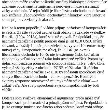
obchodom môže značne poškodiť sociálny blahobyt; a deformujúce
zdanenie používané na zmiernenie nerovnosti môže zase znížiť
zisky z obchodu. V tejto štúdii je liberalizácia obchodu modelovaná
ako zníženie „ľadovcových“ obchodných nákladov, ktoré ignoruje
stratu príjmov z vládnych ako clá.
Keď sa k tomu pripočítajú vládne príjmy, požadovaná kompenzácia
je väčšia. Zvážte výpočet zadnej časti obálky na základe výsledkov
Rodrika (1994, 2018a), ktoré sme už citovali. Predpokladajme, že
nadmerné zaťaženie politík prenosu daní je len 0,10 USD. Inými
slovami, za každý 1 dolár prerozdelenia sa vytvorí 10 centov straty
mŕtvej váhy. Predpokladajme ďalej, že PCBR (na okraji)
liberalizácie obchodu je 10, čo nie je extrémne číslo, keď už sú
ekonomiky veľmi otvorené (ako bolo uvedené vyššie). Potom by
úplná kompenzácia porazených spôsobila stratu mŕtvej váhy, ktorá
vyčerpá všetky zisky z obchodu. PCBR väčšie ako 10 a/alebo
nadmerné zaťaženie väčšie ako 0,10 by spôsobili spoločnosti čisté
straty z liberalizácie obchodu – cumkompenzácie. Konkrétne
skupiny (exportne orientované záujmy) môžu stále získať — a
získať veľa. Ale straty spôsobené zvyškom spoločnosti by boli
väčšie.
Doteraz som zvažoval ekonomické argumenty, prečo môže byť
kompenzácia problematická a prinajlepšom neúplná. Predpokladom
je, že existuje funkcia sociálneho zabezpečenia, ktorá zohľadňuje