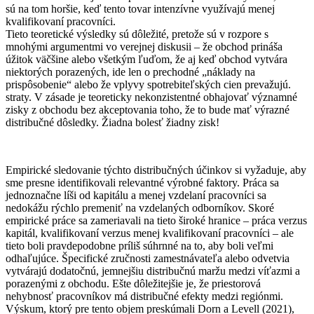
sú na tom horšie, keď tento tovar intenzívne využívajú menej
kvalifikovaní pracovníci.
Tieto teoretické výsledky sú dôležité, pretože sú v rozpore s
mnohými argumentmi vo verejnej diskusii – že obchod prináša
úžitok väčšine alebo všetkým ľuďom, že aj keď obchod vytvára
niektorých porazených, ide len o prechodné „náklady na
prispôsobenie“ alebo že vplyvy spotrebiteľských cien prevažujú.
straty. V zásade je teoreticky nekonzistentné obhajovať významné
zisky z obchodu bez akceptovania toho, že to bude mať výrazné
distribučné dôsledky. Žiadna bolesť žiadny zisk!
Empirické sledovanie týchto distribučných účinkov si vyžaduje, aby
sme presne identifikovali relevantné výrobné faktory. Práca sa
jednoznačne líši od kapitálu a menej vzdelaní pracovníci sa
nedokážu rýchlo premeniť na vzdelaných odborníkov. Skoré
empirické práce sa zameriavali na tieto široké hranice – práca verzus
kapitál, kvalifikovaní verzus menej kvalifikovaní pracovníci – ale
tieto boli pravdepodobne príliš súhrnné na to, aby boli veľmi
odhaľujúce. Špecifické zručnosti zamestnávateľa alebo odvetvia
vytvárajú dodatočnú, jemnejšiu distribučnú maržu medzi víťazmi a
porazenými z obchodu. Ešte dôležitejšie je, že priestorová
nehybnosť pracovníkov má distribučné efekty medzi regiónmi.
Výskum, ktorý pre tento objem preskúmali Dorn a Levell (2021),