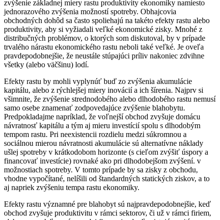
zvýšenie základnej miery rastu produktivity ekonomiky namiesto
jednorazového zvýšenia možností spotreby. Obhajcovia
obchodných dohôd sa často spoliehajú na takéto efekty rastu alebo
produktivity, aby si vyžiadali veľké ekonomické zisky. Mnohé z
distribučných problémov, o ktorých som diskutoval, by v prípade
trvalého nárastu ekonomického rastu neboli také veľké. Je oveľa
pravdepodobnejšie, že neustále stúpajúci príliv nakoniec zdvihne
všetky (alebo väčšinu) lodí.
Efekty rastu by mohli vyplynúť buď zo zvýšenia akumulácie
kapitálu, alebo z rýchlejšej miery inovácií a ich šírenia. Najprv si
všimnite, že zvýšenie strednodobého alebo dlhodobého rastu nemusí
samo osebe znamenať zodpovedajúce zvýšenie blahobytu.
Predpokladajme napríklad, že voľnejší obchod zvyšuje domácu
návratnosť kapitálu a tým aj mieru investícií spolu s dlhodobým
tempom rastu. Pri neexistencii rozdielu medzi súkromnou a
sociálnou mierou návratnosti akumulácie sú alternatívne náklady
ušlej spotreby v krátkodobom horizonte (s cieľom zvýšiť úspory a
financovať investície) rovnaké ako pri dlhodobejšom zvýšení. v
možnostiach spotreby. V tomto prípade by sa zisky z obchodu,
vhodne vypočítané, nelíšili od štandardných statických ziskov, a to
aj napriek zvýšeniu tempa rastu ekonomiky.
Efekty rastu významné pre blahobyt sú najpravdepodobnejšie, keď
obchod zvyšuje produktivitu v rámci sektorov, či už v rámci firiem,