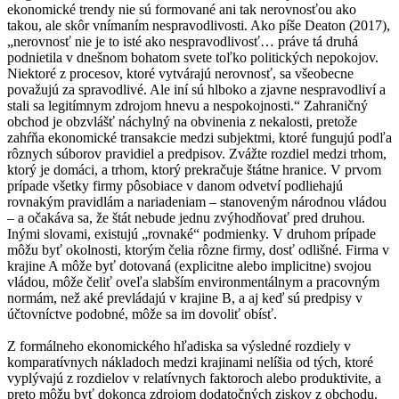
ekonomické trendy nie sú formované ani tak nerovnosťou ako
takou, ale skôr vnímaním nespravodlivosti. Ako píše Deaton (2017),
„nerovnosť nie je to isté ako nespravodlivosť… práve tá druhá
podnietila v dnešnom bohatom svete toľko politických nepokojov.
Niektoré z procesov, ktoré vytvárajú nerovnosť, sa všeobecne
považujú za spravodlivé. Ale iní sú hlboko a zjavne nespravodliví a
stali sa legitímnym zdrojom hnevu a nespokojnosti.“ Zahraničný
obchod je obzvlášť náchylný na obvinenia z nekalosti, pretože
zahŕňa ekonomické transakcie medzi subjektmi, ktoré fungujú podľa
rôznych súborov pravidiel a predpisov. Zvážte rozdiel medzi trhom,
ktorý je domáci, a trhom, ktorý prekračuje štátne hranice. V prvom
prípade všetky firmy pôsobiace v danom odvetví podliehajú
rovnakým pravidlám a nariadeniam – stanoveným národnou vládou
– a očakáva sa, že štát nebude jednu zvýhodňovať pred druhou.
Inými slovami, existujú „rovnaké“ podmienky. V druhom prípade
môžu byť okolnosti, ktorým čelia rôzne firmy, dosť odlišné. Firma v
krajine A môže byť dotovaná (explicitne alebo implicitne) svojou
vládou, môže čeliť oveľa slabším environmentálnym a pracovným
normám, než aké prevládajú v krajine B, a aj keď sú predpisy v
účtovníctve podobné, môže sa im dovoliť obísť.
Z formálneho ekonomického hľadiska sa výsledné rozdiely v
komparatívnych nákladoch medzi krajinami nelíšia od tých, ktoré
vyplývajú z rozdielov v relatívnych faktoroch alebo produktivite, a
preto môžu byť dokonca zdrojom dodatočných ziskov z obchodu.