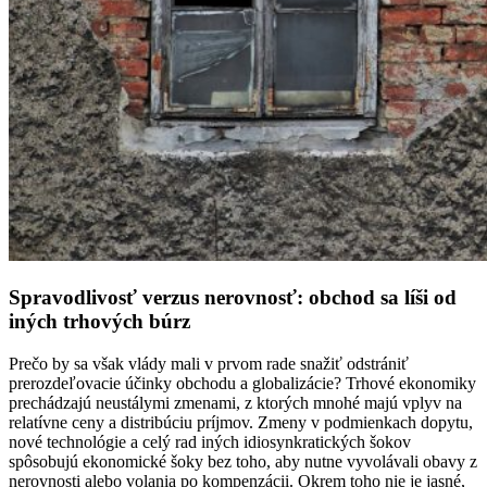
Spravodlivosť verzus nerovnosť: obchod sa líši od
iných trhových búrz
Prečo by sa však vlády mali v prvom rade snažiť odstrániť
prerozdeľovacie účinky obchodu a globalizácie? Trhové ekonomiky
prechádzajú neustálymi zmenami, z ktorých mnohé majú vplyv na
relatívne ceny a distribúciu príjmov. Zmeny v podmienkach dopytu,
nové technológie a celý rad iných idiosynkratických šokov
spôsobujú ekonomické šoky bez toho, aby nutne vyvolávali obavy z
nerovnosti alebo volania po kompenzácii. Okrem toho nie je jasné,