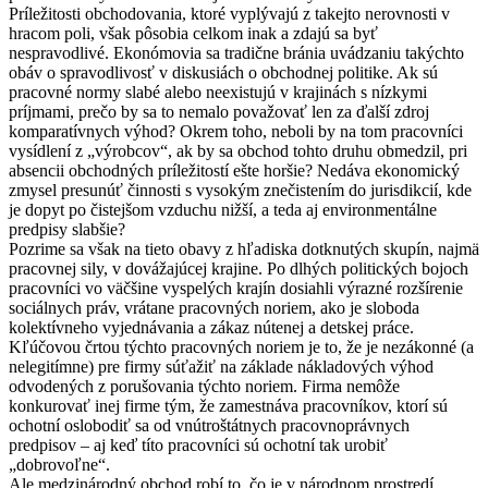
Príležitosti obchodovania, ktoré vyplývajú z takejto nerovnosti v
hracom poli, však pôsobia celkom inak a zdajú sa byť
nespravodlivé. Ekonómovia sa tradične bránia uvádzaniu takýchto
obáv o spravodlivosť v diskusiách o obchodnej politike. Ak sú
pracovné normy slabé alebo neexistujú v krajinách s nízkymi
príjmami, prečo by sa to nemalo považovať len za ďalší zdroj
komparatívnych výhod? Okrem toho, neboli by na tom pracovníci
vysídlení z „výrobcov“, ak by sa obchod tohto druhu obmedzil, pri
absencii obchodných príležitostí ešte horšie? Nedáva ekonomický
zmysel presunúť činnosti s vysokým znečistením do jurisdikcií, kde
je dopyt po čistejšom vzduchu nižší, a teda aj environmentálne
predpisy slabšie?
Pozrime sa však na tieto obavy z hľadiska dotknutých skupín, najmä
pracovnej sily, v dovážajúcej krajine. Po dlhých politických bojoch
pracovníci vo väčšine vyspelých krajín dosiahli výrazné rozšírenie
sociálnych práv, vrátane pracovných noriem, ako je sloboda
kolektívneho vyjednávania a zákaz nútenej a detskej práce.
Kľúčovou črtou týchto pracovných noriem je to, že je nezákonné (a
nelegitímne) pre firmy súťažiť na základe nákladových výhod
odvodených z porušovania týchto noriem. Firma nemôže
konkurovať inej firme tým, že zamestnáva pracovníkov, ktorí sú
ochotní oslobodiť sa od vnútroštátnych pracovnoprávnych
predpisov – aj keď títo pracovníci sú ochotní tak urobiť
„dobrovoľne“.
Ale medzinárodný obchod robí to, čo je v národnom prostredí