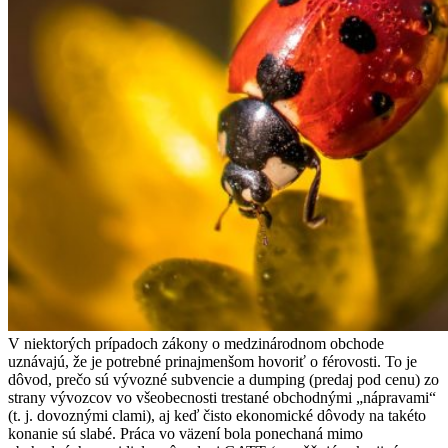
V niektorých prípadoch zákony o medzinárodnom obchode
uznávajú, že je potrebné prinajmenšom hovoriť o férovosti. To je
dôvod, prečo sú vývozné subvencie a dumping (predaj pod cenu) zo
strany vývozcov vo všeobecnosti trestané obchodnými „nápravami“
(t. j. dovoznými clami), aj keď čisto ekonomické dôvody na takéto
konanie sú slabé. Práca vo väzení bola ponechaná mimo