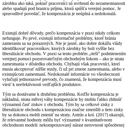
zárobku ako taká, pokiaľ pracovníci sú uvrhnutí do nezamestnanosti
alebo spadajú pod hranicu príjmu, ktorá spúšťa verejnú pomoc. Je
spravodlivé povedať, že kompenzácia je neúplná a nedokonalá.
Existujú dobré dôvody, prečo kompenzácia v praxi nikdy celkom
nefunguje. Po prvé, existujú informačné problémy, ktoré bránia
zameraniu sa na porazených. Nie je jasné, ako dobre dokážu vlády
identifikovať pracovníkov, ktorých zárobky by boli vyššie bez
liberalizácie obchodu. V praxi sa tento problém „rieši“ podmienením
verejnej pomoci pozorovateľným obchodným šokom – ako je strata
zamestnania v dôsledku obchodu. Chýbajú však pracovníci, ktorí
musia akceptovať nižšie mzdy, či už pri zmene zamestnania, alebo v
existujúcom zamestnaní. Nedokonalé informácie vo všeobecnosti
vylučujú jednorazové prevody, čo znamená, že kompenzácia musí
viesť k neefektívnosti vedľajších produktov.
Tým sa dostávame k druhému problému. Keďže kompenzácia je
nákladná, strata mŕtvej váhy kompenzácie by mohla ľahko zhltnúť
významnú časť ziskov z obchodu. Tým by sa celkové zisky z
liberalizácie obchodu s kompenzáciou značne zmenšili a tieto zisky
by sa dokonca mohli zmeniť na straty. Antràs a kol. (2017) ukazujú,
že relevantné hodnoty môžu byť významné v kvantitatívnom
obchodnom modeli: nekompenzovaný nárast nerovnosti spôsobenej