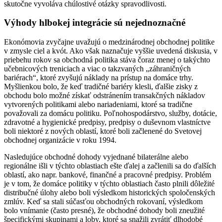
skutočne vyvoláva chúlostivé otázky spravodlivosti.
Výhody hlbokej integrácie sú nejednoznačné
Ekonómovia zvyčajne uvažujú o medzinárodnej obchodnej politike
v zmysle ciel a kvót. Ako však naznačuje vyššie uvedená diskusia, v
priebehu rokov sa obchodná politika stáva čoraz menej o takýchto
učebnicových treniciach a viac o takzvaných „záhraničných
bariérach“, ktoré zvyšujú náklady na prístup na domáce trhy.
Myšlienkou bolo, že keď tradičné bariéry klesli, ďalšie zisky z
obchodu bolo možné získať odstránením transakčných nákladov
vytvorených politikami alebo nariadeniami, ktoré sa tradične
považovali za domácu politiku. Poľnohospodárstvo, služby, dotácie,
zdravotné a hygienické predpisy, predpisy o duševnom vlastníctve
boli niektoré z nových oblastí, ktoré boli začlenené do Svetovej
obchodnej organizácie v roku 1994.
Nasledujúce obchodné dohody vyjednané bilaterálne alebo
regionálne išli v týchto oblastiach ešte ďalej a začlenili sa do ďalších
oblastí, ako napr. bankové, finančné a pracovné predpisy. Problém
je v tom, že domáce politiky v týchto oblastiach často plnili dôležité
distribučné úlohy alebo boli výsledkom historických spoločenských
zmlúv. Keď sa stali súčasťou obchodných rokovaní, výsledkom
bolo vnímanie (často presné), že obchodné dohody boli zneužité
špecifickými skupinami a loby, ktoré sa snažili zvrátiť dlhodobé