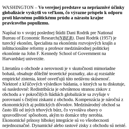
WASHINGTON –
Vo verejnej predstave sa nepriaznivé účinky
globalizácie vyskytli vo veľkom, čo výrazne prispelo k odporu
proti hlavnému politickému prúdu a nárastu krajne
pravicového populizmu.
Napísal to v svojej poslednej štúdii Dani Rodrik pre
National
Bureau of Economic Research
(NBER)
. Dani Rodrik (1957) je
turecký ekonóm, špecialista na ekonómiu rozvojových krajín a
inštitucionálne reformy a profesor medzinárodnej politickej
ekonómie na John F. Kennedy School of Government na
Harvardskej univerzite.
Literatúra o obchode a nerovnosti je v skutočnosti mimoriadne
bohatá, obsahuje dôležité teoretické poznatky, ako aj rozsiahle
empirické zistenia, ktoré osvetľujú túto nedávnu skúsenosť.
Niektoré z kľúčových výsledkov bádania, o ktorých sa tu diskutuje,
sú nasledovné: Redistribúcia je odvrátenou stranou ziskov z
obchodu a v pokročilých štádiách globalizácie sa zvyšuje v
porovnaní s čistými ziskami z obchodu. Kompenzácia je náročná z
ekonomických aj politických dôvodov. Medzinárodný obchod sa
často líši od iných trhových búrz, čo vyvoláva obavy o
spravodlivosť spôsobom, akým to domáce trhy nerobia.
Ekonomické prínosy hlbokej integrácie sú vo všeobecnosti
nejednoznačné. Dynamické alebo rastové zisky z obchodu sú neisté.