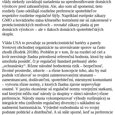
vlády niekedy zavádzajú nariadenia na uprednostňovanie domácich
výrobcov pred zahraničnými. Ale, ako som už spomenul, tieto
rozdiely často odrážajú rozdielne preferencie spotrebiteľov
respektíve rozdielne regulačné štýly. Napríklad európske zákazy
GMO a hovädzieho mäsa kŕmeného hormónmi nie sú zakorenené v
protekcionistických motívoch – rovnaké zákazy platia aj pre
domácich výrobcov – ale v tlakoch domácich spotrebiteľských
skupín.
Vláda USA to považuje za protekcionistické bariéry a panely
Svetovej obchodnej organizácie na urovnávanie sporov sa často
zhodli (Rodrik 2018b). Problém je v tom, že na rozdiel od ciel a
kvót neexistuje žiadna prirodzená referenčná hodnota, ktorá by nám
umožnila posúdiť, či je regulačný štandard prehnaný alebo
„ochranársky“. Rôzne národné hodnotenia rizík – bezpečnosť,
životné prostredie, zdravie – a rôzne koncepcie toho, ako by mal
podnik vzťahovať so svojimi zainteresovanými stranami –
zamestnancami, dodávateľmi, spotrebiteľmi, miestnymi komunitami
– vytvoria rôzne normy, z ktorých žiadna zjavne neprevyšuje
ostatné. V jazyku ekonómie sú regulačné normy verejnými statkami,
nad ktorými môžu mať národy (a skupiny v rámci národov) rôzne
preferencie. Národy musia vykompenzovať výhody rozširujúcej sa
integrácie trhu (znížením regulačnej diverzity) s nákladmi na
nadmernú harmonizáciu. Výsledné rozhodnutia sú vo svojej
podstate politické a distribučné. A sú stále sporné, keď sa preferencie