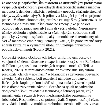
že obchod je najdôležitejším faktorom za distribučnými problémami
vyspelých spoločností v posledných desaťročiach: rastúca mzdová
nerovnosť, deindustrializácia, regionálny úpadok, stláčanie strednej
triedy, zvyšovanie najvyšších príjmov a klesajúci podiel na príjmoch
práce. . V rámci ekonomickej profesie existuje široký konsenzus, že
technológie a rozsiahle inštitucionálne zmeny (ako je pokles
odborov alebo pracovnej sily) zohrali väčšiu úlohu. Nepriaznivé
účinky obchodu a globalizácie sa však nejakým spôsobom stali
politicky výraznými spôsobom, akým mnohé iné determinanty nie.
Veľké množstvo empirickej literatúry ukazuje, že globalizačné šoky
zohrali kauzálnu a významnú úlohu pri vzostupe pravicovo-
populistických hnutí (Rodrik 2021).
Obrovské účinky obchodných šokov pri formovaní postojov
verejnosti sú demonštrované v experimente, ktorý sme s Rafaelom
di Tellou a ja spustili na amerických respondentoch (di Tella a
Rodrik, 2020). V rozsiahlom online prieskume sme subjektom
predložili „článok v novinách“ o blížiacom sa zatvorení odevného
závodu. Naše subjekty boli rozdelené náhodne do rôznych
liečebných skupín, pričom každá skupina mala iný scenár, pokiaľ
ide o dôvod zatvorenia závodu. Scenáre sa týkali negatívneho
dopytového šoku, zavedenia technológie šetriacej prácu, chýb
manažmentu a rôznych typov medzinárodného outsourcingu
(obchodu). Respondentov sa potom pýtali, či uprednostňujú rôzne
typy vládnej politiky: mohli sa rozhodnúť nerobiť nič, poskytovať