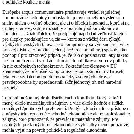
a politické koalície menia.
Európske acquis communautaire predstavuje vrchol regulačnej
harmonizácie. Jednotný európsky trh je uvedomelým výsledkom
snahy nielen o voľný obchod, ale aj o hlbokú integráciu, ktorá si na
druhej strane vyžaduje rozsiahly a podrobný súbor zákonov a
nariadení – až tak ďaleko, že predpisujú napríklad veľkosť klietok
pre sliepky produkujúce vajcia — ktoré sa z väčšej časti týkajú
všetkých členských štátov. Tieto kompromisy sa výrazne prejavili v
britskej diskusii o brexite. Jeden (možno charitatívny) spôsob, ako
pochopiť pro-brexitový prípad, je, že išlo o požiadavku, aby takéto
rozhodnutia zostali v rukách domácich politikov a tvorcov politiky
(a nie európskych technokratov). Pokračujúce členstvo v EÚ
znamenalo, že príslušné kompromisy by sa uskutočnili v Bruseli,
relatívne vzdialenom od demokraticky zvolených lídrov, a
pravdepodobne by uprednostnili skôr jednotný trh než národné
rozdiely.
Toto bol možno iný druh distribučného konfliktu, ktorý sa točil
menej okolo materiálnych záujmov a viac okolo hodnôt a širších
sociálnych/politických preferencií. Pre tých, ktorí mali na prístupe na
európsky trh významné obchodné, ekonomické alebo profesionálne
záujmy, bolo prirodzené, že prevládali materiálne záujmy. Pre
ostatných, pre ktorých boli ekonomické vyhliadky menej priaznivé,
mohla vyjsť na povrch politická a regulačná autonómia.