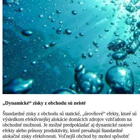
„Dynamické“ zisky z obchodu sú neisté
Štandardné zisky z obchodu sú statické, „úrovňové“ efekty, ktoré sú
výsledkom efektívnejšej alokácie domácich zdrojov vzhľadom na
obchodné možnosti. Je možné predpokladať aj dynamické rastové
efekty alebo prínosy produktivity, ktoré presahujú štandardné
alokačné zisky efektívnosti. Voľnejší obchod by mohol spôsobiť