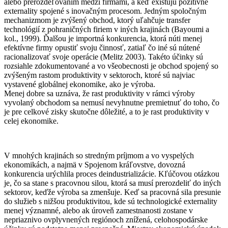
alebo prerozdeľovaním medzi firmami, a keď existujú pozitívne
externality spojené s inovačným procesom. Jedným spoločným
mechanizmom je zvýšený obchod, ktorý uľahčuje transfer
technológií z pohraničných firiem v iných krajinách (Bayoumi a
kol., 1999). Ďalšou je importná konkurencia, ktorá núti menej
efektívne firmy opustiť svoju činnosť, zatiaľ čo iné sú nútené
racionalizovať svoje operácie (Melitz 2003). Takéto účinky sú
rozsiahle zdokumentované a vo všeobecnosti je obchod spojený so
zvýšeným rastom produktivity v sektoroch, ktoré sú najviac
vystavené globálnej ekonomike, ako je výroba.
Menej dobre sa uznáva, že rast produktivity v rámci výroby
vyvolaný obchodom sa nemusí nevyhnutne premietnuť do toho, čo
je pre celkové zisky skutočne dôležité, a to je rast produktivity v
celej ekonomike.
V mnohých krajinách so stredným príjmom a vo vyspelých
ekonomikách, a najmä v Spojenom kráľovstve, dovozná
konkurencia urýchlila proces deindustrializácie. Kľúčovou otázkou
je, čo sa stane s pracovnou silou, ktorá sa musí prerozdeliť do iných
sektorov, keďže výroba sa zmenšuje. Keď sa pracovná sila presunie
do služieb s nižšou produktivitou, kde sú technologické externality
menej významné, alebo ak úroveň zamestnanosti zostane v
nepriaznivo ovplyvnených regiónoch znížená, celohospodárske