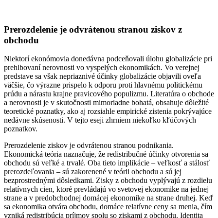
Prerozdelenie je odvrátenou stranou ziskov z
obchodu
Niektorí ekonómovia donedávna podceňovali úlohu globalizácie pri
prehlbovaní nerovnosti vo vyspelých ekonomikách. Vo verejnej
predstave sa však nepriaznivé účinky globalizácie objavili oveľa
väčšie, čo výrazne prispelo k odporu proti hlavnému politickému
prúdu a nárastu krajne pravicového populizmu. Literatúra o obchode
a nerovnosti je v skutočnosti mimoriadne bohatá, obsahuje dôležité
teoretické poznatky, ako aj rozsiahle empirické zistenia pokrývajúce
nedávne skúsenosti. V tejto eseji zhrniem niekoľko kľúčových
poznatkov.
Prerozdelenie ziskov je odvrátenou stranou podnikania.
Ekonomická teória naznačuje, že redistribučné účinky otvorenia sa
obchodu sú veľké a trvalé. Oba tieto implikácie – veľkosť a stálosť
prerozdeľovania – sú zakorenené v teórii obchodu a sú jej
bezprostrednými dôsledkami. Zisky z obchodu vyplývajú z rozdielu
relatívnych cien, ktoré prevládajú vo svetovej ekonomike na jednej
strane a v predobchodnej domácej ekonomike na strane druhej. Keď
sa ekonomika otvára obchodu, domáce relatívne ceny sa menia, čím
vzniká redistribúcia príjmov spolu so ziskami z obchodu. Identita