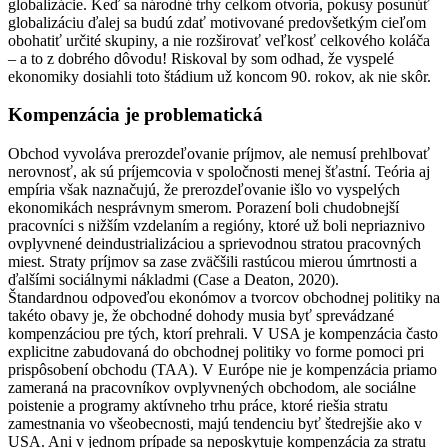
globalizácie. Keď sa národné trhy celkom otvoria, pokusy posunúť
globalizáciu ďalej sa budú zdať motivované predovšetkým cieľom
obohatiť určité skupiny, a nie rozširovať veľkosť celkového koláča
– a to z dobrého dôvodu! Riskoval by som odhad, že vyspelé
ekonomiky dosiahli toto štádium už koncom 90. rokov, ak nie skôr.
Kompenzácia je problematická
Obchod vyvoláva prerozdeľovanie príjmov, ale nemusí prehlbovať
nerovnosť, ak sú príjemcovia v spoločnosti menej šťastní. Teória aj
empíria však naznačujú, že prerozdeľovanie išlo vo vyspelých
ekonomikách nesprávnym smerom. Porazení boli chudobnejší
pracovníci s nižším vzdelaním a regióny, ktoré už boli nepriaznivo
ovplyvnené deindustrializáciou a sprievodnou stratou pracovných
miest. Straty príjmov sa zase zväčšili rastúcou mierou úmrtnosti a
ďalšími sociálnymi nákladmi (Case a Deaton, 2020).
Štandardnou odpoveďou ekonómov a tvorcov obchodnej politiky na
takéto obavy je, že obchodné dohody musia byť sprevádzané
kompenzáciou pre tých, ktorí prehrali. V USA je kompenzácia často
explicitne zabudovaná do obchodnej politiky vo forme pomoci pri
prispôsobení obchodu (TAA). V Európe nie je kompenzácia priamo
zameraná na pracovníkov ovplyvnených obchodom, ale sociálne
poistenie a programy aktívneho trhu práce, ktoré riešia stratu
zamestnania vo všeobecnosti, majú tendenciu byť štedrejšie ako v
USA. Ani v jednom prípade sa neposkytuje kompenzácia za stratu