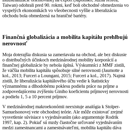
Taiwan) odohrali pred 90. rokmi, keď boli obchodné obmedzenia vo
vyspelých ekonomikách vo všeobecnosti vyššie a liberalizácia
obchodu bola obmedzená na hraničné bariéry.
Finančná globalizácia a mobilita kapitálu prehlbujú
nerovnosť
Moja doterajšia diskusia sa zameriavala na obchod, ale bez diskusie
o distribučných účinkoch medzinárodnej mobility korporácií a
finančnej globalizácie by nebola úplná. Výskumníci z MMF zistili,
že väčšia mobilita kapitálu spôsobuje silné nerovnosti (Jaumotte a
kol., 2013; Furceri a Loungani, 2015; Furceri a kol., 2017). Najmä
zistili, že liberalizácia kapitálového účtu vedie k štatisticky
významnému a dlhodobému poklesu podielu práce na príjme a
zodpovedajúcemu zvýšeniu Giniho koeficientu príjmovej nerovnosti
a podielu 1, 5 a 10 percent príjmov.
V medzinárodnej makroekonómii neexistuje analógia k Stolper-
Samuelsonovej vete obchodnej teórie. Ale môže existovať zrejmé
vysvetlenie súvisiace s vyjednávaním (ako argumentuje Rodrik
1997, kap. 2). Pokiaľ sú mzdy čiastočne určované vyjednávaním
medzi zamestnancami a zamestnávateľmi, mobilita kapitálu dáva