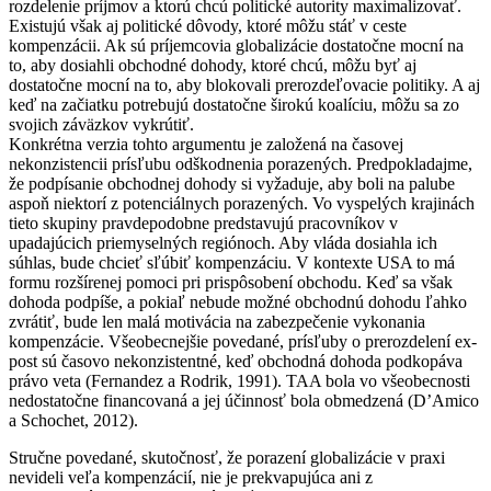
rozdelenie príjmov a ktorú chcú politické autority maximalizovať.
Existujú však aj politické dôvody, ktoré môžu stáť v ceste
kompenzácii. Ak sú príjemcovia globalizácie dostatočne mocní na
to, aby dosiahli obchodné dohody, ktoré chcú, môžu byť aj
dostatočne mocní na to, aby blokovali prerozdeľovacie politiky. A aj
keď na začiatku potrebujú dostatočne širokú koalíciu, môžu sa zo
svojich záväzkov vykrútiť.
Konkrétna verzia tohto argumentu je založená na časovej
nekonzistencii prísľubu odškodnenia porazených. Predpokladajme,
že podpísanie obchodnej dohody si vyžaduje, aby boli na palube
aspoň niektorí z potenciálnych porazených. Vo vyspelých krajinách
tieto skupiny pravdepodobne predstavujú pracovníkov v
upadajúcich priemyselných regiónoch. Aby vláda dosiahla ich
súhlas, bude chcieť sľúbiť kompenzáciu. V kontexte USA to má
formu rozšírenej pomoci pri prispôsobení obchodu. Keď sa však
dohoda podpíše, a pokiaľ nebude možné obchodnú dohodu ľahko
zvrátiť, bude len malá motivácia na zabezpečenie vykonania
kompenzácie. Všeobecnejšie povedané, prísľuby o prerozdelení ex-
post sú časovo nekonzistentné, keď obchodná dohoda podkopáva
právo veta (Fernandez a Rodrik, 1991). TAA bola vo všeobecnosti
nedostatočne financovaná a jej účinnosť bola obmedzená (D’Amico
a Schochet, 2012).
Stručne povedané, skutočnosť, že porazení globalizácie v praxi
nevideli veľa kompenzácií, nie je prekvapujúca ani z