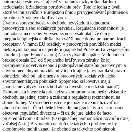
potom stále vstupovať, aj keď v krajine s nízkym štandardom
nedochádza k žiadnemu porušovaniu práv. Toto je jedna z úvah,
ktoré veľmi zavážili s Európskou úniou pri vyjednávaní podmienok
brexitu so Spojeným kráľovstvom.
Úvahy o spravodlivosti v obchode nevyžadujú jednotnosť
pracovných alebo sociálnych pravidiel. Regulačná rozmanitosť je
hodnota sama o sebe. Vo všeobecnosti však platí, že čím je
integrácia úplnejšia a hlbšia, tým väčší bude dopyt po harmonizácii
predpisov. V rámci EÚ rozdiely v pracovných pravidlách medzi
niektorými krajinami na periférii (napríklad Poľskom) a vyspelejšími
národmi (napr. Francúzskom) často vytvárali napätie. V dohode o
brexite dostala EÚ od Spojeného kráľovstva záruky, že jej
priemyselné odvetvia nebudú podkopávané slabšími pracovnými a
environmentálnymi pravidlami v tejto krajine (a vyhradila si právo
obmedziť obchod, ak zmeny v pracovných, sociálnych alebo
environmentálnych politikách Spojeného kráľovstva majú
„podstatné vplyvy na obchod alebo investície medzi stranami“).
Ekonomická integrácia prichádza s kompromisom medzi ziskami z
obchodu na jednej strane a ziskami z regulačnej rozmanitosti na
strane druhej. Vo všeobecnosti nie je možné maximalizovať na
oboch frontoch. Čím hlbšie ideme do integrácie, tým viac musíme
obetovať regulačnú diverzitu – či už de jure, alebo de facto
prostredníctvom arbitráže. (O regulačnej harmonizácii hovorím ďalej
v ďalšej časti.) Bez nároku na riešenie takýchto problémov by
ekonómovia mohli uznať, že obchod za takýchto podmienok