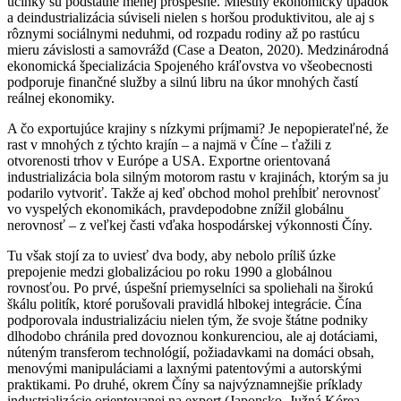
účinky sú podstatne menej prospešné. Miestny ekonomický úpadok
a deindustrializácia súviseli nielen s horšou produktivitou, ale aj s
rôznymi sociálnymi neduhmi, od rozpadu rodiny až po rastúcu
mieru závislosti a samovrážd (Case a Deaton, 2020). Medzinárodná
ekonomická špecializácia Spojeného kráľovstva vo všeobecnosti
podporuje finančné služby a silnú libru na úkor mnohých častí
reálnej ekonomiky.
A čo exportujúce krajiny s nízkymi príjmami? Je nepopierateľné, že
rast v mnohých z týchto krajín – a najmä v Číne – ťažili z
otvorenosti trhov v Európe a USA. Exportne orientovaná
industrializácia bola silným motorom rastu v krajinách, ktorým sa ju
podarilo vytvoriť. Takže aj keď obchod mohol prehĺbiť nerovnosť
vo vyspelých ekonomikách, pravdepodobne znížil globálnu
nerovnosť – z veľkej časti vďaka hospodárskej výkonnosti Číny.
Tu však stojí za to uviesť dva body, aby nebolo príliš úzke
prepojenie medzi globalizáciou po roku 1990 a globálnou
rovnosťou. Po prvé, úspešní priemyselníci sa spoliehali na širokú
škálu politík, ktoré porušovali pravidlá hlbokej integrácie. Čína
podporovala industrializáciu nielen tým, že svoje štátne podniky
dlhodobo chránila pred dovoznou konkurenciou, ale aj dotáciami,
núteným transferom technológií, požiadavkami na domáci obsah,
menovými manipuláciami a laxnými patentovými a autorskými
praktikami. Po druhé, okrem Číny sa najvýznamnejšie príklady
industrializácie orientovanej na export (Japonsko, Južná Kórea,