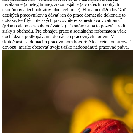
nezákonné (a nelegitímne), zrazu legálne (a v očiach mnohých
ekonómov a technokratov plne legitímne). Firma nemôže dovážať
detských pracovníkov a dávať ich do práce doma; ale dokonale to
dokáže, keď tých detských pracovníkov zamestnáva v zahraničí
(priamo alebo cez subdodávateľa). Ekonóm sa na to pozerá a vidí
zisky z obchodu. Pre obhajcu práce a sociálneho reformátora však
dochádza k podkopávaniu domácich pracovných noriem. V
skutočnosti sa domácim pracovníkom hovorí: Ak chcete konkurovať
dovozu, musíte obetovať svoje ťažko nadobudnuté pracovné práva.