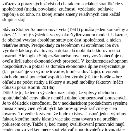
víťazov a porazených závisí od charakteru sociálnej stratifikácie v
spoločnosti (trieda, povolanie, zručnosti, vzdelanie, pohlavie,
región) a od toho, na ktorej strane zmeny relatívnych cien každá
skupina stojí.
Slávna Stolper-Samuelsonova veta (1941) prináša jeden konkrétny a
obzvlášť strohý výsledok vo vysoko štylizovanom modeli. Ukazuje,
že obchod vytvára absolútne straty pre časť spoločnosti, a nielen
relatívne straty. Predpoklady za teorémom sú extrémne: iba dva
výrobné faktory, dva tovary a dokonalá mobilita faktorov medzi
tovarmi. Ale logika Stolper-Samuelsonovej vety zovšeobecňuje na
oveľa širší súbor ekonomických prostredí. V konkurencieschopnom
hospodárstve, a pokiaľ sa domáca ekonomika úplne nešpecializuje
(t. j. pokračuje vo výrobe tovarov, ktoré sa dovážajú), otvorenie
obchodu musí ponechať aspoň jeden výrobný faktor horšie – bez
ohľadu na počet statky a faktory a stupeň mobility faktorov (náčrt
dôkazu pozri Rodrik 2018a).
Dôležité je, že tento výsledok naznačuje, že vplyvy obchodu na
spotrebiteľské ceny nikdy nemôžu úplne kompenzovať porazených.
Je to dôsledok skutočnosti, že v neoklasickom produkčnom systéme
musia zmeny cien výrobných faktorov sprevádzať zmeny cien
tovarov. To vedie k záveru, že bude existovať aspoň jeden výrobný
faktor, ktorého mzdy klesnú viac ako cena tovaru s najprudším
poklesom ceny. Takže aj keď menej kvalifikovaní pracovníci majú
tendenciu vo veľkej miere spotrebúvať importovateľný tovar, stále