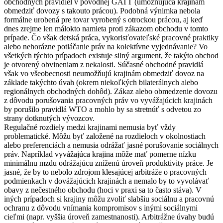
obchodných pravidiel v pôvodnej GATT (umožňujúca krajinám
obmedziť dovozy s takouto prácou). Podobná výnimka nebola
formálne urobená pre tovar vyrobený s otrockou prácou, aj keď
dnes zrejme len málokto namieta proti zákazom obchodu v tomto
prípade. Čo však detská práca, vykorisťovateľské pracovné praktiky
alebo nehorázne potláčanie práv na kolektívne vyjednávanie? Vo
všetkých týchto prípadoch existuje silný argument, že takýto obchod
je otvorený obvineniam z nekalosti. Súčasné obchodné pravidlá
však vo všeobecnosti neumožňujú krajinám obmedziť dovoz na
základe takýchto úvah (okrem niekoľkých bilaterálnych alebo
regionálnych obchodných dohôd). Zákaz alebo obmedzenie dovozu
z dôvodu porušovania pracovných práv vo vyvážajúcich krajinách
by porušilo pravidlá WTO a mohlo by sa stretnúť s odvetou zo
strany dotknutých vývozcov.
Regulačné rozdiely medzi krajinami nemusia byť vždy
problematické. Môžu byť založené na rozdieloch v okolnostiach
alebo preferenciách a nemusia odrážať jasné porušovanie sociálnych
práv. Napríklad vyvážajúca krajina môže mať pomerne nízku
minimálnu mzdu odrážajúcu zníženú úroveň produktivity práce. Je
jasné, že by to nebolo zdrojom klesajúcej arbitráže o pracovných
podmienkach v dovážajúcich krajinách a nemalo by to vyvolávať
obavy z nečestného obchodu (hoci v praxi sa to často stáva). V
iných prípadoch si krajiny môžu zvoliť slabšiu sociálnu a pracovnú
ochranu z dôvodu vnímania kompromisov s inými sociálnymi
cieľmi (napr. vyššia úroveň zamestnanosti). Arbitrážne úvahy budú