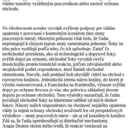
vládne transfery vysídleným pracovníkom alebo zaviesť ochranu
obchodu.
Vo všeobecnosti scenáre vyvolali zvýšenie podpory pre vládne
opatrenia v porovnaní s kontrolným scenárom (bez straty
pracovných miest). Hlavným prínosom však bolo, že ľudia
nepristupujú k rôznym typom straty zamestnania jednotne. Šoky na
trhu práce rozlišujú podľa toho, čo ich spôsobuje. Zatiaľ čo
neobchodné prerušenia, ako sú technologické a dopytové šoky,
zvýšili dopyt po ochrane, obchodné šoky vyvolali oveľa
drastickejšiu protekcionistickú reakciu, pričom zdvojnásobili alebo
strojnásobili podiel respondentov, ktorí žiadali obchodné
obmedzenia. Navyše, naši poddaní boli obzvlášť citliví na obchod s
rozvojovou krajinou. Jednoduchá zmena názvu krajiny, do ktorej je
výroba outsourcovaná, z Francúzska na Kambodžu, výrazne zvýšila
dopyt po ochrane dovozu (o viac ako polovicu základnej úrovne
dopytu po ochrane obchodu). Tieto výsledky naznačujú, že ľudia
považujú obchodné šoky za inherentne odlišné od iných druhov
šokov. Názory našich respondentov na vhodnosť nejakého opatrenia
vlády (a najmä ochrany obchodu) nezáviseli len od perspektívnych
výsledkov – straty pracovných miest – ale aj od kauzálnych kanálov.
Zdá sa, že ľudia uprednostňujú aj distribučné mechanizmy.
Angus Deaton okrem iného tvrdil, že reakcie verejnosti na