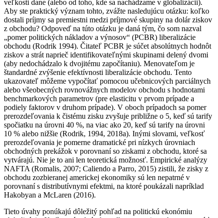
veľkosti dane (alebo od toho, kde sa nachádzame v globalizácii).
Aby ste praktický význam tohto, zvážte nasledujúcu otázku: koľko
dostali príjmy sa premiestni medzi príjmové skupiny na dolár ziskov
z obchodu? Odpoveď na túto otázku je daná tým, čo som nazval
„pomer politických nákladov a výnosov“ (PCBR) liberalizácie
obchodu (Rodrik 1994). Čitateľ PCBR je súčet absolútnych hodnôt
ziskov a strát naprieč identifikovateľnými skupinami delený dvomi
(aby nedochádzalo k dvojitému započítaniu). Menovateľom je
štandardné zvýšenie efektívnosti liberalizácie obchodu. Tento
ukazovateľ môžeme vypočítať pomocou učebnicových parciálnych
alebo všeobecných rovnovážnych modelov obchodu s hodnotami
benchmarkových parametrov (pre elasticitu v prvom prípade a
podiely faktorov v druhom prípade). V oboch prípadoch sa pomer
prerozdeľovania k čistému zisku zvyšuje približne o 5, keď sú tarify
spočiatku na úrovni 40 %, na viac ako 20, keď sú tarify na úrovni
10 % alebo nižšie (Rodrik, 1994, 2018a). Inými slovami, veľkosť
prerozdeľovania je pomerne dramatické pri nízkych úrovniach
obchodných prekážok v porovnaní so ziskami z obchodu, ktoré sa
vytvárajú. Nie je to ani len teoretická možnosť. Empirické analýzy
NAFTA (Romalis, 2007; Caliendo a Parro, 2015) zistili, že zisky z
obchodu zozbieranej americkej ekonomiky sú len nepatrné v
porovnaní s distributívnymi efektmi, na ktoré poukázali napríklad
Hakobyan a McLaren (2016).
Tieto úvahy ponúkajú dôležitý pohľad na politickú ekonómiu