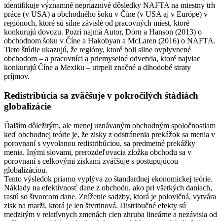
identifikuje významné nepriaznivé dôsledky NAFTA na miestny trh
práce (v USA) a obchodného šoku v Číne (v USA aj v Európe) v
regiónoch, ktoré sú silne závislé od pracovných miest, ktoré
konkurujú dovozu. Pozri najmä Autor, Dorn a Hanson (2013) o
obchodnom šoku v Číne a Hakobyan a McLaren (2016) o NAFTA.
Tieto štúdie ukazujú, že regióny, ktoré boli silne ovplyvnené
obchodom – a pracovníci a priemyselné odvetvia, ktoré najviac
konkurujú Číne a Mexiku – utrpeli značné a dlhodobé straty
príjmov.
Redistribúcia sa zväčšuje v pokročilých štádiách
globalizácie
Ďalším dôležitým, ale menej uznávaným obchodným spoločnostiam
keď obchodnej teórie je, že zisky z odstránenia prekážok sa menia v
porovnaní s vyvolanou redistribúciou, sa predmetné prekážky
menia. Inými slovami, prerozdeľovacia zložka obchodu sa v
porovnaní s celkovými ziskami zväčšuje s postupujúcou
globalizáciou.
Tento výsledok priamo vyplýva zo štandardnej ekonomickej teórie.
Náklady na efektívnosť dane z obchodu, ako pri všetkých daniach,
rastú so štvorcom dane. Zníženie sadzby, ktorá je polovičná, vytvára
zisk na marži, ktorá je len štvrtinová. Distribučné efekty sú
medzitým v relatívnych zmenách cien zhruba lineárne a nezávisia od