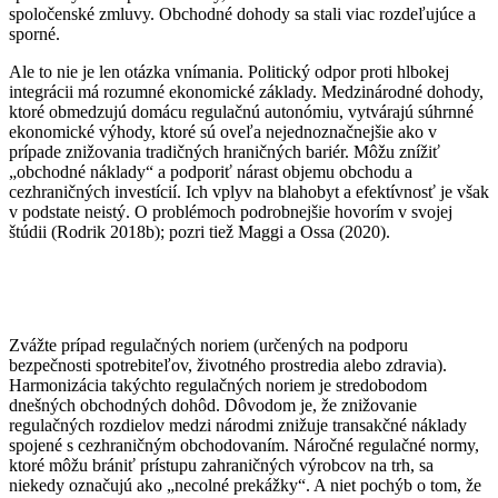
spoločenské zmluvy. Obchodné dohody sa stali viac rozdeľujúce a
sporné.
Ale to nie je len otázka vnímania. Politický odpor proti hlbokej
integrácii má rozumné ekonomické základy. Medzinárodné dohody,
ktoré obmedzujú domácu regulačnú autonómiu, vytvárajú súhrnné
ekonomické výhody, ktoré sú oveľa nejednoznačnejšie ako v
prípade znižovania tradičných hraničných bariér. Môžu znížiť
„obchodné náklady“ a podporiť nárast objemu obchodu a
cezhraničných investícií. Ich vplyv na blahobyt a efektívnosť je však
v podstate neistý. O problémoch podrobnejšie hovorím v svojej
štúdii (Rodrik 2018b); pozri tiež Maggi a Ossa (2020).
Zvážte prípad regulačných noriem (určených na podporu
bezpečnosti spotrebiteľov, životného prostredia alebo zdravia).
Harmonizácia takýchto regulačných noriem je stredobodom
dnešných obchodných dohôd. Dôvodom je, že znižovanie
regulačných rozdielov medzi národmi znižuje transakčné náklady
spojené s cezhraničným obchodovaním. Náročné regulačné normy,
ktoré môžu brániť prístupu zahraničných výrobcov na trh, sa
niekedy označujú ako „necolné prekážky“. A niet pochýb o tom, že