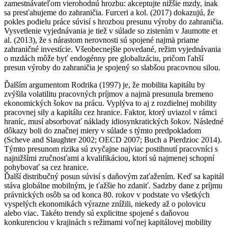
zamestnávateľom vierohodnú hrozbu: akceptujte nižšie mzdy, inak
sa presťahujeme do zahraničia. Furceri a kol. (2017) dokazujú, že
pokles podielu práce súvisí s hrozbou presunu výroby do zahraničia.
Vysvetlenie vyjednávania je tiež v súlade so zistením v Jaumotte et
al. (2013), že s nárastom nerovnosti sú spojené najmä priame
zahraničné investície. Všeobecnejšie povedané, režim vyjednávania
o mzdách môže byť endogénny pre globalizáciu, pričom ľahší
presun výroby do zahraničia je spojený so slabšou pracovnou silou.
Ďalším argumentom Rodrika (1997) je, že mobilita kapitálu by
zvýšila volatilitu pracovných príjmov a najmä presunula bremeno
ekonomických šokov na prácu. Vyplýva to aj z rozdielnej mobility
pracovnej sily a kapitálu cez hranice. Faktor, ktorý uviazol v rámci
hraníc, musí absorbovať náklady idiosynkratických šokov. Následné
dôkazy boli do značnej miery v súlade s týmto predpokladom
(Scheve and Slaughter 2002; OECD 2007; Buch a Pierdzioc 2014).
Týmto presunom rizika sú zvyčajne najviac postihnutí pracovníci s
najnižšími zručnosťami a kvalifikáciou, ktorí sú najmenej schopní
pohybovať sa cez hranice.
Ďalší distribučný posun súvisí s daňovým zaťažením. Keď sa kapitál
stáva globálne mobilným, je ťažšie ho zdaniť. Sadzby dane z príjmu
právnických osôb sa od konca 80. rokov v podstate vo všetkých
vyspelých ekonomikách výrazne znížili, niekedy až o polovicu
alebo viac. Takéto trendy sú explicitne spojené s daňovou
konkurenciou v krajinách s režimami voľnej kapitálovej mobility