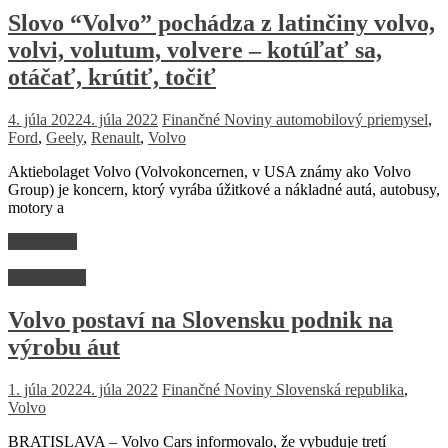
Slovo “Volvo” pochádza z latinčiny volvo,
volvi, volutum, volvere – kotúľať sa,
otáčať, krútiť, točiť
4. júla 2022
4. júla 2022
Finančné Noviny
automobilový priemysel
,
Ford
,
Geely
,
Renault
,
Volvo
Aktiebolaget Volvo (Volvokoncernen, v USA známy ako Volvo
Group) je koncern, ktorý vyrába úžitkové a nákladné autá, autobusy,
motory a
Read more
Firmy a trhy
Volvo postaví na Slovensku podnik na
výrobu áut
1. júla 2022
4. júla 2022
Finančné Noviny
Slovenská republika
,
Volvo
BRATISLAVA – Volvo Cars informovalo, že vybuduje tretí