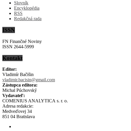
Slovník
Encyklopédia
RSS
Redakčná rada
ISSN
FN Finančné Noviny
ISSN 2644-5999
Kontakt
Editor:
Vladimír Bačišin
vladimir.bacisin@gmail.com
Zástupca editora:
Michal Púchovský
Vydavateľ:
COMENIUS ANALYTICA s. r. o.
Adresa redakcie:
Medveďovej 34
851 04 Bratislava