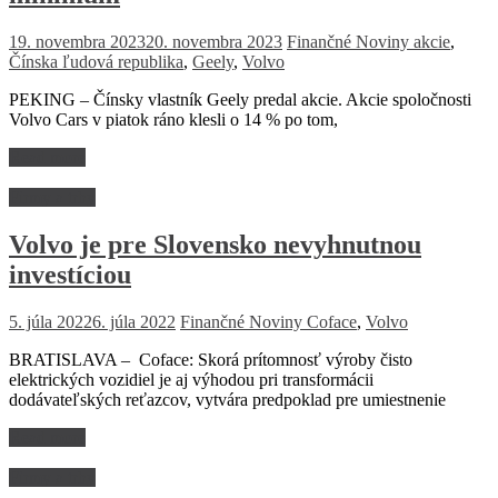
19. novembra 2023
20. novembra 2023
Finančné Noviny
akcie
,
Čínska ľudová republika
,
Geely
,
Volvo
PEKING – Čínsky vlastník Geely predal akcie. Akcie spoločnosti
Volvo Cars v piatok ráno klesli o 14 % po tom,
Read more
Firmy a trhy
Volvo je pre Slovensko nevyhnutnou
investíciou
5. júla 2022
6. júla 2022
Finančné Noviny
Coface
,
Volvo
BRATISLAVA – Coface: Skorá prítomnosť výroby čisto
elektrických vozidiel je aj výhodou pri transformácii
dodávateľských reťazcov, vytvára predpoklad pre umiestnenie
Read more
Firmy a trhy