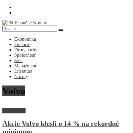
Skip
to
content
FN
Ekonomika
Finančné
Financie
Noviny
Firmy a trhy
Spoločnosť
Denník
Svet
o
Manažment
ekonomike
Literatúra
a
Názory
spoločnosti
Volvo
Firmy a trhy
Akcie Volvo klesli o 14 % na rekordné
minimum