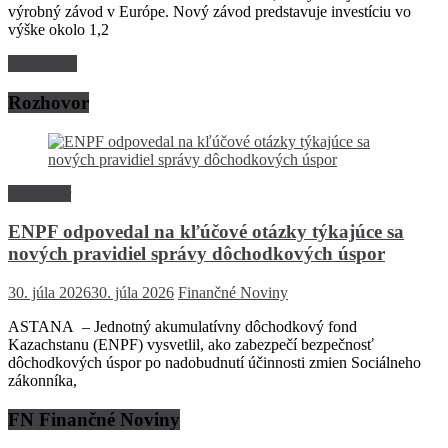
výrobný závod v Európe. Nový závod predstavuje investíciu vo
výške okolo 1,2
Read more
Rozhovor
Rozhovor
ENPF odpovedal na kľúčové otázky týkajúce sa
nových pravidiel správy dôchodkových úspor
30. júla 2026
30. júla 2026
Finančné Noviny
ASTANA – Jednotný akumulatívny dôchodkový fond
Kazachstanu (ENPF) vysvetlil, ako zabezpečí bezpečnosť
dôchodkových úspor po nadobudnutí účinnosti zmien Sociálneho
zákonníka,
FN Finančné Noviny