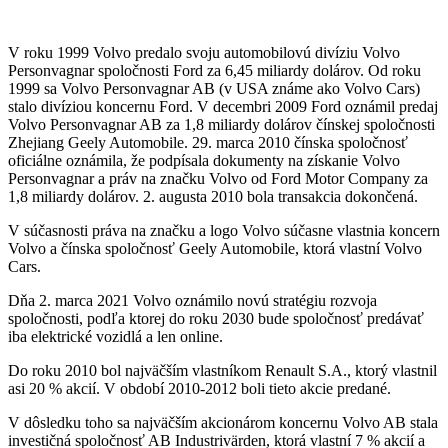
V roku 1999 Volvo predalo svoju automobilovú divíziu Volvo
Personvagnar spoločnosti Ford za 6,45 miliardy dolárov. Od roku
1999 sa Volvo Personvagnar AB (v USA známe ako Volvo Cars)
stalo divíziou koncernu Ford. V decembri 2009 Ford oznámil predaj
Volvo Personvagnar AB za 1,8 miliardy dolárov čínskej spoločnosti
Zhejiang Geely Automobile. 29. marca 2010 čínska spoločnosť
oficiálne oznámila, že podpísala dokumenty na získanie Volvo
Personvagnar a práv na značku Volvo od Ford Motor Company za
1,8 miliardy dolárov. 2. augusta 2010 bola transakcia dokončená.
V súčasnosti práva na značku a logo Volvo súčasne vlastnia koncern
Volvo a čínska spoločnosť Geely Automobile, ktorá vlastní Volvo
Cars.
Dňa 2. marca 2021 Volvo oznámilo novú stratégiu rozvoja
spoločnosti, podľa ktorej do roku 2030 bude spoločnosť predávať
iba elektrické vozidlá a len online.
Do roku 2010 bol najväčším vlastníkom Renault S.A., ktorý vlastnil
asi 20 % akcií. V období 2010-2012 boli tieto akcie predané.
V dôsledku toho sa najväčším akcionárom koncernu Volvo AB stala
investičná spoločnosť AB Industrivärden, ktorá vlastní 7 % akcií a