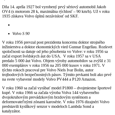
Dňa 14. apríla 1927 bol vyrobený prvý sériový automobil Jakob
OV4 (s motorom 28 k, maximálna rýchlosť – 90 km/h). Už v roku
1935 získava Volvo úplnú nezávislosť od SKF.
Volvo S 90
V roku 1956 prevzal post prezidenta koncernu doktor strojného
inžinierstva a doktor ekonomických vied Gunnar Engellau. Rozkvet
spoločnosti sa datuje od jeho pôsobenia vo Volve: v roku 1956 sa
začal export švédskych áut do USA. V roku 1957 sa v USA
predalo 5 000 áut Volvo. Objem výroby automobilov sa zvýšil z 31
000 exemplárov v roku 1956 na 205 000 kusov v roku 1971. V
týchto rokoch pracoval pre Volvo Niels Ivar Bolin, autor
trojbodových bezpečnostných pásov. Týmito prvkami boli ako prvé
na svete vybavené modely Volvo PV444 a P120 Amazon.
V roku 1960 sa začal vyrábať model P1800 – dvojmiestne športové
kupé. V roku 1966 sa začala výroba Volva 144 vybaveného
dvojokruhovým prevádzkovým brzdovým systémom a
deformovateľnými zónami karosérie. V roku 1976 dizajnéri Volvo
predstavili kyslíkový senzor v modeloch Lambda Sond a
katalyzátor.