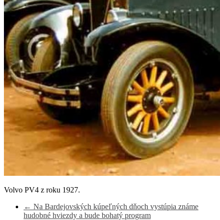
Volvo PV4 z roku 1927.
←
Na Bardejovských kúpeľných dňoch vystúpia známe
hudobné hviezdy a bude bohatý program