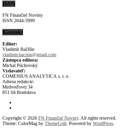
ISSN
FN Finančné Noviny
ISSN 2644-5999
Kontakt
Editor:
Vladimír Bačišin
vladimir.bacisin@gmail.com
Zástupca editora:
Michal Púchovský
Vydavateľ:
COMENIUS ANALYTICA s. r. o.
Adresa redakcie:
Medveďovej 34
851 04 Bratislava
Copyright © 2026
FN Finančné Noviny
. All rights reserved.
Theme: ColorMag by
ThemeGrill
. Powered by
WordPress
.