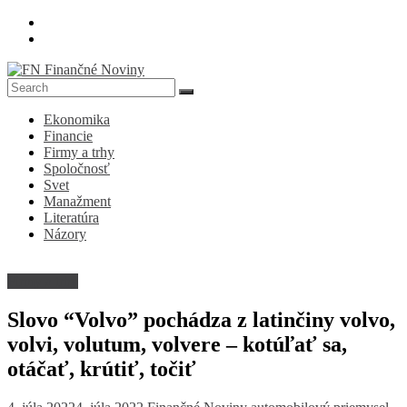
Skip
to
content
FN
Ekonomika
Finančné
Financie
Noviny
Firmy a trhy
Spoločnosť
Denník
Svet
o
Manažment
ekonomike
Literatúra
a
Názory
spoločnosti
Firmy a trhy
Slovo “Volvo” pochádza z latinčiny volvo,
volvi, volutum, volvere – kotúľať sa,
otáčať, krútiť, točiť