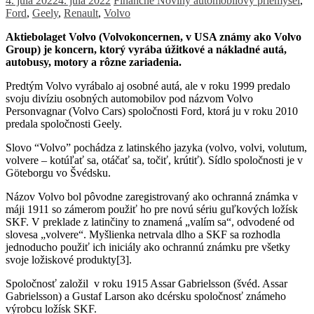
4. júla 2022
4. júla 2022
Finančné Noviny
automobilový priemysel
,
Ford
,
Geely
,
Renault
,
Volvo
Aktiebolaget Volvo (Volvokoncernen, v USA známy ako Volvo
Group) je koncern, ktorý vyrába úžitkové a nákladné autá,
autobusy, motory a rôzne zariadenia.
Predtým Volvo vyrábalo aj osobné autá, ale v roku 1999 predalo
svoju divíziu osobných automobilov pod názvom Volvo
Personvagnar (Volvo Cars) spoločnosti Ford, ktorá ju v roku 2010
predala spoločnosti Geely.
Slovo “Volvo” pochádza z latinského jazyka (volvo, volvi, volutum,
volvere – kotúľať sa, otáčať sa, točiť, krútiť). Sídlo spoločnosti je v
Göteborgu vo Švédsku.
Názov Volvo bol pôvodne zaregistrovaný ako ochranná známka v
máji 1911 so zámerom použiť ho pre novú sériu guľkových ložísk
SKF. V preklade z latinčiny to znamená „valím sa“, odvodené od
slovesa „volvere“. Myšlienka netrvala dlho a SKF sa rozhodla
jednoducho použiť ich iniciály ako ochrannú známku pre všetky
svoje ložiskové produkty[3].
Spoločnosť založil v roku 1915 Assar Gabrielsson (švéd. Assar
Gabrielsson) a Gustaf Larson ako dcérsku spoločnosť známeho
výrobcu ložísk SKF.