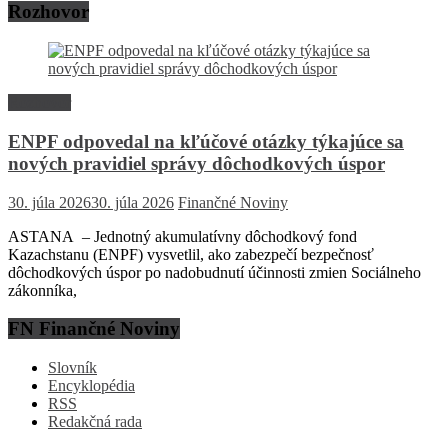
Rozhovor
Rozhovor
ENPF odpovedal na kľúčové otázky týkajúce sa
nových pravidiel správy dôchodkových úspor
30. júla 2026
30. júla 2026
Finančné Noviny
ASTANA – Jednotný akumulatívny dôchodkový fond
Kazachstanu (ENPF) vysvetlil, ako zabezpečí bezpečnosť
dôchodkových úspor po nadobudnutí účinnosti zmien Sociálneho
zákonníka,
FN Finančné Noviny
Slovník
Encyklopédia
RSS
Redakčná rada