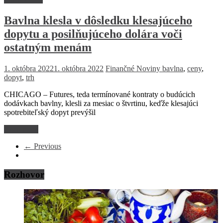
Bavlna klesla v dôsledku klesajúceho
dopytu a posilňujúceho dolára voči
ostatným menám
1. októbra 2022
1. októbra 2022
Finančné Noviny
bavlna
,
ceny
,
dopyt
,
trh
CHICAGO – Futures, teda termínované kontraty o budúcich
dodávkach bavlny, klesli za mesiac o štvrtinu, keďže klesajúci
spotrebiteľský dopyt prevýšil
Read more
← Previous
Rozhovor