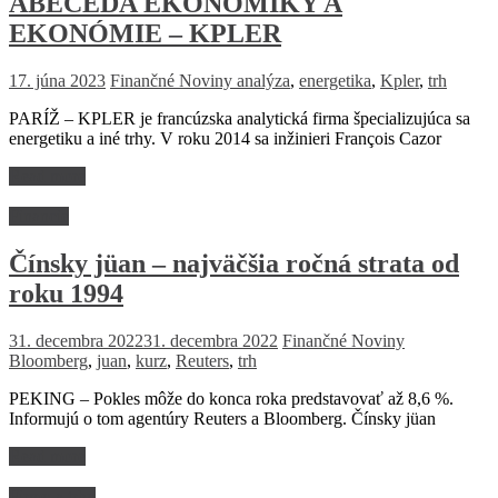
ABECEDA EKONOMIKY A
EKONÓMIE – KPLER
17. júna 2023
Finančné Noviny
analýza
,
energetika
,
Kpler
,
trh
PARÍŽ – KPLER je francúzska analytická firma špecializujúca sa
energetiku a iné trhy. V roku 2014 sa inžinieri François Cazor
Read more
Financie
Čínsky jüan – najväčšia ročná strata od
roku 1994
31. decembra 2022
31. decembra 2022
Finančné Noviny
Bloomberg
,
juan
,
kurz
,
Reuters
,
trh
PEKING – Pokles môže do konca roka predstavovať až 8,6 %.
Informujú o tom agentúry Reuters a Bloomberg. Čínsky jüan
Read more
Firmy a trhy