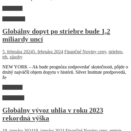
Read more
Firmy a trhy
Globálny dopyt po striebre bude 1,2
miliardy uncí
5. februára 2024
5. februára 2024
Finančné Noviny
ceny
,
striebro
,
trh
,
zásoby
NEW YORK – Ak bude prognóza zodpovedať skutočnosti, pôjde o
druhý najväčší objem dopytu v histórii. Silver Institute predpovedá,
že
Read more
Nezaradené
Globálny vývoz uhlia v roku 2023
rekordná výška
19. januára 2024
19. januára 2024
Finančné Noviny
ceny
,
emisie
,