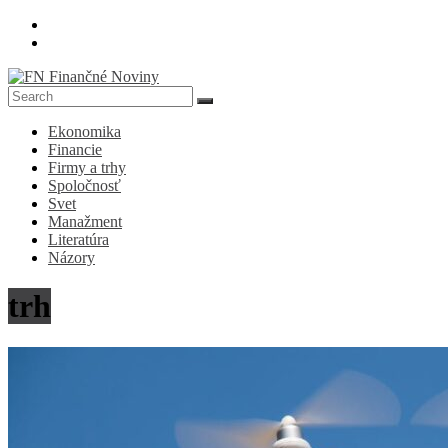
Skip
to
content
FN
Ekonomika
Finančné
Financie
Noviny
Firmy a trhy
Spoločnosť
Denník
Svet
o
Manažment
ekonomike
Literatúra
a
Názory
spoločnosti
trh