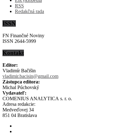
Encyklopédia
RSS
Redakčná rada
ISSN
FN Finančné Noviny
ISSN 2644-5999
Kontakt
Editor:
Vladimír Bačišin
vladimir.bacisin@gmail.com
Zástupca editora:
Michal Púchovský
Vydavateľ:
COMENIUS ANALYTICA s. r. o.
Adresa redakcie:
Medveďovej 34
851 04 Bratislava