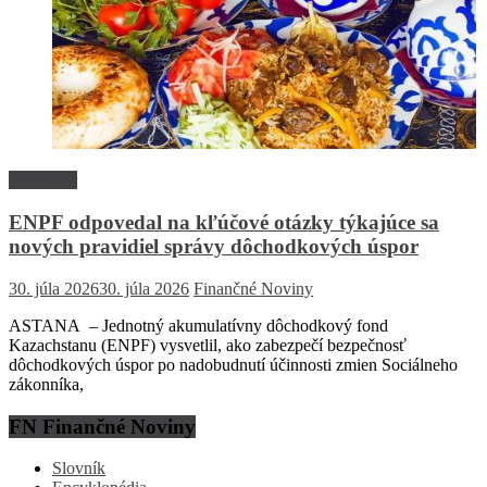
Rozhovor
ENPF odpovedal na kľúčové otázky týkajúce sa
nových pravidiel správy dôchodkových úspor
30. júla 2026
30. júla 2026
Finančné Noviny
ASTANA – Jednotný akumulatívny dôchodkový fond
Kazachstanu (ENPF) vysvetlil, ako zabezpečí bezpečnosť
dôchodkových úspor po nadobudnutí účinnosti zmien Sociálneho
zákonníka,
FN Finančné Noviny
Slovník