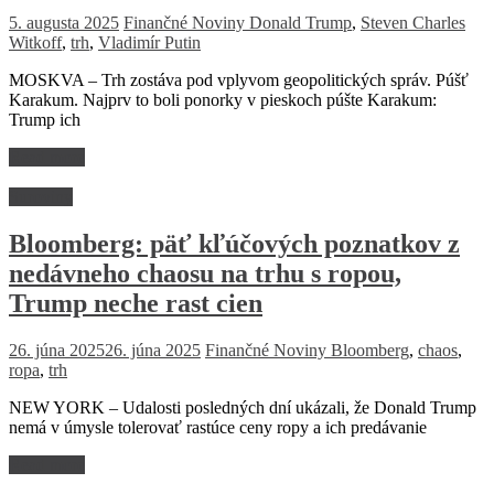
5. augusta 2025
Finančné Noviny
Donald Trump
,
Steven Charles
Witkoff
,
trh
,
Vladimír Putin
MOSKVA – Trh zostáva pod vplyvom geopolitických správ. Púšť
Karakum. Najprv to boli ponorky v pieskoch púšte Karakum:
Trump ich
Read more
Suroviny
Bloomberg: päť kľúčových poznatkov z
nedávneho chaosu na trhu s ropou,
Trump neche rast cien
26. júna 2025
26. júna 2025
Finančné Noviny
Bloomberg
,
chaos
,
ropa
,
trh
NEW YORK – Udalosti posledných dní ukázali, že Donald Trump
nemá v úmysle tolerovať rastúce ceny ropy a ich predávanie
Read more