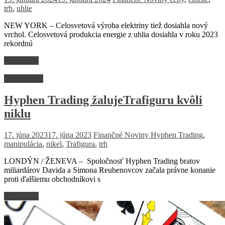
trh
,
uhlie
NEW YORK – Celosvetová výroba elektriny tiež dosiahla nový
vrchol. Celosvetová produkcia energie z uhlia dosiahla v roku 2023
rekordnú
Read more
Firmy a trhy
Hyphen Trading žalujeTrafiguru kvôli
niklu
17. júna 2023
17. júna 2023
Finančné Noviny
Hyphen Trading
,
manipulácia
,
nikel
,
Trafigura
,
trh
LONDÝN / ŽENEVA – Spoločnosť Hyphen Trading bratov
miliardárov Davida a Simona Reubenovcov začala právne konanie
proti ďalšiemu obchodníkovi s
Read more