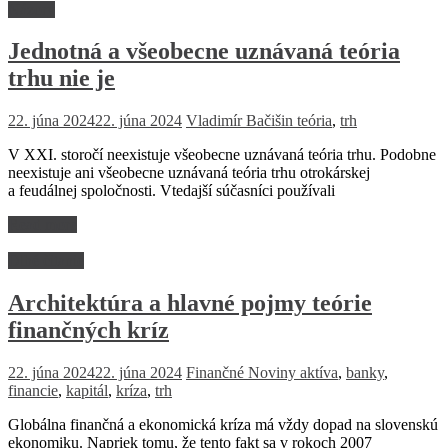
Názory
Jednotná a všeobecne uznávaná teória
trhu nie je
22. júna 2024
22. júna 2024
Vladimír Bačišin
teória
,
trh
V XXI. storočí neexistuje všeobecne uznávaná teória trhu. Podobne
neexistuje ani všeobecne uznávaná teória trhu otrokárskej
a feudálnej spoločnosti. Vtedajší súčasníci používali
Read more
Dlhé čitanie
Architektúra a hlavné pojmy teórie
finančných kríz
22. júna 2024
22. júna 2024
Finančné Noviny
aktíva
,
banky
,
financie
,
kapitál
,
kríza
,
trh
Globálna finančná a ekonomická kríza má vždy dopad na slovenskú
ekonomiku. Napriek tomu, že tento fakt sa v rokoch 2007