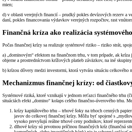
mien;
d) v oblasti verejných financií – prudký pokles devízových rezerv a ve
daní, pokles financovania výdavkov verejných rozpočtov, rast vnútorn
Finančná kríza ako realizácia systémového
Počas finančnej krízy sa realizuje systémové riziko – riziko strát, s
a) „dominovým“ efektom na finančnom trhu, v tom prípade, ak kríza jed
objeme a prostredníctvom krížových platieb záväzkov, na iné skupiny fi
b) krízou dôvery medzi investormi, ktorá vytvára situáciu celkového ne
Mechanizmus finančnej krízy: od čiastkov
Systémové riziká, ktoré vznikajú v jednom reťazci finančného trhu (č
situáciách efekt „domino“ kolaps celého finančno-úverového trhu. Med
krízy kapitálového trhu – trhové šoky na trhoch cenných papier
javov do celkovej finančnej krízy. Môžu byť spojené s „mydlov
vysoko prevyšujú reálne trhové ceny podnikov, ktoré reprezen
dlhové krízy sú prvotnou príčinou finančných kríz (finančná sit
komerčných, alebo investičných bánk) nie je schopná splácať pô