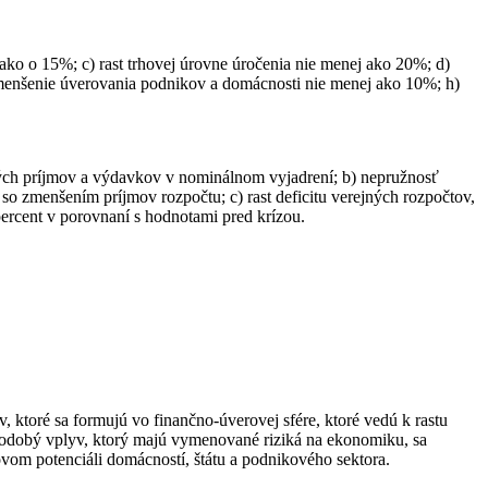
 ako o 15%; c) rast trhovej úrovne úročenia nie menej ako 20%; d)
 zmenšenie úverovania podnikov a domácnosti nie menej ako 10%; h)
ých príjmov a výdavkov v nominálnom vyjadrení; b) nepružnosť
o zmenšením príjmov rozpočtu; c) rast deficitu verejných rozpočtov,
 percent v porovnaní s hodnotami pred krízou.
, ktoré sa formujú vo finančno-úverovej sfére, ktoré vedú k rastu
tkodobý vplyv, ktorý majú vymenované riziká na ekonomiku, sa
vom potenciáli domácností, štátu a podnikového sektora.