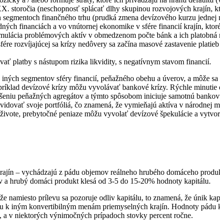
X. storočia (neschopnosť splácať dlhy skupinou rozvojových krajín, kt
ých segmentoch finančného trhu (prudká zmena devízového kurzu jednej
ch financiách a vo vnútornej ekonomike v sfére financií krajín, ktoré 
umulácia problémových aktív v obmedzenom počte bánk a ich platobná
ére rozvíjajúcej sa krízy nedôvery sa začína masové zastavenie plati
ať platby s nástupom rizika likvidity, s negatívnym stavom financií.
ve iných segmentov sféry financií, peňažného obehu a úverov, a môže s
apríklad devízové krízy môžu vyvolávať bankové krízy. Rýchle minutie
šeniu peňažných agregátov a týmto spôsobom iniciuje samotnú bankov
revidovať svoje portfóliá, čo znamená, že vymieňajú aktíva v národnej 
živote, prebytočné peniaze môžu vyvolať devízové špekulácie a vytvori
rajín – vychádzajú z pádu objemov reálneho hrubého domáceho produk
kov a hrubý domáci produkt klesá od 3-5 do 15-20% hodnoty kapitálu.
e namiesto prílevu sa pozoruje odliv kapitálu, to znamená, že únik kapi
hu k iným konvertibilným menám priemyselných krajín. Hodnoty pádu k
y, a v niektorých výnimočných prípadoch stovky percent ročne.