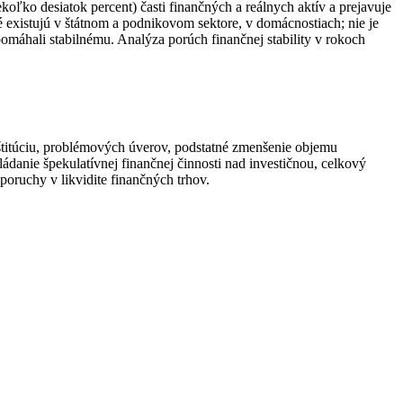
koľko desiatok percent) časti finančných a reálnych aktív a prejavuje
 existujú v štátnom a podnikovom sektore, v domácnostiach; nie je
apomáhali stabilnému. Analýza porúch finančnej stability v rokoch
štitúciu, problémových úverov, podstatné zmenšenie objemu
danie špekulatívnej finančnej činnosti nad investičnou, celkový
poruchy v likvidite finančných trhov.