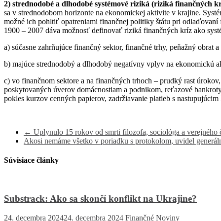
2) strednodobé a dlhodobé systémové riziká (riziká finančných k
sa v strednodobom horizonte na ekonomickej aktivite v krajine. Syst
možné ich pohltiť opatreniami finančnej politiky štátu pri odlaďovaní
1900 – 2007 dáva možnosť definovať riziká finančných kríz ako systé
a) súčasne zahrňujúce finančný sektor, finančné trhy, peňažný obrat a
b) majúce strednodobý a dlhodobý negatívny vplyv na ekonomickú akt
c) vo finančnom sektore a na finančných trhoch – prudký rast úroko
poskytovaných úverov domácnostiam a podnikom, reťazové bankroty, pr
pokles kurzov cenných papierov, zadržiavanie platieb s nastupujúcim 
←
Uplynulo 15 rokov od smrti filozofa, sociológa a verejného
Akosi nemáme všetko v poriadku s protokolom, uvidel gene
Súvisiace články
Substrack: Ako sa skončí konflikt na Ukrajine?
24. decembra 2024
24. decembra 2024
Finančné Noviny