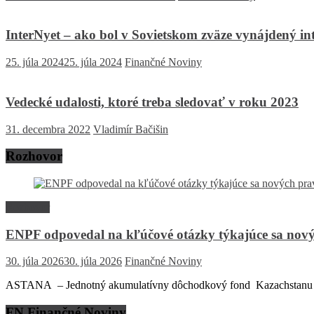
InterNyet – ako bol v Sovietskom zväze vynájdený in
25. júla 2024
25. júla 2024
Finančné Noviny
Vedecké udalosti, ktoré treba sledovať v roku 2023
31. decembra 2022
Vladimír Bačišin
Rozhovor
Rozhovor
ENPF odpovedal na kľúčové otázky týkajúce sa nový
30. júla 2026
30. júla 2026
Finančné Noviny
ASTANA – Jednotný akumulatívny dôchodkový fond Kazachstanu (EN
FN Finančné Noviny