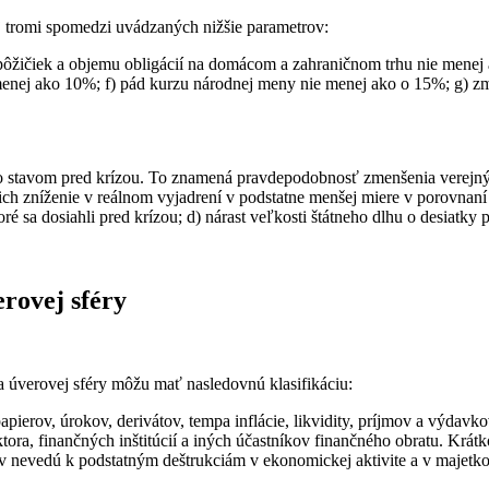
 tromi spomedzi uvádzaných nižšie parametrov:
ie pôžičiek a objemu obligácií na domácom a zahraničnom trhu nie menej
ie menej ako 10%; f) pád kurzu národnej meny nie menej ako o 15%; g)
so stavom pred krízou. To znamená pravdepodobnosť zmenšenia verejn
 zníženie v reálnom vyjadrení v podstatne menšej miere v porovnaní s
ré sa dosiahli pred krízou; d) nárast veľkosti štátneho dlhu o desiatky
erovej sféry
 a úverovej sféry môžu mať nasledovnú klasifikáciu:
ierov, úrokov, derivátov, tempa inflácie, likvidity, príjmov a výdavkov
ora, finančných inštitúcií a iných účastníkov finančného obratu. Krá
 nevedú k podstatným deštrukciám v ekonomickej aktivite a v majetko