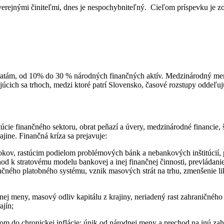
verejnými činiteľmi, dnes je nespochybniteľný. Cieľom príspevku je zo
stratám, od 10% do 30 % národných finančných aktív. Medzinárodný me
cich sa trhoch, medzi ktoré patrí Slovensko, časové rozstupy oddeľujú
itúcie finančného sektoru, obrat peňazí a úvery, medzinárodné financie
jine. Finančná kríza sa prejavuje:
rokov, rastúcim podielom problémových bánk a nebankových inštitúcií
 k stratovému modelu bankovej a inej finančnej činnosti, prevládanie
nčného platobného systému, vznik masových strát na trhu, zmenšenie lik
j meny, masový odliv kapitálu z krajiny, neriadený rast zahraničného d
ajín;
hodom do chronickej inflácie; únik od národnej meny a prechod na inú