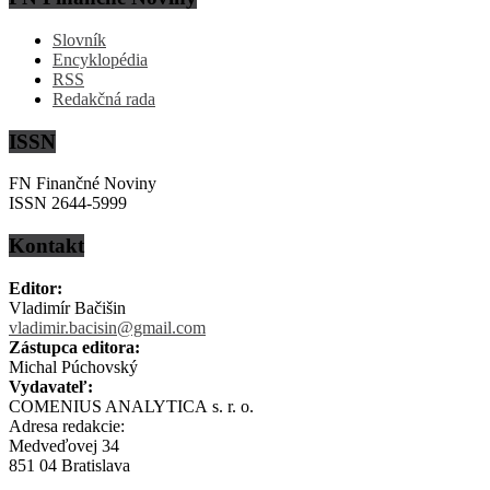
Slovník
Encyklopédia
RSS
Redakčná rada
ISSN
FN Finančné Noviny
ISSN 2644-5999
Kontakt
Editor:
Vladimír Bačišin
vladimir.bacisin@gmail.com
Zástupca editora:
Michal Púchovský
Vydavateľ:
COMENIUS ANALYTICA s. r. o.
Adresa redakcie:
Medveďovej 34
851 04 Bratislava