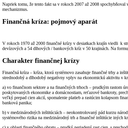
Napriek tomu, že tento fakt sa v rokoch 2007 až 2008 spochybňoval 
mechanizmus.
Finančná kríza: pojmový aparát
V rokoch 1970 až 2000 finančné krízy v desiatkach krajín viedli k 
devízových a 54 dlhových / bankových kríz v 50 krajinách. Na formujú
Charakter finančnej krízy
Finančná kríza – kríza, ktorá systémovo zasahuje finančné trhy a inšt
strednodobý a dlhodobý negatívny vplyv na ekonomickú aktivitu v kra
a) vo finančnom sektore a na finančných trhoch – prudkým rastom ú
poskytovaných ekonomike a domácnostiam, reťazové bankroty, prechod
veľký prepad cien akcií, spomalenie platieb a rastúcim kolapsom fina
banková panika;
b) v medzinárodných inštitúciách – neokontrolovaný pád kurzu národne
systémového rizika na medzinárodný trh a finančné inštitúcie iných kr
c) v oblasti finančného obratu – prudký neriadený rast cien, s prec