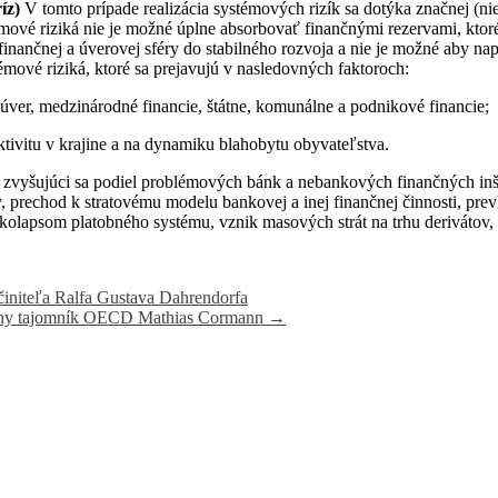
ríz)
V tomto prípade realizácia systémových rizík sa dotýka značnej (nie
émové riziká nie je možné úplne absorbovať finančnými rezervami, ktoré
 finančnej a úverovej sféry do stabilného rozvoja a nie je možné aby n
mové riziká, ktoré sa prejavujú v nasledovných faktoroch:
 úver, medzinárodné financie, štátne, komunálne a podnikové financie;
ivitu v krajine a na dynamiku blahobytu obyvateľstva.
v, zvyšujúci sa podiel problémových bánk a nebankových finančných in
echod k stratovému modelu bankovej a inej finančnej činnosti, prevlá
kolapsom platobného systému, vznik masových strát na trhu derivátov, 
 činiteľa Ralfa Gustava Dahrendorfa
rálny tajomník OECD Mathias Cormann
→