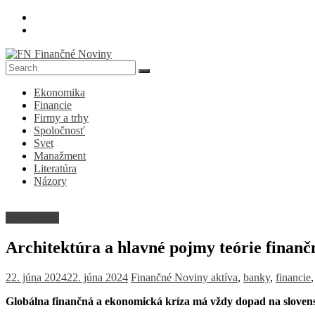
Skip
to
content
FN
Ekonomika
Finančné
Financie
Noviny
Firmy a trhy
Spoločnosť
Denník
Svet
o
Manažment
ekonomike
Literatúra
a
Názory
spoločnosti
Dlhé čitanie
Architektúra a hlavné pojmy teórie finanč
22. júna 2024
22. júna 2024
Finančné Noviny
aktíva
,
banky
,
financie
Globálna finančná a ekonomická kríza má vždy dopad na slove