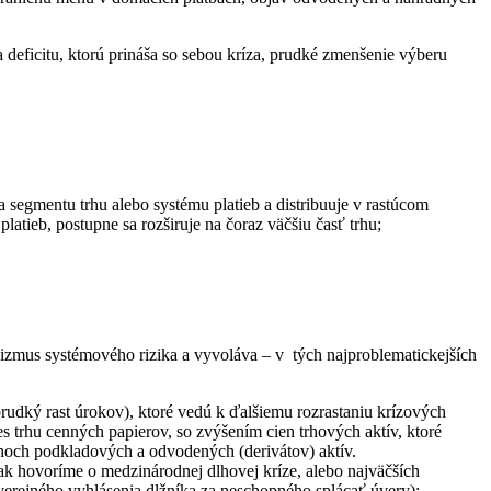
ka deficitu, ktorú prináša so sebou kríza, prudké zmenšenie výberu
a segmentu trhu alebo systému platieb a distribuuje v rastúcom
latieb, postupne sa rozširuje na čoraz väčšiu časť trhu;
anizmus systémového rizika a vyvoláva – v tých najproblematickejších
prudký rast úrokov), ktoré vedú k ďalšiemu rozrastaniu krízových
 trhu cenných papierov, so zvýšením cien trhových aktív, ktoré
rhoch podkladových a odvodených (derivátov) aktív.
– ak hovoríme o medzinárodnej dlhovej kríze, alebo najväčších
 (verejného vyhlásenia dlžníka za neschopného splácať úvery);