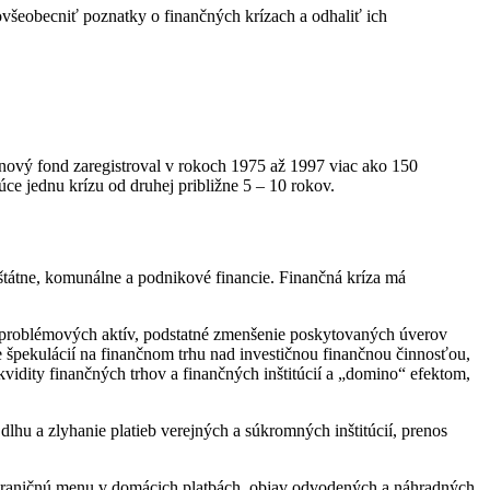
všeobecniť poznatky o finančných krízach a odhaliť ich
nový fond zaregistroval v rokoch 1975 až 1997 viac ako 150
ce jednu krízu od druhej približne 5 – 10 rokov.
, štátne, komunálne a podnikové financie. Finančná kríza má
, problémových aktív, podstatné zmenšenie poskytovaných úverov
 špekulácií na finančnom trhu nad investičnou finančnou činnosťou,
vidity finančných trhov a finančných inštitúcií a „domino“ efektom,
lhu a zlyhanie platieb verejných a súkromných inštitúcií, prenos
 zahraničnú menu v domácich platbách, objav odvodených a náhradných