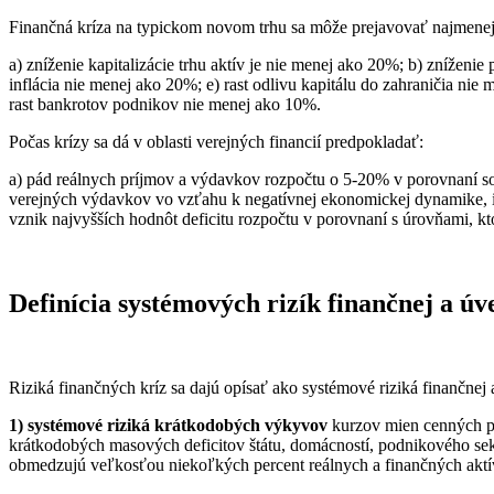
Finančná kríza na typickom novom trhu sa môže prejavovať najmenej
a) zníženie kapitalizácie trhu aktív je nie menej ako 20%; b) znížen
inflácia nie menej ako 20%; e) rast odlivu kapitálu do zahraničia n
rast bankrotov podnikov nie menej ako 10%.
Počas krízy sa dá v oblasti verejných financií predpokladať:
a) pád reálnych príjmov a výdavkov rozpočtu o 5-20% v porovnaní 
verejných výdavkov vo vzťahu k negatívnej ekonomickej dynamike, ich
vznik najvyšších hodnôt deficitu rozpočtu v porovnaní s úrovňami, kto
Definícia systémových rizík finančnej a úv
Riziká finančných kríz sa dajú opísať ako systémové riziká finančnej
1) systémové riziká krátkodobých výkyvov
kurzov mien cenných pap
krátkodobých masových deficitov štátu, domácností, podnikového sekt
obmedzujú veľkosťou niekoľkých percent reálnych a finančných aktív