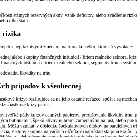
ľkosti štátnych rezervných aktív, vznik deficitov, alebo zväčšenie rizi
ého dlhu štátu.
 rizika
pojených s nepriaznivými zmenami na trhu ako celku, ktoré sú vyvolané:
nej alebo skupiny finančných inštitúcií / firiem reálneho sektora, kríz
nančných inštitúcií / firiem reálneho sektora, segmenty trhu a systém p
dostatku likvidity na trhu.
ých prípadov k všeobecnej
iastkové krízy) rozširujúce sa na jeho ostatné reťazce, spúšťa sa mech
zi čiastkové krízy patria:
ov (veľké pády kurzov cenných papierov, prerušovanie likvidity trhu, 
ými bublinami“, špekulatívnymi hrami zameranými na rast, alebo pokles
tujú. Môžu vznikať v dôsledku špekulatívnych útokov na paralelných t
uácia, v ktorej skupina najväčších dlžníkov (napríklad skupina krajín 
žičky a / alebo formuje straty, ktoré ich privádzajú na hranu defaultu