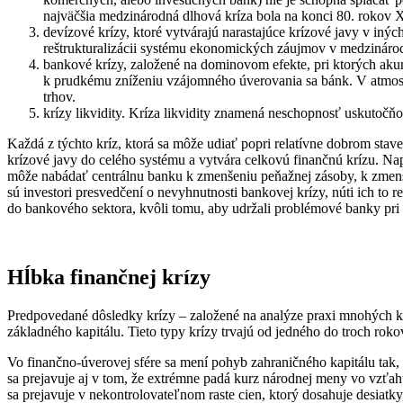
najväčšia medzinárodná dlhová kríza bola na konci 80. rokov X
devízové krízy, ktoré vytvárajú narastajúce krízové javy v in
reštrukturalizácii systému ekonomických záujmov v medzinárodný
bankové krízy, založené na dominovom efekte, pri ktorých ak
k prudkému zníženiu vzájomného úverovania sa bánk. V atmosf
trhov.
krízy likvidity. Kríza likvidity znamená neschopnosť uskutočňov
Každá z týchto kríz, ktorá sa môže udiať popri relatívne dobrom sta
krízové javy do celého systému a vytvára celkovú finančnú krízu. N
môže nabádať centrálnu banku k zmenšeniu peňažnej zásoby, k zmen
sú investori presvedčení o nevyhnutnosti bankovej krízy, núti ich to 
do bankového sektora, kvôli tomu, aby udržali problémové banky pri 
Hĺbka finančnej krízy
Predpovedané dôsledky krízy – založené na analýze praxi mnohých k
základného kapitálu. Tieto typy krízy trvajú od jedného do troch ro
Vo finančno-úverovej sfére sa mení pohyb zahraničného kapitálu tak, ž
sa prejavuje aj v tom, že extrémne padá kurz národnej meny vo vzťa
sa prejavuje v nekontrolovateľnom raste cien, ktorý dosahuje desiatk