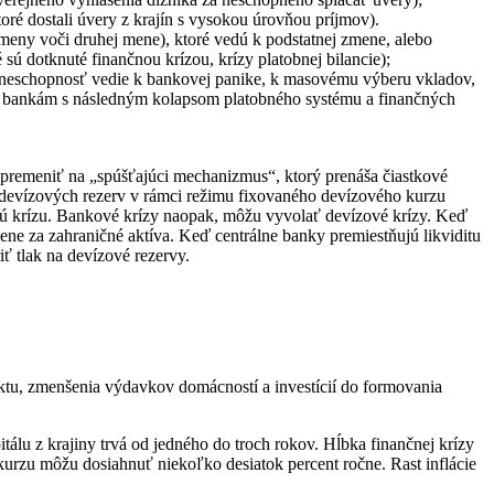
oré dostali úvery z krajín s vysokou úrovňou príjmov).
 meny voči druhej mene), ktoré vedú k podstatnej zmene, alebo
sú dotknuté finančnou krízou, krízy platobnej bilancie);
 neschopnosť vedie k bankovej panike, k masovému výberu vkladov,
eb bankám s následným kolapsom platobného systému a finančných
a premeniť na „spúšťajúci mechanizmus“, ktorý prenáša čiastkové
 devízových rezerv v rámci režimu fixovaného devízového kurzu
ú krízu. Bankové krízy naopak, môžu vyvolať devízové krízy. Keď
mene za zahraničné aktíva. Keď centrálne banky premiestňujú likviditu
ť tlak na devízové rezervy.
tu, zmenšenia výdavkov domácností a investícií do formovania
tálu z krajiny trvá od jedného do troch rokov. Hĺbka finančnej krízy
urzu môžu dosiahnuť niekoľko desiatok percent ročne. Rast inflácie