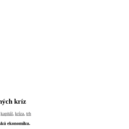
ných kríz
,
kapitál
,
kríza
,
trh
nskú ekonomiku.