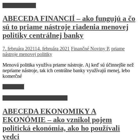
Abeceda financií
ABECEDA FINANCIÍ – ako fungujú a čo
sú to priame nástroje riadenia menovej
politiky centrálnej banky
7. februára 2021
14. februára 2021
Finančné Noviny
P
,
priame
nástroje menovej politiky
Menová politika využíva priame nástroje. Aj keď sú účinnejšie než
nepriame nástroje, tak ich centrálne banky využívajú menej, lebo
komerčné
Read more
Abeceda ekonomiky a ekonómie
ABECEDA EKONOMIKY A
EKONÓMIE – ako vznikol pojem
politická ekonómia, ako ho používali
vedci