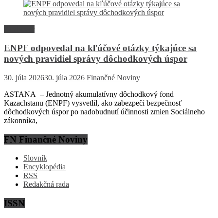
Rozhovor
ENPF odpovedal na kľúčové otázky týkajúce sa
nových pravidiel správy dôchodkových úspor
30. júla 2026
30. júla 2026
Finančné Noviny
ASTANA – Jednotný akumulatívny dôchodkový fond
Kazachstanu (ENPF) vysvetlil, ako zabezpečí bezpečnosť
dôchodkových úspor po nadobudnutí účinnosti zmien Sociálneho
zákonníka,
FN Finančné Noviny
Slovník
Encyklopédia
RSS
Redakčná rada
ISSN