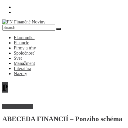
Skip
to
content
FN
Ekonomika
Finančné
Financie
Noviny
Firmy a trhy
Spoločnosť
Denník
Svet
o
Manažment
ekonomike
Literatúra
a
Názory
spoločnosti
P
Abeceda financií
ABECEDA FINANCIÍ – Ponziho schéma