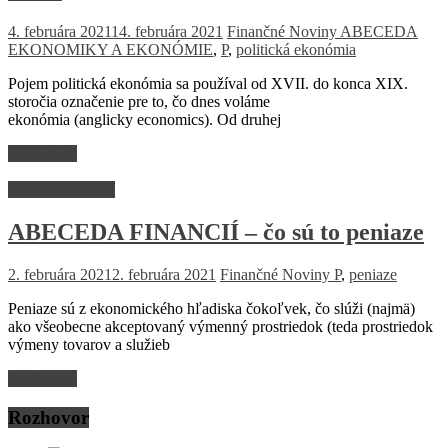
4. februára 2021
14. februára 2021
Finančné Noviny
ABECEDA
EKONOMIKY A EKONÓMIE
,
P
,
politická ekonómia
Pojem politická ekonómia sa používal od XVII. do konca XIX.
storočia označenie pre to, čo dnes voláme
ekonómia (anglicky economics). Od druhej
Read more
Abeceda financií
ABECEDA FINANCIÍ – čo sú to peniaze
2. februára 2021
2. februára 2021
Finančné Noviny
P
,
peniaze
Peniaze sú z ekonomického hľadiska čokoľvek, čo slúži (najmä)
ako všeobecne akceptovaný výmenný prostriedok (teda prostriedok
výmeny tovarov a služieb
Read more
Rozhovor