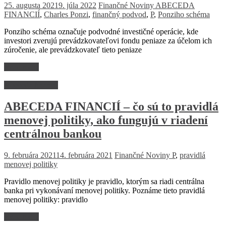
25. augusta 2021
9. júla 2022
Finančné Noviny
ABECEDA
FINANCIÍ
,
Charles Ponzi
,
finančný podvod
,
P
,
Ponziho schéma
Ponziho schéma označuje podvodné investičné operácie, kde
investori zverujú prevádzkovateľovi fondu peniaze za účelom ich
zúročenie, ale prevádzkovateľ tieto peniaze
Read more
Abeceda financií
ABECEDA FINANCIÍ – čo sú to pravidlá
menovej politiky, ako fungujú v riadení
centrálnou bankou
9. februára 2021
14. februára 2021
Finančné Noviny
P
,
pravidlá
menovej politiky
Pravidlo menovej politiky je pravidlo, ktorým sa riadi centrálna
banka pri vykonávaní menovej politiky. Poznáme tieto pravidlá
menovej politiky: pravidlo
Read more