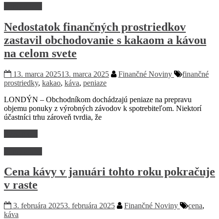
Firmy a trhy
Nedostatok finančných prostriedkov
zastavil obchodovanie s kakaom a kávou
na celom svete
13. marca 2025
13. marca 2025
Finančné Noviny
finančné
prostriedky
,
kakao
,
káva
,
peniaze
LONDÝN – Obchodníkom dochádzajú peniaze na prepravu
objemu ponuky z výrobných závodov k spotrebiteľom. Niektorí
účastníci trhu zároveň tvrdia, že
Read more
Firmy a trhy
Cena kávy v januári tohto roku pokračuje
v raste
3. februára 2025
3. februára 2025
Finančné Noviny
cena
,
káva