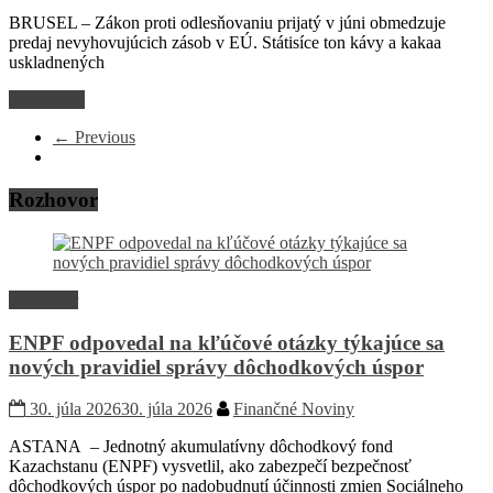
BRUSEL – Zákon proti odlesňovaniu prijatý v júni obmedzuje
predaj nevyhovujúcich zásob v EÚ. Státisíce ton kávy a kakaa
uskladnených
Read more
← Previous
Rozhovor
Rozhovor
ENPF odpovedal na kľúčové otázky týkajúce sa
nových pravidiel správy dôchodkových úspor
30. júla 2026
30. júla 2026
Finančné Noviny
ASTANA – Jednotný akumulatívny dôchodkový fond
Kazachstanu (ENPF) vysvetlil, ako zabezpečí bezpečnosť
dôchodkových úspor po nadobudnutí účinnosti zmien Sociálneho