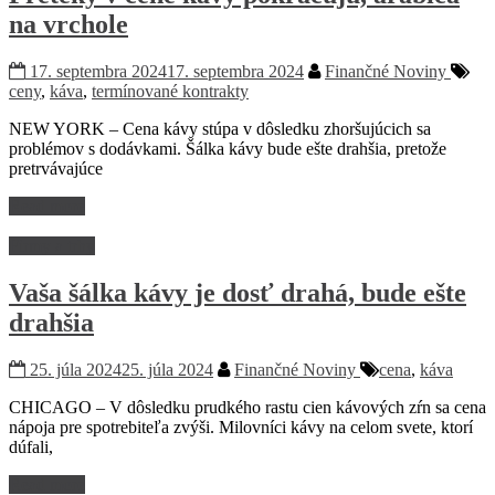
na vrchole
17. septembra 2024
17. septembra 2024
Finančné Noviny
ceny
,
káva
,
termínované kontrakty
NEW YORK – Cena kávy stúpa v dôsledku zhoršujúcich sa
problémov s dodávkami. Šálka ​​kávy bude ešte drahšia, pretože
pretrvávajúce
Read more
Firmy a trhy
Vaša šálka kávy je dosť drahá, bude ešte
drahšia
25. júla 2024
25. júla 2024
Finančné Noviny
cena
,
káva
CHICAGO – V dôsledku prudkého rastu cien kávových zŕn sa cena
nápoja pre spotrebiteľa zvýši. Milovníci kávy na celom svete, ktorí
dúfali,
Read more