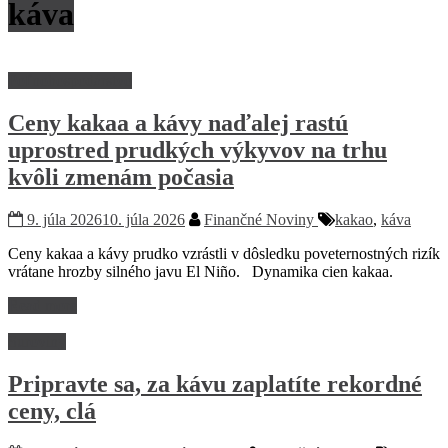
káva
Poľnohospodárstvo
Ceny kakaa a kávy naďalej rastú
uprostred prudkých výkyvov na trhu
kvôli zmenám počasia
9. júla 2026
10. júla 2026
Finančné Noviny
kakao
,
káva
Ceny kakaa a kávy prudko vzrástli v dôsledku poveternostných rizík
vrátane hrozby silného javu El Niño. Dynamika cien kakaa.
Read more
Suroviny
Pripravte sa, za kávu zaplatíte rekordné
ceny, clá