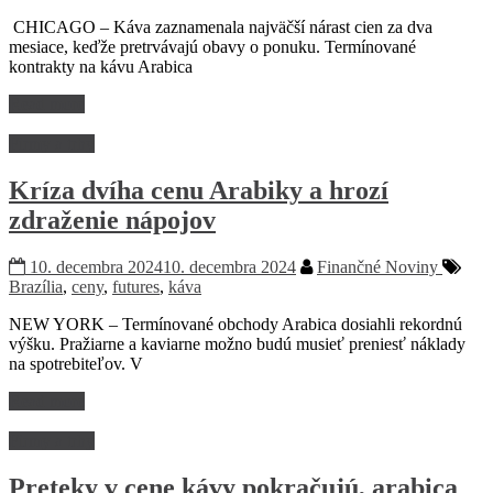
CHICAGO – Káva zaznamenala najväčší nárast cien za dva
mesiace, keďže pretrvávajú obavy o ponuku. Termínované
kontrakty na kávu Arabica
Read more
Firmy a trhy
Kríza dvíha cenu Arabiky a hrozí
zdraženie nápojov
10. decembra 2024
10. decembra 2024
Finančné Noviny
Brazília
,
ceny
,
futures
,
káva
NEW YORK – Termínované obchody Arabica dosiahli rekordnú
výšku. Pražiarne a kaviarne možno budú musieť preniesť náklady
na spotrebiteľov. V
Read more
Firmy a trhy
Preteky v cene kávy pokračujú, arabica