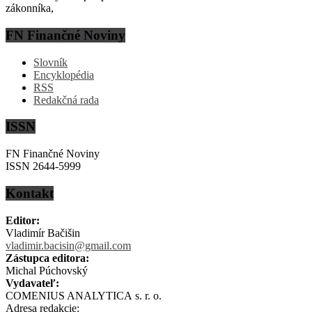
zákonníka,
FN Finančné Noviny
Slovník
Encyklopédia
RSS
Redakčná rada
ISSN
FN Finančné Noviny
ISSN 2644-5999
Kontakt
Editor:
Vladimír Bačišin
vladimir.bacisin@gmail.com
Zástupca editora:
Michal Púchovský
Vydavateľ:
COMENIUS ANALYTICA s. r. o.
Adresa redakcie: