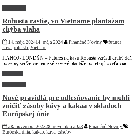
Firmy a trhy
Robusta rastie, vo Vietname plantážam
chýba vlaha
14. mája 2024
14. mája 2024
Finančné Noviny
futures
,
káva
,
robusta
,
Vietnam
HANOJ / LONDÝN – Futures na kávu Robusta vzrástli druhý deň
po sebe, keďže vietnamské kávové plantáže potrebujú oveľa viac
Read more
Firmy a trhy
Nové pravidlá pre odlesňovanie by mohli
zničiť zásoby kávy a kakaa v skladoch
Európskej únie
28. novembra 2023
28. novembra 2023
Finančné Noviny
Európska únia
,
kakao
,
káva
,
zásoby