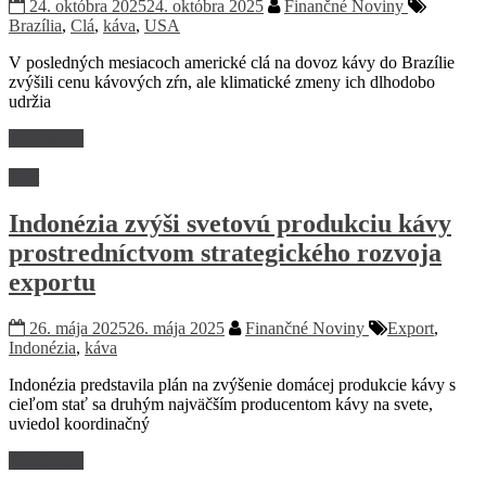
24. októbra 2025
24. októbra 2025
Finančné Noviny
Brazília
,
Clá
,
káva
,
USA
V posledných mesiacoch americké clá na dovoz kávy do Brazílie
zvýšili cenu kávových zŕn, ale klimatické zmeny ich dlhodobo
udržia
Read more
Svet
Indonézia zvýši svetovú produkciu kávy
prostredníctvom strategického rozvoja
exportu
26. mája 2025
26. mája 2025
Finančné Noviny
Export
,
Indonézia
,
káva
Indonézia predstavila plán na zvýšenie domácej produkcie kávy s
cieľom stať sa druhým najväčším producentom kávy na svete,
uviedol koordinačný
Read more