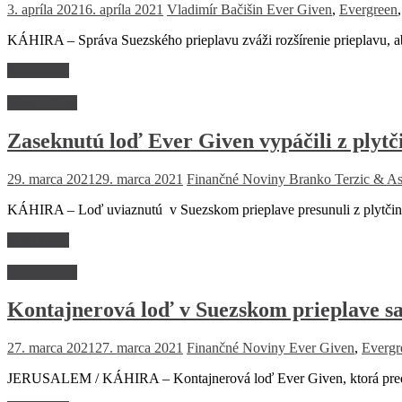
3. apríla 2021
6. apríla 2021
Vladimír Bačišin
Ever Given
,
Evergreen
KÁHIRA – Správa Suezského prieplavu zváži rozšírenie prieplavu, a
Read more
Firmy a trhy
Zaseknutú loď Ever Given vypáčili z plytč
29. marca 2021
29. marca 2021
Finančné Noviny
Branko Terzic & As
KÁHIRA – Loď uviaznutú v Suezskom prieplave presunuli z plytčiny
Read more
Firmy a trhy
Kontajnerová loď v Suezskom prieplave sa
27. marca 2021
27. marca 2021
Finančné Noviny
Ever Given
,
Evergr
JERUSALEM / KÁHIRA – Kontajnerová loď Ever Given, ktorá predtým 