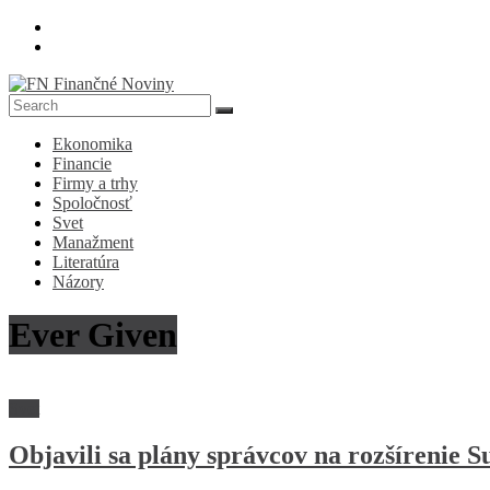
Skip
to
content
FN
Ekonomika
Finančné
Financie
Noviny
Firmy a trhy
Spoločnosť
Denník
Svet
o
Manažment
ekonomike
Literatúra
a
Názory
spoločnosti
Ever Given
Svet
Objavili sa plány správcov na rozšírenie 