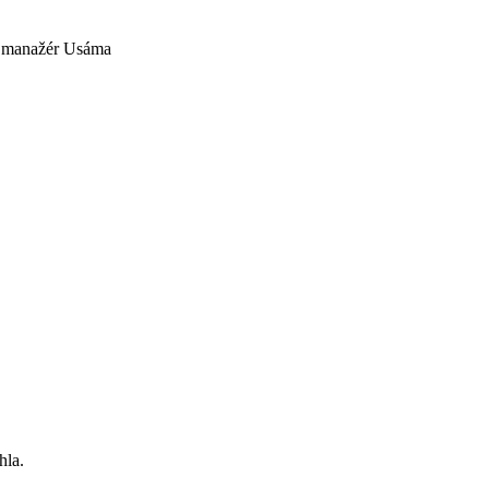
ci manažér Usáma
hla.