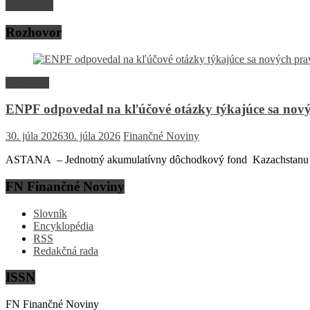
Read more
Rozhovor
Rozhovor
ENPF odpovedal na kľúčové otázky týkajúce sa nový
30. júla 2026
30. júla 2026
Finančné Noviny
ASTANA – Jednotný akumulatívny dôchodkový fond Kazachstanu (EN
FN Finančné Noviny
Slovník
Encyklopédia
RSS
Redakčná rada
ISSN
FN Finančné Noviny