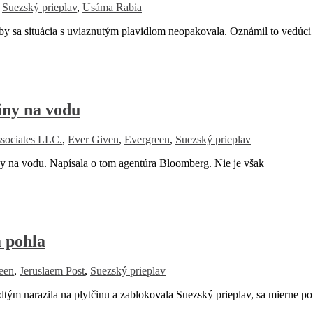
,
Suezský prieplav
,
Usáma Rabia
by sa situácia s uviaznutým plavidlom neopakovala. Oznámil to vedú
iny na vodu
sociates LLC.
,
Ever Given
,
Evergreen
,
Suezský prieplav
 na vodu. Napísala o tom agentúra Bloomberg. Nie je však
 pohla
een
,
Jeruslaem Post
,
Suezský prieplav
narazila na plytčinu a zablokovala Suezský prieplav, sa mierne po