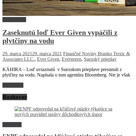
Firmy a trhy
Zaseknutú loď Ever Given vypáčili z
plytčiny na vodu
29. marca 2021
29. marca 2021
Finančné Noviny
Branko Terzic &
Associates LLC.
,
Ever Given
,
Evergreen
,
Suezský prieplav
KÁHIRA – Loď uviaznutú v Suezskom prieplave presunuli z
plytčiny na vodu. Napísala o tom agentúra Bloomberg. Nie je však
Read more
Rozhovor
Rozhovor