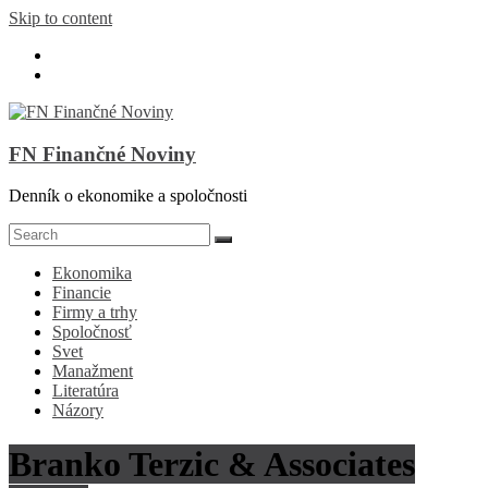
Skip to content
FN Finančné Noviny
Denník o ekonomike a spoločnosti
Ekonomika
Financie
Firmy a trhy
Spoločnosť
Svet
Manažment
Literatúra
Názory
Branko Terzic & Associates