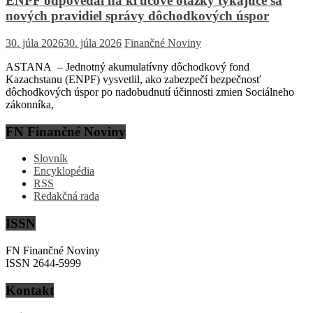
ENPF odpovedal na kľúčové otázky týkajúce sa
nových pravidiel správy dôchodkových úspor
30. júla 2026
30. júla 2026
Finančné Noviny
ASTANA – Jednotný akumulatívny dôchodkový fond
Kazachstanu (ENPF) vysvetlil, ako zabezpečí bezpečnosť
dôchodkových úspor po nadobudnutí účinnosti zmien Sociálneho
zákonníka,
FN Finančné Noviny
Slovník
Encyklopédia
RSS
Redakčná rada
ISSN
FN Finančné Noviny
ISSN 2644-5999
Kontakt