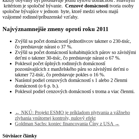
každý obývaný byt predstavuje jednu bytovú domácnosť. Hlavným
kritériom je spoločné bývanie.
Cenzové domácnosti
tvoria osoby
spoločne bývajúce v jednom byte, ktoré medzi sebou majú
vzájomné rodinné/príbuzenské vzťahy.
Najvýznamnejšie zmeny oproti roku 2011
Zvýšil sa počet domácností jednotlivcov takmer o 230-tisíc,
čo predstavuje nárast o 37 %.
Zvýšil sa počet domácností kohabitujúcich párov so závislými
deťmi o takmer 30-tisíc, čo predstavuje nárast o 67 %.
Poklesol počet úplných rodinných domácností
pozostávajúcich z manželského páru so závislými deťmi o
takmer 72-tisíc, čo predstavuje pokles o 16 %.
Narástol podiel cenzových domácností s 1 alebo 2 členmi
domácnosti (o 6 p. b.).
Poklesol podiel cenzových domácností s troma a viac členmi.
←
NKÚ: Projekt ESMO je príkladom plytvania a vážneho
zlyhania vnútornej kontroly, nulový efekt
Goldman Sachs: koniec financovania Číny z USA
→
Súvisiace články