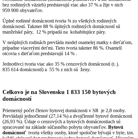
bez rodinných väzieb) predstavujú viac ako 37 % a žije v nich
959 900 obyvateľov.
Úplné rodinné domácnosti tvoria ¾ zo všetkých rodinných
domácností. Takmer 88 % úplných rodinných domácností sú
manželské páry, 12 % pripadá na kohabitujúce páry.
V neúplných rodinách prevláda model osamelej matky s dieťaťom,
prípadne viacerými deťmi. Tieto tvoria takmer 86 %. Osamelí
otcovia s dieťaťom predstavujú 14 % .
Jednotlivci tvoria viac ako 35 % cenzových domácností (t. j.
835 614 domácností) a 55 % z nich sú ženy.
Celkovo je na Slovensku 1 833 150 bytových
domácností
Priemerný počet členov bytovej domácnosti v SR je 2,8 osoby.
Prevládajú jednočlenné (27,14 %) a dvojčlenné bytové domácnosti
(26,93 %). Údaje o cenzových a bytových domácnostiach sú
spracované na základe súčasného pobytu obyvateľov.
Bytovú
domácnosť
tvoria všetky osoby, ktoré spoločne bývajú v byte, tzn.