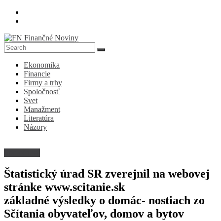
Skip
to
content
FN
Ekonomika
Finančné
Financie
Noviny
Firmy a trhy
Spoločnosť
Denník
Svet
o
Manažment
ekonomike
Literatúra
a
Názory
spoločnosti
Spoločnosť
Štatistický úrad SR zverejnil na webovej
stránke www.scitanie.sk
základné výsledky o domác- nostiach zo
Sčítania obyvateľov, domov a bytov