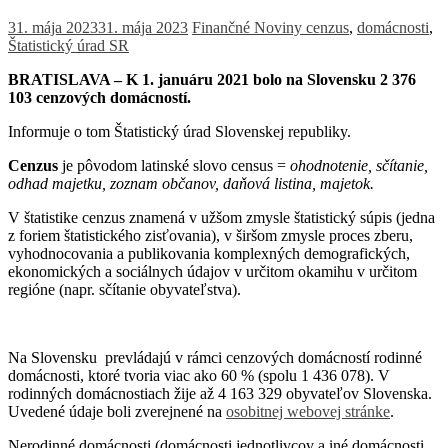
31. mája 2023
31. mája 2023
Finančné Noviny
cenzus
,
domácnosti
,
Štatistický úrad SR
BRATISLAVA – K 1. januáru 2021 bolo na Slovensku 2 376
103 cenzových domácností.
Informuje o tom Štatistický úrad Slovenskej republiky.
Cenzus
je pôvodom latinské slovo
census
=
ohodnotenie, sčítanie,
odhad majetku, zoznam občanov, daňová listina, majetok.
V štatistike cenzus znamená v užšom zmysle štatistický súpis (jedna
z foriem štatistického zisťovania), v širšom zmysle proces zberu,
vyhodnocovania a publikovania komplexných demografických,
ekonomických a sociálnych údajov v určitom okamihu v určitom
regióne (napr. sčítanie obyvateľstva).
Na Slovensku prevládajú v rámci cenzových domácností rodinné
domácnosti, ktoré tvoria viac ako 60 % (spolu 1 436 078). V
rodinných domácnostiach žije až 4 163 329 obyvateľov Slovenska.
Uvedené údaje boli zverejnené na
osobitnej webovej stránke
.
Nerodinné domácnosti (domácnosti jednotlivcov a iné domácnosti