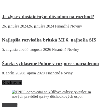
Je zlý sex dostatočným dôvodom na rozchod?
26. januára 2024
26. januára 2024
Finančné Noviny
Najlepšia rozviedka britská MI 6, najhošia SIS
5. augusta 2026
5. augusta 2026
Finančné Noviny
Šátek: vyhlásenie Polície v rozpore s nariadením
8. apríla 2020
8. apríla 2020
Finančné Noviny
Rozhovor
Rozhovor