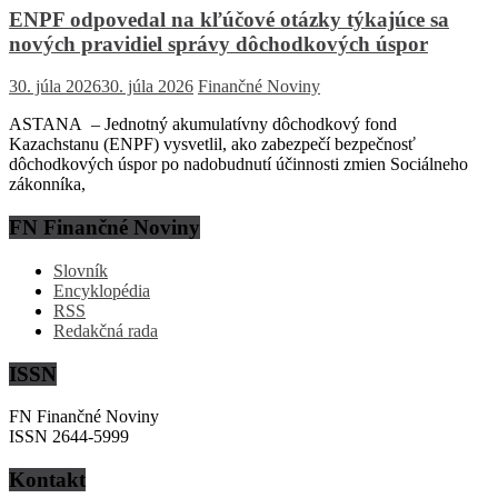
ENPF odpovedal na kľúčové otázky týkajúce sa
nových pravidiel správy dôchodkových úspor
30. júla 2026
30. júla 2026
Finančné Noviny
ASTANA – Jednotný akumulatívny dôchodkový fond
Kazachstanu (ENPF) vysvetlil, ako zabezpečí bezpečnosť
dôchodkových úspor po nadobudnutí účinnosti zmien Sociálneho
zákonníka,
FN Finančné Noviny
Slovník
Encyklopédia
RSS
Redakčná rada
ISSN
FN Finančné Noviny
ISSN 2644-5999
Kontakt